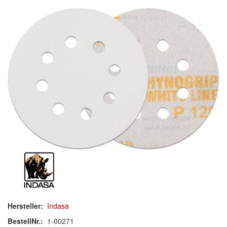
Schleif-Handpads
Zubehör/Hilfsmittel
Kleben & Beschichten
Abdecken
Spachteln
Lackieren
Polieren
Malerbedarf & Zubehör
Werkzeug & Maschinen
Hersteller:
Indasa
Reinigen
BestellNr.:
1-00271