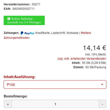
Arbeitsschutz
00271
Herstellernummer:
5603902002711
EAN:
Luftfilter
Sofort lieferbar
Mischfarben
innerhalb von 2-4 Werktagen
, Kreditkarte, Lastschrift, Vorkasse |
Weitere
Zahlungen:
Restposten
Zahlungsmethoden
14,14 €
Informationsmaterial
inkl. 19% MwSt.
MARKEN
zzgl. evtl. anfallender Versandkosten
50
Stk
(0,28 €/Stk)
Inhalt:
50 Stk/Packung
Einheit:
3M
(1)
Inhalt/Ausführung:
Colad
(2)
P100
COLOR-EXPERT
(9)
Bestellmenge:
E-D
(1)
+
-
EVERCOAT
(1)