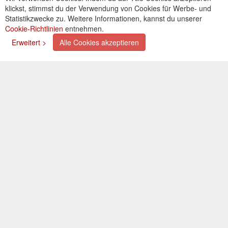
klickst, stimmst du der Verwendung von Cookies für Werbe- und
Cookies einstellungen
Statistikzwecke zu. Weitere Informationen, kannst du unserer
Cookie-Richtlinien
entnehmen.
Zahlungsarten
Erweitert >
Alle Cookies akzeptieren
Kreditkarte (via PayPal)
Lastschrift (via PayPal)
Vorkasse
Bar bei Selbstabholung
Newsletter
Abonnieren Sie unseren kostenlosen Newsletter und
verpassen Sie nie mehr Neuigkeiten oder Aktionen!
Der Newsletter ist jederzeit über einen Link in der eMail
wieder abbestellbar.
© 2026 OXAATA GmbH