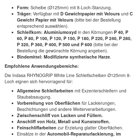
Form:
Scheibe (Ø125mm) mit 8-Loch-Stanzung.
Träger:
Verfügbar mit
D Gewichtpapier mit Velours
und
C
Gewicht Papier mit Velours
(bitte bei der Bestellung
entsprechend auswählen).
Schleifkorn:
Aluminiumoxyd
in den Körnungen
P 40, P
60, P 80, P 100, P 120, P 150, P 180, P 220, P 240, P 280,
P 320, P 360, P 400, P 500 und P 600
(bitte bei der
Bestellung die gewünschte Körnung angeben).
Bindemittel:
Modifizierte synthetische Harze
.
Empfohlene Anwendungsbereiche:
Die Indasa RHYNOGRIP White Line Schleifscheiben Ø125mm 8-
Loch eignen sich hervorragend für:
Allgemeine Schleifarbeiten
mit Exzenterschleifern und
Staubabsaugung.
Vorbereitung von Oberflächen
für Lackierungen,
Beschichtungen und andere Weiterverarbeitungen.
Zwischenschliff von Lacken und Füllern.
Anschliff von Holz, Metall und Kunststoffen.
Feinschliffarbeiten
zur Erzielung glatter Oberflächen.
Einsätze in der
Automobil-Reparaturlackierung, im