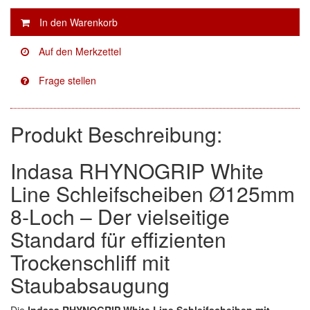
Facdos
(2)
Finixa
(5)
Indasa
(113)
KWASNY
(2)
Produkt Beschreibung:
Mirka
(8)
Indasa RHYNOGRIP White
no-name
(1)
Line Schleifscheiben Ø125mm
Novol
(1)
8-Loch – Der vielseitige
Prevost
(3)
Standard für effizienten
Trockenschliff mit
Proma
(3)
Staubabsaugung
Sia
(21)
Die
Indasa RHYNOGRIP White Line Schleifscheiben mit