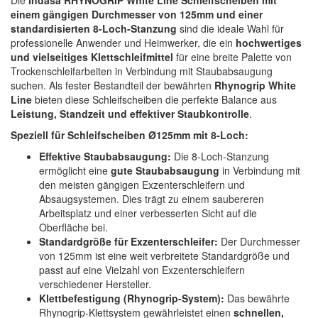
Spectral
(3)
einem gängigen Durchmesser von 125mm und einer
standardisierten 8-Loch-Stanzung
sind die ideale Wahl für
StarChem
(5)
professionelle Anwender und Heimwerker, die ein
hochwertiges
und vielseitiges Klettschleifmittel
für eine breite Palette von
Sundstrom
(1)
Trockenschleifarbeiten in Verbindung mit Staubabsaugung
suchen. Als fester Bestandteil der bewährten
Rhynogrip White
Troton
(4)
Line
bieten diese Schleifscheiben die perfekte Balance aus
Leistung, Standzeit und effektiver Staubkontrolle
.
Wibeco
(2)
Speziell für Schleifscheiben Ø125mm mit 8-Loch:
Effektive Staubabsaugung:
Die 8-Loch-Stanzung
ZVG
(1)
ermöglicht eine
gute Staubabsaugung
in Verbindung mit
den meisten gängigen Exzenterschleifern und
Absaugsystemen. Dies trägt zu einem saubereren
Arbeitsplatz und einer verbesserten Sicht auf die
Oberfläche bei.
Standardgröße für Exzenterschleifer:
Der Durchmesser
von 125mm ist eine weit verbreitete Standardgröße und
passt auf eine Vielzahl von Exzenterschleifern
verschiedener Hersteller.
Klettbefestigung (Rhynogrip-System):
Das bewährte
Rhynogrip-Klettsystem gewährleistet einen
schnellen,