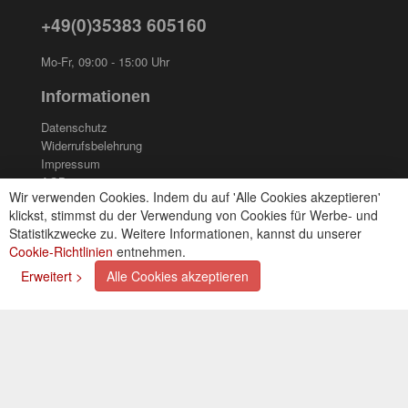
+49(0)35383 605160
Mo-Fr, 09:00 - 15:00 Uhr
Informationen
Datenschutz
Widerrufsbelehrung
Impressum
AGB
Wir verwenden Cookies. Indem du auf 'Alle Cookies akzeptieren'
Kontakt
klickst, stimmst du der Verwendung von Cookies für Werbe- und
Cookies einstellungen
Statistikzwecke zu. Weitere Informationen, kannst du unserer
Cookie-Richtlinien
entnehmen.
Zahlungsarten
Erweitert >
Alle Cookies akzeptieren
Kreditkarte (via PayPal)
Lastschrift (via PayPal)
Vorkasse
Bar bei Selbstabholung
Newsletter