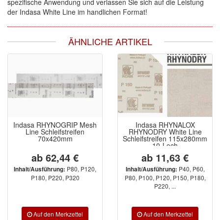
spezifische Anwendung und verlassen Sie sich auf die Leistung
der Indasa White Line im handlichen Format!
ÄHNLICHE ARTIKEL
Indasa RHYNOGRIP Mesh
Indasa RHYNALOX
Line Schleifstreifen
RHYNODRY White Line
70x420mm
Schleifstreifen 115x280mm
10-Loch
ab 62,44 €
ab 11,63 €
P80, P120,
P40, P60,
Inhalt/Ausführung:
Inhalt/Ausführung:
P180, P220, P320
P80, P100, P120, P150, P180,
P220, ...