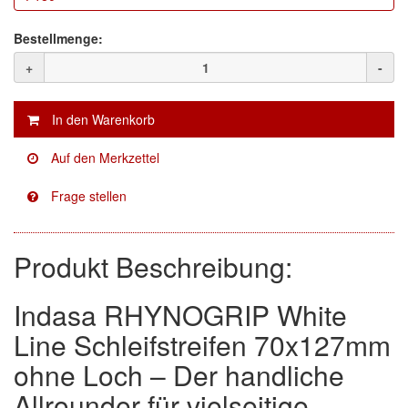
Facdos
(2)
Bestellmenge:
+
-
Finixa
(5)
Indasa
(113)
KWASNY
(2)
Mirka
(8)
no-name
(1)
Produkt Beschreibung:
Novol
(1)
Prevost
(3)
Indasa RHYNOGRIP White
Line Schleifstreifen 70x127mm
Proma
(3)
ohne Loch – Der handliche
Sia
(21)
Allrounder für vielseitige