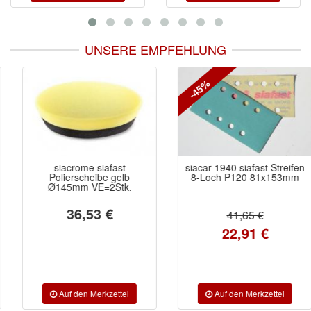
UNSERE EMPFEHLUNG
-45%
siacrome siafast
siacar 1940 siafast Streifen
Polierscheibe gelb
8-Loch P120 81x153mm
Ø145mm VE=2Stk.
36,53 €
41,65 €
22,91 €