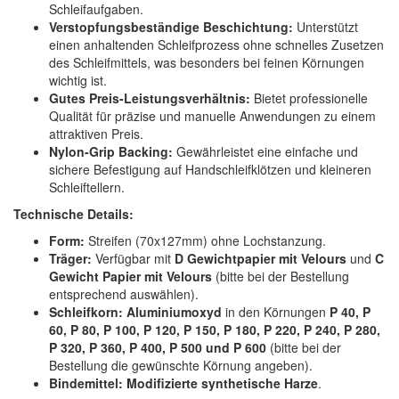
Schleifaufgaben.
Verstopfungsbeständige Beschichtung:
Unterstützt
einen anhaltenden Schleifprozess ohne schnelles Zusetzen
des Schleifmittels, was besonders bei feinen Körnungen
wichtig ist.
Gutes Preis-Leistungsverhältnis:
Bietet professionelle
Qualität für präzise und manuelle Anwendungen zu einem
attraktiven Preis.
Nylon-Grip Backing:
Gewährleistet eine einfache und
sichere Befestigung auf Handschleifklötzen und kleineren
Schleiftellern.
Technische Details:
Form:
Streifen (70x127mm) ohne Lochstanzung.
Träger:
Verfügbar mit
D Gewichtpapier mit Velours
und
C
Gewicht Papier mit Velours
(bitte bei der Bestellung
entsprechend auswählen).
Schleifkorn:
Aluminiumoxyd
in den Körnungen
P 40, P
60, P 80, P 100, P 120, P 150, P 180, P 220, P 240, P 280,
P 320, P 360, P 400, P 500 und P 600
(bitte bei der
Bestellung die gewünschte Körnung angeben).
Bindemittel:
Modifizierte synthetische Harze
.