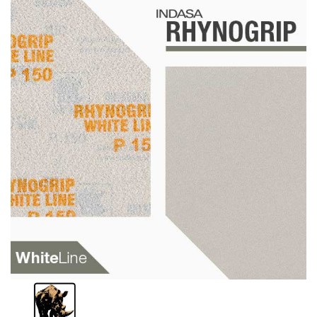
Schleif-Handpads
Zubehör/Hilfsmittel
Kleben & Beschichten
Abdecken
Spachteln
Lackieren
Polieren
Malerbedarf & Zubehör
Werkzeug & Maschinen
Reinigen