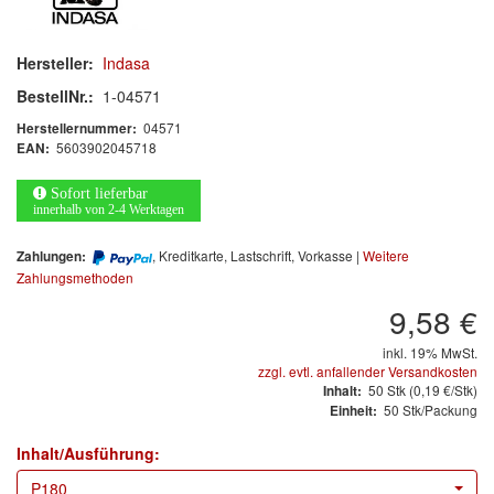
Arbeitsschutz
Luftfilter
Hersteller:
Indasa
BestellNr.:
1-04571
Mischfarben
04571
Herstellernummer:
5603902045718
EAN:
Restposten
Sofort lieferbar
Informationsmaterial
innerhalb von 2-4 Werktagen
MARKEN
, Kreditkarte, Lastschrift, Vorkasse |
Weitere
Zahlungen:
Zahlungsmethoden
3M
(1)
9,58 €
Colad
(2)
inkl. 19% MwSt.
zzgl. evtl. anfallender Versandkosten
50
Stk
(0,19 €/Stk)
Inhalt:
COLOR-EXPERT
(9)
50 Stk/Packung
Einheit:
E-D
(1)
Inhalt/Ausführung:
P180
EVERCOAT
(1)