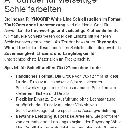
Spectral
(3)
Schleifarbeiten
StarChem
(5)
Die
Indasa RHYNOGRIP White Line Schleifstreifen im Format
70x127mm ohne Lochstanzung
sind die ideale Wahl für
Sundstrom
(1)
Anwender, die
hochwertige und vielseitige Klettschleifmittel
für manuelle Schleifarbeiten oder den Einsatz mit kleineren
Troton
(4)
Schleifwerkzeugen suchen. Als Teil der bewährten
Rhynogrip
White Line
bieten diese handlichen Schleifstreifen die gewohnte
Wibeco
(2)
Zuverlässigkeit, Effizienz und Langlebigkeit
für
unterschiedlichste Materialien im Trockenschliff.
ZVG
(1)
Speziell für Schleifstreifen 70x127mm ohne Loch:
Handliches Format:
Die Größe von 70x127mm ist ideal
für den Einsatz mit Handschleifklötzen, kleineren
Schleifwerkzeugen oder für das manuelle Schleifen von
kleineren Flächen und Details.
Flexibler Einsatz:
Die Ausführung ohne Lochstanzung
ermöglicht den Einsatz auf einer Vielzahl von
Schleifwerkzeugen ohne spezifische Absaugvorrichtung.
Bewährte Leistung für präzise Arbeiten:
Sie profitieren
von der etablierten Leistungsfähigkeit der Rhynogrip White
Line für effizienten Materialabtrag und eine gute Standzeit,