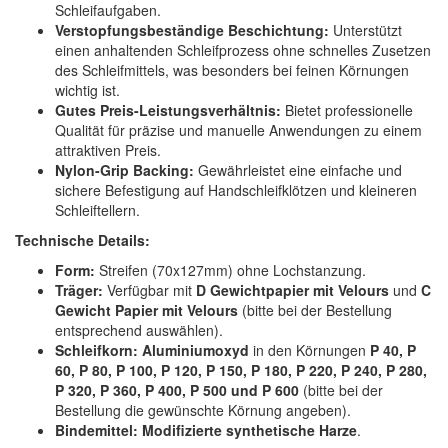
Schleifaufgaben.
Verstopfungsbeständige Beschichtung:
Unterstützt
einen anhaltenden Schleifprozess ohne schnelles Zusetzen
des Schleifmittels, was besonders bei feinen Körnungen
wichtig ist.
Gutes Preis-Leistungsverhältnis:
Bietet professionelle
Qualität für präzise und manuelle Anwendungen zu einem
attraktiven Preis.
Nylon-Grip Backing:
Gewährleistet eine einfache und
sichere Befestigung auf Handschleifklötzen und kleineren
Schleiftellern.
Technische Details:
Form:
Streifen (70x127mm) ohne Lochstanzung.
Träger:
Verfügbar mit
D Gewichtpapier mit Velours
und
C
Gewicht Papier mit Velours
(bitte bei der Bestellung
entsprechend auswählen).
Schleifkorn:
Aluminiumoxyd
in den Körnungen
P 40, P
60, P 80, P 100, P 120, P 150, P 180, P 220, P 240, P 280,
P 320, P 360, P 400, P 500 und P 600
(bitte bei der
Bestellung die gewünschte Körnung angeben).
Bindemittel:
Modifizierte synthetische Harze
.