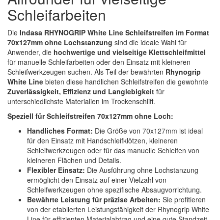
Spectral
(3)
Schleifarbeiten
StarChem
(5)
Die
Indasa RHYNOGRIP White Line Schleifstreifen im Format
70x127mm ohne Lochstanzung
sind die ideale Wahl für
Sundstrom
(1)
Anwender, die
hochwertige und vielseitige Klettschleifmittel
für manuelle Schleifarbeiten oder den Einsatz mit kleineren
Troton
(4)
Schleifwerkzeugen suchen. Als Teil der bewährten
Rhynogrip
White Line
bieten diese handlichen Schleifstreifen die gewohnte
Wibeco
(2)
Zuverlässigkeit, Effizienz und Langlebigkeit
für
unterschiedlichste Materialien im Trockenschliff.
ZVG
(1)
Speziell für Schleifstreifen 70x127mm ohne Loch:
Handliches Format:
Die Größe von 70x127mm ist ideal
für den Einsatz mit Handschleifklötzen, kleineren
Schleifwerkzeugen oder für das manuelle Schleifen von
kleineren Flächen und Details.
Flexibler Einsatz:
Die Ausführung ohne Lochstanzung
ermöglicht den Einsatz auf einer Vielzahl von
Schleifwerkzeugen ohne spezifische Absaugvorrichtung.
Bewährte Leistung für präzise Arbeiten:
Sie profitieren
von der etablierten Leistungsfähigkeit der Rhynogrip White
Line für effizienten Materialabtrag und eine gute Standzeit,