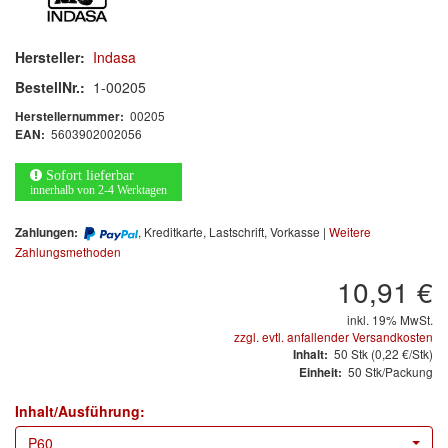
Arbeitsschutz
Luftfilter
Hersteller:
Indasa
BestellNr.:
1-00205
Mischfarben
00205
Herstellernummer:
5603902002056
EAN:
Restposten
Sofort lieferbar
Informationsmaterial
innerhalb von 2-4 Werktagen
MARKEN
, Kreditkarte, Lastschrift, Vorkasse |
Weitere
Zahlungen:
Zahlungsmethoden
3M
(1)
10,91 €
Colad
(2)
inkl. 19% MwSt.
zzgl. evtl. anfallender Versandkosten
50
Stk
(0,22 €/Stk)
Inhalt:
COLOR-EXPERT
(9)
50 Stk/Packung
Einheit:
E-D
(1)
Inhalt/Ausführung:
P60
EVERCOAT
(1)