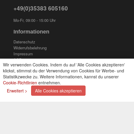
+49(0)35383 605160
Mo-Fr, 09:00 - 15:00 Uhr
Informationen
Datenschutz
Widerrufsbelehrung
Impressum
AGB
Wir verwenden Cookies. Indem du auf 'Alle Cookies akzeptieren'
Kontakt
klickst, stimmst du der Verwendung von Cookies für Werbe- und
Cookies einstellungen
Statistikzwecke zu. Weitere Informationen, kannst du unserer
Cookie-Richtlinien
entnehmen.
Zahlungsarten
Erweitert >
Alle Cookies akzeptieren
Kreditkarte (via PayPal)
Lastschrift (via PayPal)
Vorkasse
Bar bei Selbstabholung
Newsletter