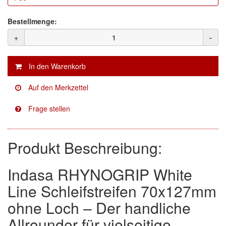
Facdos
(2)
Bestellmenge:
+
-
Finixa
(5)
Indasa
(113)
KWASNY
(2)
Mirka
(8)
no-name
(1)
Produkt Beschreibung:
Novol
(1)
Prevost
(3)
Indasa RHYNOGRIP White
Line Schleifstreifen 70x127mm
Proma
(3)
ohne Loch – Der handliche
Sia
(21)
Allrounder für vielseitige