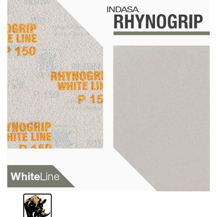
Schleif-Handpads
Zubehör/Hilfsmittel
Kleben & Beschichten
Abdecken
Spachteln
Lackieren
Polieren
Malerbedarf & Zubehör
Werkzeug & Maschinen
Reinigen