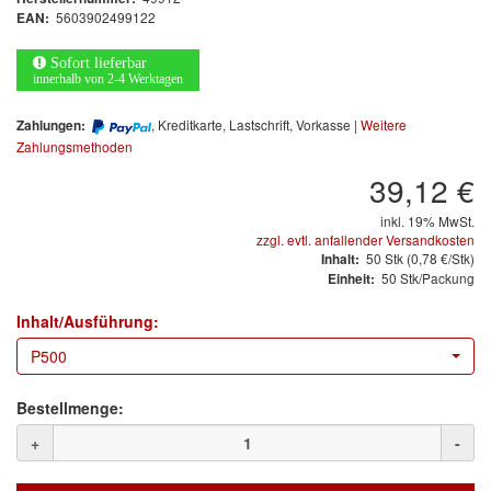
Arbeitsschutz
5603902499122
EAN:
Luftfilter
Sofort lieferbar
innerhalb von 2-4 Werktagen
Mischfarben
, Kreditkarte, Lastschrift, Vorkasse |
Weitere
Zahlungen:
Zahlungsmethoden
Restposten
39,12 €
Informationsmaterial
inkl. 19% MwSt.
zzgl. evtl. anfallender Versandkosten
MARKEN
50
Stk
(0,78 €/Stk)
Inhalt:
50 Stk/Packung
Einheit:
3M
(1)
Inhalt/Ausführung:
Colad
(2)
P500
COLOR-EXPERT
(9)
Bestellmenge:
E-D
(1)
+
-
EVERCOAT
(1)