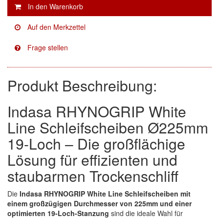
Facdos
(2)
Finixa
(5)
Indasa
(113)
Produkt Beschreibung:
KWASNY
(2)
Mirka
(8)
Indasa RHYNOGRIP White
no-name
(1)
Line Schleifscheiben Ø225mm
19-Loch – Die großflächige
Novol
(1)
Lösung für effizienten und
Prevost
(3)
staubarmen Trockenschliff
Proma
(3)
Die
Indasa RHYNOGRIP White Line Schleifscheiben mit
einem großzügigen Durchmesser von 225mm und einer
Sia
(21)
optimierten 19-Loch-Stanzung
sind die ideale Wahl für