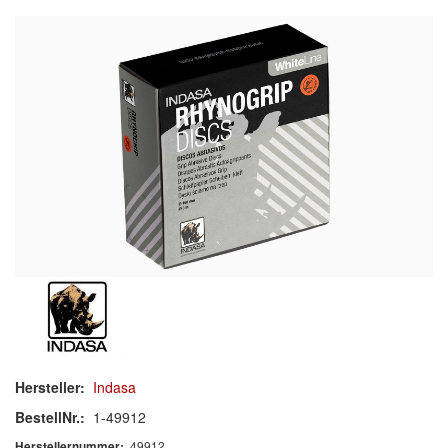
Schleif-Handpads
Zubehör/Hilfsmittel
Kleben & Beschichten
Abdecken
Spachteln
Lackieren
Polieren
Malerbedarf & Zubehör
Werkzeug & Maschinen
Hersteller:
Indasa
Reinigen
BestellNr.:
1-49912
49912
Herstellernummer: