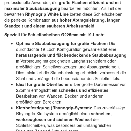
professionelle Anwender, die
große Flächen effizient und mit
Spectral
(3)
maximaler Staubabsaugung
bearbeiten möchten. Als Teil der
bewährten
Rhynogrip White Line
bieten diese Schleifscheiben
StarChem
(5)
die perfekte Kombination aus
hoher Abtragsleistung, langer
Standzeit und einem sauberen Arbeitsumfeld
.
Sundstrom
(1)
Speziell für Schleifscheiben Ø225mm mit 19-Loch:
Troton
(4)
Optimale Staubabsaugung für große Flächen:
Die
durchdachte 19-Loch-Konfiguration gewährleistet eine
Wibeco
(2)
herausragende und flächendeckende Staubabsaugung
in Verbindung mit geeigneten Langhalsschleifern oder
ZVG
(1)
großflächigen Schleifwerkzeugen und Absaugsystemen.
Dies minimiert die Staubbelastung erheblich, verbessert die
Sicht und verlängert die Lebensdauer des Schleifmittels.
Ideal für große Oberflächen:
Der große Durchmesser von
225mm ermöglicht ein
schnelles und effizientes
Bearbeiten
von Wänden, Decken und anderen
großflächigen Bereichen.
Klettbefestigung (Rhynogrip-System):
Das zuverlässige
Rhynogrip-Klettsystem ermöglicht einen
schnellen,
werkzeuglosen und sicheren Wechsel
der
Schleifscheiben, was besonders bei umfangreichen