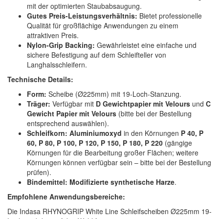
mit der optimierten Staubabsaugung.
Gutes Preis-Leistungsverhältnis:
Bietet professionelle
Qualität für großflächige Anwendungen zu einem
attraktiven Preis.
Nylon-Grip Backing:
Gewährleistet eine einfache und
sichere Befestigung auf dem Schleifteller von
Langhalsschleifern.
Technische Details:
Form:
Scheibe (Ø225mm) mit 19-Loch-Stanzung.
Träger:
Verfügbar mit
D Gewichtpapier mit Velours
und
C
Gewicht Papier mit Velours
(bitte bei der Bestellung
entsprechend auswählen).
Schleifkorn:
Aluminiumoxyd
in den Körnungen
P 40, P
60, P 80, P 100, P 120, P 150, P 180, P 220
(gängige
Körnungen für die Bearbeitung großer Flächen; weitere
Körnungen können verfügbar sein – bitte bei der Bestellung
prüfen).
Bindemittel:
Modifizierte synthetische Harze
.
Empfohlene Anwendungsbereiche:
Die Indasa RHYNOGRIP White Line Schleifscheiben Ø225mm 19-