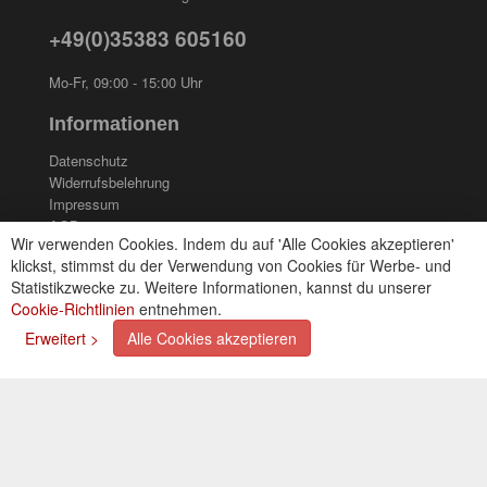
+49(0)35383 605160
Mo-Fr, 09:00 - 15:00 Uhr
Informationen
Datenschutz
Widerrufsbelehrung
Impressum
AGB
Wir verwenden Cookies. Indem du auf 'Alle Cookies akzeptieren'
Kontakt
klickst, stimmst du der Verwendung von Cookies für Werbe- und
Cookies einstellungen
Statistikzwecke zu. Weitere Informationen, kannst du unserer
Cookie-Richtlinien
entnehmen.
Zahlungsarten
Erweitert >
Alle Cookies akzeptieren
Kreditkarte (via PayPal)
Lastschrift (via PayPal)
Vorkasse
Bar bei Selbstabholung
Newsletter