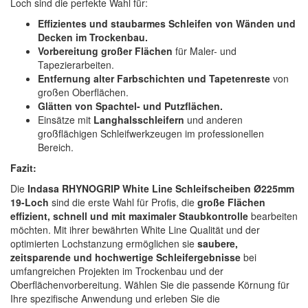
Loch sind die perfekte Wahl für:
Effizientes und staubarmes Schleifen von Wänden und
Decken im Trockenbau.
Vorbereitung großer Flächen
für Maler- und
Tapezierarbeiten.
Entfernung alter Farbschichten und Tapetenreste
von
großen Oberflächen.
Glätten von Spachtel- und Putzflächen.
Einsätze mit
Langhalsschleifern
und anderen
großflächigen Schleifwerkzeugen im professionellen
Bereich.
Fazit:
Die
Indasa RHYNOGRIP White Line Schleifscheiben Ø225mm
19-Loch
sind die erste Wahl für Profis, die
große Flächen
effizient, schnell und mit maximaler Staubkontrolle
bearbeiten
möchten. Mit ihrer bewährten White Line Qualität und der
optimierten Lochstanzung ermöglichen sie
saubere,
zeitsparende und hochwertige Schleifergebnisse
bei
umfangreichen Projekten im Trockenbau und der
Oberflächenvorbereitung. Wählen Sie die passende Körnung für
Ihre spezifische Anwendung und erleben Sie die