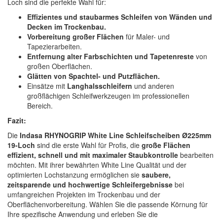
Loch sind die perfekte Wahl für:
Effizientes und staubarmes Schleifen von Wänden und
Decken im Trockenbau.
Vorbereitung großer Flächen
für Maler- und
Tapezierarbeiten.
Entfernung alter Farbschichten und Tapetenreste
von
großen Oberflächen.
Glätten von Spachtel- und Putzflächen.
Einsätze mit
Langhalsschleifern
und anderen
großflächigen Schleifwerkzeugen im professionellen
Bereich.
Fazit:
Die
Indasa RHYNOGRIP White Line Schleifscheiben Ø225mm
19-Loch
sind die erste Wahl für Profis, die
große Flächen
effizient, schnell und mit maximaler Staubkontrolle
bearbeiten
möchten. Mit ihrer bewährten White Line Qualität und der
optimierten Lochstanzung ermöglichen sie
saubere,
zeitsparende und hochwertige Schleifergebnisse
bei
umfangreichen Projekten im Trockenbau und der
Oberflächenvorbereitung. Wählen Sie die passende Körnung für
Ihre spezifische Anwendung und erleben Sie die