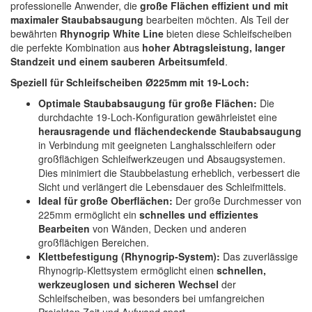
professionelle Anwender, die
große Flächen effizient und mit
Spectral
(3)
maximaler Staubabsaugung
bearbeiten möchten. Als Teil der
bewährten
Rhynogrip White Line
bieten diese Schleifscheiben
StarChem
(5)
die perfekte Kombination aus
hoher Abtragsleistung, langer
Standzeit und einem sauberen Arbeitsumfeld
.
Sundstrom
(1)
Speziell für Schleifscheiben Ø225mm mit 19-Loch:
Troton
(4)
Optimale Staubabsaugung für große Flächen:
Die
durchdachte 19-Loch-Konfiguration gewährleistet eine
Wibeco
(2)
herausragende und flächendeckende Staubabsaugung
in Verbindung mit geeigneten Langhalsschleifern oder
ZVG
(1)
großflächigen Schleifwerkzeugen und Absaugsystemen.
Dies minimiert die Staubbelastung erheblich, verbessert die
Sicht und verlängert die Lebensdauer des Schleifmittels.
Ideal für große Oberflächen:
Der große Durchmesser von
225mm ermöglicht ein
schnelles und effizientes
Bearbeiten
von Wänden, Decken und anderen
großflächigen Bereichen.
Klettbefestigung (Rhynogrip-System):
Das zuverlässige
Rhynogrip-Klettsystem ermöglicht einen
schnellen,
werkzeuglosen und sicheren Wechsel
der
Schleifscheiben, was besonders bei umfangreichen