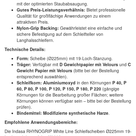
mit der optimierten Staubabsaugung.
Gutes Preis-Leistungsverhältnis:
Bietet professionelle
Qualität für großflächige Anwendungen zu einem
attraktiven Preis.
Nylon-Grip Backing:
Gewährleistet eine einfache und
sichere Befestigung auf dem Schleifteller von
Langhalsschleifern.
Technische Details:
Form:
Scheibe (Ø225mm) mit 19-Loch-Stanzung.
Träger:
Verfügbar mit
D Gewichtpapier mit Velours
und
C
Gewicht Papier mit Velours
(bitte bei der Bestellung
entsprechend auswählen).
Schleifkorn:
Aluminiumoxyd
in den Körnungen
P 40, P
60, P 80, P 100, P 120, P 150, P 180, P 220
(gängige
Körnungen für die Bearbeitung großer Flächen; weitere
Körnungen können verfügbar sein – bitte bei der Bestellung
prüfen).
Bindemittel:
Modifizierte synthetische Harze
.
Empfohlene Anwendungsbereiche:
Die Indasa RHYNOGRIP White Line Schleifscheiben Ø225mm 19-