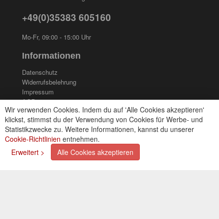
+49(0)35383 605160
Mo-Fr, 09:00 - 15:00 Uhr
Informationen
Datenschutz
Widerrufsbelehrung
Impressum
AGB
Wir verwenden Cookies. Indem du auf 'Alle Cookies akzeptieren'
Kontakt
klickst, stimmst du der Verwendung von Cookies für Werbe- und
Cookies einstellungen
Statistikzwecke zu. Weitere Informationen, kannst du unserer
Cookie-Richtlinien
entnehmen.
Zahlungsarten
Erweitert >
Alle Cookies akzeptieren
Kreditkarte (via PayPal)
Lastschrift (via PayPal)
Vorkasse
Bar bei Selbstabholung
Newsletter