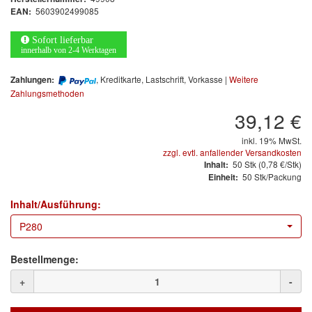
Arbeitsschutz
5603902499085
EAN:
Luftfilter
Sofort lieferbar
innerhalb von 2-4 Werktagen
Mischfarben
, Kreditkarte, Lastschrift, Vorkasse |
Weitere
Zahlungen:
Zahlungsmethoden
Restposten
39,12 €
Informationsmaterial
inkl. 19% MwSt.
zzgl. evtl. anfallender Versandkosten
MARKEN
50
Stk
(0,78 €/Stk)
Inhalt:
50 Stk/Packung
Einheit:
3M
(1)
Inhalt/Ausführung:
Colad
(2)
P280
COLOR-EXPERT
(9)
Bestellmenge:
E-D
(1)
+
-
EVERCOAT
(1)