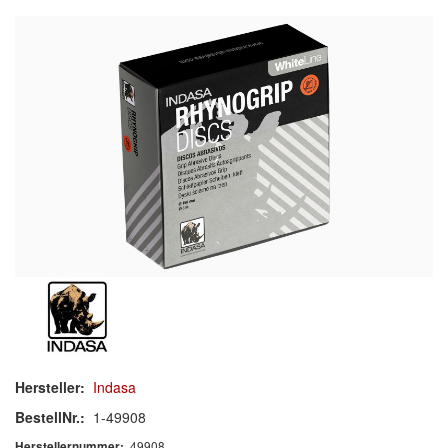
Schleif-Handpads
Zubehör/Hilfsmittel
Kleben & Beschichten
Abdecken
Spachteln
Lackieren
Polieren
Malerbedarf & Zubehör
Werkzeug & Maschinen
Hersteller:
Indasa
Reinigen
BestellNr.:
1-49908
49908
Herstellernummer: