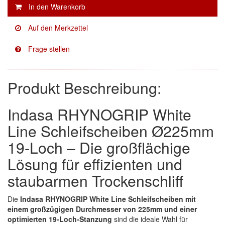
Facdos
(2)
Finixa
(5)
Indasa
(113)
Produkt Beschreibung:
KWASNY
(2)
Mirka
(8)
Indasa RHYNOGRIP White
no-name
(1)
Line Schleifscheiben Ø225mm
19-Loch – Die großflächige
Novol
(1)
Lösung für effizienten und
Prevost
(3)
staubarmen Trockenschliff
Proma
(3)
Die
Indasa RHYNOGRIP White Line Schleifscheiben mit
einem großzügigen Durchmesser von 225mm und einer
Sia
(21)
optimierten 19-Loch-Stanzung
sind die ideale Wahl für