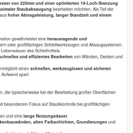
esser von 225mm und einer optimierten 19-Loch-Stanzung
maximaler Staubabsaugung
bearbeiten möchten. Als Teil der
 aus
hoher Abtragsleistung, langer Standzeit und einem
ation gewährleistet eine
herausragende und
ifern oder großflächigen Schleifwerkzeugen und Absaugsystemen.
e Lebensdauer des Schleifmittels.
schnelles und effizientes Bearbeiten
von Wänden, Decken und
ermöglicht einen
schnellen, werkzeuglosen und sicheren
d Aufwand spart.
en, die typischerweise bei der Bearbeitung großer Oberflächen
mit besonderem Fokus auf Staubkontrolle bei großflächigen
hen und eine
lange Nutzungsdauer
.
kenbauwänden, alten Farbschichten, Grundierungen
und