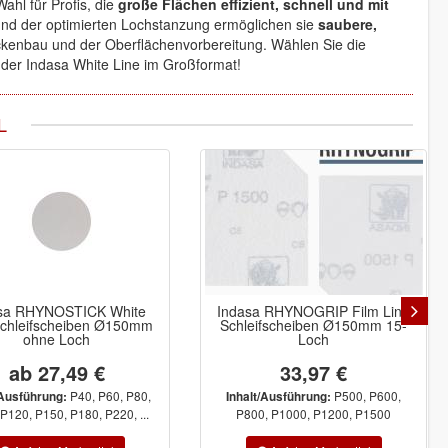
Wahl für Profis, die
große Flächen effizient, schnell und mit
 und der optimierten Lochstanzung ermöglichen sie
saubere,
ckenbau und der Oberflächenvorbereitung. Wählen Sie die
 der Indasa White Line im Großformat!
L
sa RHYNOSTICK White
Indasa RHYNOGRIP Film Line
Schleifscheiben Ø150mm
Schleifscheiben Ø150mm 15-
ohne Loch
Loch
ab 27,49 €
33,97 €
P40, P60, P80,
P500, P600,
/Ausführung:
Inhalt/Ausführung:
P120, P150, P180, P220, ...
P800, P1000, P1200, P1500