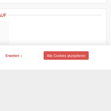
AUF
Erweitert >
Alle Cookies akzeptieren
ngsarten
Newsletter
Abonnieren Sie unseren
kostenlosen Newsletter und
rte (via PayPal)
verpassen Sie nie mehr
ift (via PayPal)
Neuigkeiten oder Aktionen!
e
Der Newsletter ist jederzeit über
Selbstabholung
einen Link in der eMail wieder