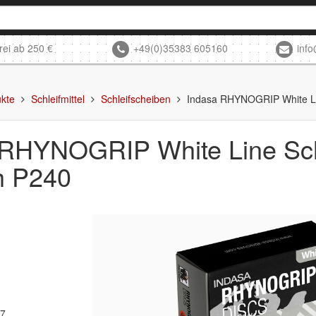
rei ab 250 €
+49(0)35383 605160
inf
kte
Schleifmittel
Schleifscheiben
Indasa RHYNOGRIP White Li
 RHYNOGRIP White Line Sc
h P240
07