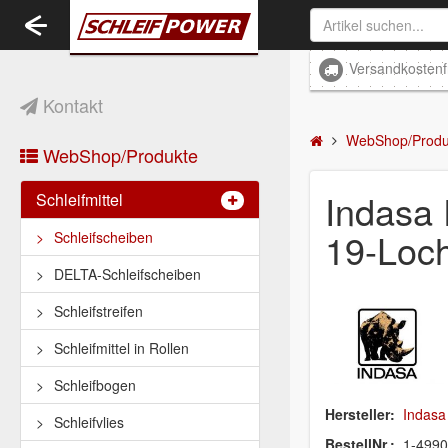
Toggle
navigation
Versandkostenf
Kontakt
WebShop/Produ
WebShop/Produkte
Indasa
Schleifmittel
19-Loc
Schleifscheiben
DELTA-Schleifscheiben
Schleifstreifen
Schleifmittel in Rollen
Schleifbogen
Hersteller:
Indasa
Schleifvlies
BestellNr.:
1-499