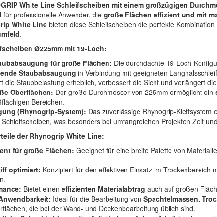
RIP White Line Schleifscheiben mit einem großzügigen Durchm
l für professionelle Anwender, die
große Flächen effizient und mit 
rip White Line
bieten diese Schleifscheiben die perfekte Kombination
umfeld
.
eifscheiben Ø225mm mit 19-Loch:
aubabsaugung für große Flächen:
Die durchdachte 19-Loch-Konfigur
kende Staubabsaugung
in Verbindung mit geeigneten Langhalsschle
t die Staubbelastung erheblich, verbessert die Sicht und verlängert di
oße Oberflächen:
Der große Durchmesser von 225mm ermöglicht ein
flächigen Bereichen.
igung (Rhynogrip-System):
Das zuverlässige Rhynogrip-Klettsystem 
 Schleifscheiben, was besonders bei umfangreichen Projekten Zeit un
teile der Rhynogrip White Line:
lent für große Flächen:
Geeignet für eine breite Palette von Materiali
ff optimiert:
Konzipiert für den effektiven Einsatz im Trockenbereich 
n.
mance:
Bietet einen
effizienten Materialabtrag
auch auf großen Fläc
 Anwendbarkeit:
Ideal für die Bearbeitung von
Spachtelmassen, Troc
flächen, die bei der Wand- und Deckenbearbeitung üblich sind.