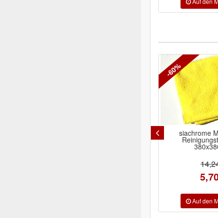
-60%
siachrome Microfaser-
Indasa
Reinigungstuch gelb
ALUMINI
380x380mm
Schnellwechsel
ab 27
14,24 €
5,70 €
Inhalt/Ausführung
P8