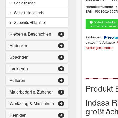
Schleifblüten
4
Herstellernummer:
560390249907
EAN:
Schleif-Handpads
Zubehör/Hilfsmittel
Sofort lieferbar
innerhalb von 2-4 Wer
Kleben & Beschichten
Zahlungen:
Lastschrift, Vorkasse |
Abdecken
Zahlungsmethoden
Spachteln
Lackieren
Polieren
Produkt 
Malerbedarf & Zubehör
Indasa R
Werkzeug & Maschinen
großfläch
Reinigen