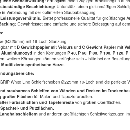
liche Schneidwirkung:
Ermöglicht einen zügigen Arbeitsbeginn auch 
gsbeständige Beschichtung:
Unterstützt einen gleichmäßigen Schleif
 in Verbindung mit der optimierten Staubabsaugung.
-Leistungsverhältnis:
Bietet professionelle Qualität für großflächige
Backing:
Gewährleistet eine einfache und sichere Befestigung auf dem 
s:
be (Ø225mm) mit 19-Loch-Stanzung.
ügbar mit
D Gewichtpapier mit Velours
und
C Gewicht Papier mit Ve
Aluminiumoxyd
in den Körnungen
P 40, P 60, P 80, P 100, P 120, P
en; weitere Körnungen können verfügbar sein – bitte bei der Bestellung
Modifizierte synthetische Harze
.
ndungsbereiche:
RIP White Line Schleifscheiben Ø225mm 19-Loch sind die perfekte Wa
 und staubarmes Schleifen von Wänden und Decken im Trockenba
g großer Flächen
für Maler- und Tapezierarbeiten.
alter Farbschichten und Tapetenreste
von großen Oberflächen.
 Spachtel- und Putzflächen.
Langhalsschleifern
und anderen großflächigen Schleifwerkzeugen im 