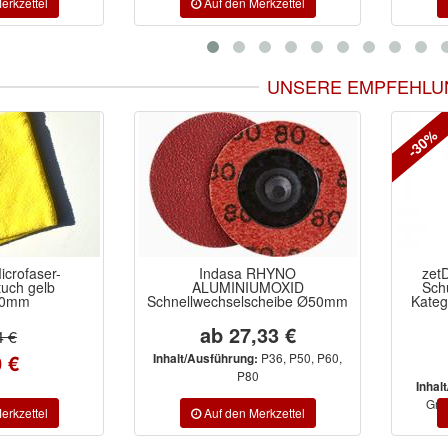
UNSERE EMPFEHLU
-30%
 RHYNO
zetDress TRITEX Einweg-
UMOXID
Schutzoverall Z2 pro weiß
Dru
scheibe Ø50mm
Kategorie 3 CE 0624 Typ 5+6
,33 €
4,95 €
3,46 €
P36, P50, P60,
:
0
Gr.46/48 (M),
Inhalt/Ausführung:
Gr.50/52 (L), Gr.54/56 (XL), ...