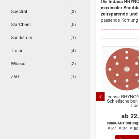
Die
Indasa RHYNO
maximaler Staubk
Spectral
(3)
zeitsparende und
passende Körnung f
StarChem
(5)
Sundstrom
(1)
Troton
(4)
Wibeco
(2)
ZVG
(1)
Indasa RHYNOG
Schleifscheibe
Loc
ab 22
Inhalt/Ausführung
P100, P120, P150, 