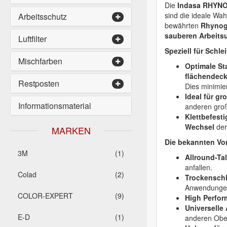
Die
Indasa RHYNOG
sind die ideale Wah
Arbeitsschutz
bewährten
Rhynog
sauberen Arbeits
Luftfilter
Speziell für Schl
Mischfarben
Optimale St
flächendec
Restposten
Dies minimier
Ideal für gr
Informationsmaterial
anderen groß
Klettbefest
Wechsel
der
MARKEN
Die bekannten Vor
3M
(1)
Allround-Ta
anfallen.
Colad
(2)
Trockenschli
Anwendunge
COLOR-EXPERT
(9)
High Perfor
Universelle
E-D
(1)
anderen Ober