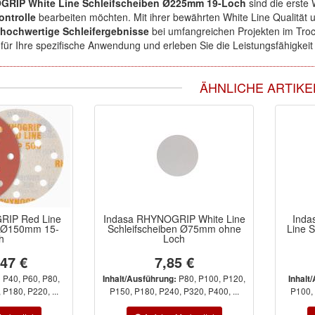
GRIP White Line Schleifscheiben Ø225mm 19-Loch
sind die erste 
ontrolle
bearbeiten möchten. Mit ihrer bewährten White Line Qualität
 hochwertige Schleifergebnisse
bei umfangreichen Projekten im Tro
ür Ihre spezifische Anwendung und erleben Sie die Leistungsfähigkeit
ÄHNLICHE ARTIKE
RIP Red Line
Indasa RHYNOGRIP White Line
Inda
n Ø150mm 15-
Schleifscheiben Ø75mm ohne
Line 
h
Loch
,47 €
7,85 €
P40, P60, P80,
P80, P100, P120,
:
Inhalt/Ausführung:
Inhalt
P180, P220, ...
P150, P180, P240, P320, P400, ...
P100, 