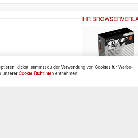
IHR BROWSERVERL
ptieren' klickst, stimmst du der Verwendung von Cookies für Werbe-
du unserer
Cookie-Richtlinien
entnehmen.
ne
Informationen
Zahlu
ng unter:
Datenschutz
Widerrufsbelehrung
Kreditka
 605160
Impressum
Lastschr
AGB
Vorkass
Kontakt
0 Uhr
Bar bei 
Cookies einstellungen