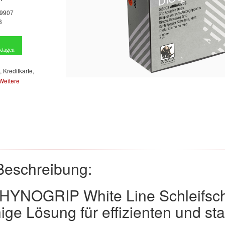
9907
8
ktagen
, Kreditkarte,
Weitere
Beschreibung:
HYNOGRIP White Line Schleifsc
ige Lösung für effizienten und st