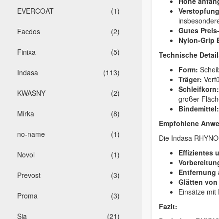
Hohe anfäng
EVERCOAT
(1)
Verstopfun
insbesondere
Gutes Preis
Facdos
(2)
Nylon-Grip 
Finixa
(5)
Technische Detail
Form:
Schei
Indasa
(113)
Träger:
Verf
Schleifkorn:
KWASNY
(2)
großer Fläch
Bindemittel:
Mirka
(8)
Empfohlene Anwe
no-name
(1)
Die Indasa RHYNOG
Effizientes
Novol
(1)
Vorbereitun
Entfernung 
Prevost
(3)
Glätten von
Einsätze mit
Proma
(3)
Fazit:
Sia
(21)