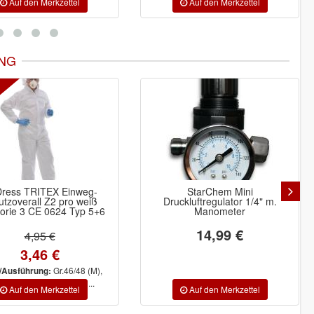
NG
StarChem Mini
siaair 7940 siafast Schaumstoff-
ckluftregulator 1/4" m.
Schleifscheiben ungelocht
Manometer
Ø150mm
14,99 €
ab 3,57 €
P800, P3000,
Inhalt/Ausführung:
P2000, P1000