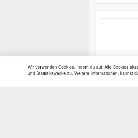
Wir verwenden Cookies. Indem du auf 'Alle Cookies akze
und Statistikzwecke zu. Weitere Informationen, kannst 
Service Hotli
Telefonische Beratu
+49(0)35383
Mo-Fr, 09:00 - 15:0