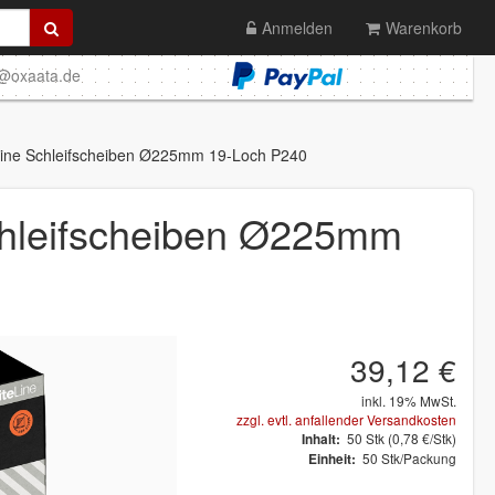
Anmelden
Warenkorb
o@oxaata.de
ne Schleifscheiben Ø225mm 19-Loch P240
hleifscheiben Ø225mm
39,12 €
inkl. 19% MwSt.
zzgl. evtl. anfallender Versandkosten
50
Stk
(0,78 €/Stk)
Inhalt:
50 Stk/Packung
Einheit: