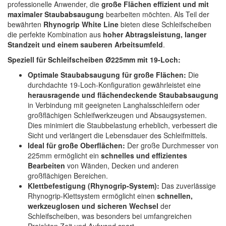
professionelle Anwender, die
große Flächen effizient und mit
Spectral
(3)
maximaler Staubabsaugung
bearbeiten möchten. Als Teil der
bewährten
Rhynogrip White Line
bieten diese Schleifscheiben
StarChem
(5)
die perfekte Kombination aus
hoher Abtragsleistung, langer
Standzeit und einem sauberen Arbeitsumfeld
.
Sundstrom
(1)
Speziell für Schleifscheiben Ø225mm mit 19-Loch:
Troton
(4)
Optimale Staubabsaugung für große Flächen:
Die
durchdachte 19-Loch-Konfiguration gewährleistet eine
Wibeco
(2)
herausragende und flächendeckende Staubabsaugung
in Verbindung mit geeigneten Langhalsschleifern oder
ZVG
(1)
großflächigen Schleifwerkzeugen und Absaugsystemen.
Dies minimiert die Staubbelastung erheblich, verbessert die
Sicht und verlängert die Lebensdauer des Schleifmittels.
Ideal für große Oberflächen:
Der große Durchmesser von
225mm ermöglicht ein
schnelles und effizientes
Bearbeiten
von Wänden, Decken und anderen
großflächigen Bereichen.
Klettbefestigung (Rhynogrip-System):
Das zuverlässige
Rhynogrip-Klettsystem ermöglicht einen
schnellen,
werkzeuglosen und sicheren Wechsel
der
Schleifscheiben, was besonders bei umfangreichen