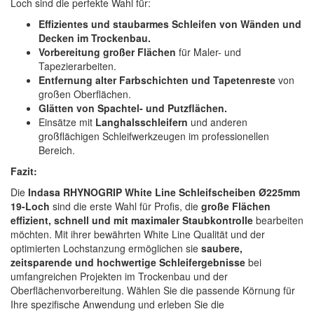
Loch sind die perfekte Wahl für:
Effizientes und staubarmes Schleifen von Wänden und
Decken im Trockenbau.
Vorbereitung großer Flächen
für Maler- und
Tapezierarbeiten.
Entfernung alter Farbschichten und Tapetenreste
von
großen Oberflächen.
Glätten von Spachtel- und Putzflächen.
Einsätze mit
Langhalsschleifern
und anderen
großflächigen Schleifwerkzeugen im professionellen
Bereich.
Fazit:
Die
Indasa RHYNOGRIP White Line Schleifscheiben Ø225mm
19-Loch
sind die erste Wahl für Profis, die
große Flächen
effizient, schnell und mit maximaler Staubkontrolle
bearbeiten
möchten. Mit ihrer bewährten White Line Qualität und der
optimierten Lochstanzung ermöglichen sie
saubere,
zeitsparende und hochwertige Schleifergebnisse
bei
umfangreichen Projekten im Trockenbau und der
Oberflächenvorbereitung. Wählen Sie die passende Körnung für
Ihre spezifische Anwendung und erleben Sie die