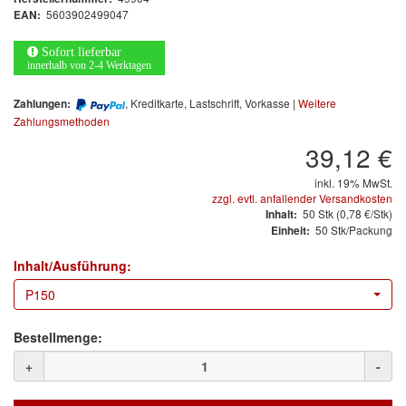
Arbeitsschutz
5603902499047
EAN:
Luftfilter
Sofort lieferbar
innerhalb von 2-4 Werktagen
Mischfarben
, Kreditkarte, Lastschrift, Vorkasse |
Weitere
Zahlungen:
Zahlungsmethoden
Restposten
39,12 €
Informationsmaterial
inkl. 19% MwSt.
zzgl. evtl. anfallender Versandkosten
MARKEN
50
Stk
(0,78 €/Stk)
Inhalt:
50 Stk/Packung
Einheit:
3M
(1)
Inhalt/Ausführung:
Colad
(2)
P150
COLOR-EXPERT
(9)
Bestellmenge:
E-D
(1)
+
-
EVERCOAT
(1)