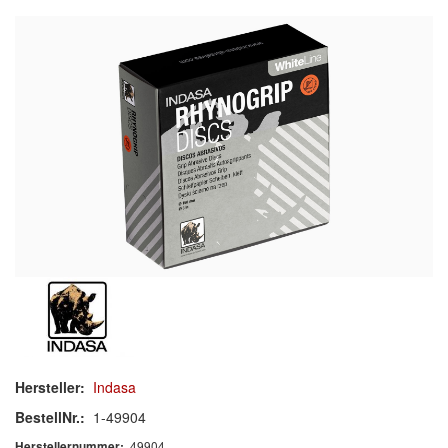
Schleif-Handpads
Zubehör/Hilfsmittel
Kleben & Beschichten
Abdecken
Spachteln
Lackieren
Polieren
Malerbedarf & Zubehör
Werkzeug & Maschinen
Hersteller:
Indasa
Reinigen
BestellNr.:
1-49904
49904
Herstellernummer: