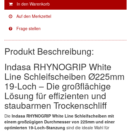
Facdos
(2)
Finixa
(5)
Indasa
(113)
Produkt Beschreibung:
KWASNY
(2)
Mirka
(8)
Indasa RHYNOGRIP White
no-name
(1)
Line Schleifscheiben Ø225mm
19-Loch – Die großflächige
Novol
(1)
Lösung für effizienten und
Prevost
(3)
staubarmen Trockenschliff
Proma
(3)
Die
Indasa RHYNOGRIP White Line Schleifscheiben mit
einem großzügigen Durchmesser von 225mm und einer
Sia
(21)
optimierten 19-Loch-Stanzung
sind die ideale Wahl für