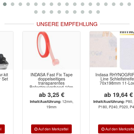
UNSERE EMPFEHLUNG
INDASA Fast Fix Tape
Indasa RHYNOGRIP HT
doppelseitiges
Line Schleifstreifen
transparentes
70x198mm 11-Loch
Befestigungsband 10m
ab 3,25 €
ab 19,64 €
12mm,
P80, P120,
Inhalt/Ausführung:
Inhalt/Ausführung:
19mm
P180, P240, P320, P400