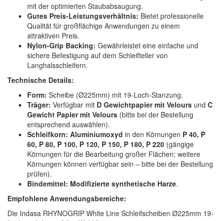
mit der optimierten Staubabsaugung.
Gutes Preis-Leistungsverhältnis:
Bietet professionelle
Qualität für großflächige Anwendungen zu einem
attraktiven Preis.
Nylon-Grip Backing:
Gewährleistet eine einfache und
sichere Befestigung auf dem Schleifteller von
Langhalsschleifern.
Technische Details:
Form:
Scheibe (Ø225mm) mit 19-Loch-Stanzung.
Träger:
Verfügbar mit
D Gewichtpapier mit Velours
und
C
Gewicht Papier mit Velours
(bitte bei der Bestellung
entsprechend auswählen).
Schleifkorn:
Aluminiumoxyd
in den Körnungen
P 40, P
60, P 80, P 100, P 120, P 150, P 180, P 220
(gängige
Körnungen für die Bearbeitung großer Flächen; weitere
Körnungen können verfügbar sein – bitte bei der Bestellung
prüfen).
Bindemittel:
Modifizierte synthetische Harze
.
Empfohlene Anwendungsbereiche:
Die Indasa RHYNOGRIP White Line Schleifscheiben Ø225mm 19-