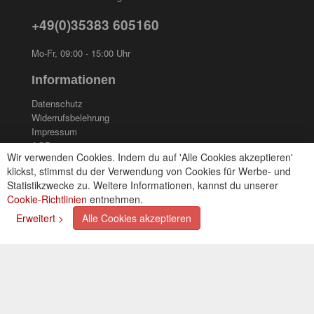
+49(0)35383 605160
Mo-Fr, 09:00 - 15:00 Uhr
Informationen
Datenschutz
Widerrufsbelehrung
Impressum
AGB
Wir verwenden Cookies. Indem du auf 'Alle Cookies akzeptieren'
Kontakt
klickst, stimmst du der Verwendung von Cookies für Werbe- und
Cookies einstellungen
Statistikzwecke zu. Weitere Informationen, kannst du unserer
Cookie-Richtlinien
entnehmen.
Zahlungsarten
Erweitert >
Alle Cookies akzeptieren
Kreditkarte (via PayPal)
Lastschrift (via PayPal)
Vorkasse
Bar bei Selbstabholung
Newsletter