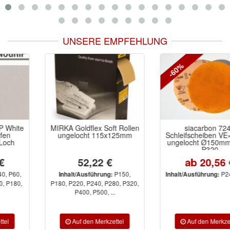
UNSERE EMPFEHLUNG
-60%
MIRKA Goldflex Soft Rollen
siacarbon 7241
ungelocht 115x125mm
Schleifscheiben VE=10 Stk.
ungelocht Ø150mm P240,
P320
52,22 €
ab 20,56 €
P150,
P240, P320
Inhalt/Ausführung:
Inhalt/Ausführung:
P180, P220, P240, P280, P320,
P400, P500, ...