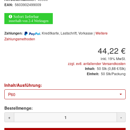
Arbeitsschutz
5603902499009
EAN:
Luftfilter
Sofort lieferbar
innerhalb von 2-4 Werktagen
Mischfarben
, Kreditkarte, Lastschrift, Vorkasse |
Weitere
Zahlungen:
Zahlungsmethoden
Restposten
44,22 €
Informationsmaterial
inkl. 19% MwSt.
zzgl. evtl. anfallender Versandkosten
MARKEN
50
Stk
(0,88 €/Stk)
Inhalt:
50 Stk/Packung
Einheit:
3M
(1)
Inhalt/Ausführung:
Colad
(2)
P60
COLOR-EXPERT
(9)
Bestellmenge:
E-D
(1)
+
-
EVERCOAT
(1)