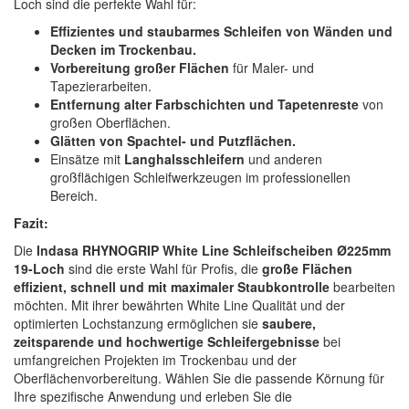
Loch sind die perfekte Wahl für:
Effizientes und staubarmes Schleifen von Wänden und
Decken im Trockenbau.
Vorbereitung großer Flächen
für Maler- und
Tapezierarbeiten.
Entfernung alter Farbschichten und Tapetenreste
von
großen Oberflächen.
Glätten von Spachtel- und Putzflächen.
Einsätze mit
Langhalsschleifern
und anderen
großflächigen Schleifwerkzeugen im professionellen
Bereich.
Fazit:
Die
Indasa RHYNOGRIP White Line Schleifscheiben Ø225mm
19-Loch
sind die erste Wahl für Profis, die
große Flächen
effizient, schnell und mit maximaler Staubkontrolle
bearbeiten
möchten. Mit ihrer bewährten White Line Qualität und der
optimierten Lochstanzung ermöglichen sie
saubere,
zeitsparende und hochwertige Schleifergebnisse
bei
umfangreichen Projekten im Trockenbau und der
Oberflächenvorbereitung. Wählen Sie die passende Körnung für
Ihre spezifische Anwendung und erleben Sie die