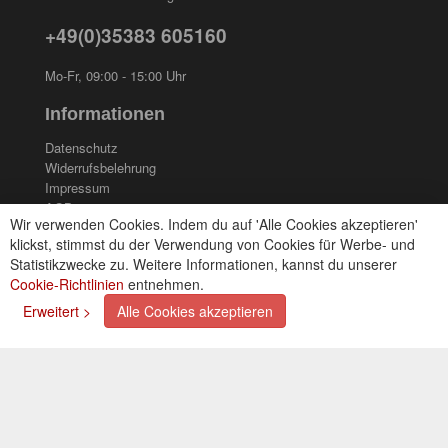
+49(0)35383 605160
Mo-Fr, 09:00 - 15:00 Uhr
Informationen
Datenschutz
Widerrufsbelehrung
Impressum
AGB
Wir verwenden Cookies. Indem du auf 'Alle Cookies akzeptieren'
Kontakt
klickst, stimmst du der Verwendung von Cookies für Werbe- und
Cookies einstellungen
Statistikzwecke zu. Weitere Informationen, kannst du unserer
Cookie-Richtlinien
entnehmen.
Zahlungsarten
Erweitert >
Alle Cookies akzeptieren
Kreditkarte (via PayPal)
Lastschrift (via PayPal)
Vorkasse
Bar bei Selbstabholung
Newsletter