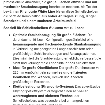
professionelle Anwender, die
große Flächen effizient und mit
Spectral
(3)
maximaler Staubabsaugung
bearbeiten möchten. Als Teil der
bewährten
Rhynogrip White Line
bieten diese Schleifscheiben
StarChem
(5)
die perfekte Kombination aus
hoher Abtragsleistung, langer
Standzeit und einem sauberen Arbeitsumfeld
.
Sundstrom
(1)
Speziell für Schleifscheiben Ø225mm mit 19-Loch:
Troton
(4)
Optimale Staubabsaugung für große Flächen:
Die
durchdachte 19-Loch-Konfiguration gewährleistet eine
Wibeco
(2)
herausragende und flächendeckende Staubabsaugung
in Verbindung mit geeigneten Langhalsschleifern oder
ZVG
(1)
großflächigen Schleifwerkzeugen und Absaugsystemen.
Dies minimiert die Staubbelastung erheblich, verbessert die
Sicht und verlängert die Lebensdauer des Schleifmittels.
Ideal für große Oberflächen:
Der große Durchmesser von
225mm ermöglicht ein
schnelles und effizientes
Bearbeiten
von Wänden, Decken und anderen
großflächigen Bereichen.
Klettbefestigung (Rhynogrip-System):
Das zuverlässige
Rhynogrip-Klettsystem ermöglicht einen
schnellen,
werkzeuglosen und sicheren Wechsel
der
Schleifscheiben, was besonders bei umfangreichen