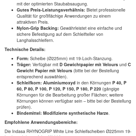
mit der optimierten Staubabsaugung.
Gutes Preis-Leistungsverhältnis:
Bietet professionelle
Qualität für großflächige Anwendungen zu einem
attraktiven Preis.
Nylon-Grip Backing:
Gewährleistet eine einfache und
sichere Befestigung auf dem Schleifteller von
Langhalsschleifern.
Technische Details:
Form:
Scheibe (Ø225mm) mit 19-Loch-Stanzung.
Träger:
Verfügbar mit
D Gewichtpapier mit Velours
und
C
Gewicht Papier mit Velours
(bitte bei der Bestellung
entsprechend auswählen).
Schleifkorn:
Aluminiumoxyd
in den Körnungen
P 40, P
60, P 80, P 100, P 120, P 150, P 180, P 220
(gängige
Körnungen für die Bearbeitung großer Flächen; weitere
Körnungen können verfügbar sein – bitte bei der Bestellung
prüfen).
Bindemittel:
Modifizierte synthetische Harze
.
Empfohlene Anwendungsbereiche:
Die Indasa RHYNOGRIP White Line Schleifscheiben Ø225mm 19-