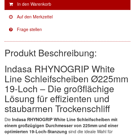
Facdos
(2)
Finixa
(5)
Indasa
(113)
Produkt Beschreibung:
KWASNY
(2)
Mirka
(8)
Indasa RHYNOGRIP White
no-name
(1)
Line Schleifscheiben Ø225mm
19-Loch – Die großflächige
Novol
(1)
Lösung für effizienten und
Prevost
(3)
staubarmen Trockenschliff
Proma
(3)
Die
Indasa RHYNOGRIP White Line Schleifscheiben mit
einem großzügigen Durchmesser von 225mm und einer
Sia
(21)
optimierten 19-Loch-Stanzung
sind die ideale Wahl für