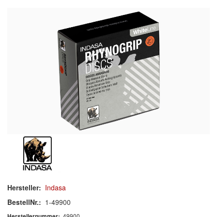
Schleif-Handpads
Zubehör/Hilfsmittel
Kleben & Beschichten
Abdecken
Spachteln
Lackieren
Polieren
Malerbedarf & Zubehör
Werkzeug & Maschinen
Hersteller:
Indasa
Reinigen
BestellNr.:
1-49900
49900
Herstellernummer: