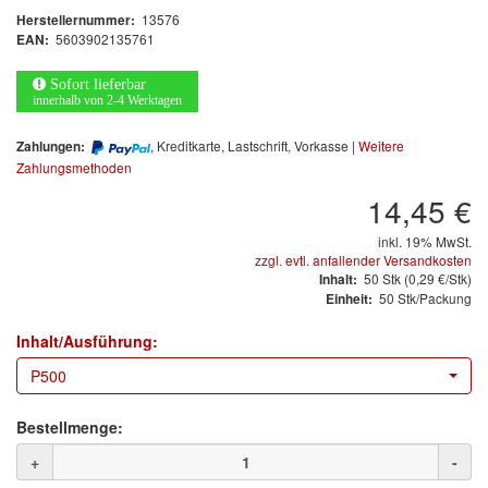
Arbeitsschutz
13576
Herstellernummer:
5603902135761
EAN:
Luftfilter
Sofort lieferbar
Mischfarben
innerhalb von 2-4 Werktagen
, Kreditkarte, Lastschrift, Vorkasse |
Weitere
Zahlungen:
Restposten
Zahlungsmethoden
Informationsmaterial
14,45 €
inkl. 19% MwSt.
MARKEN
zzgl. evtl. anfallender Versandkosten
50
Stk
(0,29 €/Stk)
Inhalt:
50 Stk/Packung
Einheit:
3M
(1)
Inhalt/Ausführung:
Colad
(2)
P500
COLOR-EXPERT
(9)
Bestellmenge:
E-D
(1)
+
-
EVERCOAT
(1)