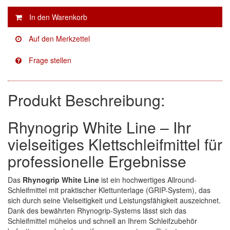
Facdos
(2)
Finixa
(5)
Indasa
(113)
KWASNY
(2)
Produkt Beschreibung:
Mirka
(8)
Rhynogrip White Line – Ihr
no-name
(1)
vielseitiges Klettschleifmittel für
Novol
(1)
professionelle Ergebnisse
Prevost
(3)
Das
Rhynogrip White Line
ist ein hochwertiges Allround-
Schleifmittel mit praktischer Klettunterlage (GRIP-System), das
Proma
(3)
sich durch seine Vielseitigkeit und Leistungsfähigkeit auszeichnet.
Dank des bewährten Rhynogrip-Systems lässt sich das
Sia
(21)
Schleifmittel mühelos und schnell an Ihrem Schleifzubehör