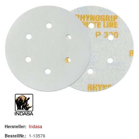
Schleif-Handpads
Zubehör/Hilfsmittel
Kleben & Beschichten
Abdecken
Spachteln
Lackieren
Polieren
Malerbedarf & Zubehör
Werkzeug & Maschinen
Hersteller:
Indasa
Reinigen
BestellNr.:
1-13576