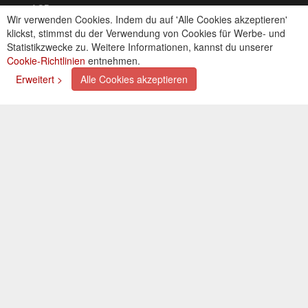
AGB
Wir verwenden Cookies. Indem du auf 'Alle Cookies akzeptieren'
Kontakt
klickst, stimmst du der Verwendung von Cookies für Werbe- und
Cookies einstellungen
Statistikzwecke zu. Weitere Informationen, kannst du unserer
Cookie-Richtlinien
entnehmen.
Zahlungsarten
Erweitert >
Alle Cookies akzeptieren
Kreditkarte (via PayPal)
Lastschrift (via PayPal)
Vorkasse
Bar bei Selbstabholung
Newsletter
Abonnieren Sie unseren kostenlosen Newsletter und
verpassen Sie nie mehr Neuigkeiten oder Aktionen!
Der Newsletter ist jederzeit über einen Link in der eMail
wieder abbestellbar.