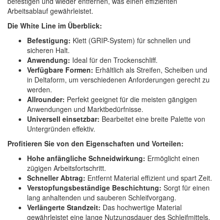
befestigen und wieder entfernen, was einen effizienten
Spectral
(3)
Arbeitsablauf gewährleistet.
Die White Line im Überblick:
StarChem
(5)
Befestigung:
Klett (GRIP-System) für schnellen und
Sundstrom
(1)
sicheren Halt.
Anwendung:
Ideal für den Trockenschliff.
Troton
(4)
Verfügbare Formen:
Erhältlich als Streifen, Scheiben und
in Deltaform, um verschiedenen Anforderungen gerecht zu
Wibeco
(2)
werden.
Allrounder:
Perfekt geeignet für die meisten gängigen
ZVG
(1)
Anwendungen und Marktbedürfnisse.
Universell einsetzbar:
Bearbeitet eine breite Palette von
Untergründen effektiv.
Profitieren Sie von den Eigenschaften und Vorteilen:
Hohe anfängliche Schneidwirkung:
Ermöglicht einen
zügigen Arbeitsfortschritt.
Schneller Abtrag:
Entfernt Material effizient und spart Zeit.
Verstopfungsbeständige Beschichtung:
Sorgt für einen
lang anhaltenden und sauberen Schleifvorgang.
Verlängerte Standzeit:
Das hochwertige Material
gewährleistet eine lange Nutzungsdauer des Schleifmittels.