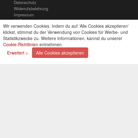
Datenschutz
Widerrufsbelehrung
Impressum
AGB
Wir verwenden Cookies. Indem du auf 'Alle Cookies akzeptieren'
Kontakt
klickst, stimmst du der Verwendung von Cookies für Werbe- und
Cookies einstellungen
Statistikzwecke zu. Weitere Informationen, kannst du unserer
Cookie-Richtlinien
entnehmen.
Zahlungsarten
Erweitert >
Alle Cookies akzeptieren
Kreditkarte (via PayPal)
Lastschrift (via PayPal)
Vorkasse
Bar bei Selbstabholung
Newsletter
Abonnieren Sie unseren kostenlosen Newsletter und
verpassen Sie nie mehr Neuigkeiten oder Aktionen!
Der Newsletter ist jederzeit über einen Link in der eMail
wieder abbestellbar.