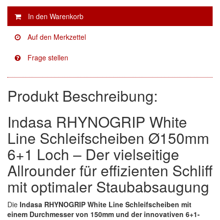
Facdos
(2)
Finixa
(5)
Indasa
(113)
KWASNY
(2)
Produkt Beschreibung:
Mirka
(8)
Indasa RHYNOGRIP White
no-name
(1)
Line Schleifscheiben Ø150mm
Novol
(1)
6+1 Loch – Der vielseitige
Prevost
(3)
Allrounder für effizienten Schliff
mit optimaler Staubabsaugung
Proma
(3)
Die
Indasa RHYNOGRIP White Line Schleifscheiben mit
Sia
(21)
einem Durchmesser von 150mm und der innovativen 6+1-