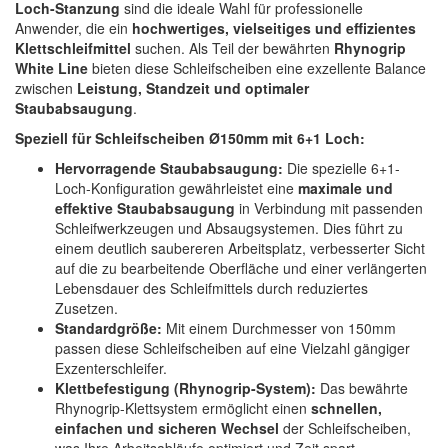
Loch-Stanzung
sind die ideale Wahl für professionelle
Spectral
(3)
Anwender, die ein
hochwertiges, vielseitiges und effizientes
Klettschleifmittel
suchen. Als Teil der bewährten
Rhynogrip
StarChem
(5)
White Line
bieten diese Schleifscheiben eine exzellente Balance
zwischen
Leistung, Standzeit und optimaler
Sundstrom
(1)
Staubabsaugung
.
Troton
(4)
Speziell für Schleifscheiben Ø150mm mit 6+1 Loch:
Hervorragende Staubabsaugung:
Die spezielle 6+1-
Wibeco
(2)
Loch-Konfiguration gewährleistet eine
maximale und
effektive Staubabsaugung
in Verbindung mit passenden
ZVG
(1)
Schleifwerkzeugen und Absaugsystemen. Dies führt zu
einem deutlich saubereren Arbeitsplatz, verbesserter Sicht
auf die zu bearbeitende Oberfläche und einer verlängerten
Lebensdauer des Schleifmittels durch reduziertes
Zusetzen.
Standardgröße:
Mit einem Durchmesser von 150mm
passen diese Schleifscheiben auf eine Vielzahl gängiger
Exzenterschleifer.
Klettbefestigung (Rhynogrip-System):
Das bewährte
Rhynogrip-Klettsystem ermöglicht einen
schnellen,
einfachen und sicheren Wechsel
der Schleifscheiben,
was Ihre Arbeitsabläufe optimiert und Zeit spart.