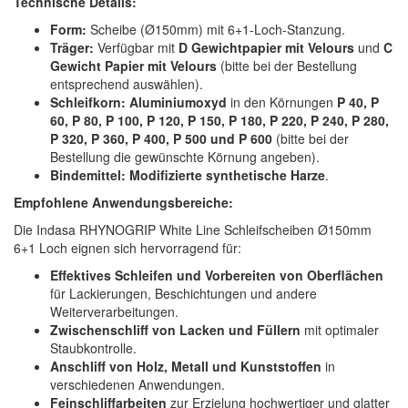
Technische Details:
Form:
Scheibe (Ø150mm) mit 6+1-Loch-Stanzung.
Träger:
Verfügbar mit
D Gewichtpapier mit Velours
und
C
Gewicht Papier mit Velours
(bitte bei der Bestellung
entsprechend auswählen).
Schleifkorn:
Aluminiumoxyd
in den Körnungen
P 40, P
60, P 80, P 100, P 120, P 150, P 180, P 220, P 240, P 280,
P 320, P 360, P 400, P 500 und P 600
(bitte bei der
Bestellung die gewünschte Körnung angeben).
Bindemittel:
Modifizierte synthetische Harze
.
Empfohlene Anwendungsbereiche:
Die Indasa RHYNOGRIP White Line Schleifscheiben Ø150mm
6+1 Loch eignen sich hervorragend für:
Effektives Schleifen und Vorbereiten von Oberflächen
für Lackierungen, Beschichtungen und andere
Weiterverarbeitungen.
Zwischenschliff von Lacken und Füllern
mit optimaler
Staubkontrolle.
Anschliff von Holz, Metall und Kunststoffen
in
verschiedenen Anwendungen.
Feinschliffarbeiten
zur Erzielung hochwertiger und glatter