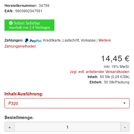
Arbeitsschutz
34759
Herstellernummer:
5603902347591
EAN:
Luftfilter
Sofort lieferbar
Mischfarben
innerhalb von 2-4 Werktagen
, Kreditkarte, Lastschrift, Vorkasse |
Weitere
Zahlungen:
Restposten
Zahlungsmethoden
Informationsmaterial
14,45 €
inkl. 19% MwSt.
MARKEN
zzgl. evtl. anfallender Versandkosten
50
Stk
(0,29 €/Stk)
Inhalt:
50 Stk/Packung
Einheit:
3M
(1)
Inhalt/Ausführung:
Colad
(2)
P320
COLOR-EXPERT
(9)
Bestellmenge:
E-D
(1)
+
-
EVERCOAT
(1)