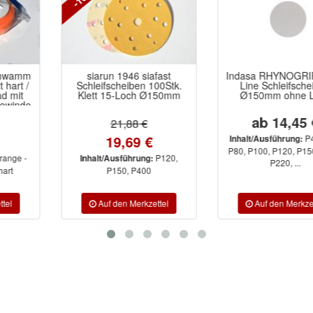
siarun 1946 siafast
Indasa RHYNOGRIP White
Schleifscheiben 100Stk.
Line Schleifscheiben
Klett 15-Loch Ø150mm
Ø150mm ohne Loch
ab 14,45 €
21,88 €
19,69 €
P40, P60,
Inhalt/Ausführung:
P80, P100, P120, P150, P180,
P120,
Inhalt/Ausführung:
P220, ...
P150, P400