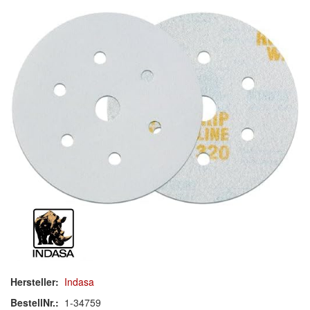
Schleif-Handpads
Zubehör/Hilfsmittel
Kleben & Beschichten
Abdecken
Spachteln
Lackieren
Polieren
Malerbedarf & Zubehör
Werkzeug & Maschinen
Hersteller:
Indasa
Reinigen
BestellNr.:
1-34759