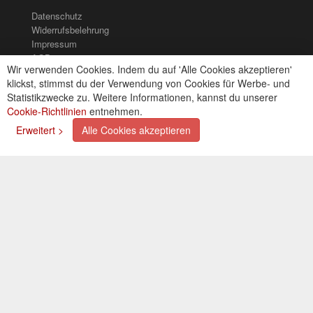
Datenschutz
Widerrufsbelehrung
Impressum
AGB
Wir verwenden Cookies. Indem du auf 'Alle Cookies akzeptieren'
Kontakt
klickst, stimmst du der Verwendung von Cookies für Werbe- und
Cookies einstellungen
Statistikzwecke zu. Weitere Informationen, kannst du unserer
Cookie-Richtlinien
entnehmen.
Zahlungsarten
Erweitert >
Alle Cookies akzeptieren
Kreditkarte (via PayPal)
Lastschrift (via PayPal)
Vorkasse
Bar bei Selbstabholung
Newsletter
Abonnieren Sie unseren kostenlosen Newsletter und
verpassen Sie nie mehr Neuigkeiten oder Aktionen!
Der Newsletter ist jederzeit über einen Link in der eMail
wieder abbestellbar.