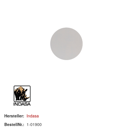
Schleif-Handpads
Zubehör/Hilfsmittel
Kleben & Beschichten
Abdecken
Spachteln
Lackieren
Polieren
Malerbedarf & Zubehör
Werkzeug & Maschinen
Hersteller:
Indasa
Reinigen
BestellNr.:
1-01900