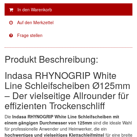
Facdos
(2)
Finixa
(5)
Indasa
(113)
KWASNY
(2)
Produkt Beschreibung:
Mirka
(8)
Indasa RHYNOGRIP White
no-name
(1)
Line Schleifscheiben Ø125mm
Novol
(1)
– Der vielseitige Allrounder für
effizienten Trockenschliff
Prevost
(3)
Proma
(3)
Die
Indasa RHYNOGRIP White Line Schleifscheiben mit
einem gängigen Durchmesser von 125mm
sind die ideale Wahl
Sia
(21)
für professionelle Anwender und Heimwerker, die ein
hochwertiges und vielseitiges Klettschleifmittel
für eine breite