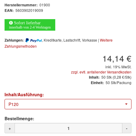
Arbeitsschutz
01900
Herstellernummer:
5603902019009
EAN:
Luftfilter
Sofort lieferbar
innerhalb von 2-4 Werktagen
Mischfarben
, Kreditkarte, Lastschrift, Vorkasse |
Weitere
Zahlungen:
Restposten
Zahlungsmethoden
14,14 €
Informationsmaterial
inkl. 19% MwSt.
MARKEN
zzgl. evtl. anfallender Versandkosten
50
Stk
(0,28 €/Stk)
Inhalt:
50 Stk/Packung
Einheit:
3M
(1)
Inhalt/Ausführung:
Colad
(2)
P120
COLOR-EXPERT
(9)
Bestellmenge:
E-D
(1)
+
-
EVERCOAT
(1)