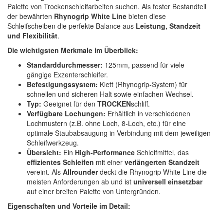
Spectral
(3)
Palette von Trockenschleifarbeiten suchen. Als fester Bestandteil
der bewährten
Rhynogrip White Line
bieten diese
Schleifscheiben die perfekte Balance aus
Leistung, Standzeit
StarChem
(5)
und Flexibilität
.
Sundstrom
(1)
Die wichtigsten Merkmale im Überblick:
Standarddurchmesser:
125mm, passend für viele
Troton
(4)
gängige Exzenterschleifer.
Befestigungssystem:
Klett (Rhynogrip-System) für
Wibeco
(2)
schnellen und sicheren Halt sowie einfachen Wechsel.
Typ:
Geeignet für den
TROCKEN
schliff.
ZVG
(1)
Verfügbare Lochungen:
Erhältlich in verschiedenen
Lochmustern (z.B. ohne Loch, 8-Loch, etc.) für eine
optimale Staubabsaugung in Verbindung mit dem jeweiligen
Schleifwerkzeug.
Übersicht:
Ein
High-Performance
Schleifmittel, das
effizientes Schleifen
mit einer
verlängerten Standzeit
vereint. Als
Allrounder
deckt die Rhynogrip White Line die
meisten Anforderungen ab und ist
universell einsetzbar
auf einer breiten Palette von Untergründen.
Eigenschaften und Vorteile im Detail: