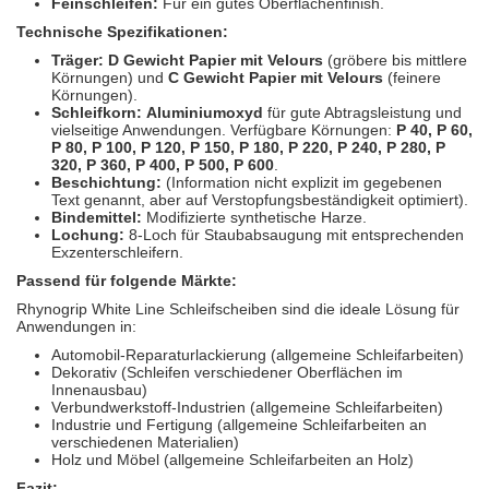
Feinschleifen:
Für ein gutes Oberflächenfinish.
Technische Spezifikationen:
Träger:
D Gewicht Papier mit Velours
(gröbere bis mittlere
Körnungen) und
C Gewicht Papier mit Velours
(feinere
Körnungen).
Schleifkorn:
Aluminiumoxyd
für gute Abtragsleistung und
vielseitige Anwendungen. Verfügbare Körnungen:
P 40, P 60,
P 80, P 100, P 120, P 150, P 180, P 220, P 240, P 280, P
320, P 360, P 400, P 500, P 600
.
Beschichtung:
(Information nicht explizit im gegebenen
Text genannt, aber auf Verstopfungsbeständigkeit optimiert).
Bindemittel:
Modifizierte synthetische Harze.
Lochung:
8-Loch für Staubabsaugung mit entsprechenden
Exzenterschleifern.
Passend für folgende Märkte:
Rhynogrip White Line Schleifscheiben sind die ideale Lösung für
Anwendungen in:
Automobil-Reparaturlackierung (allgemeine Schleifarbeiten)
Dekorativ (Schleifen verschiedener Oberflächen im
Innenausbau)
Verbundwerkstoff-Industrien (allgemeine Schleifarbeiten)
Industrie und Fertigung (allgemeine Schleifarbeiten an
verschiedenen Materialien)
Holz und Möbel (allgemeine Schleifarbeiten an Holz)
Fazit: