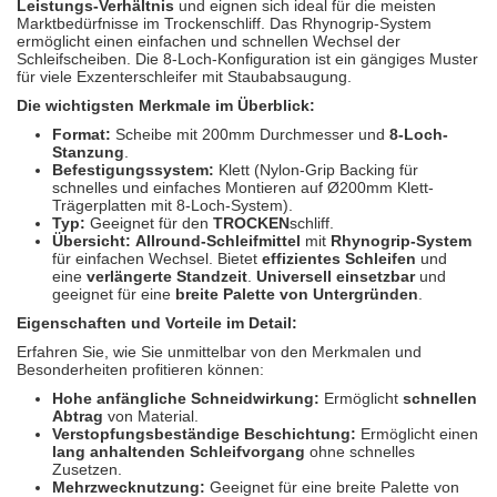
Leistungs-Verhältnis
und eignen sich ideal für die meisten
Spectral
(3)
Marktbedürfnisse im Trockenschliff. Das Rhynogrip-System
ermöglicht einen einfachen und schnellen Wechsel der
StarChem
(5)
Schleifscheiben. Die 8-Loch-Konfiguration ist ein gängiges Muster
für viele Exzenterschleifer mit Staubabsaugung.
Sundstrom
(1)
Die wichtigsten Merkmale im Überblick:
Format:
Scheibe mit 200mm Durchmesser und
8-Loch-
Troton
(4)
Stanzung
.
Befestigungssystem:
Klett (Nylon-Grip Backing für
schnelles und einfaches Montieren auf Ø200mm Klett-
Wibeco
(2)
Trägerplatten mit 8-Loch-System).
Typ:
Geeignet für den
TROCKEN
schliff.
Übersicht:
Allround-Schleifmittel
mit
Rhynogrip-System
ZVG
(1)
für einfachen Wechsel. Bietet
effizientes Schleifen
und
eine
verlängerte Standzeit
.
Universell einsetzbar
und
geeignet für eine
breite Palette von Untergründen
.
Eigenschaften und Vorteile im Detail:
Erfahren Sie, wie Sie unmittelbar von den Merkmalen und
Besonderheiten profitieren können:
Hohe anfängliche Schneidwirkung:
Ermöglicht
schnellen
Abtrag
von Material.
Verstopfungsbeständige Beschichtung:
Ermöglicht einen
lang anhaltenden Schleifvorgang
ohne schnelles
Zusetzen.
Mehrzwecknutzung:
Geeignet für eine breite Palette von