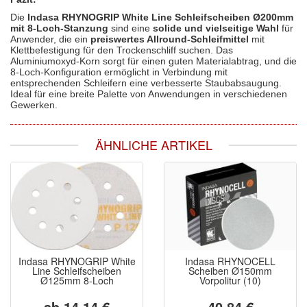
Die
Indasa RHYNOGRIP White Line Schleifscheiben Ø200mm
mit 8-Loch-Stanzung
sind eine
solide und vielseitige Wahl
für
Anwender, die ein
preiswertes Allround-Schleifmittel
mit
Klettbefestigung für den Trockenschliff suchen. Das
Aluminiumoxyd-Korn sorgt für einen guten Materialabtrag, und die
8-Loch-Konfiguration ermöglicht in Verbindung mit
entsprechenden Schleifern eine verbesserte Staubabsaugung.
Ideal für eine breite Palette von Anwendungen in verschiedenen
Gewerken.
ÄHNLICHE ARTIKEL
Indasa RHYNOGRIP White
Indasa RHYNOCELL
Line Schleifscheiben
Scheiben Ø150mm
Ø125mm 8-Loch
Vorpolitur (10)
ab 14,14 €
40,84 €