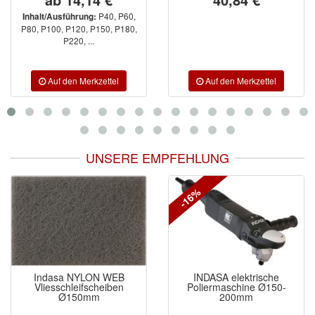
P40, P60,
Inhalt/Ausführung:
P80, P100, P120, P150, P180,
P220, ...
UNSERE EMPFEHLUNG
-16%
Indasa NYLON WEB
INDASA elektrische
Vliesschleifscheiben
Poliermaschine Ø150-
Ø150mm
200mm