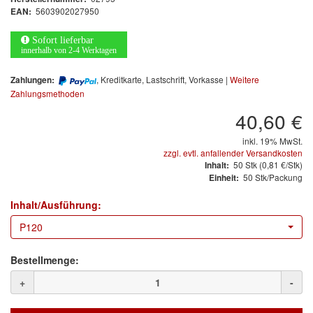
Arbeitsschutz
5603902027950
EAN:
Luftfilter
Sofort lieferbar
innerhalb von 2-4 Werktagen
Mischfarben
, Kreditkarte, Lastschrift, Vorkasse |
Weitere
Zahlungen:
Zahlungsmethoden
Restposten
40,60 €
Informationsmaterial
inkl. 19% MwSt.
zzgl. evtl. anfallender Versandkosten
MARKEN
50
Stk
(0,81 €/Stk)
Inhalt:
50 Stk/Packung
Einheit:
3M
(1)
Inhalt/Ausführung:
Colad
(2)
P120
COLOR-EXPERT
(9)
Bestellmenge:
E-D
(1)
+
-
EVERCOAT
(1)