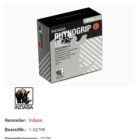
Schleif-Handpads
Zubehör/Hilfsmittel
Kleben & Beschichten
Abdecken
Spachteln
Lackieren
Polieren
Malerbedarf & Zubehör
Werkzeug & Maschinen
Hersteller:
Indasa
Reinigen
BestellNr.:
1-02795
02795
Herstellernummer: