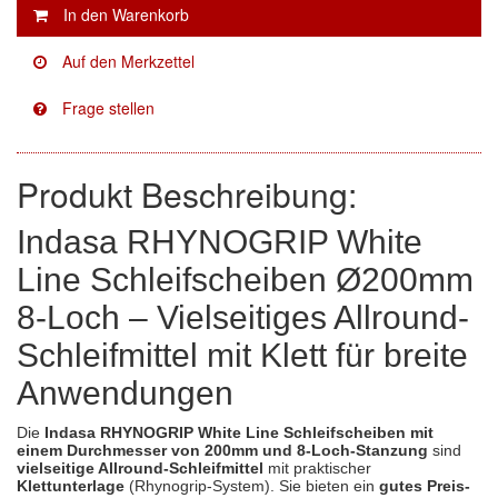
Facdos
(2)
Finixa
(5)
Indasa
(113)
Produkt Beschreibung:
KWASNY
(2)
Mirka
(8)
Indasa RHYNOGRIP White
Line Schleifscheiben Ø200mm
no-name
(1)
8-Loch – Vielseitiges Allround-
Novol
(1)
Schleifmittel mit Klett für breite
Prevost
(3)
Anwendungen
Proma
(3)
Die
Indasa RHYNOGRIP White Line Schleifscheiben mit
einem Durchmesser von 200mm und 8-Loch-Stanzung
sind
Sia
(21)
vielseitige Allround-Schleifmittel
mit praktischer
Klettunterlage
(Rhynogrip-System). Sie bieten ein
gutes Preis-