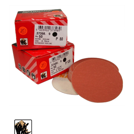
Schleif-Handpads
Zubehör/Hilfsmittel
Kleben & Beschichten
Abdecken
Spachteln
Lackieren
Polieren
Malerbedarf & Zubehör
Werkzeug & Maschinen
Reinigen