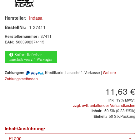
Arbeitsschutz
Luftfilter
Hersteller:
Indasa
BestellNr.:
1-37411
Mischfarben
37411
Herstellernummer:
5603902374115
EAN:
Restposten
Sofort lieferbar
Informationsmaterial
innerhalb von 2-4 Werktagen
MARKEN
, Kreditkarte, Lastschrift, Vorkasse |
Weitere
Zahlungen:
Zahlungsmethoden
3M
(1)
11,63 €
Colad
(2)
inkl. 19% MwSt.
zzgl. evtl. anfallender Versandkosten
50
Stk
(0,23 €/Stk)
Inhalt:
COLOR-EXPERT
(9)
50 Stk/Packung
Einheit:
E-D
(1)
Inhalt/Ausführung:
P1200
EVERCOAT
(1)