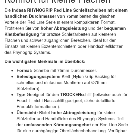
Spectral
(3)
Die
Indasa RHYNOGRIP Red Line Schleifscheiben mit einem
handlichen Durchmesser von 75mm
bieten die gleichen
StarChem
(5)
Vorteile der Red Line Serie in einem kompakteren Format.
Profitieren Sie von
hoher Abtragsleistung
und der
bequemen
Sundstrom
(1)
Klettbefestigung
für präzise Schleifarbeiten auf kleineren
Flächen und schwer zugänglichen Bereichen. Ideal für den
Troton
(4)
Einsatz mit kleinen Exzenterschleifern oder Handschleifklötzen
des Rhynogrip-Systems.
Wibeco
(2)
Die wichtigsten Merkmale im Überblick:
ZVG
(1)
Format:
Scheibe mit 75mm Durchmesser.
Befestigungssystem:
Klett (Nylon-Grip Backing für
schnelles und einfaches Montieren auf Ø75mm
Stütztellern).
Typ:
Geeignet für den
TROCKEN
schliff (teilweise auch für
Feucht-, nicht Nassschliff geeignet, siehe detaillierte
Produktinformationen).
Übersicht:
Bietet
hohe Abtragsleistung
für kleine
Stützteller und Handblöcke des Rhynogrip-Systems. Teil
der
umfassenden Körnungsangebot
der Red Line Serie
für eine durchgängige Oberflächenbehandlung. Verfügbar