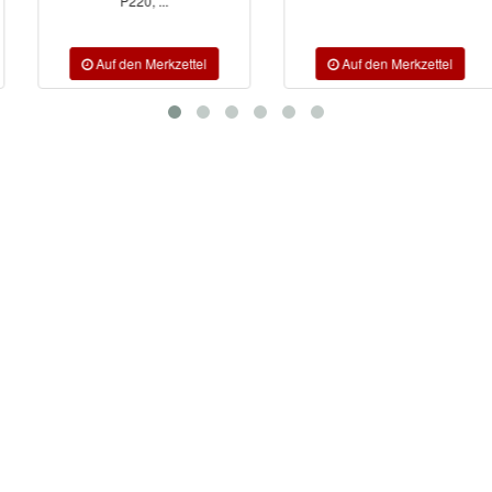
P220, ...