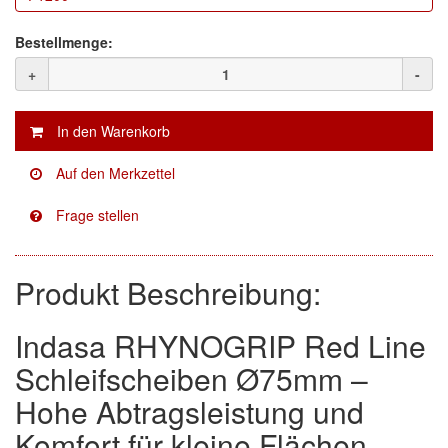
Facdos
(2)
Bestellmenge:
+
-
Finixa
(5)
Indasa
(113)
KWASNY
(2)
Mirka
(8)
no-name
(1)
Produkt Beschreibung:
Novol
(1)
Prevost
(3)
Indasa RHYNOGRIP Red Line
Schleifscheiben Ø75mm –
Proma
(3)
Hohe Abtragsleistung und
Sia
(21)
Komfort für kleine Flächen