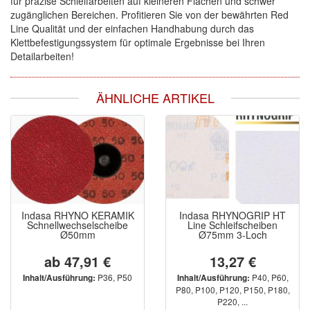
für präzise Schleifarbeiten auf kleineren Flächen und schwer
zugänglichen Bereichen. Profitieren Sie von der bewährten Red
Line Qualität und der einfachen Handhabung durch das
Klettbefestigungssystem für optimale Ergebnisse bei Ihren
Detailarbeiten!
ÄHNLICHE ARTIKEL
Indasa RHYNO KERAMIK
Indasa RHYNOGRIP HT
Schnellwechselscheibe
Line Schleifscheiben
Ø50mm
Ø75mm 3-Loch
ab 47,91 €
13,27 €
P36, P50
P40, P60,
Inhalt/Ausführung:
Inhalt/Ausführung:
P80, P100, P120, P150, P180,
P220, ...