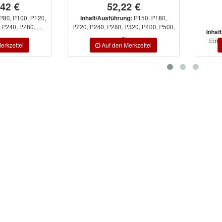
22 €
17,59 €
14,95 €
P150, P180,
ng:
Inhal
 P320, P400, P500,
P120
Stego I 25mm
Inhalt/Ausführung:
..
Einschubtiefe, Stego II 18mm ...