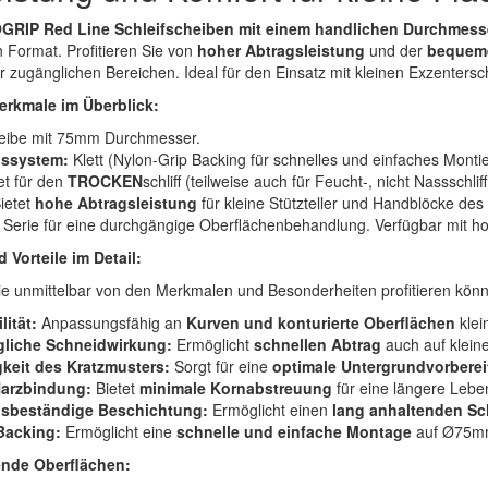
GRIP Red Line Schleifscheiben mit einem handlichen Durchmes
Format. Profitieren Sie von
hoher Abtragsleistung
und der
bequeme
 zugänglichen Bereichen. Ideal für den Einsatz mit kleinen Exzentersc
erkmale im Überblick:
ibe mit 75mm Durchmesser.
gssystem:
Klett (Nylon-Grip Backing für schnelles und einfaches Monti
t für den
TROCKEN
schliff (teilweise auch für Feucht-, nicht Nassschli
ietet
hohe Abtragsleistung
für kleine Stützteller und Handblöcke de
 Serie für eine durchgängige Oberflächenbehandlung. Verfügbar mit h
 Vorteile im Detail:
Sie unmittelbar von den Merkmalen und Besonderheiten profitieren kön
lität:
Anpassungsfähig an
Kurven und konturierte Oberflächen
klei
liche Schneidwirkung:
Ermöglicht
schnellen Abtrag
auch auf klein
keit des Kratzmusters:
Sorgt für eine
optimale Untergrundvorbere
Harzbindung:
Bietet
minimale Kornabstreuung
für eine längere Lebe
gsbeständige Beschichtung:
Ermöglicht einen
lang anhaltenden Sc
Backing:
Ermöglicht eine
schnelle und einfache Montage
auf Ø75mm 
ende Oberflächen: