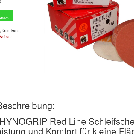
6
ktagen
, Kreditkarte,
Weitere
Beschreibung:
RHYNOGRIP Red Line Schleifsch
istung und Komfort für kleine Fl