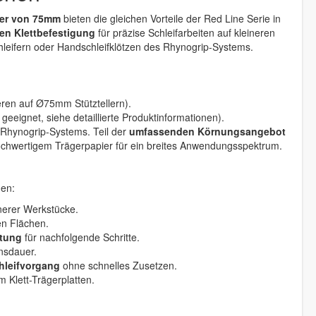
ser von 75mm
bieten die gleichen Vorteile der Red Line Serie in
n Klettbefestigung
für präzise Schleifarbeiten auf kleineren
hleifern oder Handschleifklötzen des Rhynogrip-Systems.
eren auf Ø75mm Stütztellern).
ff geeignet, siehe detaillierte Produktinformationen).
s Rhynogrip-Systems. Teil der
umfassenden Körnungsangebot
ochwertigem Trägerpapier für ein breites Anwendungsspektrum.
nen:
nerer Werkstücke.
en Flächen.
itung
für nachfolgende Schritte.
nsdauer.
hleifvorgang
ohne schnelles Zusetzen.
Klett-Trägerplatten.