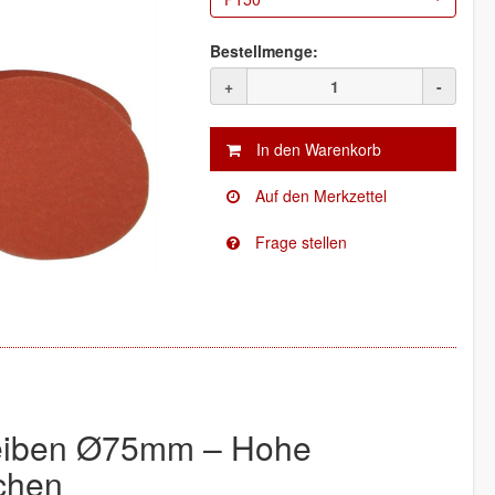
Bestellmenge:
+
-
eiben Ø75mm – Hohe
ächen