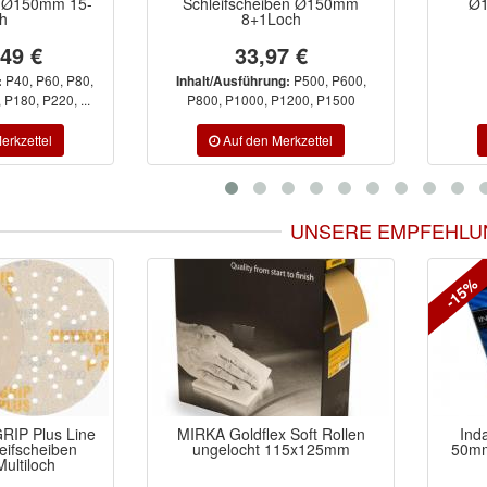
n Ø150mm 15-
Schleifscheiben Ø150mm
Ø1
h
8+1Loch
,49 €
33,97 €
P40, P60, P80,
P500, P600,
:
Inhalt/Ausführung:
P180, P220, ...
P800, P1000, P1200, P1500
UNSERE EMPFEHLU
-15%
x Soft Rollen
Indasa Original Stegoband
Ind
 115x125mm
50mm x 10m Lifting Tape mit
Sch
Kunststoffkante