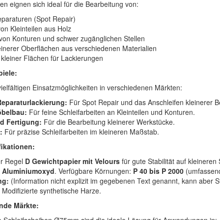
en eignen sich ideal für die Bearbeitung von:
eparaturen (Spot Repair)
on Kleinteilen aus Holz
von Konturen und schwer zugänglichen Stellen
leinerer Oberflächen aus verschiedenen Materialien
 kleiner Flächen für Lackierungen
iele:
ielfältigen Einsatzmöglichkeiten in verschiedenen Märkten:
eparaturlackierung:
Für Spot Repair und das Anschleifen kleinerer B
öbelbau:
Für feine Schleifarbeiten an Kleinteilen und Konturen.
nd Fertigung:
Für die Bearbeitung kleinerer Werkstücke.
:
Für präzise Schleifarbeiten im kleineren Maßstab.
ikationen:
er Regel
D Gewichtpapier mit Velours
für gute Stabilität auf kleiner
Aluminiumoxyd
. Verfügbare Körnungen:
P 40 bis P 2000
(umfassend
ng:
(Information nicht explizit im gegebenen Text genannt, kann aber 
Modifizierte synthetische Harze.
nde Märkte: