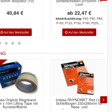
50mm Vorpolitur (10)
Schleifscheiben Ø150mm 15-
Loch
40,84 €
ab 22,47 €
P40, P60, P80,
Inhalt/Ausführung:
P100, P120, P150, P180, P220, ...
NG
-40%
asa RHYNOWET Red Line
Umrüstset siaklett für Streifen
leifbogen 230x280mm für
oh.Loch 70x500mm
Nass- und
Trockenschleifarbeiten