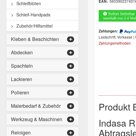
560390237401
EAN:
Schleifblüten
Sofort lieferbar
Schleif-Handpads
innerhalb von 2-4 Wer
Zubehör/Hilfsmittel
Zahlungen:
Lastschrift, Vorkasse |
Kleben & Beschichten
Zahlungsmethoden
Abdecken
Spachteln
Lackieren
Polieren
Produkt 
Malerbedarf & Zubehör
Werkzeug & Maschinen
Indasa 
Abtragsle
Reinigen