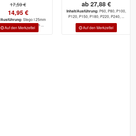
ab 27,88 €
8,53 €
5,12 €
P60, P80, P100,
t/Ausführung:
, P150, P180, P220, P240, ...