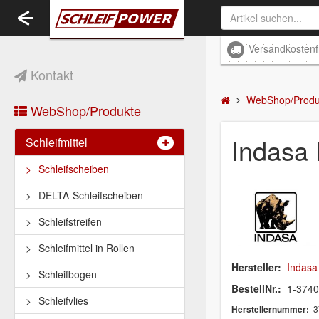
Toggle
navigation
Versandkostenf
Kontakt
WebShop/Produ
WebShop/Produkte
Indasa
Schleifmittel
Schleifscheiben
DELTA-Schleifscheiben
Schleifstreifen
Schleifmittel in Rollen
Hersteller:
Indasa
Schleifbogen
BestellNr.:
1-374
Schleifvlies
3
Herstellernummer: