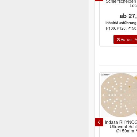
Schleifscheibe
Loc
ab 27
Inhalt/Ausführung
P100, P120, P150, 
Indasa RHYNOGRIP Plus Line
MIRKA Goldfle
Ultravent Schleifscheiben
ungelocht
Ø150mm Multiloch