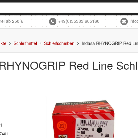
rei ab 250 €
+49(0)35383 605160
inf
kte
Schleifmittel
Schleifscheiben
Indasa RHYNOGRIP Red Lin
 RHYNOGRIP Red Line Schl
01
7401