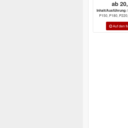
ab 20,42 €
52,
P80, P100, P120,
Inhalt/Ausführung:
Inhalt/Ausführu
P150, P180, P220, P240, P280, ...
P220, P240, P280,
.