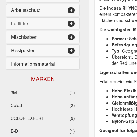
Die
Indasa RHYNO
Arbeitsschutz
einem kompakteren 
Flächen und schwer
Luftfilter
Die wichtigsten M
Mischfarben
Format:
Sche
Befestigun
Restposten
Typ:
Geeigne
Übersicht:
B
der Red Line
Informationsmaterial
Eigenschaften und
MARKEN
Erfahren Sie, wie 
Hohe Flexibi
3M
(1)
Hohe anfäng
Gleichmäßig
Colad
(2)
Hochfeste 
Verstopfun
COLOR-EXPERT
(9)
Nylon-Grip 
Geeignet für folg
E-D
(1)