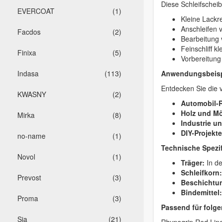
Diese Schleifscheib
EVERCOAT
(1)
Kleine Lackr
Anschleifen v
Facdos
(2)
Bearbeitung 
Feinschliff k
Finixa
(5)
Vorbereitung
Indasa
(113)
Anwendungsbeisp
Entdecken Sie die v
KWASNY
(2)
Automobil-R
Holz und M
Mirka
(8)
Industrie u
DIY-Projekte
no-name
(1)
Technische Spezif
Novol
(1)
Träger:
In d
Schleifkorn:
Prevost
(3)
Beschichtu
Bindemittel:
Proma
(3)
Passend für folge
Sia
(21)