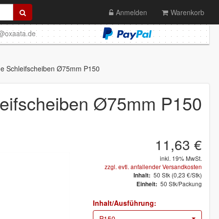
Anmelden
Warenkorb
o@oxaata.de
e Schleifscheiben Ø75mm P150
eifscheiben Ø75mm P150
11,63 €
inkl. 19% MwSt.
zzgl. evtl. anfallender Versandkosten
50
Stk
(0,23 €/Stk)
Inhalt:
50 Stk/Packung
Einheit:
Inhalt/Ausführung:
P150