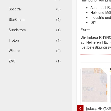
Rhynogrip Red Line
Automobil-Re
Spectral
(3)
Holz und Möb
Industrie und
StarChem
(5)
DIY
Sundstrom
(1)
Fazit:
Die
Indasa RHYNO
Troton
(4)
auf kleineren Fläc
Klettbefestigungssy
Wibeco
(2)
ZVG
(1)
Indasa RHYNOG