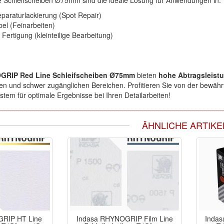
 Schleifscheiben Ø75mm sind die ideale Lösung für Anwendungen in:
paraturlackierung (Spot Repair)
el (Feinarbeiten)
 Fertigung (kleinteilige Bearbeitung)
GRIP Red Line Schleifscheiben Ø75mm
bieten
hohe Abtragsleist
hen und schwer zugänglichen Bereichen. Profitieren Sie von der bewäh
stem für optimale Ergebnisse bei Ihren Detailarbeiten!
ÄHNLICHE ARTIKE
RIP HT Line
Indasa RHYNOGRIP Film Line
Inda