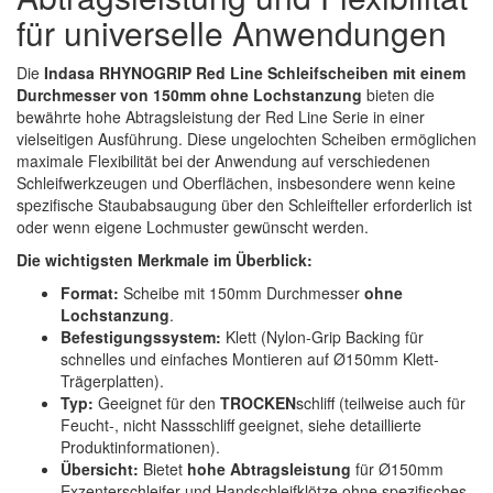
Spectral
(3)
für universelle Anwendungen
StarChem
(5)
Die
Indasa RHYNOGRIP Red Line Schleifscheiben mit einem
Durchmesser von 150mm ohne Lochstanzung
bieten die
Sundstrom
(1)
bewährte hohe Abtragsleistung der Red Line Serie in einer
vielseitigen Ausführung. Diese ungelochten Scheiben ermöglichen
Troton
(4)
maximale Flexibilität bei der Anwendung auf verschiedenen
Schleifwerkzeugen und Oberflächen, insbesondere wenn keine
Wibeco
(2)
spezifische Staubabsaugung über den Schleifteller erforderlich ist
oder wenn eigene Lochmuster gewünscht werden.
ZVG
(1)
Die wichtigsten Merkmale im Überblick:
Format:
Scheibe mit 150mm Durchmesser
ohne
Lochstanzung
.
Befestigungssystem:
Klett (Nylon-Grip Backing für
schnelles und einfaches Montieren auf Ø150mm Klett-
Trägerplatten).
Typ:
Geeignet für den
TROCKEN
schliff (teilweise auch für
Feucht-, nicht Nassschliff geeignet, siehe detaillierte
Produktinformationen).
Übersicht:
Bietet
hohe Abtragsleistung
für Ø150mm
Exzenterschleifer und Handschleifklötze ohne spezifisches