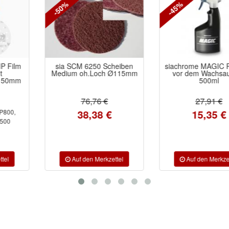
-50%
-45%
sia SCM 6250 Scheiben
siachrome MAGIC Reiniger
Medium oh.Loch Ø115mm
vor dem Wachsauftrag
500ml
76,76 €
27,91 €
38,38 €
15,35 €