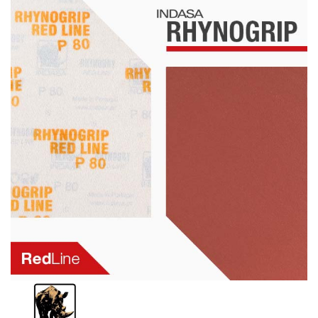
Schleif-Handpads
Zubehör/Hilfsmittel
Kleben & Beschichten
Abdecken
Spachteln
Lackieren
Polieren
Malerbedarf & Zubehör
Werkzeug & Maschinen
Reinigen