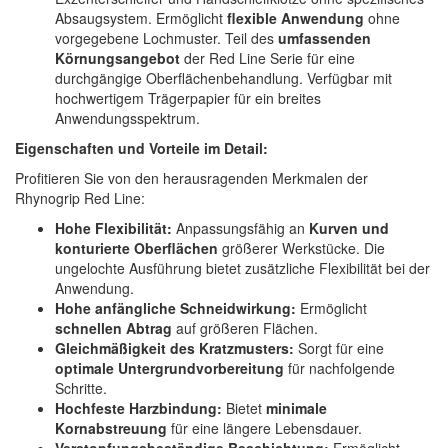
Absaugsystem. Ermöglicht
flexible Anwendung
ohne
vorgegebene Lochmuster. Teil des
umfassenden
Körnungsangebot
der Red Line Serie für eine
durchgängige Oberflächenbehandlung. Verfügbar mit
hochwertigem Trägerpapier für ein breites
Anwendungsspektrum.
Eigenschaften und Vorteile im Detail:
Profitieren Sie von den herausragenden Merkmalen der
Rhynogrip Red Line:
Hohe Flexibilität:
Anpassungsfähig an
Kurven und
konturierte Oberflächen
größerer Werkstücke. Die
ungelochte Ausführung bietet zusätzliche Flexibilität bei der
Anwendung.
Hohe anfängliche Schneidwirkung:
Ermöglicht
schnellen Abtrag
auf größeren Flächen.
Gleichmäßigkeit des Kratzmusters:
Sorgt für eine
optimale Untergrundvorbereitung
für nachfolgende
Schritte.
Hochfeste Harzbindung:
Bietet
minimale
Kornabstreuung
für eine längere Lebensdauer.
Verstopfungsbeständige Beschichtung:
Ermöglicht