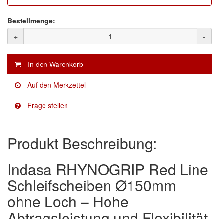
Facdos
(2)
Bestellmenge:
+
-
Finixa
(5)
Indasa
(113)
KWASNY
(2)
Mirka
(8)
no-name
(1)
Produkt Beschreibung:
Novol
(1)
Prevost
(3)
Indasa RHYNOGRIP Red Line
Schleifscheiben Ø150mm
Proma
(3)
ohne Loch – Hohe
Sia
(21)
Abtragsleistung und Flexibilität