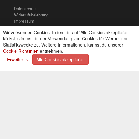
Datenschutz
Widerrufsbelehrung
Impressum
AGB
Wir verwenden Cookies. Indem du auf 'Alle Cookies akzeptieren'
Kontakt
klickst, stimmst du der Verwendung von Cookies für Werbe- und
Cookies einstellungen
Statistikzwecke zu. Weitere Informationen, kannst du unserer
Cookie-Richtlinien
entnehmen.
Zahlungsarten
Erweitert >
Alle Cookies akzeptieren
Kreditkarte (via PayPal)
Lastschrift (via PayPal)
Vorkasse
Bar bei Selbstabholung
Newsletter
Abonnieren Sie unseren kostenlosen Newsletter und
verpassen Sie nie mehr Neuigkeiten oder Aktionen!
Der Newsletter ist jederzeit über einen Link in der eMail
wieder abbestellbar.