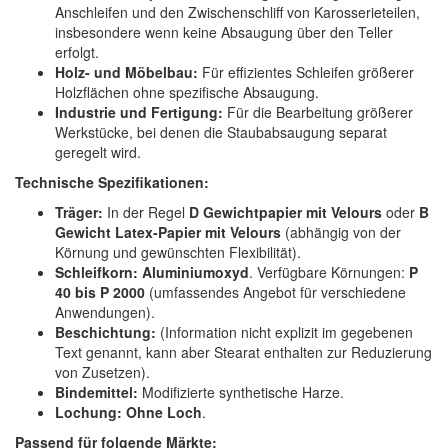
Anschleifen und den Zwischenschliff von Karosserieteilen,
insbesondere wenn keine Absaugung über den Teller
erfolgt.
Holz- und Möbelbau:
Für effizientes Schleifen größerer
Holzflächen ohne spezifische Absaugung.
Industrie und Fertigung:
Für die Bearbeitung größerer
Werkstücke, bei denen die Staubabsaugung separat
geregelt wird.
Technische Spezifikationen:
Träger:
In der Regel
D Gewichtpapier mit Velours
oder
B
Gewicht Latex-Papier mit Velours
(abhängig von der
Körnung und gewünschten Flexibilität).
Schleifkorn:
Aluminiumoxyd
. Verfügbare Körnungen:
P
40 bis P 2000
(umfassendes Angebot für verschiedene
Anwendungen).
Beschichtung:
(Information nicht explizit im gegebenen
Text genannt, kann aber Stearat enthalten zur Reduzierung
von Zusetzen).
Bindemittel:
Modifizierte synthetische Harze.
Lochung:
Ohne Loch
.
Passend für folgende Märkte: