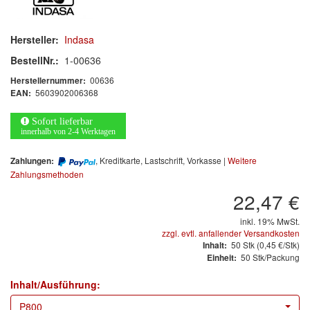
Arbeitsschutz
Luftfilter
Hersteller:
Indasa
BestellNr.:
1-00636
Mischfarben
00636
Herstellernummer:
5603902006368
EAN:
Restposten
Sofort lieferbar
Informationsmaterial
innerhalb von 2-4 Werktagen
MARKEN
, Kreditkarte, Lastschrift, Vorkasse |
Weitere
Zahlungen:
Zahlungsmethoden
3M
(1)
22,47 €
Colad
(2)
inkl. 19% MwSt.
zzgl. evtl. anfallender Versandkosten
50
Stk
(0,45 €/Stk)
Inhalt:
COLOR-EXPERT
(9)
50 Stk/Packung
Einheit:
E-D
(1)
Inhalt/Ausführung:
P800
EVERCOAT
(1)