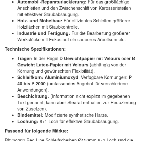
Automobil-Reparaturlackierung:
Für das großflächige
Anschleifen und den Zwischenschliff von Karosserieteilen
mit effektiver Staubabsaugung.
Holz- und Möbelbau:
Für effizientes Schleifen größerer
Holzflächen mit Staubkontrolle.
Industrie und Fertigung:
Für die Bearbeitung größerer
Werkstücke mit Fokus auf ein sauberes Arbeitsumfeld.
Technische Spezifikationen:
Träger:
In der Regel
D Gewichtpapier mit Velours
oder
B
Gewicht Latex-Papier mit Velours
(abhängig von der
Körnung und gewünschten Flexibilität).
Schleifkorn:
Aluminiumoxyd
. Verfügbare Körnungen:
P
40 bis P 2000
(umfassendes Angebot für verschiedene
Anwendungen).
Beschichtung:
(Information nicht explizit im gegebenen
Text genannt, kann aber Stearat enthalten zur Reduzierung
von Zusetzen).
Bindemittel:
Modifizierte synthetische Harze.
Lochung:
8+1 Loch für effektive Staubabsaugung.
Passend für folgende Märkte:
Rhynogrip Red Line Schleifscheiben Ø150mm 8+1 Loch sind die