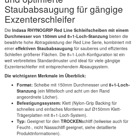
Spectral
(3)
Staubabsaugung für gängige
Exzenterschleifer
StarChem
(5)
Sundstrom
(1)
Die
Indasa RHYNOGRIP Red Line Schleifscheiben mit einem
Durchmesser von 150mm und 8+1-Loch-Stanzung
bieten die
Troton
(4)
bewährte hohe Abtragsleistung der Red Line Serie, kombiniert mit
einer
effektiven Staubabsaugung
für sauberes und effizientes
Schleifen größerer Flächen. Die 8+1-Loch-Konfiguration ist ein
Wibeco
(2)
weit verbreitetes Standardmuster und ideal für viele gängige
Exzenterschleifer mit entsprechendem Absaugsystem.
ZVG
(1)
Die wichtigsten Merkmale im Überblick:
Format:
Scheibe mit 150mm Durchmesser und
8+1-Loch-
Stanzung
(ein Mittelloch und acht um den Rand
angeordnete Löcher).
Befestigungssystem:
Klett (Nylon-Grip Backing für
schnelles und einfaches Montieren auf Ø150mm Klett-
Trägerplatten mit 8+1-Loch-System).
Typ:
Geeignet für den
TROCKEN
schliff (teilweise auch für
Feucht-, nicht Nassschliff geeignet, siehe detaillierte
Produktinformationen).