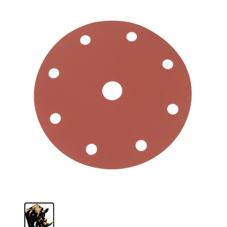
Schleif-Handpads
Zubehör/Hilfsmittel
Kleben & Beschichten
Abdecken
Spachteln
Lackieren
Polieren
Malerbedarf & Zubehör
Werkzeug & Maschinen
Reinigen