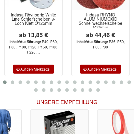
Indasa Rhynogrip White
Indasa RHYNO
Line Schleifscheiben 9-
ALUMINIUMOXID
Loch Klett Ø125mm
Schnellwechselscheibe
Ø75mm
ab 13,85 €
ab 44,46 €
P40, P60,
P36, P50,
Inhalt/Ausführung:
Inhalt/Ausführung:
P80, P100, P120, P150, P180,
P60, P80
P220, ...
UNSERE EMPFEHLUNG