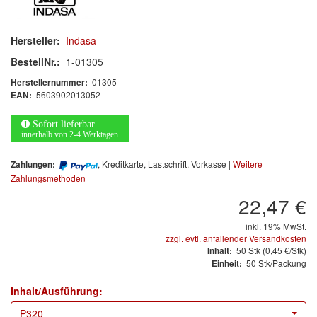
Arbeitsschutz
Luftfilter
Hersteller:
Indasa
BestellNr.:
1-01305
Mischfarben
01305
Herstellernummer:
5603902013052
EAN:
Restposten
Sofort lieferbar
Informationsmaterial
innerhalb von 2-4 Werktagen
MARKEN
, Kreditkarte, Lastschrift, Vorkasse |
Weitere
Zahlungen:
Zahlungsmethoden
3M
(1)
22,47 €
Colad
(2)
inkl. 19% MwSt.
zzgl. evtl. anfallender Versandkosten
50
Stk
(0,45 €/Stk)
Inhalt:
COLOR-EXPERT
(9)
50 Stk/Packung
Einheit:
E-D
(1)
Inhalt/Ausführung:
P320
EVERCOAT
(1)