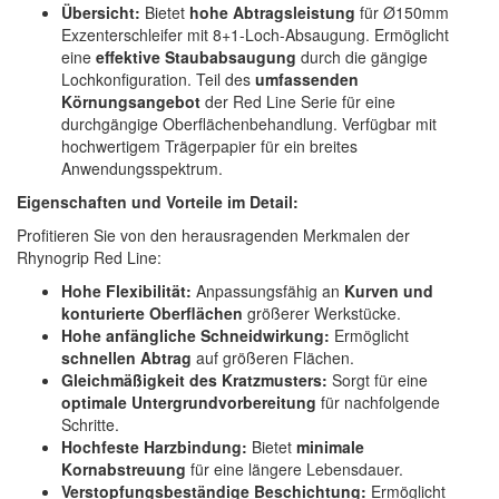
Übersicht:
Bietet
hohe Abtragsleistung
für Ø150mm
Exzenterschleifer mit 8+1-Loch-Absaugung. Ermöglicht
eine
effektive Staubabsaugung
durch die gängige
Lochkonfiguration. Teil des
umfassenden
Körnungsangebot
der Red Line Serie für eine
durchgängige Oberflächenbehandlung. Verfügbar mit
hochwertigem Trägerpapier für ein breites
Anwendungsspektrum.
Eigenschaften und Vorteile im Detail:
Profitieren Sie von den herausragenden Merkmalen der
Rhynogrip Red Line:
Hohe Flexibilität:
Anpassungsfähig an
Kurven und
konturierte Oberflächen
größerer Werkstücke.
Hohe anfängliche Schneidwirkung:
Ermöglicht
schnellen Abtrag
auf größeren Flächen.
Gleichmäßigkeit des Kratzmusters:
Sorgt für eine
optimale Untergrundvorbereitung
für nachfolgende
Schritte.
Hochfeste Harzbindung:
Bietet
minimale
Kornabstreuung
für eine längere Lebensdauer.
Verstopfungsbeständige Beschichtung:
Ermöglicht