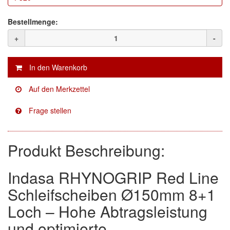
Facdos
(2)
Bestellmenge:
+
-
Finixa
(5)
Indasa
(113)
KWASNY
(2)
Mirka
(8)
no-name
(1)
Produkt Beschreibung:
Novol
(1)
Prevost
(3)
Indasa RHYNOGRIP Red Line
Schleifscheiben Ø150mm 8+1
Proma
(3)
Loch – Hohe Abtragsleistung
Sia
(21)
und optimierte