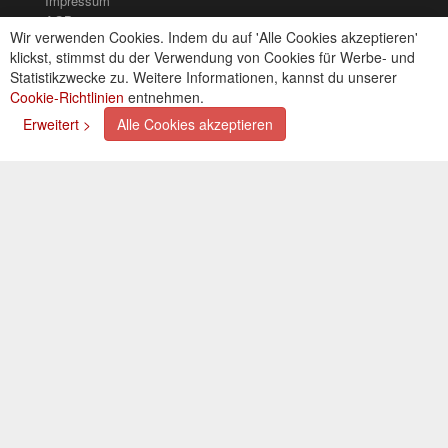
Impressum
AGB
Wir verwenden Cookies. Indem du auf 'Alle Cookies akzeptieren'
Kontakt
klickst, stimmst du der Verwendung von Cookies für Werbe- und
Cookies einstellungen
Statistikzwecke zu. Weitere Informationen, kannst du unserer
Cookie-Richtlinien
entnehmen.
Zahlungsarten
Erweitert >
Alle Cookies akzeptieren
Kreditkarte (via PayPal)
Lastschrift (via PayPal)
Vorkasse
Bar bei Selbstabholung
Newsletter
Abonnieren Sie unseren kostenlosen Newsletter und
verpassen Sie nie mehr Neuigkeiten oder Aktionen!
Der Newsletter ist jederzeit über einen Link in der eMail
wieder abbestellbar.