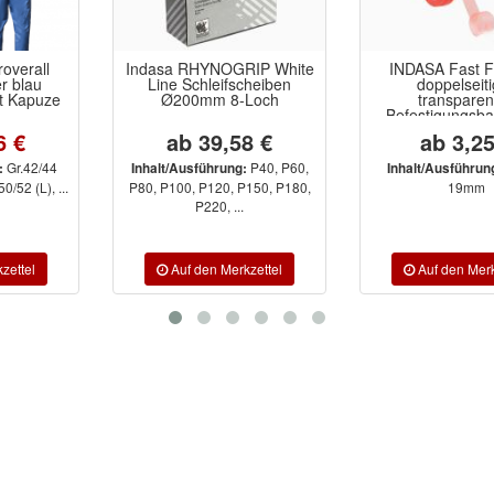
Indasa RHYNOGRIP White
INDASA Fast Fix Tape
Line Schleifscheiben
doppelseitiges
Ø200mm 8-Loch
transparentes
Befestigungsband 10m
ab 39,58 €
ab 3,25 €
P40, P60,
12mm,
Inhalt/Ausführung:
Inhalt/Ausführung:
P80, P100, P120, P150, P180,
19mm
P220, ...