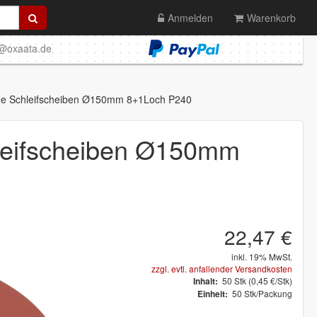
Anmelden
Warenkorb
o@oxaata.de
e Schleifscheiben Ø150mm 8+1Loch P240
eifscheiben Ø150mm
22,47 €
inkl. 19% MwSt.
zzgl. evtl. anfallender Versandkosten
50
Stk
(0,45 €/Stk)
Inhalt:
50 Stk/Packung
Einheit: