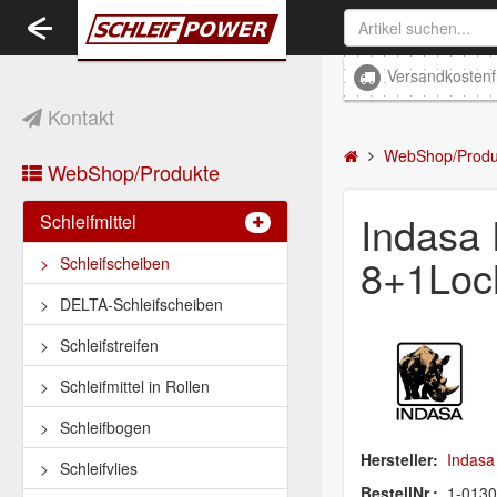
Toggle
navigation
Versandkostenf
Kontakt
WebShop/Produ
WebShop/Produkte
Indasa
Schleifmittel
8+1Loc
Schleifscheiben
DELTA-Schleifscheiben
Schleifstreifen
Schleifmittel in Rollen
Schleifbogen
Hersteller:
Indasa
Schleifvlies
BestellNr.:
1-013