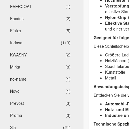
Hochfeste 
Verstopfun
EVERCOAT
(1)
effektive St
Nylon-Grip 
Facdos
(2)
Effektive S
und einer ver
Finixa
(5)
Geeignet für folg
Indasa
(113)
Diese Schleifscheib
KWASNY
(2)
Größere Lack
Holzflächen 
Spachtelarbe
Mirka
(8)
Kunststoffe
Metall
no-name
(1)
Anwendungsbeisp
Novol
(1)
Entdecken Sie die v
Prevost
(3)
Automobil-R
Holz- und M
Proma
(3)
Industrie u
Technische Spezif
Sia
(21)