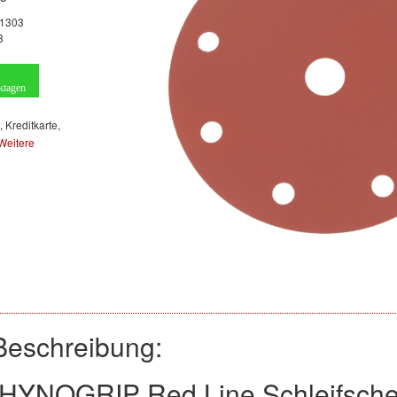
1303
8
ktagen
, Kreditkarte,
Weitere
Beschreibung:
RHYNOGRIP Red Line Schleifsch