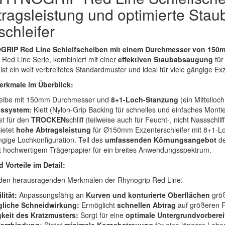
ragsleistung und optimierte Sta
chleifer
GRIP Red Line Schleifscheiben mit einem Durchmesser von 150
 Red Line Serie, kombiniert mit einer
effektiven Staubabsaugung
für
 ist ein weit verbreitetes Standardmuster und ideal für viele gängige 
erkmale im Überblick:
eibe mit 150mm Durchmesser und
8+1-Loch-Stanzung
(ein Mittello
gssystem:
Klett (Nylon-Grip Backing für schnelles und einfaches Mont
t für den
TROCKEN
schliff (teilweise auch für Feucht-, nicht Nassschli
ietet
hohe Abtragsleistung
für Ø150mm Exzenterschleifer mit 8+1-L
ngige Lochkonfiguration. Teil des
umfassenden Körnungsangebot
de
t hochwertigem Trägerpapier für ein breites Anwendungsspektrum.
 Vorteile im Detail:
n den herausragenden Merkmalen der Rhynogrip Red Line:
lität:
Anpassungsfähig an
Kurven und konturierte Oberflächen
größ
liche Schneidwirkung:
Ermöglicht
schnellen Abtrag
auf größeren F
keit des Kratzmusters:
Sorgt für eine
optimale Untergrundvorbere