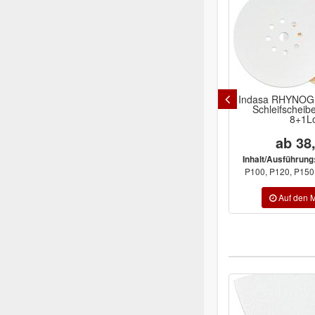
Indasa RHYNOGR
Schleifschei
8+1L
ab 38
Inhalt/Ausführung
P100, P120, P150, 