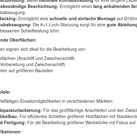
Harzbindung:
Bietet
minimale Kornabstreuung
für eine längere Lebe
gsbeständige Beschichtung:
Ermöglicht einen
lang anhaltenden Sc
aubabsaugung.
Backing:
Ermöglicht eine
schnelle und einfache Montage
auf Ø150mm
taubabsaugung:
Die 8+1-Loch-Stanzung sorgt für eine
gute Ableitun
besserten Schleifleistung führt.
ende Oberflächen:
en eignen sich ideal für die Bearbeitung von:
flächen (Anschliff und Zwischenschliff)
(Vorbereitung und Zwischenschliff)
iten auf größeren Bauteilen
iele:
ielfältigen Einsatzmöglichkeiten in verschiedenen Märkten:
eparaturlackierung:
Für das großflächige Anschleifen und den Zwisch
öbelbau:
Für effizientes Schleifen größerer Holzflächen mit Staubkontr
nd Fertigung:
Für die Bearbeitung größerer Werkstücke mit Fokus auf 
ikationen: