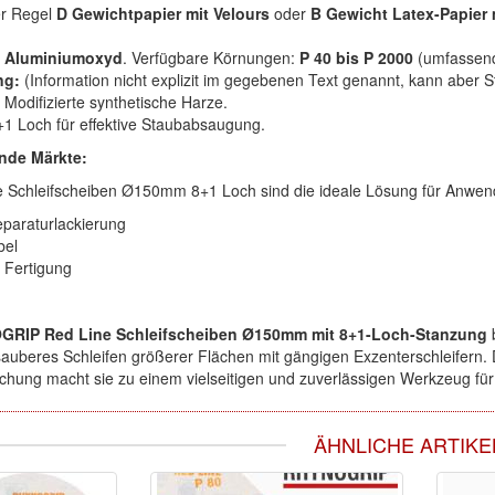
er Regel
D Gewichtpapier mit Velours
oder
B Gewicht Latex-Papier 
Aluminiumoxyd
. Verfügbare Körnungen:
P 40 bis P 2000
(umfassend
ng:
(Information nicht explizit im gegebenen Text genannt, kann aber 
Modifizierte synthetische Harze.
1 Loch für effektive Staubabsaugung.
nde Märkte:
e Schleifscheiben Ø150mm 8+1 Loch sind die ideale Lösung für Anwen
paraturlackierung
bel
d Fertigung
GRIP Red Line Schleifscheiben Ø150mm mit 8+1-Loch-Stanzung
d sauberes Schleifen größerer Flächen mit gängigen Exzenterschleifern.
ochung macht sie zu einem vielseitigen und zuverlässigen Werkzeug für
ÄHNLICHE ARTIKE