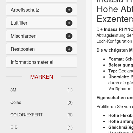
Hohe Abt
Arbeitsschutz
Exzenters
Luftfilter
Die
Indasa RHYNO
Abtragsleistung der
Mischfarben
Loch-Konfiguration
Restposten
Die wichtigsten M
Format:
Sch
Informationsmaterial
Befestigun
Typ:
Geeigne
MARKEN
Übersicht:
B
durch die gä
Verfügbar mi
3M
(1)
Eigenschaften und
Colad
(2)
Profitieren Sie vo
COLOR-EXPERT
(9)
Hohe Flexibi
Hohe anfäng
E-D
(1)
Gleichmäßig