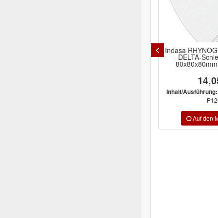
Indasa RHYNOGRIP White Line
MIRKA Goldflex
DELTA-Schleifscheiben
ungelocht 
80x80x80mm ohne Loch
14,05 €
52,2
P80, P60, P100,
Inhalt/Ausführung:
Inhalt/Ausführun
P120
P220, P240, P280, 
...