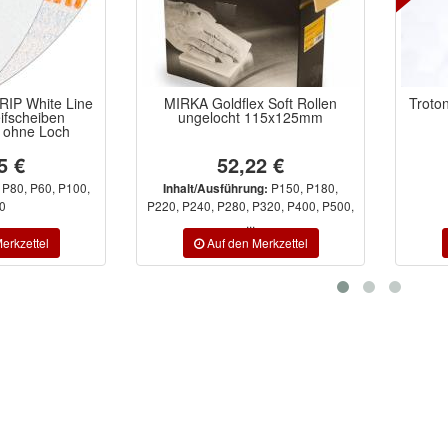
 Soft Rollen
Troton Spray Acryl Grundierung
Spect
115x125mm
1K Grau 400ML
2 €
6,49 €
5,19 €
P150, P180,
g:
P320, P400, P500,