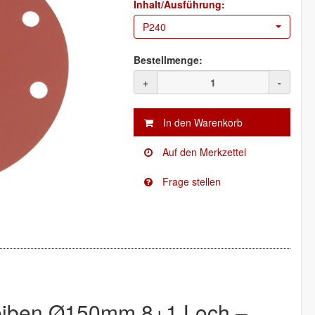
Inhalt/Ausführung:
P240
Bestellmenge:
+
-
eiben Ø150mm 8+1 Loch –