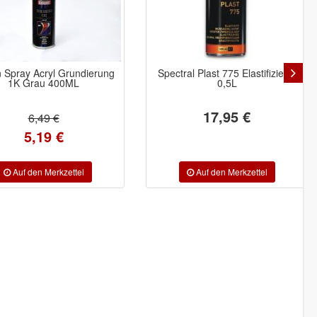
ral Plast 775 Elastifizierer
Color Expert Abfallsäcke 25 St
0,5L
LDPE 60 my 120 Ltr.
17,95 €
8,85 €