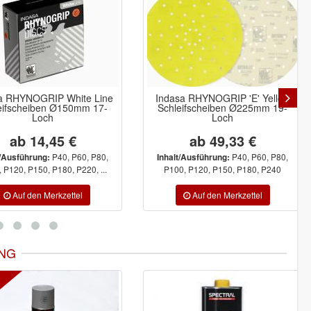
a RHYNOGRIP White Line
Indasa RHYNOGRIP 'E' Yellow
eifscheiben Ø150mm 17-
Schleifscheiben Ø225mm 19-
Loch
Loch
ab 14,45 €
ab 49,33 €
P40, P60, P80,
P40, P60, P80,
t/Ausführung:
Inhalt/Ausführung:
 P120, P150, P180, P220, ...
P100, P120, P150, P180, P240
NG