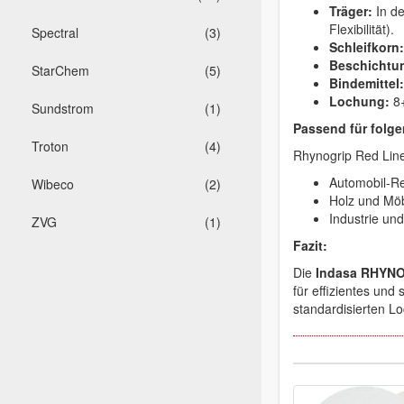
Träger:
In d
Flexibilität).
Spectral
(3)
Schleifkorn:
Beschichtu
StarChem
(5)
Bindemittel:
Lochung:
8+
Sundstrom
(1)
Passend für folge
Troton
(4)
Rhynogrip Red Lin
Automobil-Re
Wibeco
(2)
Holz und Mö
Industrie un
ZVG
(1)
Fazit:
Die
Indasa RHYNO
für effizientes un
standardisierten L