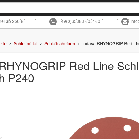
rei ab 250 €
+49(0)35383 605160
inf
kte
Schleifmittel
Schleifscheiben
Indasa RHYNOGRIP Red Lin
 RHYNOGRIP Red Line Schl
h P240
03