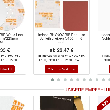
IP White Line
Indasa RHYNOGRIP Red Line
Indas
ben Ø225mm
Schleifscheiben Ø150mm 6-
Schl
och
Loch
,33 €
ab 22,47 €
P40, P60, P80,
P40, P60, P80,
:
Inhalt/Ausführung:
Inhal
P180, P220, ...
P100, P120, P150, P180, P240, ...
P100,
UNSERE EMPFEHLU
-20%