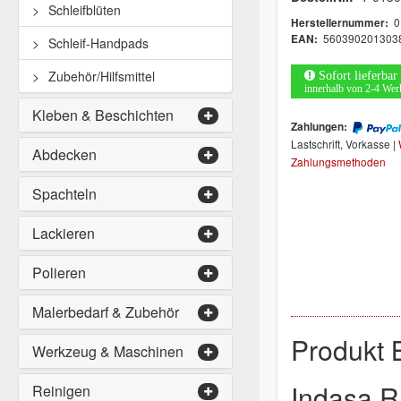
Schleifblüten
0
Herstellernummer:
560390201303
EAN:
Schleif-Handpads
Zubehör/Hilfsmittel
Sofort lieferbar
innerhalb von 2-4 Wer
Kleben & Beschichten
Zahlungen:
Lastschrift, Vorkasse |
Abdecken
Zahlungsmethoden
Spachteln
Lackieren
Polieren
Malerbedarf & Zubehör
Produkt 
Werkzeug & Maschinen
Indasa 
Reinigen