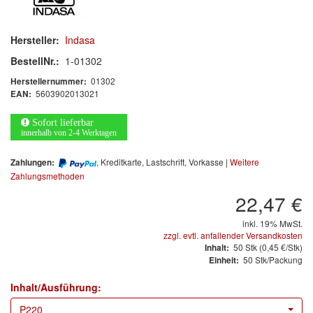
Arbeitsschutz
Luftfilter
Hersteller:
Indasa
BestellNr.:
1-01302
Mischfarben
01302
Herstellernummer:
5603902013021
EAN:
Restposten
Sofort lieferbar
Informationsmaterial
innerhalb von 2-4 Werktagen
MARKEN
, Kreditkarte, Lastschrift, Vorkasse |
Weitere
Zahlungen:
Zahlungsmethoden
3M
(1)
22,47 €
Colad
(2)
inkl. 19% MwSt.
zzgl. evtl. anfallender Versandkosten
50
Stk
(0,45 €/Stk)
Inhalt:
COLOR-EXPERT
(9)
50 Stk/Packung
Einheit:
E-D
(1)
Inhalt/Ausführung:
P220
EVERCOAT
(1)