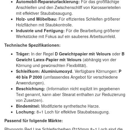
Automobil-Reparaturlackierung:
Für das großflächige
Anschleifen und den Zwischenschliff von Karosserieteilen
mit effektiver Staubabsaugung.
Holz- und Möbelbau:
Für effizientes Schleifen größerer
Holzflächen mit Staubkontrolle.
Industrie und Fertigung:
Für die Bearbeitung größerer
Werkstücke mit Fokus auf ein sauberes Arbeitsumfeld.
Technische Spezifikationen:
Träger:
In der Regel
D Gewichtpapier mit Velours
oder
B
Gewicht Latex-Papier mit Velours
(abhängig von der
Körnung und gewünschten Flexibilität).
Schleifkorn:
Aluminiumoxyd
. Verfügbare Körnungen:
P
40 bis P 2000
(umfassendes Angebot für verschiedene
Anwendungen).
Beschichtung:
(Information nicht explizit im gegebenen
Text genannt, kann aber Stearat enthalten zur Reduzierung
von Zusetzen).
Bindemittel:
Modifizierte synthetische Harze.
Lochung:
8+1 Loch für effektive Staubabsaugung.
Passend für folgende Märkte:
Rhynogrip Red Line Schleifscheiben Ø150mm 8+1 Loch sind die