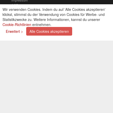
Impressum
AGB
Wir verwenden Cookies. Indem du auf 'Alle Cookies akzeptieren'
Kontakt
klickst, stimmst du der Verwendung von Cookies für Werbe- und
Cookies einstellungen
Statistikzwecke zu. Weitere Informationen, kannst du unserer
Cookie-Richtlinien
entnehmen.
Zahlungsarten
Erweitert >
Alle Cookies akzeptieren
Kreditkarte (via PayPal)
Lastschrift (via PayPal)
Vorkasse
Bar bei Selbstabholung
Newsletter
Abonnieren Sie unseren kostenlosen Newsletter und
verpassen Sie nie mehr Neuigkeiten oder Aktionen!
Der Newsletter ist jederzeit über einen Link in der eMail
wieder abbestellbar.