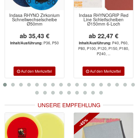
Indasa RHYNO Zirkonium
Indasa RHYNOGRIP Red
Schnellwechselscheibe
Line Schleifscheiben
Ø50mm
Ø150mm 6-Loch
ab 35,43 €
ab 22,47 €
P36, P50
P40, P60,
Inhalt/Ausführung:
Inhalt/Ausführung:
P80, P100, P120, P150, P180,
P240, ...
UNSERE EMPFEHLUNG
-45%
-10%