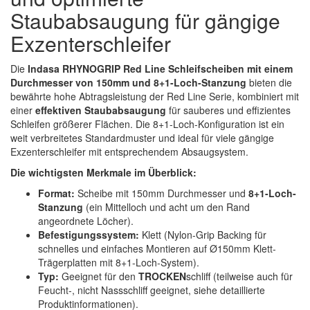
Spectral
(3)
Staubabsaugung für gängige
Exzenterschleifer
StarChem
(5)
Sundstrom
(1)
Die
Indasa RHYNOGRIP Red Line Schleifscheiben mit einem
Durchmesser von 150mm und 8+1-Loch-Stanzung
bieten die
Troton
(4)
bewährte hohe Abtragsleistung der Red Line Serie, kombiniert mit
einer
effektiven Staubabsaugung
für sauberes und effizientes
Schleifen größerer Flächen. Die 8+1-Loch-Konfiguration ist ein
Wibeco
(2)
weit verbreitetes Standardmuster und ideal für viele gängige
Exzenterschleifer mit entsprechendem Absaugsystem.
ZVG
(1)
Die wichtigsten Merkmale im Überblick:
Format:
Scheibe mit 150mm Durchmesser und
8+1-Loch-
Stanzung
(ein Mittelloch und acht um den Rand
angeordnete Löcher).
Befestigungssystem:
Klett (Nylon-Grip Backing für
schnelles und einfaches Montieren auf Ø150mm Klett-
Trägerplatten mit 8+1-Loch-System).
Typ:
Geeignet für den
TROCKEN
schliff (teilweise auch für
Feucht-, nicht Nassschliff geeignet, siehe detaillierte
Produktinformationen).