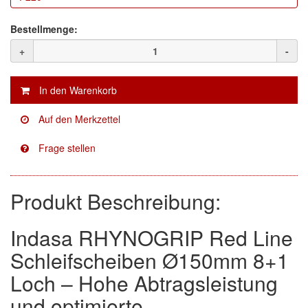
Facdos
(2)
Bestellmenge:
+
-
Finixa
(5)
Indasa
(113)
KWASNY
(2)
Mirka
(8)
no-name
(1)
Produkt Beschreibung:
Novol
(1)
Prevost
(3)
Indasa RHYNOGRIP Red Line
Schleifscheiben Ø150mm 8+1
Proma
(3)
Loch – Hohe Abtragsleistung
Sia
(21)
und optimierte