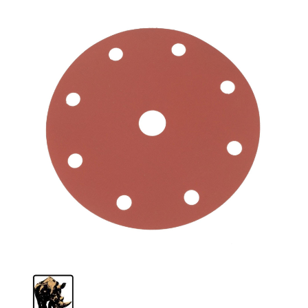
Schleif-Handpads
Zubehör/Hilfsmittel
Kleben & Beschichten
Abdecken
Spachteln
Lackieren
Polieren
Malerbedarf & Zubehör
Werkzeug & Maschinen
Reinigen