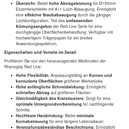
Übersicht:
Bietet
hohe Abtragsleistung
für Ø150mm
Exzenterschleifer mit 8+1-Loch-Absaugung. Ermöglicht
eine
effektive Staubabsaugung
durch die gängige
Lochkonfiguration. Teil des
umfassenden
Körnungsangebot
der Red Line Serie für eine
durchgängige Oberflächenbehandlung. Verfügbar mit
hochwertigem Trägerpapier für ein breites
Anwendungsspektrum.
Eigenschaften und Vorteile im Detail:
Profitieren Sie von den herausragenden Merkmalen der
Rhynogrip Red Line:
Hohe Flexibilität:
Anpassungsfähig an
Kurven und
konturierte Oberflächen
größerer Werkstücke.
Hohe anfängliche Schneidwirkung:
Ermöglicht
schnellen Abtrag
auf größeren Flächen.
Gleichmäßigkeit des Kratzmusters:
Sorgt für eine
optimale Untergrundvorbereitung
für nachfolgende
Schritte.
Hochfeste Harzbindung:
Bietet
minimale
Kornabstreuung
für eine längere Lebensdauer.
Verstopfungsbeständige Beschichtung:
Ermöglicht