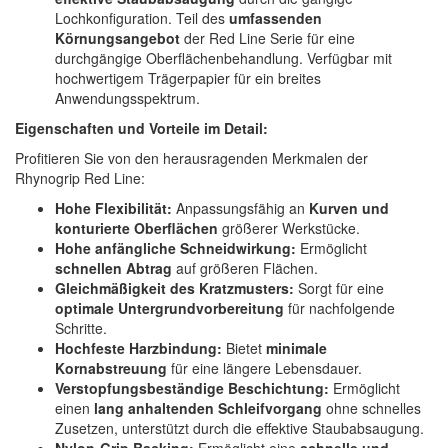
Lochkonfiguration. Teil des
umfassenden
Körnungsangebot
der Red Line Serie für eine
durchgängige Oberflächenbehandlung. Verfügbar mit
hochwertigem Trägerpapier für ein breites
Anwendungsspektrum.
Eigenschaften und Vorteile im Detail:
Profitieren Sie von den herausragenden Merkmalen der
Rhynogrip Red Line:
Hohe Flexibilität:
Anpassungsfähig an
Kurven und
konturierte Oberflächen
größerer Werkstücke.
Hohe anfängliche Schneidwirkung:
Ermöglicht
schnellen Abtrag
auf größeren Flächen.
Gleichmäßigkeit des Kratzmusters:
Sorgt für eine
optimale Untergrundvorbereitung
für nachfolgende
Schritte.
Hochfeste Harzbindung:
Bietet
minimale
Kornabstreuung
für eine längere Lebensdauer.
Verstopfungsbeständige Beschichtung:
Ermöglicht
einen
lang anhaltenden Schleifvorgang
ohne schnelles
Zusetzen, unterstützt durch die effektive Staubabsaugung.
Nylon-Grip Backing:
Ermöglicht eine
schnelle und