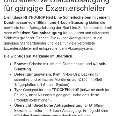
Spectral
(3)
für gängige Exzenterschleifer
StarChem
(5)
Die
Indasa RHYNOGRIP Red Line Schleifscheiben mit einem
Durchmesser von 150mm und 6-Loch-Stanzung
bieten die
Sundstrom
(1)
bewährte hohe Abtragsleistung der Red Line Serie, kombiniert mit
einer
effektiven Staubabsaugung
für sauberes und effizientes
Troton
(4)
Schleifen größerer Flächen. Die 6-Loch-Konfiguration ist ein
gängiges Standardmuster und ideal für viele verbreitete
Wibeco
(2)
Exzenterschleifer mit entsprechendem Absaugsystem.
Die wichtigsten Merkmale im Überblick:
ZVG
(1)
Format:
Scheibe mit 150mm Durchmesser und
6-Loch-
Stanzung
.
Befestigungssystem:
Klett (Nylon-Grip Backing für
schnelles und einfaches Montieren auf Ø150mm Klett-
Trägerplatten mit 6-Loch-System).
Typ:
Geeignet für den
TROCKEN
schliff (teilweise auch für
Feucht-, nicht Nassschliff geeignet, siehe detaillierte
Produktinformationen).
Übersicht:
Bietet
hohe Abtragsleistung
für Ø150mm
Exzenterschleifer mit 6-Loch-Absaugung. Ermöglicht eine
effektive Staubabsaugung
durch die gängige