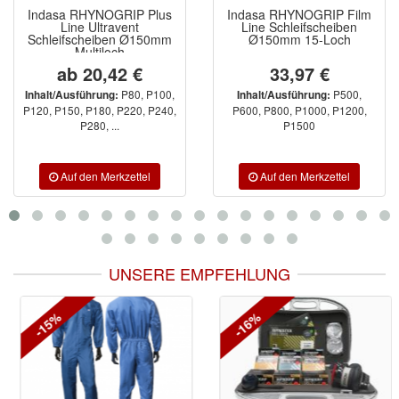
Indasa RHYNOGRIP Plus
Indasa RHYNOGRIP Film
Line Ultravent
Line Schleifscheiben
Schleifscheiben Ø150mm
Ø150mm 15-Loch
Multiloch
ab 20,42 €
33,97 €
P80, P100,
P500,
Inhalt/Ausführung:
Inhalt/Ausführung:
P120, P150, P180, P220, P240,
P600, P800, P1000, P1200,
P280, ...
P1500
UNSERE EMPFEHLUNG
-15%
-16%