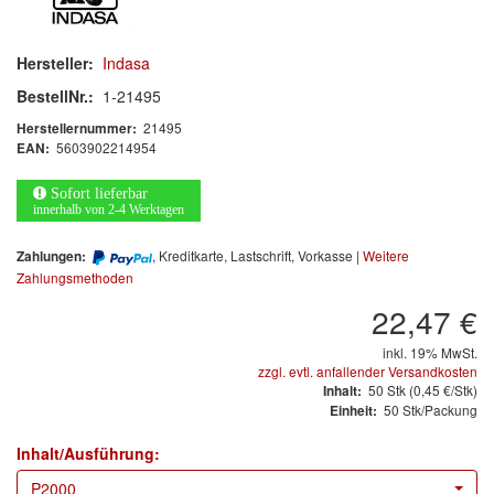
Arbeitsschutz
Luftfilter
Hersteller:
Indasa
BestellNr.:
1-21495
Mischfarben
21495
Herstellernummer:
5603902214954
EAN:
Restposten
Sofort lieferbar
Informationsmaterial
innerhalb von 2-4 Werktagen
MARKEN
, Kreditkarte, Lastschrift, Vorkasse |
Weitere
Zahlungen:
Zahlungsmethoden
3M
(1)
22,47 €
Colad
(2)
inkl. 19% MwSt.
zzgl. evtl. anfallender Versandkosten
50
Stk
(0,45 €/Stk)
Inhalt:
COLOR-EXPERT
(9)
50 Stk/Packung
Einheit:
E-D
(1)
Inhalt/Ausführung:
P2000
EVERCOAT
(1)