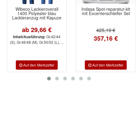
Wibeco Lackieroverall
Indasa Spot-reparatur-kit
1400 Polyester blau
mit Excenterschleifer Set
Lackieranzug mit Kapuze
ab 29,66 €
425,19 €
357,16 €
Gr.42/44
Inhalt/Ausführung:
(S), Gr.46/48 (M), Gr.50/52 (L), ...