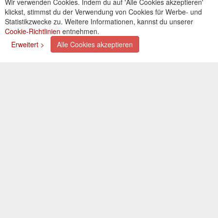
Wir verwenden Cookies. Indem du auf 'Alle Cookies akzeptieren'
Kontakt
klickst, stimmst du der Verwendung von Cookies für Werbe- und
Cookies einstellungen
Statistikzwecke zu. Weitere Informationen, kannst du unserer
Cookie-Richtlinien
entnehmen.
Zahlungsarten
Erweitert >
Alle Cookies akzeptieren
Kreditkarte (via PayPal)
Lastschrift (via PayPal)
Vorkasse
Bar bei Selbstabholung
Newsletter
Abonnieren Sie unseren kostenlosen Newsletter und
verpassen Sie nie mehr Neuigkeiten oder Aktionen!
Der Newsletter ist jederzeit über einen Link in der eMail
wieder abbestellbar.