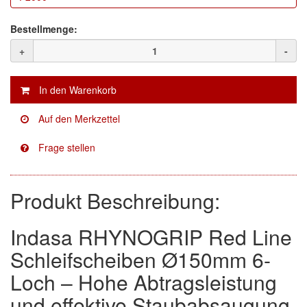
Facdos
(2)
Bestellmenge:
+
-
Finixa
(5)
Indasa
(113)
KWASNY
(2)
Mirka
(8)
no-name
(1)
Produkt Beschreibung:
Novol
(1)
Prevost
(3)
Indasa RHYNOGRIP Red Line
Schleifscheiben Ø150mm 6-
Proma
(3)
Loch – Hohe Abtragsleistung
Sia
(21)
und effektive Staubabsaugung