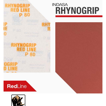
Schleif-Handpads
Zubehör/Hilfsmittel
Kleben & Beschichten
Abdecken
Spachteln
Lackieren
Polieren
Malerbedarf & Zubehör
Werkzeug & Maschinen
Reinigen