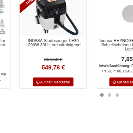
sauger LE30
Indasa RHYNOGRIP White Line
Indasa
lbstreinigend
Schleifscheiben Ø75mm ohne
Sch
Loch
7,85 €
0 €
78 €
P80, P100, P120,
Inhalt/Ausführung:
Inhalt
P150, P180, P240, P320, P400, ...