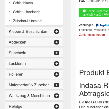
560390231112
EAN:
Schleifblüten
Sofort lieferbar
Schleif-Handpads
innerhalb von 2-4 Wer
Zubehör/Hilfsmittel
Zahlungen:
Lastschrift, Vorkasse |
Kleben & Beschichten
Zahlungsmethoden
Abdecken
Spachteln
Lackieren
Produkt 
Polieren
Indasa 
Malerbedarf & Zubehör
Abtragsl
Werkzeug & Maschinen
Die
Indasa RHYNOG
Reinigen
Line Mineralschleif