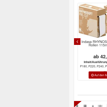
Indasa RHYNO
Rollen 115
ab 42
Inhalt/Ausführun
P180, P220, P240, P
...