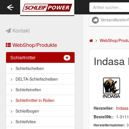
Toggle
navigation
Versandkostenf
Kontakt
WebShop/Produ
WebShop/Produkte
Indasa
Schleifmittel
Schleifscheiben
DELTA-Schleifscheiben
Schleifstreifen
Schleifmittel in Rollen
Hersteller:
Indasa
Schleifbogen
BestellNr.:
1-311
Schleifvlies
3
Herstellernummer: