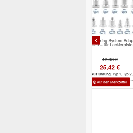
-40%
-16%
Indasa Mixing System Adapter
INDASA Staub
Typ 1–20 – für Lackierpistolen
1200W 30Ltr. se
42,36 €
654,5
25,42 €
549,
Typ 1, Typ 2, Typ
Inhalt/Ausführung:
3, Typ 4, Typ 5, Typ 6, Typ 7, ...