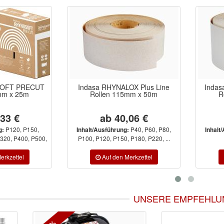
SOFT PRECUT
Indasa RHYNALOX Plus Line
Indas
mm x 25m
Rollen 115mm x 50m
R
,33 €
ab 40,06 €
P120, P150,
P40, P60, P80,
g:
Inhalt/Ausführung:
Inhalt
320, P400, P500,
P100, P120, P150, P180, P220, ...
UNSERE EMPFEHLU