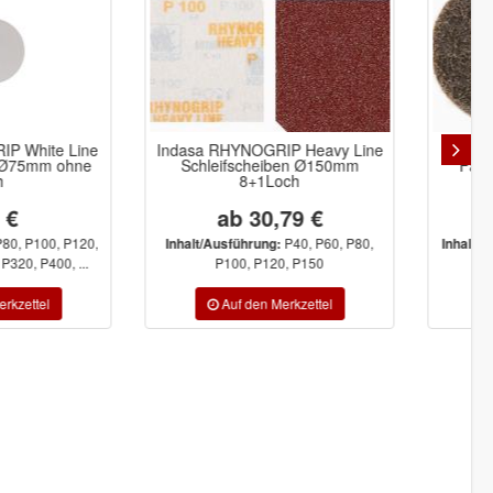
 RHYNOGRIP Heavy Line
Indasa RHYNO
leifscheiben Ø150mm
Faservliesscheibe Ø50mm
8+1Loch
ab 30,79 €
57,02 €
P40, P60, P80,
Coarse, Medium,
/Ausführung:
Inhalt/Ausführung:
P100, P120, P150
Very fine