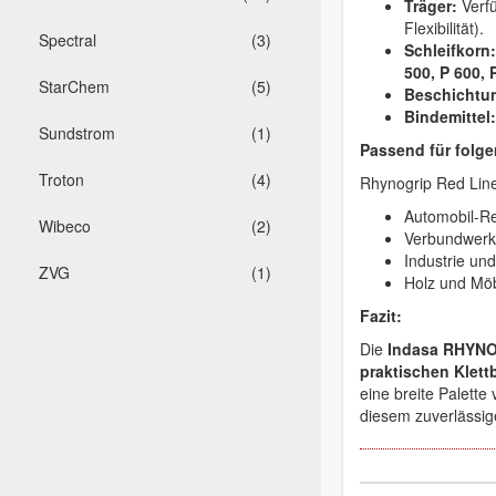
Träger:
Verf
Flexibilität).
Spectral
(3)
Schleifkorn:
500, P 600, 
StarChem
(5)
Beschichtu
Bindemittel:
Sundstrom
(1)
Passend für folge
Troton
(4)
Rhynogrip Red Line
Automobil-Re
Wibeco
(2)
Verbundwerks
Industrie un
ZVG
(1)
Holz und Mö
Fazit:
Die
Indasa RHYNO
praktischen Klett
eine breite Palette
diesem zuverlässige