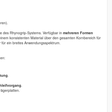
ren).
cke des Rhynogrip-Systems. Verfügbar in
mehreren Formen
einem konsistenten Material über den gesamten Kornbereich für
r
für ein breites Anwendungsspektrum.
nen:
itung
.
hleifvorgang
.
rägerplatten.