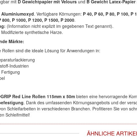
ügbar mit
D Gewichtpapier mit Velours
und
B Gewicht Latex-Papier 
Aluminiumoxyd
. Verfügbare Körnungen:
P 40, P 60, P 80, P 100, P 
P 800, P 1000, P 1200, P 1500, P 2000
.
ng:
(Information nicht explizit im gegebenen Text genannt).
Modifizierte synthetische Harze.
nde Märkte:
 Rollen sind die ideale Lösung für Anwendungen in:
paraturlackierung
toff-Industrien
d Fertigung
bel
GRIP Red Line Rollen 115mm x 50m
bieten eine hervorragende Kom
befestigung
. Dank des umfassenden Körnungsangebots und der verschi
 von Schleifarbeiten in verschiedenen Branchen. Profitieren Sie von sc
n Schleifmittel!
ÄHNLICHE ARTIKE