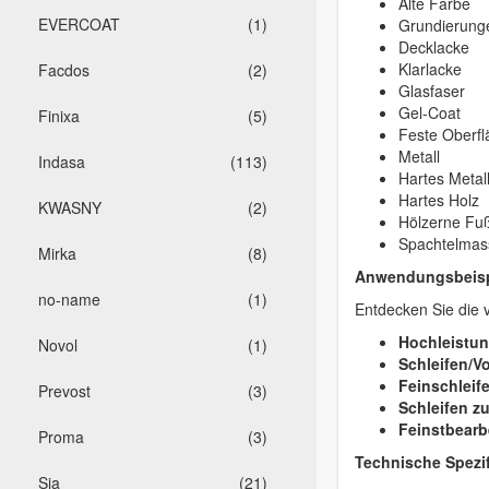
Alte Farbe
EVERCOAT
(1)
Grundierung
Decklacke
Klarlacke
Facdos
(2)
Glasfaser
Gel-Coat
Finixa
(5)
Feste Oberfl
Metall
Indasa
(113)
Hartes Metal
Hartes Holz
KWASNY
(2)
Hölzerne Fu
Spachtelmas
Mirka
(8)
Anwendungsbeisp
no-name
(1)
Entdecken Sie die v
Hochleistun
Novol
(1)
Schleifen/V
Feinschleif
Prevost
(3)
Schleifen z
Feinstbearb
Proma
(3)
Technische Spezif
Sia
(21)