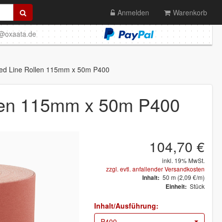
Anmelden
Warenkorb
o@oxaata.de
d Line Rollen 115mm x 50m P400
len 115mm x 50m P400
104,70 €
inkl. 19% MwSt.
zzgl. evtl. anfallender Versandkosten
50
m
(2,09 €/m)
Inhalt:
Stück
Einheit:
Inhalt/Ausführung:
P400