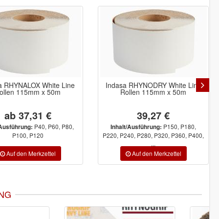
a RHYNALOX White Line
Indasa RHYNODRY White Line
ollen 115mm x 50m
Rollen 115mm x 50m
ab 37,31 €
39,27 €
P40, P60, P80,
P150, P180,
/Ausführung:
Inhalt/Ausführung:
P100, P120
P220, P240, P280, P320, P360, P400,
...
NG