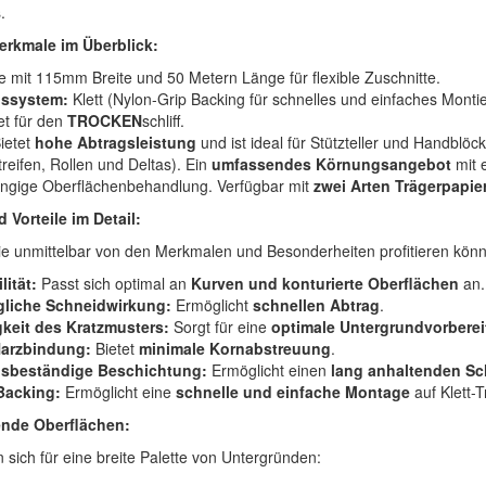
.
erkmale im Überblick:
e mit 115mm Breite und 50 Metern Länge für flexible Zuschnitte.
gssystem:
Klett (Nylon-Grip Backing für schnelles und einfaches Montie
t für den
TROCKEN
schliff.
ietet
hohe Abtragsleistung
und ist ideal für Stützteller und Handblö
reifen, Rollen und Deltas). Ein
umfassendes Körnungsangebot
mit 
ngige Oberflächenbehandlung. Verfügbar mit
zwei Arten Trägerpapie
 Vorteile im Detail:
Sie unmittelbar von den Merkmalen und Besonderheiten profitieren kön
lität:
Passt sich optimal an
Kurven und konturierte Oberflächen
an.
liche Schneidwirkung:
Ermöglicht
schnellen Abtrag
.
keit des Kratzmusters:
Sorgt für eine
optimale Untergrundvorbere
Harzbindung:
Bietet
minimale Kornabstreuung
.
gsbeständige Beschichtung:
Ermöglicht einen
lang anhaltenden Sc
Backing:
Ermöglicht eine
schnelle und einfache Montage
auf Klett-T
ende Oberflächen:
 sich für eine breite Palette von Untergründen: