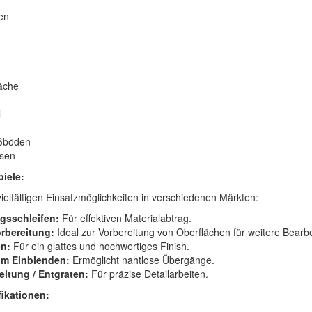
en
äche
l
ßböden
sen
iele:
ielfältigen Einsatzmöglichkeiten in verschiedenen Märkten:
gsschleifen:
Für effektiven Materialabtrag.
orbereitung:
Ideal zur Vorbereitung von Oberflächen für weitere Bearbe
en:
Für ein glattes und hochwertiges Finish.
um Einblenden:
Ermöglicht nahtlose Übergänge.
eitung / Entgraten:
Für präzise Detailarbeiten.
ikationen: