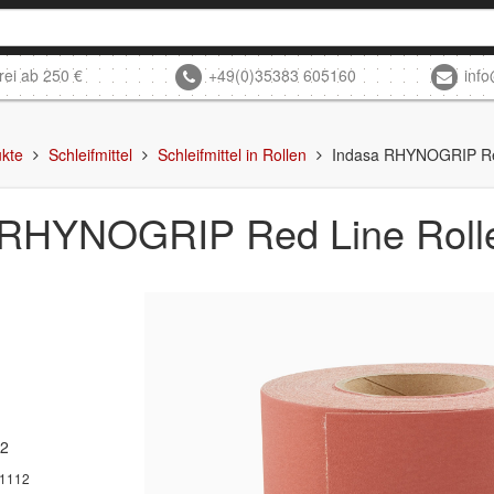
rei ab 250 €
+49(0)35383 605160
inf
kte
Schleifmittel
Schleifmittel in Rollen
Indasa RHYNOGRIP Re
 RHYNOGRIP Red Line Rol
12
1112