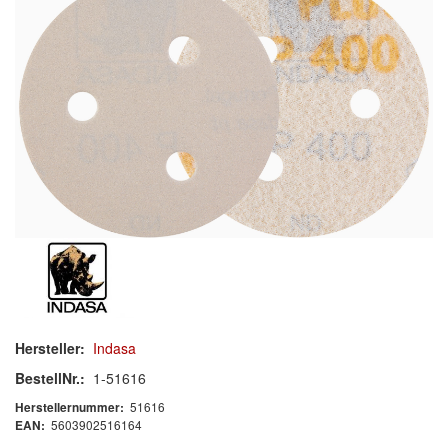
Schleif-Handpads
Zubehör/Hilfsmittel
Kleben & Beschichten
Abdecken
Spachteln
Lackieren
Polieren
Malerbedarf & Zubehör
Hersteller:
Indasa
Werkzeug & Maschinen
BestellNr.:
1-51616
51616
Herstellernummer:
Reinigen
5603902516164
EAN: