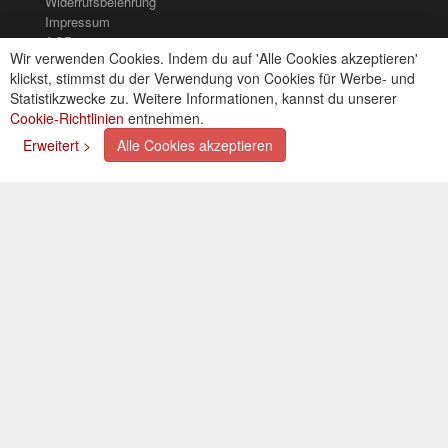
Widerrufsbelehrung
Impressum
AGB
Wir verwenden Cookies. Indem du auf 'Alle Cookies akzeptieren'
Kontakt
klickst, stimmst du der Verwendung von Cookies für Werbe- und
Cookies einstellungen
Statistikzwecke zu. Weitere Informationen, kannst du unserer
Cookie-Richtlinien
entnehmen.
Zahlungsarten
Erweitert >
Alle Cookies akzeptieren
Kreditkarte (via PayPal)
Lastschrift (via PayPal)
Vorkasse
Bar bei Selbstabholung
Newsletter
Abonnieren Sie unseren kostenlosen Newsletter und
verpassen Sie nie mehr Neuigkeiten oder Aktionen!
Der Newsletter ist jederzeit über einen Link in der eMail
wieder abbestellbar.