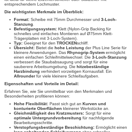
Spectral
(3)
entsprechendem Lochmuster.
Die wichtigsten Merkmale im Überblick:
StarChem
(5)
Format:
Scheibe mit 75mm Durchmesser und
3-Loch-
Stanzung
.
Sundstrom
(1)
Befestigungssystem:
Klett (Nylon-Grip Backing für
schnelles und einfaches Montieren auf Ø75mm Klett-
Trägerplatten mit 3-Loch-System).
Troton
(4)
Typ:
Geeignet für den
TROCKEN
schliff.
Übersicht:
Bietet die
hohe Leistung
der Plus Line Serie für
Wibeco
(2)
kleinere Anwendungen. Das
Rhynogrip-System
ermöglicht
einen einfachen Schleifmittelwechsel. Die
3-Loch-Stanzung
verbessert die Staubabsaugung und sorgt für eine
ZVG
(1)
sauberere Arbeitsumgebung. Die
hitzebeständige
Harzbindung
verhindert vorzeitigen Kornausfall. Ein
Allrounder
für viele kleinere Schleifaufgaben.
Eigenschaften und Vorteile im Detail:
Erfahren Sie, wie Sie unmittelbar von den Merkmalen und
Besonderheiten profitieren können:
Hohe Flexibilität:
Passt sich gut an
Kurven und
konturierte Oberflächen
kleinerer Werkstücke an.
Gleichmäßigkeit des Kratzmusters:
Sorgt für eine
optimale Untergrundvorbereitung
für nachfolgende
Bearbeitungsschritte.
Verstopfungsbeständige Beschichtung:
Ermöglicht einen