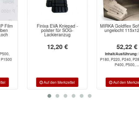
Finixa EVA Kniepad -
MIRKA Goldflex Soft Rollen
polster für SOG-
ungelocht 115x125mm
Lackieranzug
12,20 €
52,22 €
P150,
Inhalt/Ausführung:
P180, P220, P240, P280, P320,
P400, P500, ...