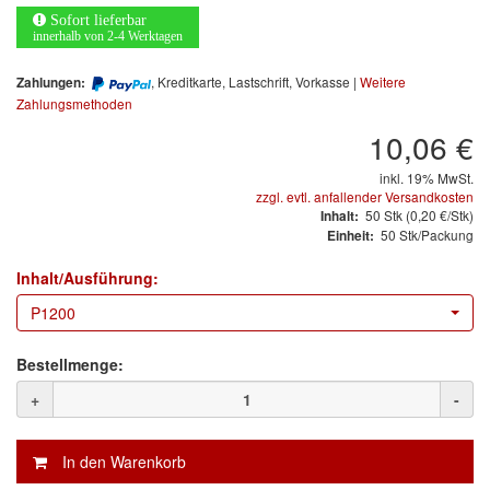
Arbeitsschutz
Sofort lieferbar
innerhalb von 2-4 Werktagen
Luftfilter
, Kreditkarte, Lastschrift, Vorkasse |
Weitere
Zahlungen:
Mischfarben
Zahlungsmethoden
10,06 €
Restposten
inkl. 19% MwSt.
zzgl. evtl. anfallender Versandkosten
Informationsmaterial
50
Stk
(0,20 €/Stk)
Inhalt:
50 Stk/Packung
Einheit:
MARKEN
Inhalt/Ausführung:
3M
(1)
P1200
Colad
(2)
Bestellmenge:
COLOR-EXPERT
(9)
+
-
E-D
(1)
EVERCOAT
(1)