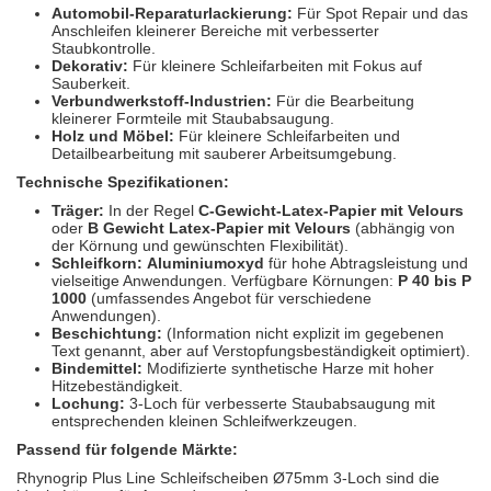
Automobil-Reparaturlackierung:
Für Spot Repair und das
Anschleifen kleinerer Bereiche mit verbesserter
Staubkontrolle.
Dekorativ:
Für kleinere Schleifarbeiten mit Fokus auf
Sauberkeit.
Verbundwerkstoff-Industrien:
Für die Bearbeitung
kleinerer Formteile mit Staubabsaugung.
Holz und Möbel:
Für kleinere Schleifarbeiten und
Detailbearbeitung mit sauberer Arbeitsumgebung.
Technische Spezifikationen:
Träger:
In der Regel
C-Gewicht-Latex-Papier mit Velours
oder
B Gewicht Latex-Papier mit Velours
(abhängig von
der Körnung und gewünschten Flexibilität).
Schleifkorn:
Aluminiumoxyd
für hohe Abtragsleistung und
vielseitige Anwendungen. Verfügbare Körnungen:
P 40 bis P
1000
(umfassendes Angebot für verschiedene
Anwendungen).
Beschichtung:
(Information nicht explizit im gegebenen
Text genannt, aber auf Verstopfungsbeständigkeit optimiert).
Bindemittel:
Modifizierte synthetische Harze mit hoher
Hitzebeständigkeit.
Lochung:
3-Loch für verbesserte Staubabsaugung mit
entsprechenden kleinen Schleifwerkzeugen.
Passend für folgende Märkte:
Rhynogrip Plus Line Schleifscheiben Ø75mm 3-Loch sind die