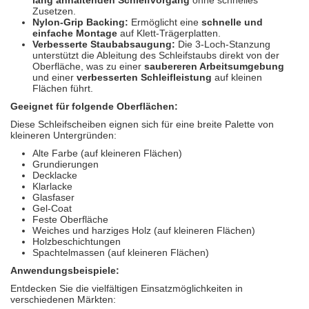
lang anhaltenden Schleifvorgang
ohne schnelles
Zusetzen.
Nylon-Grip Backing:
Ermöglicht eine
schnelle und
einfache Montage
auf Klett-Trägerplatten.
Verbesserte Staubabsaugung:
Die 3-Loch-Stanzung
unterstützt die Ableitung des Schleifstaubs direkt von der
Oberfläche, was zu einer
saubereren Arbeitsumgebung
und einer
verbesserten Schleifleistung
auf kleinen
Flächen führt.
Geeignet für folgende Oberflächen:
Diese Schleifscheiben eignen sich für eine breite Palette von
kleineren Untergründen:
Alte Farbe (auf kleineren Flächen)
Grundierungen
Decklacke
Klarlacke
Glasfaser
Gel-Coat
Feste Oberfläche
Weiches und harziges Holz (auf kleineren Flächen)
Holzbeschichtungen
Spachtelmassen (auf kleineren Flächen)
Anwendungsbeispiele:
Entdecken Sie die vielfältigen Einsatzmöglichkeiten in
verschiedenen Märkten: