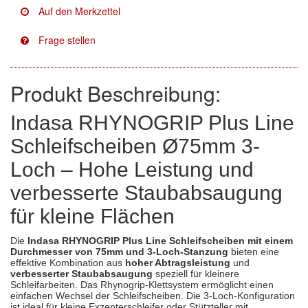
Facdos
(2)
Finixa
(5)
Indasa
(113)
Produkt Beschreibung:
KWASNY
(2)
Indasa RHYNOGRIP Plus Line
Schleifscheiben Ø75mm 3-
Mirka
(8)
Loch – Hohe Leistung und
no-name
(1)
verbesserte Staubabsaugung
Novol
(1)
für kleine Flächen
Prevost
(3)
Die
Indasa RHYNOGRIP Plus Line Schleifscheiben mit einem
Durchmesser von 75mm und 3-Loch-Stanzung
bieten eine
Proma
(3)
effektive Kombination aus
hoher Abtragsleistung
und
verbesserter Staubabsaugung
speziell für kleinere
Schleifarbeiten. Das Rhynogrip-Klettsystem ermöglicht einen
Sia
(21)
einfachen Wechsel der Schleifscheiben. Die 3-Loch-Konfiguration
ist ideal für kleine Exzenterschleifer oder Stützteller mit