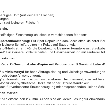
che
arziges Holz (auf kleineren Flächen)
tungen
n (auf kleineren Flächen)
iele:
ielfältigen Einsatzmöglichkeiten in verschiedenen Märkten:
paraturlackierung:
Für Spot Repair und das Anschleifen kleinerer Ber
 kleinere Schleifarbeiten mit Fokus auf Sauberkeit.
toff-Industrien:
Für die Bearbeitung kleinerer Formteile mit Stauba
el:
Für kleinere Schleifarbeiten und Detailbearbeitung mit sauberer A
ikationen:
 Regel
C-Gewicht-Latex-Papier mit Velours
oder
B Gewicht Latex-P
Aluminiumoxyd
für hohe Abtragsleistung und vielseitige Anwendunge
erschiedene Anwendungen).
g:
(Information nicht explizit im gegebenen Text genannt, aber auf Vers
odifizierte synthetische Harze mit hoher Hitzebeständigkeit.
och für verbesserte Staubabsaugung mit entsprechenden kleinen Schl
nde Märkte:
e Schleifscheiben Ø75mm 3-Loch sind die ideale Lösung für Anwendun