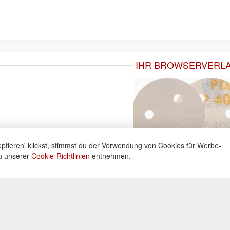
IHR BROWSERVERL
ptieren' klickst, stimmst du der Verwendung von Cookies für Werbe-
du unserer
Cookie-Richtlinien
entnehmen.
ne
Informationen
Zahlu
ng unter:
Datenschutz
Widerrufsbelehrung
Kreditka