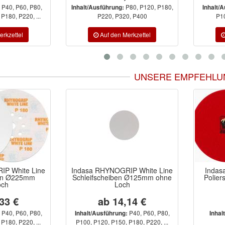
P40, P60, P80,
P80, P120, P180,
Inhalt/Ausführung:
Inhalt/
P180, P220, ...
P220, P320, P400
P1
UNSERE EMPFEHLU
IP White Line
Indasa RHYNOGRIP White Line
Indas
ben Ø225mm
Schleifscheiben Ø125mm ohne
Polier
och
Loch
33 €
ab 14,14 €
P40, P60, P80,
P40, P60, P80,
Inhalt/Ausführung:
Inhal
P180, P220, ...
P100, P120, P150, P180, P220, ...