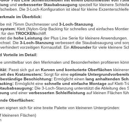
GRIP Plus Line Schleifscheiben mit einem Durchmesser von 75
stung
und
verbesserter Staubabsaugung
speziell für kleinere Schlei
scheiben. Die 3-Loch-Konfiguration ist ideal für kleine Exzenterschlei
erkmale im Überblick:
be mit 75mm Durchmesser und
3-Loch-Stanzung
.
ssystem:
Klett (Nylon-Grip Backing für schnelles und einfaches Monti
 für den
TROCKEN
schliff.
etet die
hohe Leistung
der Plus Line Serie für kleinere Anwendungen
echsel. Die
3-Loch-Stanzung
verbessert die Staubabsaugung und sorg
verhindert vorzeitigen Kornausfall. Ein
Allrounder
für viele kleinere Sc
 Vorteile im Detail:
Sie unmittelbar von den Merkmalen und Besonderheiten profitieren kön
tät:
Passt sich gut an
Kurven und konturierte Oberflächen
kleinere
eit des Kratzmusters:
Sorgt für eine
optimale Untergrundvorberei
sbeständige Beschichtung:
Ermöglicht einen
lang anhaltenden Sch
acking:
Ermöglicht eine
schnelle und einfache Montage
auf Klett-Tr
 Staubabsaugung:
Die 3-Loch-Stanzung unterstützt die Ableitung des S
bung
und einer
verbesserten Schleifleistung
auf kleinen Flächen füh
ende Oberflächen:
en eignen sich für eine breite Palette von kleineren Untergründen:
f kleineren Flächen)
n