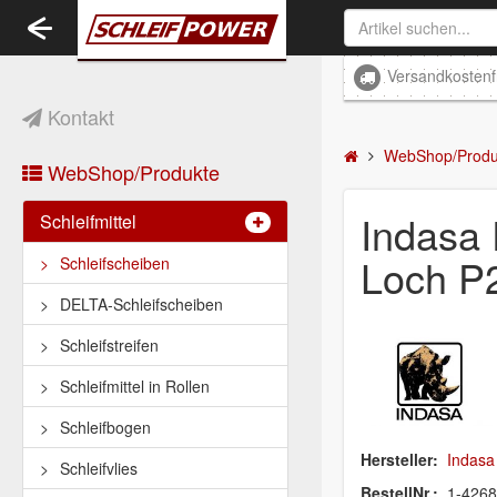
Toggle
navigation
Versandkostenf
Kontakt
WebShop/Produ
WebShop/Produkte
Indasa
Schleifmittel
Loch P
Schleifscheiben
DELTA-Schleifscheiben
Schleifstreifen
Schleifmittel in Rollen
Schleifbogen
Hersteller:
Indasa
Schleifvlies
BestellNr.:
1-426