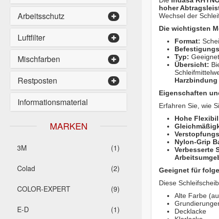
Die
Indasa RHYNO
hoher Abtragslei
Arbeitsschutz
Wechsel der Schleif
Die wichtigsten M
Luftfilter
Format:
Schei
Befestigung
Typ:
Geeignet
Mischfarben
Übersicht:
Bi
Schleifmittelw
Restposten
Harzbindung
Eigenschaften und
Informationsmaterial
Erfahren Sie, wie 
Hohe Flexibili
MARKEN
Gleichmäßigk
Verstopfung
Nylon-Grip B
3M
(1)
Verbesserte
Arbeitsumge
Colad
(2)
Geeignet für folg
Diese Schleifscheib
COLOR-EXPERT
(9)
Alte Farbe (au
Grundierunge
E-D
(1)
Decklacke