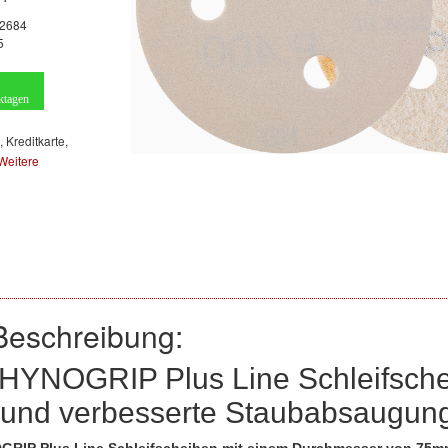
2684
5
ktagen
, Kreditkarte,
Weitere
Beschreibung:
RHYNOGRIP Plus Line Schleifsch
 und verbesserte Staubabsaugung 