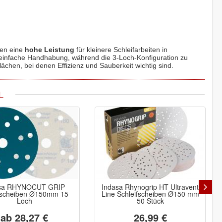
ten eine
hohe Leistung
für kleinere Schleifarbeiten in
 einfache Handhabung, während die 3-Loch-Konfiguration zu
lächen, bei denen Effizienz und Sauberkeit wichtig sind.
L
sa RHYNOCUT GRIP
Indasa Rhynogrip HT Ultravent
fscheiben Ø150mm 15-
Line Schleifscheiben Ø150 mm
Loch
50 Stück
ab 28,27 €
26,99 €