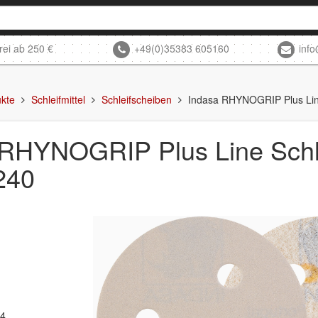
rei ab 250 €
+49(0)35383 605160
inf
kte
Schleifmittel
Schleifscheiben
Indasa RHYNOGRIP Plus Lin
 RHYNOGRIP Plus Line Schl
240
84