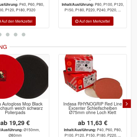
P40, P60, P80,
P80, P100, P120,
Ausführung:
Inhalt/Ausführung:
00, P120, P180, P320
P150, P180, P220, P240, P320, ...
NG
a Autogloss Mop Black
Indasa RHYNOGRIP Red Line
schaum weich schwarz
Excenter Schleifscheiben
Polierpads
Ø75mm ohne Loch Klett
ab 19,29 €
ab 11,63 €
Ø150mm,
P40, P60, P80,
t/Ausführung:
Inhalt/Ausführung:
Ø80mm
P100, P120, P150, P180, P220, ...