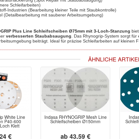
araturlackierung (Spot Repair mit Staubabsaugung)
inere Schleifarbeiten)
ff-Industrien (Bearbeitung kleiner Teile mit Staubkontrolle)
l (Detailbearbeitung mit sauberer Arbeitsumgebung)
GRIP Plus Line Schleifscheiben Ø75mm mit 3-Loch-Stanzung
bie
ner
verbesserten Staubabsaugung
. Das Rhynogrip-System sorgt für
beitsumgebung beiträgt. Ideal für präzise Schleifarbeiten auf kleinen F
ÄHNLICHE ARTIKE
p White Line
Indasa RHYNOGRIP Mesh Line
Inda
en P40-600
Schleifscheiben Ø150mm
Schlei
och Klett
24 €
ab 43,59 €