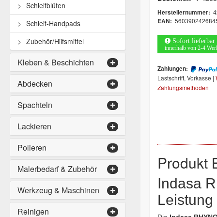
Schleifblüten
4
Herstellernummer:
560390242684
EAN:
Schleif-Handpads
Zubehör/Hilfsmittel
Sofort lieferbar
innerhalb von 2-4 Wer
Kleben & Beschichten
Zahlungen:
Lastschrift, Vorkasse |
Abdecken
Zahlungsmethoden
Spachteln
Lackieren
Polieren
Produkt 
Malerbedarf & Zubehör
Indasa 
Werkzeug & Maschinen
Leistung
Reinigen