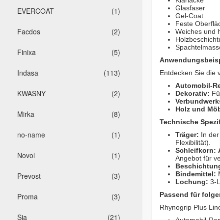
Klarlacke
Glasfaser
EVERCOAT
(1)
Gel-Coat
Feste Oberflä
Facdos
(2)
Weiches und h
Holzbeschich
Spachtelmasse
Finixa
(5)
Anwendungsbeisp
Indasa
(113)
Entdecken Sie die v
Automobil-Re
KWASNY
(2)
Dekorativ:
Für
Verbundwerks
Holz und Möb
Mirka
(8)
Technische Spezif
no-name
(1)
Träger:
In der
Flexibilität).
Schleifkorn:
Novol
(1)
Angebot für v
Beschichtun
Bindemittel:
M
Prevost
(3)
Lochung:
3-L
Passend für folge
Proma
(3)
Rhynogrip Plus Lin
Sia
(21)