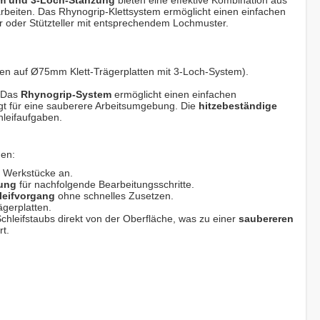
mm und 3-Loch-Stanzung
bieten eine effektive Kombination aus
farbeiten. Das Rhynogrip-Klettsystem ermöglicht einen einfachen
fer oder Stützteller mit entsprechendem Lochmuster.
eren auf Ø75mm Klett-Trägerplatten mit 3-Loch-System).
. Das
Rhynogrip-System
ermöglicht einen einfachen
t für eine sauberere Arbeitsumgebung. Die
hitzebeständige
hleifaufgaben.
nen:
r Werkstücke an.
tung
für nachfolgende Bearbeitungsschritte.
leifvorgang
ohne schnelles Zusetzen.
ägerplatten.
chleifstaubs direkt von der Oberfläche, was zu einer
saubereren
rt.