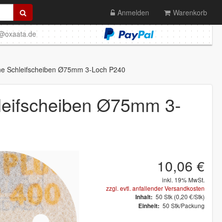
Anmelden
Warenkorb
o@oxaata.de
e Schleifscheiben Ø75mm 3-Loch P240
eifscheiben Ø75mm 3-
10,06 €
inkl. 19% MwSt.
zzgl. evtl. anfallender Versandkosten
50
Stk
(0,20 €/Stk)
Inhalt:
50 Stk/Packung
Einheit: