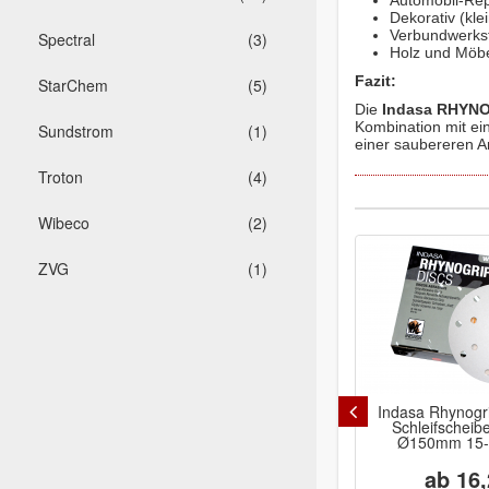
Automobil-Rep
Dekorativ (kle
Verbundwerksto
Spectral
(3)
Holz und Möbe
Fazit:
StarChem
(5)
Die
Indasa RHYNO
Kombination mit ei
Sundstrom
(1)
einer saubereren Ar
Troton
(4)
Wibeco
(2)
ZVG
(1)
Indasa Rhynogri
Schleifscheib
Ø150mm 15-L
ab 16,