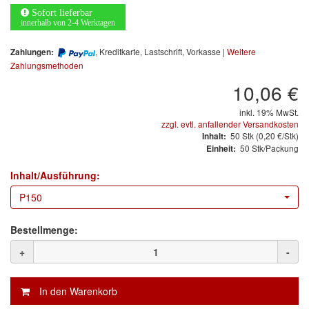
Arbeitsschutz
Sofort lieferbar
innerhalb von 2-4 Werktagen
Luftfilter
, Kreditkarte, Lastschrift, Vorkasse |
Weitere
Zahlungen:
Mischfarben
Zahlungsmethoden
10,06 €
Restposten
inkl. 19% MwSt.
zzgl. evtl. anfallender Versandkosten
Informationsmaterial
50
Stk
(0,20 €/Stk)
Inhalt:
50 Stk/Packung
Einheit:
MARKEN
Inhalt/Ausführung:
3M
(1)
P150
Colad
(2)
Bestellmenge:
COLOR-EXPERT
(9)
+
-
E-D
(1)
EVERCOAT
(1)