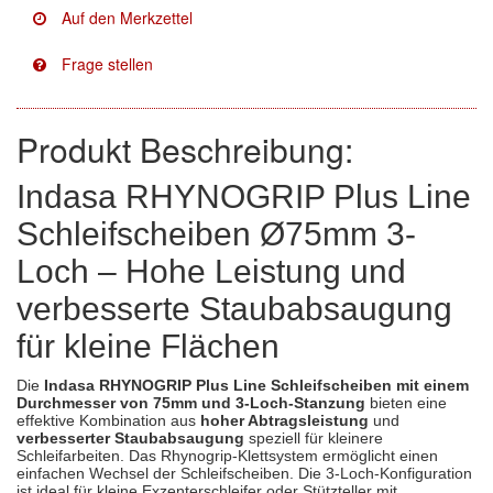
Facdos
(2)
Finixa
(5)
Indasa
(113)
Produkt Beschreibung:
KWASNY
(2)
Indasa RHYNOGRIP Plus Line
Schleifscheiben Ø75mm 3-
Mirka
(8)
Loch – Hohe Leistung und
no-name
(1)
verbesserte Staubabsaugung
Novol
(1)
für kleine Flächen
Prevost
(3)
Die
Indasa RHYNOGRIP Plus Line Schleifscheiben mit einem
Durchmesser von 75mm und 3-Loch-Stanzung
bieten eine
Proma
(3)
effektive Kombination aus
hoher Abtragsleistung
und
verbesserter Staubabsaugung
speziell für kleinere
Schleifarbeiten. Das Rhynogrip-Klettsystem ermöglicht einen
Sia
(21)
einfachen Wechsel der Schleifscheiben. Die 3-Loch-Konfiguration
ist ideal für kleine Exzenterschleifer oder Stützteller mit