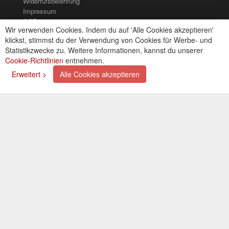
Widerrufsbelehrung
Impressum
AGB
Wir verwenden Cookies. Indem du auf 'Alle Cookies akzeptieren'
Kontakt
klickst, stimmst du der Verwendung von Cookies für Werbe- und
Cookies einstellungen
Statistikzwecke zu. Weitere Informationen, kannst du unserer
Cookie-Richtlinien
entnehmen.
Zahlungsarten
Erweitert >
Alle Cookies akzeptieren
Kreditkarte (via PayPal)
Lastschrift (via PayPal)
Vorkasse
Bar bei Selbstabholung
Newsletter
Abonnieren Sie unseren kostenlosen Newsletter und
verpassen Sie nie mehr Neuigkeiten oder Aktionen!
Der Newsletter ist jederzeit über einen Link in der eMail
wieder abbestellbar.