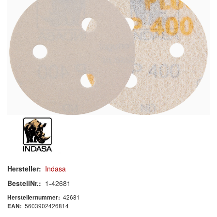
Schleif-Handpads
Zubehör/Hilfsmittel
Kleben & Beschichten
Abdecken
Spachteln
Lackieren
Polieren
Malerbedarf & Zubehör
Hersteller:
Indasa
Werkzeug & Maschinen
BestellNr.:
1-42681
42681
Herstellernummer:
Reinigen
5603902426814
EAN: