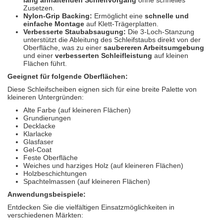
lang anhaltenden Schleifvorgang
ohne schnelles
Zusetzen.
Nylon-Grip Backing:
Ermöglicht eine
schnelle und
einfache Montage
auf Klett-Trägerplatten.
Verbesserte Staubabsaugung:
Die 3-Loch-Stanzung
unterstützt die Ableitung des Schleifstaubs direkt von der
Oberfläche, was zu einer
saubereren Arbeitsumgebung
und einer
verbesserten Schleifleistung
auf kleinen
Flächen führt.
Geeignet für folgende Oberflächen:
Diese Schleifscheiben eignen sich für eine breite Palette von
kleineren Untergründen:
Alte Farbe (auf kleineren Flächen)
Grundierungen
Decklacke
Klarlacke
Glasfaser
Gel-Coat
Feste Oberfläche
Weiches und harziges Holz (auf kleineren Flächen)
Holzbeschichtungen
Spachtelmassen (auf kleineren Flächen)
Anwendungsbeispiele:
Entdecken Sie die vielfältigen Einsatzmöglichkeiten in
verschiedenen Märkten: