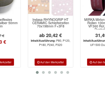
Indasa RHYNOGRIP HT
MIRKA Mirlon Schleifvlies
CERAMIC Schleifstreifen
Rollen 100mm x 10m
70x198mm F+3F8
VF360 Rot, UF1500
Dunkelgrau
ab 20,42 €
31,49 €
P80, P120,
VF360 Rot,
Inhalt/Ausführung:
Inhalt/Ausführung:
P180, P240, P320
UF1500 Dunkelgrau