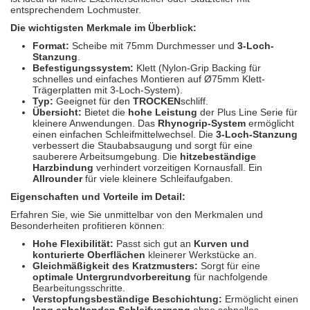
Spectral
(3)
entsprechendem Lochmuster.
Die wichtigsten Merkmale im Überblick:
StarChem
(5)
Format:
Scheibe mit 75mm Durchmesser und
3-Loch-
Stanzung
.
Sundstrom
(1)
Befestigungssystem:
Klett (Nylon-Grip Backing für
schnelles und einfaches Montieren auf Ø75mm Klett-
Trägerplatten mit 3-Loch-System).
Troton
(4)
Typ:
Geeignet für den
TROCKEN
schliff.
Übersicht:
Bietet die
hohe Leistung
der Plus Line Serie für
Wibeco
(2)
kleinere Anwendungen. Das
Rhynogrip-System
ermöglicht
einen einfachen Schleifmittelwechsel. Die
3-Loch-Stanzung
verbessert die Staubabsaugung und sorgt für eine
ZVG
(1)
sauberere Arbeitsumgebung. Die
hitzebeständige
Harzbindung
verhindert vorzeitigen Kornausfall. Ein
Allrounder
für viele kleinere Schleifaufgaben.
Eigenschaften und Vorteile im Detail:
Erfahren Sie, wie Sie unmittelbar von den Merkmalen und
Besonderheiten profitieren können:
Hohe Flexibilität:
Passt sich gut an
Kurven und
konturierte Oberflächen
kleinerer Werkstücke an.
Gleichmäßigkeit des Kratzmusters:
Sorgt für eine
optimale Untergrundvorbereitung
für nachfolgende
Bearbeitungsschritte.
Verstopfungsbeständige Beschichtung:
Ermöglicht einen