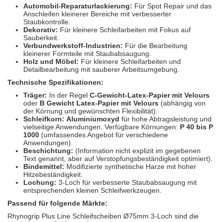
Automobil-Reparaturlackierung:
Für Spot Repair und das
Anschleifen kleinerer Bereiche mit verbesserter
Staubkontrolle.
Dekorativ:
Für kleinere Schleifarbeiten mit Fokus auf
Sauberkeit.
Verbundwerkstoff-Industrien:
Für die Bearbeitung
kleinerer Formteile mit Staubabsaugung.
Holz und Möbel:
Für kleinere Schleifarbeiten und
Detailbearbeitung mit sauberer Arbeitsumgebung.
Technische Spezifikationen:
Träger:
In der Regel
C-Gewicht-Latex-Papier mit Velours
oder
B Gewicht Latex-Papier mit Velours
(abhängig von
der Körnung und gewünschten Flexibilität).
Schleifkorn:
Aluminiumoxyd
für hohe Abtragsleistung und
vielseitige Anwendungen. Verfügbare Körnungen:
P 40 bis P
1000
(umfassendes Angebot für verschiedene
Anwendungen).
Beschichtung:
(Information nicht explizit im gegebenen
Text genannt, aber auf Verstopfungsbeständigkeit optimiert).
Bindemittel:
Modifizierte synthetische Harze mit hoher
Hitzebeständigkeit.
Lochung:
3-Loch für verbesserte Staubabsaugung mit
entsprechenden kleinen Schleifwerkzeugen.
Passend für folgende Märkte:
Rhynogrip Plus Line Schleifscheiben Ø75mm 3-Loch sind die