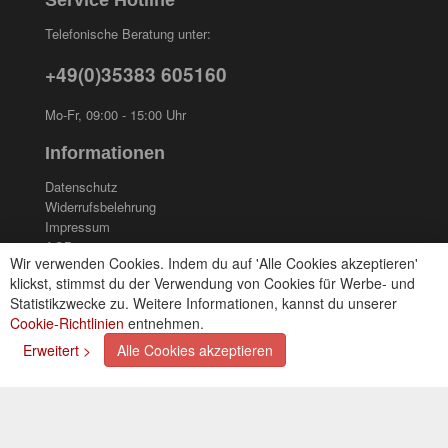
Service Hotline
Telefonische Beratung unter:
+49(0)35383 605160
Mo-Fr, 09:00 - 15:00 Uhr
Informationen
Datenschutz
Widerrufsbelehrung
Impressum
AGB
Wir verwenden Cookies. Indem du auf 'Alle Cookies akzeptieren'
Kontakt
klickst, stimmst du der Verwendung von Cookies für Werbe- und
Cookies einstellungen
Statistikzwecke zu. Weitere Informationen, kannst du unserer
Cookie-Richtlinien
entnehmen.
Zahlungsarten
Erweitert >
Alle Cookies akzeptieren
Kreditkarte (via PayPal)
Lastschrift (via PayPal)
Vorkasse
Bar bei Selbstabholung