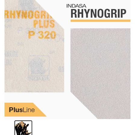
Schleif-Handpads
Zubehör/Hilfsmittel
Kleben & Beschichten
Abdecken
Spachteln
Lackieren
Polieren
Malerbedarf & Zubehör
Werkzeug & Maschinen
Reinigen