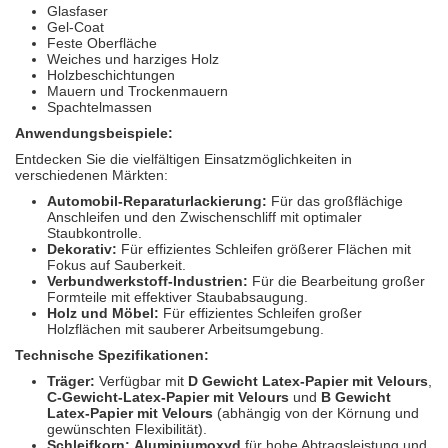
Glasfaser
Gel-Coat
Feste Oberfläche
Weiches und harziges Holz
Holzbeschichtungen
Mauern und Trockenmauern
Spachtelmassen
Anwendungsbeispiele:
Entdecken Sie die vielfältigen Einsatzmöglichkeiten in
verschiedenen Märkten:
Automobil-Reparaturlackierung:
Für das großflächige
Anschleifen und den Zwischenschliff mit optimaler
Staubkontrolle.
Dekorativ:
Für effizientes Schleifen größerer Flächen mit
Fokus auf Sauberkeit.
Verbundwerkstoff-Industrien:
Für die Bearbeitung großer
Formteile mit effektiver Staubabsaugung.
Holz und Möbel:
Für effizientes Schleifen großer
Holzflächen mit sauberer Arbeitsumgebung.
Technische Spezifikationen:
Träger:
Verfügbar mit
D Gewicht Latex-Papier mit Velours
,
C-Gewicht-Latex-Papier mit Velours
und
B Gewicht
Latex-Papier mit Velours
(abhängig von der Körnung und
gewünschten Flexibilität).
Schleifkorn:
Aluminiumoxyd
für hohe Abtragsleistung und