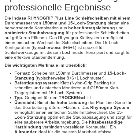
Spectral
(3)
professionelle Ergebnisse
StarChem
(5)
Die
Indasa RHYNOGRIP Plus Line Schleifscheiben mit einem
Durchmesser von 150mm und 15-Loch-Stanzung
bieten eine
hervorragende Kombination aus
hoher Abtragsleistung
und
Sundstrom
(1)
optimierter Staubabsaugung
für professionelle Schleifarbeiten
auf größeren Flächen. Das Rhynogrip-Klettsystem ermöglicht
Troton
(4)
einen einfachen Wechsel der Schleifscheiben. Die 15-Loch-
Konfiguration (typischerweise 8+6+1) ist speziell für
Schleifwerkzeuge mit diesem Lochmuster konzipiert und sorgt für
Wibeco
(2)
eine effektive Staubentfernung.
Die wichtigsten Merkmale im Überblick:
ZVG
(1)
Format:
Scheibe mit 150mm Durchmesser und
15-Loch-
Stanzung
(typischerweise 8+6+1 Lochmuster).
Befestigungssystem:
Klett (Nylon-Grip Backing für
schnelles und einfaches Montieren auf Ø150mm Klett-
Trägerplatten mit 15-Loch-System).
Typ:
Geeignet für den
TROCKEN
schliff.
Übersicht:
Bietet die
hohe Leistung
der Plus Line Serie für
das Bearbeiten größerer Flächen. Das
Rhynogrip-System
ermöglicht einen einfachen Schleifmittelwechsel. Die
15-
Loch-Stanzung
optimiert die Staubabsaugung und sorgt für
eine sauberere Arbeitsumgebung. Die
hitzebeständige
Harzbindung
verhindert vorzeitigen Kornausfall. Ein
Allrounder
ideal für die meisten Marktbedürfnisse.