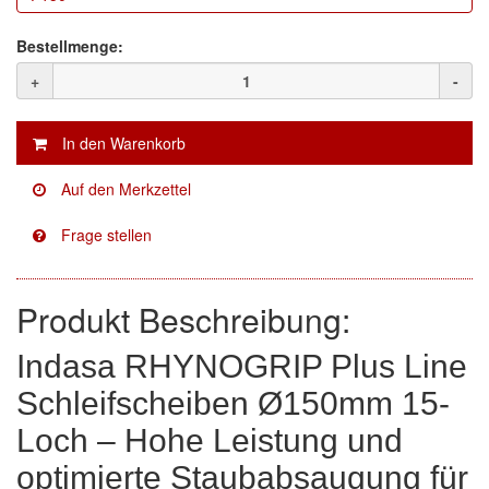
Facdos
(2)
Bestellmenge:
+
-
Finixa
(5)
Indasa
(113)
KWASNY
(2)
Mirka
(8)
no-name
(1)
Produkt Beschreibung:
Novol
(1)
Indasa RHYNOGRIP Plus Line
Prevost
(3)
Schleifscheiben Ø150mm 15-
Proma
(3)
Loch – Hohe Leistung und
Sia
(21)
optimierte Staubabsaugung für