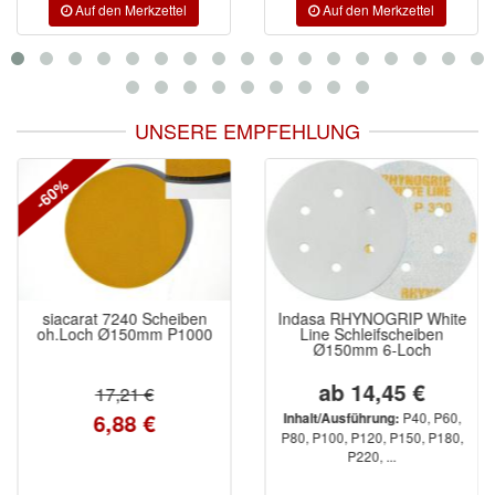
UNSERE EMPFEHLUNG
-60%
siacarat 7240 Scheiben
Indasa RHYNOGRIP White
oh.Loch Ø150mm P1000
Line Schleifscheiben
Ø150mm 6-Loch
ab 14,45 €
17,21 €
6,88 €
P40, P60,
Inhalt/Ausführung:
P80, P100, P120, P150, P180,
P220, ...