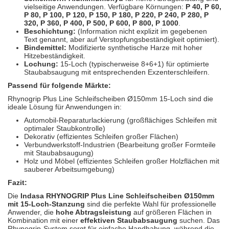
vielseitige Anwendungen. Verfügbare Körnungen:
P 40, P 60,
P 80, P 100, P 120, P 150, P 180, P 220, P 240, P 280, P
320, P 360, P 400, P 500, P 600, P 800, P 1000
.
Beschichtung:
(Information nicht explizit im gegebenen
Text genannt, aber auf Verstopfungsbeständigkeit optimiert).
Bindemittel:
Modifizierte synthetische Harze mit hoher
Hitzebeständigkeit.
Lochung:
15-Loch (typischerweise 8+6+1) für optimierte
Staubabsaugung mit entsprechenden Exzenterschleifern.
Passend für folgende Märkte:
Rhynogrip Plus Line Schleifscheiben Ø150mm 15-Loch sind die
ideale Lösung für Anwendungen in:
Automobil-Reparaturlackierung (großflächiges Schleifen mit
optimaler Staubkontrolle)
Dekorativ (effizientes Schleifen großer Flächen)
Verbundwerkstoff-Industrien (Bearbeitung großer Formteile
mit Staubabsaugung)
Holz und Möbel (effizientes Schleifen großer Holzflächen mit
sauberer Arbeitsumgebung)
Fazit:
Die
Indasa RHYNOGRIP Plus Line Schleifscheiben Ø150mm
mit 15-Loch-Stanzung
sind die perfekte Wahl für professionelle
Anwender, die
hohe Abtragsleistung
auf größeren Flächen in
Kombination mit einer
effektiven Staubabsaugung
suchen. Das
Rhynogrip-System sorgt für einfache Handhabung, während die