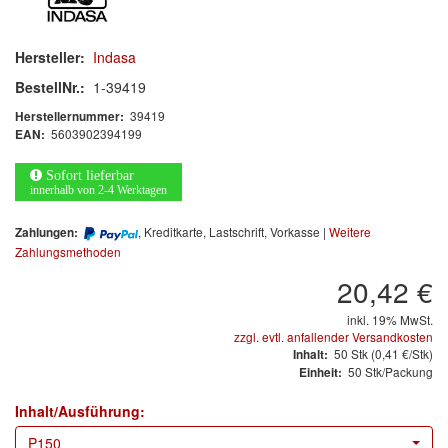
Arbeitsschutz
Luftfilter
Hersteller:
Indasa
BestellNr.:
1-39419
Mischfarben
39419
Herstellernummer:
5603902394199
EAN:
Restposten
Sofort lieferbar
Informationsmaterial
innerhalb von 2-4 Werktagen
MARKEN
, Kreditkarte, Lastschrift, Vorkasse |
Weitere
Zahlungen:
Zahlungsmethoden
3M
(1)
20,42 €
Colad
(2)
inkl. 19% MwSt.
zzgl. evtl. anfallender Versandkosten
50
Stk
(0,41 €/Stk)
Inhalt:
COLOR-EXPERT
(9)
50 Stk/Packung
Einheit:
E-D
(1)
Inhalt/Ausführung:
P150
EVERCOAT
(1)