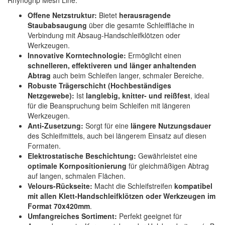
Rhynogrip Mesh Line:
Offene Netzstruktur:
Bietet
herausragende
Staubabsaugung
über die gesamte Schleiffläche in
Verbindung mit Absaug-Handschleifklötzen oder
Werkzeugen.
Innovative Korntechnologie:
Ermöglicht einen
schnelleren, effektiveren und länger anhaltenden
Abtrag
auch beim Schleifen langer, schmaler Bereiche.
Robuste Trägerschicht (Hochbeständiges
Netzgewebe):
Ist
langlebig, knitter- und reißfest
, ideal
für die Beanspruchung beim Schleifen mit längeren
Werkzeugen.
Anti-Zusetzung:
Sorgt für eine
längere Nutzungsdauer
des Schleifmittels, auch bei längerem Einsatz auf diesen
Formaten.
Elektrostatische Beschichtung:
Gewährleistet eine
optimale Kornpositionierung
für gleichmäßigen Abtrag
auf langen, schmalen Flächen.
Velours-Rückseite:
Macht die Schleifstreifen
kompatibel
mit allen Klett-Handschleifklötzen oder Werkzeugen im
Format 70x420mm
.
Umfangreiches Sortiment:
Perfekt geeignet für