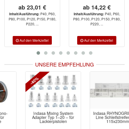
ab 23,01 €
ab 14,22 €
P40, P60,
P40, P60,
Inhalt/Ausführung:
Inhalt/Ausführung:
P80, P100, P120, P150, P180,
P80, P100, P120, P150, P180,
P220, ...
P220, ...
UNSERE EMPFEHLUNG
-40%
Indasa Mixing System
Indasa RHYNOGRIP Mesh
Adapter Typ 1–20 – für
Line Schleifstreifen Netz
Lackierpistolen
115x230mm