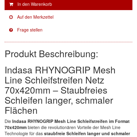
Facdos
(2)
Finixa
(5)
Indasa
(113)
Produkt Beschreibung:
KWASNY
(2)
Mirka
(8)
Indasa RHYNOGRIP Mesh
no-name
(1)
Line Schleifstreifen Netz
70x420mm – Staubfreies
Novol
(1)
Schleifen langer, schmaler
Prevost
(3)
Flächen
Proma
(3)
Die
Indasa RHYNOGRIP Mesh Line Schleifstreifen im Format
70x420mm
bieten die revolutionären Vorteile der Mesh Line
Sia
(21)
Technologie für das
staubfreie Schleifen langer und schmaler