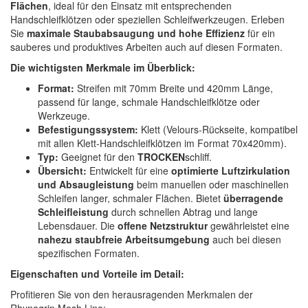
Flächen
, ideal für den Einsatz mit entsprechenden
Spectral
(3)
Handschleifklötzen oder speziellen Schleifwerkzeugen. Erleben
Sie
maximale Staubabsaugung und hohe Effizienz
für ein
StarChem
(5)
sauberes und produktives Arbeiten auch auf diesen Formaten.
Sundstrom
(1)
Die wichtigsten Merkmale im Überblick:
Format:
Streifen mit 70mm Breite und 420mm Länge,
Troton
(4)
passend für lange, schmale Handschleifklötze oder
Werkzeuge.
Wibeco
(2)
Befestigungssystem:
Klett (Velours-Rückseite, kompatibel
mit allen Klett-Handschleifklötzen im Format 70x420mm).
ZVG
(1)
Typ:
Geeignet für den
TROCKEN
schliff.
Übersicht:
Entwickelt für eine
optimierte Luftzirkulation
und Absaugleistung
beim manuellen oder maschinellen
Schleifen langer, schmaler Flächen. Bietet
überragende
Schleifleistung
durch schnellen Abtrag und lange
Lebensdauer. Die
offene Netzstruktur
gewährleistet eine
nahezu staubfreie Arbeitsumgebung
auch bei diesen
spezifischen Formaten.
Eigenschaften und Vorteile im Detail:
Profitieren Sie von den herausragenden Merkmalen der