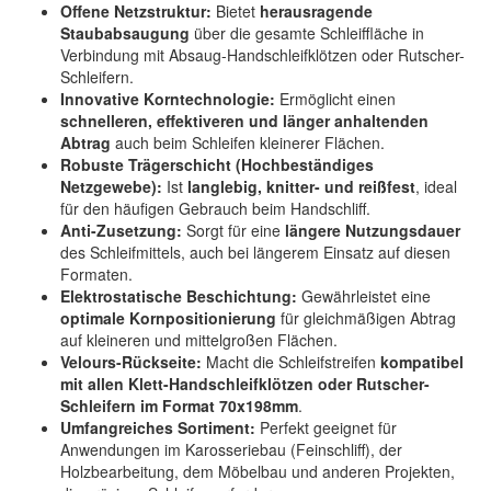
Offene Netzstruktur:
Bietet
herausragende
Staubabsaugung
über die gesamte Schleiffläche in
Verbindung mit Absaug-Handschleifklötzen oder Rutscher-
Schleifern.
Innovative Korntechnologie:
Ermöglicht einen
schnelleren, effektiveren und länger anhaltenden
Abtrag
auch beim Schleifen kleinerer Flächen.
Robuste Trägerschicht (Hochbeständiges
Netzgewebe):
Ist
langlebig, knitter- und reißfest
, ideal
für den häufigen Gebrauch beim Handschliff.
Anti-Zusetzung:
Sorgt für eine
längere Nutzungsdauer
des Schleifmittels, auch bei längerem Einsatz auf diesen
Formaten.
Elektrostatische Beschichtung:
Gewährleistet eine
optimale Kornpositionierung
für gleichmäßigen Abtrag
auf kleineren und mittelgroßen Flächen.
Velours-Rückseite:
Macht die Schleifstreifen
kompatibel
mit allen Klett-Handschleifklötzen oder Rutscher-
Schleifern im Format 70x198mm
.
Umfangreiches Sortiment:
Perfekt geeignet für
Anwendungen im Karosseriebau (Feinschliff), der
Holzbearbeitung, dem Möbelbau und anderen Projekten,