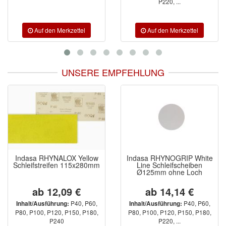
P220, ...
UNSERE EMPFEHLUNG
llow
Indasa RHYNOGRIP White
Indasa RHYNOGRIP 
280mm
Line Schleifscheiben
Line Ultravent
Ø125mm ohne Loch
Schleifscheiben Ø1
Multiloch
ab 14,14 €
33,97 €
P60,
P40, P60,
P80
Inhalt/Ausführung:
Inhalt/Ausführung:
P180,
P80, P100, P120, P150, P180,
P1000, P1200, P150
P220, ...