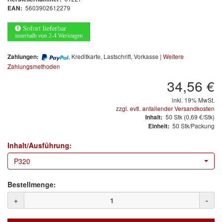
Arbeitsschutz
5603902612279
EAN:
Luftfilter
Sofort lieferbar
innerhalb von 2-4 Werktagen
Mischfarben
, Kreditkarte, Lastschrift, Vorkasse |
Weitere
Zahlungen:
Zahlungsmethoden
Restposten
34,56 €
Informationsmaterial
inkl. 19% MwSt.
zzgl. evtl. anfallender Versandkosten
MARKEN
50
Stk
(0,69 €/Stk)
Inhalt:
50 Stk/Packung
Einheit:
3M
(1)
Inhalt/Ausführung:
Colad
(2)
P320
COLOR-EXPERT
(9)
Bestellmenge:
E-D
(1)
+
-
EVERCOAT
(1)