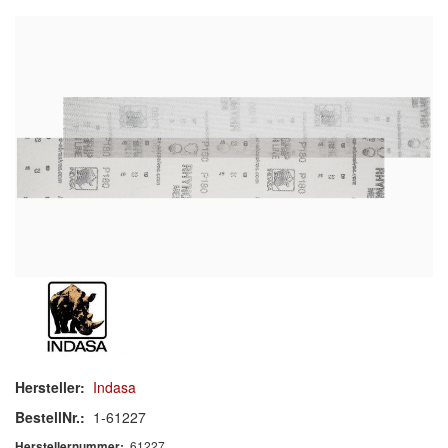
Schleif-Handpads
Zubehör/Hilfsmittel
Kleben & Beschichten
Abdecken
Spachteln
Lackieren
Polieren
Malerbedarf & Zubehör
Werkzeug & Maschinen
Hersteller:
Indasa
Reinigen
BestellNr.:
1-61227
61227
Herstellernummer: