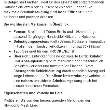
mittelgroßer Flächen
, ideal für den Einsatz mit entsprechenden
Spectral
(3)
Handschleifklötzen oder Rutscher-Schleifern. Erleben Sie
maximale Staubabsaugung und hohe Effizienz
für ein
StarChem
(5)
sauberes und präzises Arbeiten.
Sundstrom
(1)
Die wichtigsten Merkmale im Überblick:
Format:
Streifen mit 70mm Breite und 198mm Länge,
Troton
(4)
passend für gängige Handschleifklötze und Rutscher.
Befestigungssystem:
Klett (Velours-Rückseite, kompatibel
Wibeco
(2)
mit allen Klett-Handschleifklötzen im Format 70x198mm).
Typ:
Geeignet für den
TROCKEN
schliff.
ZVG
(1)
Übersicht:
Entwickelt für eine
optimierte Luftzirkulation
und Absaugleistung
beim manuellen oder maschinellen
Schleifen kleinerer und mittelgroßer Flächen. Bietet
überragende Schleifleistung
durch schnellen Abtrag und
lange Lebensdauer. Die
offene Netzstruktur
gewährleistet
eine
nahezu staubfreie Arbeitsumgebung
auch bei
diesen handlichen Formaten.
Eigenschaften und Vorteile im Detail:
Profitieren Sie von den herausragenden Merkmalen der
Rhynogrip Mesh Line: