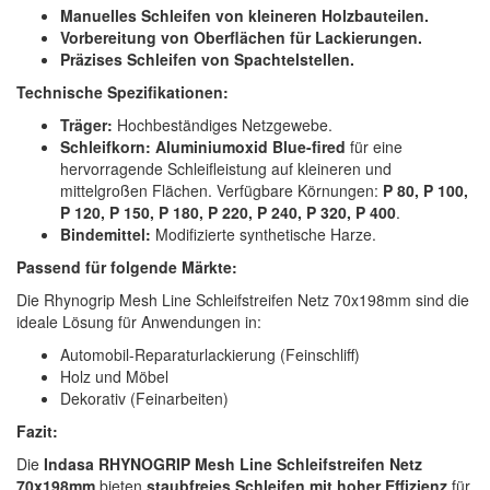
Manuelles Schleifen von kleineren Holzbauteilen.
Vorbereitung von Oberflächen für Lackierungen.
Präzises Schleifen von Spachtelstellen.
Technische Spezifikationen:
Träger:
Hochbeständiges Netzgewebe.
Schleifkorn:
Aluminiumoxid Blue-fired
für eine
hervorragende Schleifleistung auf kleineren und
mittelgroßen Flächen. Verfügbare Körnungen:
P 80, P 100,
P 120, P 150, P 180, P 220, P 240, P 320, P 400
.
Bindemittel:
Modifizierte synthetische Harze.
Passend für folgende Märkte:
Die Rhynogrip Mesh Line Schleifstreifen Netz 70x198mm sind die
ideale Lösung für Anwendungen in:
Automobil-Reparaturlackierung (Feinschliff)
Holz und Möbel
Dekorativ (Feinarbeiten)
Fazit:
Die
Indasa RHYNOGRIP Mesh Line Schleifstreifen Netz
70x198mm
bieten
staubfreies Schleifen mit hoher Effizienz
für