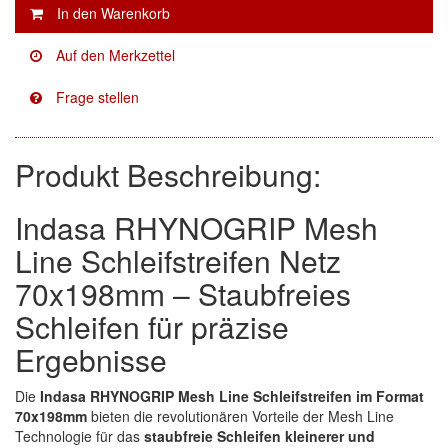
Facdos
(2)
Finixa
(5)
Indasa
(113)
Produkt Beschreibung:
KWASNY
(2)
Mirka
(8)
Indasa RHYNOGRIP Mesh
no-name
(1)
Line Schleifstreifen Netz
70x198mm – Staubfreies
Novol
(1)
Schleifen für präzise
Prevost
(3)
Ergebnisse
Proma
(3)
Die
Indasa RHYNOGRIP Mesh Line Schleifstreifen im Format
70x198mm
bieten die revolutionären Vorteile der Mesh Line
Sia
(21)
Technologie für das
staubfreie Schleifen kleinerer und