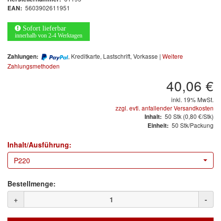
Arbeitsschutz
5603902611951
EAN:
Luftfilter
Sofort lieferbar
innerhalb von 2-4 Werktagen
Mischfarben
, Kreditkarte, Lastschrift, Vorkasse |
Weitere
Zahlungen:
Zahlungsmethoden
Restposten
40,06 €
Informationsmaterial
inkl. 19% MwSt.
zzgl. evtl. anfallender Versandkosten
MARKEN
50
Stk
(0,80 €/Stk)
Inhalt:
50 Stk/Packung
Einheit:
3M
(1)
Inhalt/Ausführung:
Colad
(2)
P220
COLOR-EXPERT
(9)
Bestellmenge:
E-D
(1)
+
-
EVERCOAT
(1)