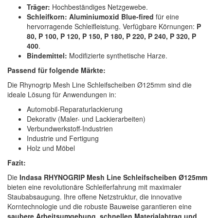
Träger:
Hochbeständiges Netzgewebe.
Schleifkorn:
Aluminiumoxid Blue-fired
für eine
hervorragende Schleifleistung. Verfügbare Körnungen:
P
80, P 100, P 120, P 150, P 180, P 220, P 240, P 320, P
400
.
Bindemittel:
Modifizierte synthetische Harze.
Passend für folgende Märkte:
Die Rhynogrip Mesh Line Schleifscheiben Ø125mm sind die
ideale Lösung für Anwendungen in:
Automobil-Reparaturlackierung
Dekorativ (Maler- und Lackierarbeiten)
Verbundwerkstoff-Industrien
Industrie und Fertigung
Holz und Möbel
Fazit:
Die
Indasa RHYNOGRIP Mesh Line Schleifscheiben Ø125mm
bieten eine revolutionäre Schleiferfahrung mit maximaler
Staubabsaugung. Ihre offene Netzstruktur, die innovative
Korntechnologie und die robuste Bauweise garantieren eine
saubere Arbeitsumgebung, schnellen Materialabtrag und