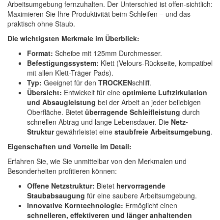
Arbeitsumgebung fernzuhalten. Der Unterschied ist offen-sichtlich:
Spectral
(3)
Maximieren Sie Ihre Produktivität beim Schleifen – und das
praktisch ohne Staub.
StarChem
(5)
Die wichtigsten Merkmale im Überblick:
Sundstrom
(1)
Format:
Scheibe mit 125mm Durchmesser.
Befestigungssystem:
Klett (Velours-Rückseite, kompatibel
Troton
(4)
mit allen Klett-Träger Pads).
Typ:
Geeignet für den
TROCKEN
schliff.
Wibeco
(2)
Übersicht:
Entwickelt für eine
optimierte Luftzirkulation
und Absaugleistung
bei der Arbeit an jeder beliebigen
ZVG
(1)
Oberfläche. Bietet
überragende Schleifleistung
durch
schnellen Abtrag und lange Lebensdauer. Die
Netz-
Struktur
gewährleistet eine
staubfreie Arbeitsumgebung
.
Eigenschaften und Vorteile im Detail:
Erfahren Sie, wie Sie unmittelbar von den Merkmalen und
Besonderheiten profitieren können:
Offene Netzstruktur:
Bietet
hervorragende
Staubabsaugung
für eine saubere Arbeitsumgebung.
Innovative Korntechnologie:
Ermöglicht einen
schnelleren, effektiveren und länger anhaltenden