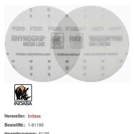
Schleif-Handpads
Zubehör/Hilfsmittel
Kleben & Beschichten
Abdecken
Spachteln
Lackieren
Polieren
Malerbedarf & Zubehör
Werkzeug & Maschinen
Hersteller:
Indasa
Reinigen
BestellNr.:
1-61195
61195
Herstellernummer: