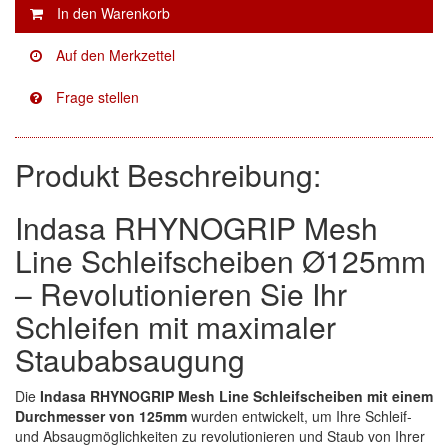
Facdos
(2)
Finixa
(5)
Indasa
(113)
Produkt Beschreibung:
KWASNY
(2)
Mirka
(8)
Indasa RHYNOGRIP Mesh
no-name
(1)
Line Schleifscheiben Ø125mm
– Revolutionieren Sie Ihr
Novol
(1)
Schleifen mit maximaler
Prevost
(3)
Staubabsaugung
Proma
(3)
Die
Indasa RHYNOGRIP Mesh Line Schleifscheiben mit einem
Durchmesser von 125mm
wurden entwickelt, um Ihre Schleif-
Sia
(21)
und Absaugmöglichkeiten zu revolutionieren und Staub von Ihrer