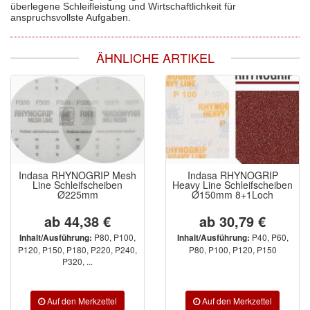
überlegene Schleifleistung und Wirtschaftlichkeit für
anspruchsvollste Aufgaben.
ÄHNLICHE ARTIKEL
Indasa RHYNOGRIP Mesh
Indasa RHYNOGRIP
Line Schleifscheiben
Heavy Line Schleifscheiben
Ø225mm
Ø150mm 8+1Loch
ab 44,38 €
ab 30,79 €
P80, P100,
P40, P60,
Inhalt/Ausführung:
Inhalt/Ausführung:
P120, P150, P180, P220, P240,
P80, P100, P120, P150
P320, ...