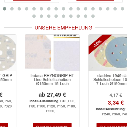
UNSERE EMPFEHLUNG
-20%
Indasa RHYNOGRIP HT
siadrive 1949 siafast
Line Schleifscheiben
Schleifscheiben 10 Stück
Ø150mm 15-Loch
7-Loch Ø150mm Klett
ab 27,49 €
4,17 €
3,34 €
P40, P60,
Inhalt/Ausführung:
P80, P100, P120, P150, P180,
P120,
Inhalt/Ausführung:
P220, ...
P240, P360, P400