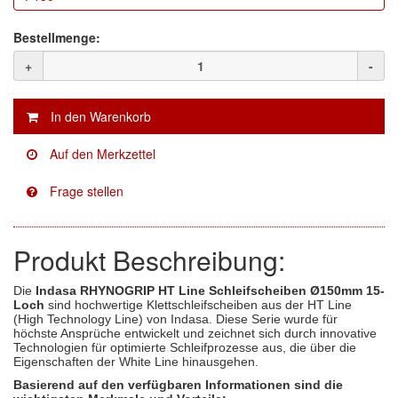
Facdos
(2)
Bestellmenge:
+
-
Finixa
(5)
Indasa
(113)
KWASNY
(2)
Mirka
(8)
no-name
(1)
Produkt Beschreibung:
Novol
(1)
Die
Indasa RHYNOGRIP HT Line Schleifscheiben Ø150mm 15-
Prevost
(3)
Loch
sind hochwertige Klettschleifscheiben aus der HT Line
(High Technology Line) von Indasa. Diese Serie wurde für
Proma
(3)
höchste Ansprüche entwickelt und zeichnet sich durch innovative
Technologien für optimierte Schleifprozesse aus, die über die
Eigenschaften der White Line hinausgehen.
Sia
(21)
Basierend auf den verfügbaren Informationen sind die