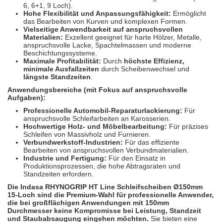
6, 6+1, 9 Loch).
Hohe Flexibilität und Anpassungsfähigkeit:
Ermöglicht
das Bearbeiten von Kurven und komplexen Formen.
Vielseitige Anwendbarkeit auf anspruchsvollen
Materialien:
Exzellent geeignet für harte Hölzer, Metalle,
anspruchsvolle Lacke, Spachtelmassen und moderne
Beschichtungssysteme.
Maximale Profitabilität:
Durch
höchste Effizienz,
minimale Ausfallzeiten
durch Scheibenwechsel und
längste Standzeiten
.
Anwendungsbereiche (mit Fokus auf anspruchsvolle
Aufgaben):
Professionelle Automobil-Reparaturlackierung:
Für
anspruchsvolle Schleifarbeiten an Karosserien.
Hochwertige Holz- und Möbelbearbeitung:
Für präzises
Schleifen von Massivholz und Furnieren.
Verbundwerkstoff-Industrien:
Für das effiziente
Bearbeiten von anspruchsvollen Verbundmaterialien.
Industrie und Fertigung:
Für den Einsatz in
Produktionsprozessen, die hohe Abtragsraten und
Standzeiten erfordern.
Die Indasa RHYNOGRIP HT Line Schleifscheiben Ø150mm
15-Loch sind die Premium-Wahl für professionelle Anwender,
die bei großflächigen Anwendungen mit 150mm
Durchmesser keine Kompromisse bei Leistung, Standzeit
und Staubabsaugung eingehen möchten.
Sie bieten eine