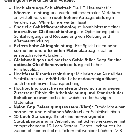
wichtigsten Merkmale und Vorteile:
Spectral
(3)
Hochleistungs-Schleifmittel:
Die HT Line steht für
höchste Leistung
und wurde mit modernsten Verfahren
StarChem
(5)
entwickelt, was eine
noch höhere Abtragsleistung
im
Vergleich zur White Line erwarten lässt.
Spezielle Schleifkorntechnologie:
Kombiniert mit einer
Sundstrom
(1)
innovativen Gleitbeschichtung
zur Optimierung jedes
Schleifvorgangs und Reduzierung von Reibung und
Troton
(4)
Wärmeentwicklung.
Extrem hohe Abtragsleistung:
Ermöglicht einen
sehr
schnellen und effizienten Materialabtrag
, ideal für
Wibeco
(2)
anspruchsvolle Aufgaben.
Gleichmäßiges und präzises Schleifbild:
Sorgt für eine
optimale Oberflächenvorbereitung
mit hoher
ZVG
(1)
Finishqualität.
Hochfeste Kunstharzbindung:
Minimiert den Ausfall des
Schleifkorns und
erhöht die Lebensdauer signifikant
,
auch bei intensiver Beanspruchung.
Hochtechnologische resistente Beschichtung gegen
Zusetzen:
Erhöht die
Arbeitsleistung und Standzeit der
Scheiben extrem
, selbst bei weichen oder harzigen
Materialien.
Nylon Grip Befestigungssystem (Klett):
Ermöglicht einen
schnellen und einfachen Wechsel
der Schleifscheiben.
15-Loch-Stanzung:
Bietet eine
hervorragende
Staubabsaugung
in Verbindung mit Schleifwerkzeugen mit
entsprechendem 15-Loch-System. Dieses Lochmuster ist
zudem oft kompatibel mit Tellern mit weniger Löchern (z.B.