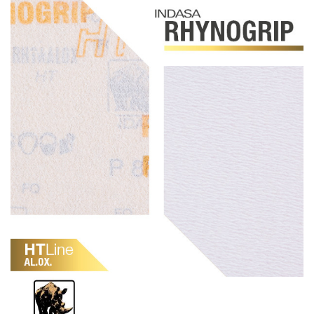
Schleif-Handpads
Zubehör/Hilfsmittel
Kleben & Beschichten
Abdecken
Spachteln
Lackieren
Polieren
Malerbedarf & Zubehör
Werkzeug & Maschinen
Reinigen