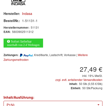
Arbeitsschutz
Luftfilter
Hersteller:
Indasa
BestellNr.:
1-51131-1
Mischfarben
51131
Herstellernummer:
5603902511312
EAN:
Restposten
Sofort lieferbar
Informationsmaterial
innerhalb von 2-4 Werktagen
MARKEN
, Kreditkarte, Lastschrift, Vorkasse |
Weitere
Zahlungen:
Zahlungsmethoden
3M
(1)
27,49 €
Colad
(2)
inkl. 19% MwSt.
zzgl. evtl. anfallender Versandkosten
50
Stk
(0,55 €/Stk)
Inhalt:
COLOR-EXPERT
(9)
50 Stk/Packung
Einheit:
E-D
(1)
Inhalt/Ausführung:
P150
EVERCOAT
(1)