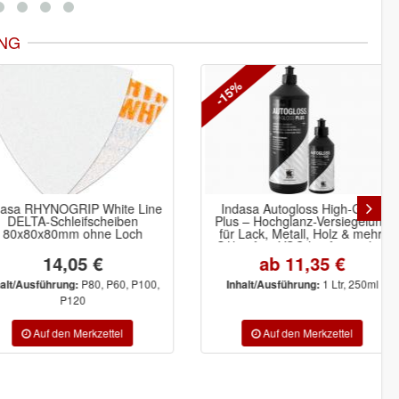
NG
-15%
a RHYNOGRIP White Line
Indasa Autogloss High-Gloss
LTA-Schleifscheiben
Plus – Hochglanz-Versiegelung
x80x80mm ohne Loch
für Lack, Metall, Holz & mehr.
Silikonfrei, VOC-konform, ideal
für dunkle Farben. Für
14,05 €
ab 11,35 €
professionelles Glanzfinish ohne
Staub oder Spritzer.
P80, P60, P100,
1 Ltr, 250ml
/Ausführung:
Inhalt/Ausführung:
P120