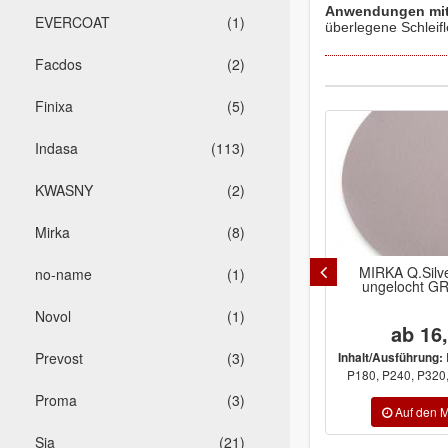
Anwendungen mit 
EVERCOAT
(1)
überlegene Schleifl
Facdos
(2)
Finixa
(5)
Indasa
(113)
KWASNY
(2)
Mirka
(8)
MIRKA Q.Silv
no-name
(1)
ungelocht G
Novol
(1)
ab 16
Prevost
(3)
Inhalt/Ausführung:
P180, P240, P320, 
Proma
(3)
Sia
(21)