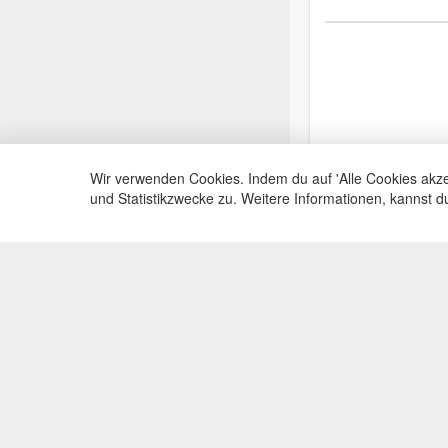
Wir verwenden Cookies. Indem du auf 'Alle Cookies akze
und Statistikzwecke zu. Weitere Informationen, kannst 
Service Hotli
Telefonische Beratu
+49(0)35383
Mo-Fr, 09:00 - 15:0