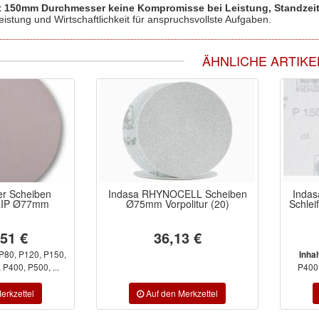
150mm Durchmesser keine Kompromisse bei Leistung, Standzei
eistung und Wirtschaftlichkeit für anspruchsvollste Aufgaben.
ÄHNLICHE ARTIKE
er Scheiben
Indasa RHYNOCELL Scheiben
Indas
RIP Ø77mm
Ø75mm Vorpolitur (20)
Schle
,51 €
36,13 €
P80, P120, P150,
Inha
P400, P500, ...
P400,