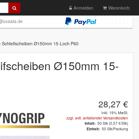
Anmelden
Warenkorb
o@oxaata.de
 Schleifscheiben Ø150mm 15-Loch P60
ifscheiben Ø150mm 15-
28,27 €
inkl. 19% MwSt.
zzgl. evtl. anfallender Versandkosten
50
Stk
(0,57 €/Stk)
Inhalt:
50 Stk/Packung
Einheit: