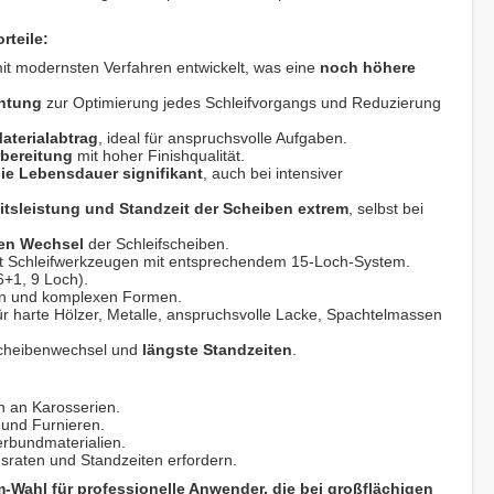
rteile:
t modernsten Verfahren entwickelt, was eine
noch höhere
chtung
zur Optimierung jedes Schleifvorgangs und Reduzierung
aterialabtrag
, ideal für anspruchsvolle Aufgaben.
bereitung
mit hoher Finishqualität.
ie Lebensdauer signifikant
, auch bei intensiver
itsleistung und Standzeit der Scheiben extrem
, selbst bei
hen Wechsel
der Schleifscheiben.
t Schleifwerkzeugen mit entsprechendem 15-Loch-System.
6+1, 9 Loch).
en und komplexen Formen.
ür harte Hölzer, Metalle, anspruchsvolle Lacke, Spachtelmassen
cheibenwechsel und
längste Standzeiten
.
n an Karosserien.
 und Furnieren.
erbundmaterialien.
sraten und Standzeiten erfordern.
ahl für professionelle Anwender, die bei großflächigen