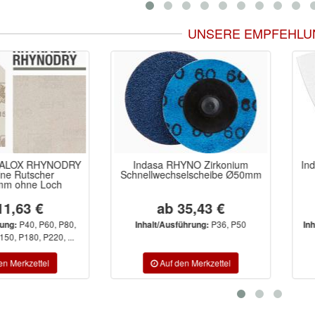
UNSERE EMPFEHLU
OX RHYNODRY
Indasa RHYNO Zirkonium
Indas
 Rutscher
Schnellwechselscheibe Ø50mm
DE
ohne Loch
80
,63 €
ab 35,43 €
P40, P60, P80,
P36, P50
:
Inhalt/Ausführung:
Inhalt
P180, P220, ...