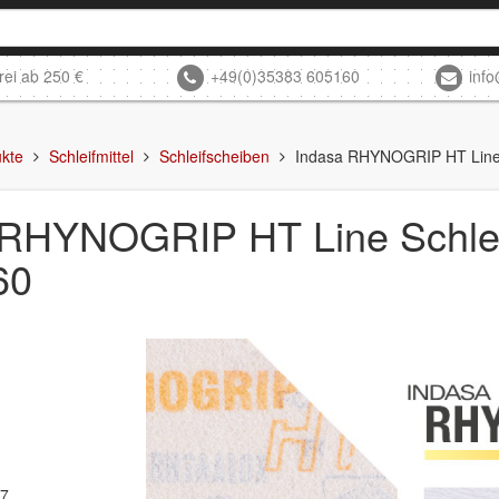
rei ab 250 €
+49(0)35383 605160
inf
kte
Schleifmittel
Schleifscheiben
Indasa RHYNOGRIP HT Line
 RHYNOGRIP HT Line Schle
60
27