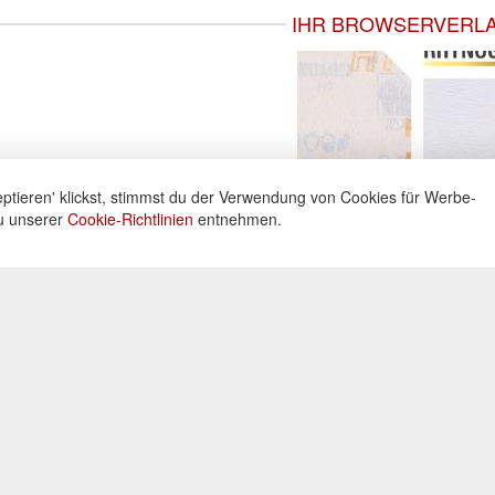
IHR BROWSERVERL
ptieren' klickst, stimmst du der Verwendung von Cookies für Werbe-
du unserer
Cookie-Richtlinien
entnehmen.
ne
Informationen
Zahlu
ng unter:
Datenschutz
Widerrufsbelehrung
Kreditka
 605160
Impressum
Lastschr
AGB
Vorkass
Kontakt
0 Uhr
Bar bei 
Cookies einstellungen