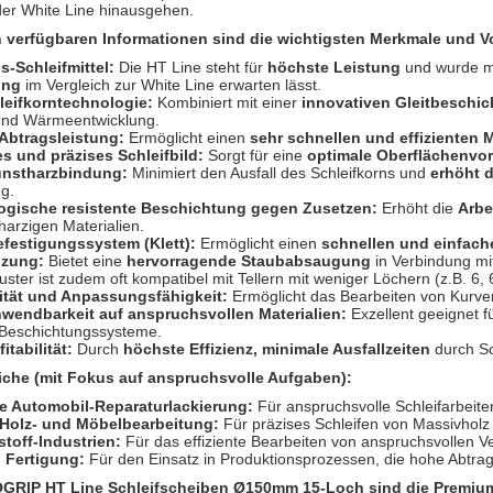
der White Line hinausgehen.
 verfügbaren Informationen sind die wichtigsten Merkmale und Vo
-Schleifmittel:
Die HT Line steht für
höchste Leistung
und wurde mi
ung
im Vergleich zur White Line erwarten lässt.
leifkorntechnologie:
Kombiniert mit einer
innovativen Gleitbeschi
und Wärmeentwicklung.
Abtragsleistung:
Ermöglicht einen
sehr schnellen und effizienten M
s und präzises Schleifbild:
Sorgt für eine
optimale Oberflächenvor
unstharzbindung:
Minimiert den Ausfall des Schleifkorns und
erhöht d
g.
gische resistente Beschichtung gegen Zusetzen:
Erhöht die
Arbe
harzigen Materialien.
efestigungssystem (Klett):
Ermöglicht einen
schnellen und einfac
nzung:
Bietet eine
hervorragende Staubabsaugung
in Verbindung mi
ter ist zudem oft kompatibel mit Tellern mit weniger Löchern (z.B. 6, 
lität und Anpassungsfähigkeit:
Ermöglicht das Bearbeiten von Kurv
nwendbarkeit auf anspruchsvollen Materialien:
Exzellent geeignet f
Beschichtungssysteme.
itabilität:
Durch
höchste Effizienz, minimale Ausfallzeiten
durch S
he (mit Fokus auf anspruchsvolle Aufgaben):
le Automobil-Reparaturlackierung:
Für anspruchsvolle Schleifarbeite
Holz- und Möbelbearbeitung:
Für präzises Schleifen von Massivholz
toff-Industrien:
Für das effiziente Bearbeiten von anspruchsvollen V
 Fertigung:
Für den Einsatz in Produktionsprozessen, die hohe Abtrag
GRIP HT Line Schleifscheiben Ø150mm 15-Loch sind die Premium-W