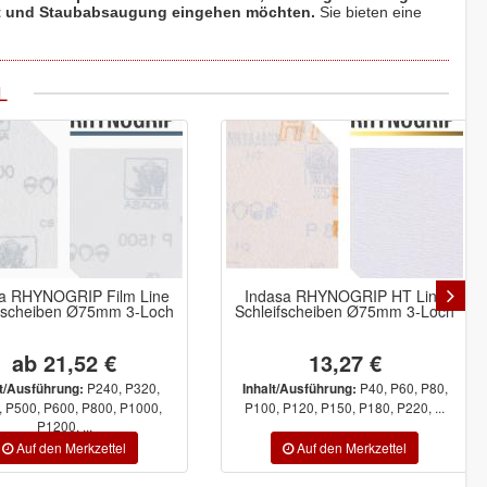
t und Staubabsaugung eingehen möchten.
Sie bieten eine
L
a RHYNOGRIP Film Line
Indasa RHYNOGRIP HT Line
ifscheiben Ø75mm 3-Loch
Schleifscheiben Ø75mm 3-Loch
ab 21,52 €
13,27 €
P240, P320,
P40, P60, P80,
lt/Ausführung:
Inhalt/Ausführung:
 P500, P600, P800, P1000,
P100, P120, P150, P180, P220, ...
P1200, ...