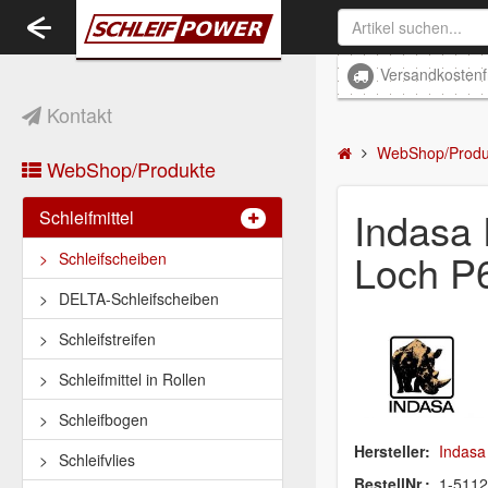
Toggle
navigation
Versandkostenf
Kontakt
WebShop/Produ
WebShop/Produkte
Indasa
Schleifmittel
Loch P
Schleifscheiben
DELTA-Schleifscheiben
Schleifstreifen
Schleifmittel in Rollen
Schleifbogen
Hersteller:
Indasa
Schleifvlies
BestellNr.:
1-511