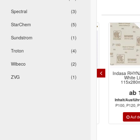
Spectral
(3)
StarChem
(5)
Sundstrom
(1)
Troton
(4)
Wibeco
(2)
Indasa RHYNOGRIP HT Line
Indasa RHYNAL
ZVG
(1)
Schleifscheiben Ø150mm 15-
White Line
Loch
115x280mm 
ab 27,49 €
ab 11
P40, P60, P80,
Inhalt/Ausführung:
Inhalt/Ausführung
P100, P120, P150, P180, P220, ...
P100, P120, P150, 