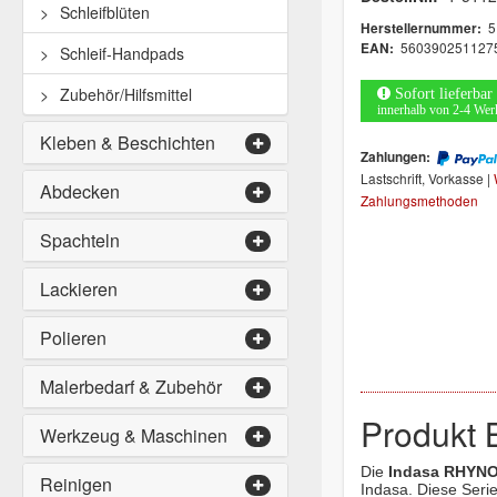
Schleifblüten
5
Herstellernummer:
560390251127
EAN:
Schleif-Handpads
Zubehör/Hilfsmittel
Sofort lieferbar
innerhalb von 2-4 Wer
Kleben & Beschichten
Zahlungen:
Lastschrift, Vorkasse |
Abdecken
Zahlungsmethoden
Spachteln
Lackieren
Polieren
Malerbedarf & Zubehör
Produkt 
Werkzeug & Maschinen
Die
Indasa RHYNO
Reinigen
Indasa. Diese Serie