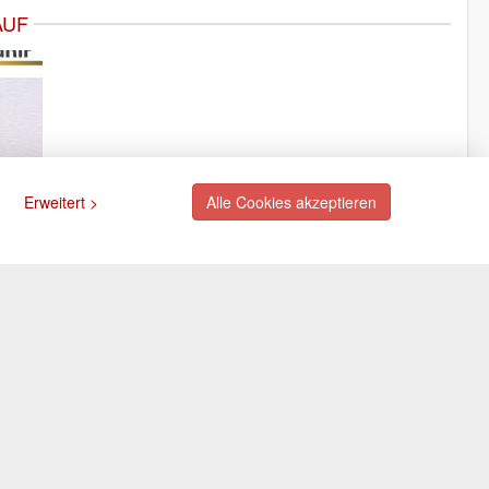
AUF
Erweitert >
Alle Cookies akzeptieren
ngsarten
Newsletter
Abonnieren Sie unseren
kostenlosen Newsletter und
rte (via PayPal)
verpassen Sie nie mehr
ift (via PayPal)
Neuigkeiten oder Aktionen!
e
Der Newsletter ist jederzeit über
Selbstabholung
einen Link in der eMail wieder
abbestellbar.