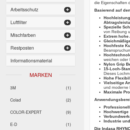
die Eigenschaften 
Arbeitsschutz
Basierend auf den
Hochleistungs
Luftfilter
Abtragsleist
Spezielle Sch
von Reibung 
Mischfarben
Extrem hohe 
Gleichmäßige
Hochfeste K
Restposten
Beanspruchun
Hochtechnolo
Informationsmaterial
weichen oder 
Nylon Grip B
15-Loch-Sta
MARKEN
Dieses Lochmus
Hohe Flexibi
Vielseitige A
3M
(1)
und moderne 
Maximale Prof
Colad
(2)
Anwendungsbereic
Professionel
COLOR-EXPERT
(9)
Hochwertige 
Verbundwerks
Industrie und
E-D
(1)
Die Indasa RHYNO