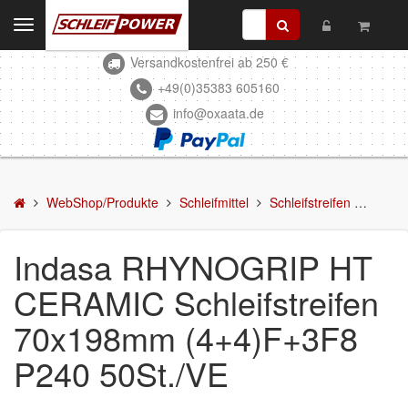
Toggle
navigation
Versandkostenfrei ab 250 €
Kontakt
+49(0)35383 605160
info@oxaata.de
WebShop/Produkte
Schleifmittel
Schleifscheiben
WebShop/Produkte
Schleifmittel
Schleifstreifen
Indas
DELTA-Schleifscheiben
Indasa RHYNOGRIP HT
Schleifstreifen
CERAMIC Schleifstreifen
Schleifmittel in Rollen
70x198mm (4+4)F+3F8
Schleifbogen
P240 50St./VE
Schleifvlies
Schleifblüten