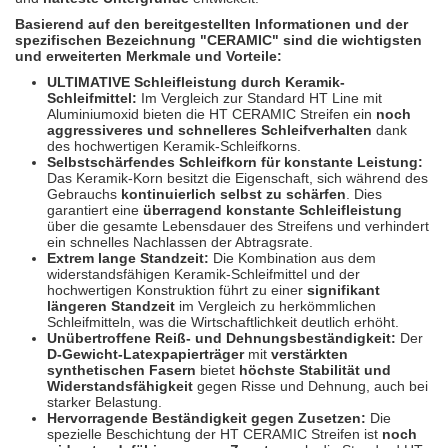
Spectral
(3)
Basierend auf den bereitgestellten Informationen und der
spezifischen Bezeichnung "CERAMIC" sind die wichtigsten
StarChem
(5)
und erweiterten Merkmale und Vorteile:
ULTIMATIVE Schleifleistung durch Keramik-
Sundstrom
(1)
Schleifmittel:
Im Vergleich zur Standard HT Line mit
Aluminiumoxid bieten die HT CERAMIC Streifen ein
noch
aggressiveres und schnelleres Schleifverhalten
dank
Troton
(4)
des hochwertigen Keramik-Schleifkorns.
Selbstschärfendes Schleifkorn für konstante Leistung:
Wibeco
(2)
Das Keramik-Korn besitzt die Eigenschaft, sich während des
Gebrauchs
kontinuierlich selbst zu schärfen
. Dies
garantiert eine
überragend konstante Schleifleistung
ZVG
(1)
über die gesamte Lebensdauer des Streifens und verhindert
ein schnelles Nachlassen der Abtragsrate.
Extrem lange Standzeit:
Die Kombination aus dem
widerstandsfähigen Keramik-Schleifmittel und der
hochwertigen Konstruktion führt zu einer
signifikant
längeren Standzeit
im Vergleich zu herkömmlichen
Schleifmitteln, was die Wirtschaftlichkeit deutlich erhöht.
Unübertroffene Reiß- und Dehnungsbeständigkeit:
Der
D-Gewicht-Latexpapierträger
mit
verstärkten
synthetischen Fasern
bietet
höchste Stabilität und
Widerstandsfähigkeit
gegen Risse und Dehnung, auch bei
starker Belastung.
Hervorragende Beständigkeit gegen Zusetzen:
Die
spezielle Beschichtung der HT CERAMIC Streifen ist
noch