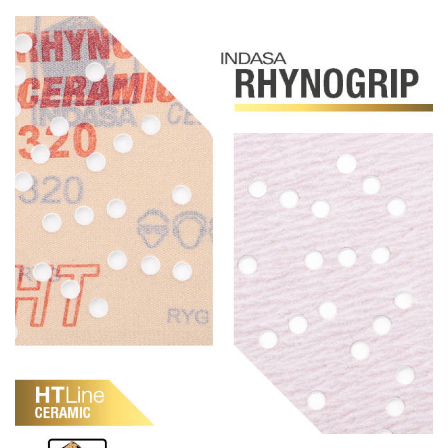
Schleif-Handpads
Zubehör/Hilfsmittel
Kleben & Beschichten
Abdecken
Spachteln
Lackieren
Polieren
Malerbedarf & Zubehör
Werkzeug & Maschinen
Reinigen