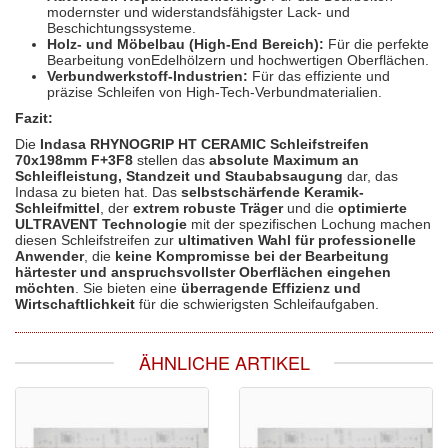
modernster und widerstandsfähigster Lack- und
Beschichtungssysteme.
Holz- und Möbelbau (High-End Bereich):
Für die perfekte
Bearbeitung vonEdelhölzern und hochwertigen Oberflächen.
Verbundwerkstoff-Industrien:
Für das effiziente und
präzise Schleifen von High-Tech-Verbundmaterialien.
Fazit:
Die
Indasa RHYNOGRIP HT CERAMIC Schleifstreifen
70x198mm F+3F8
stellen das
absolute Maximum an
Schleifleistung, Standzeit und Staubabsaugung
dar, das
Indasa zu bieten hat. Das
selbstschärfende Keramik-
Schleifmittel
, der
extrem robuste Träger
und die
optimierte
ULTRAVENT Technologie
mit der spezifischen Lochung machen
diesen Schleifstreifen zur
ultimativen Wahl für professionelle
Anwender
, die
keine Kompromisse bei der Bearbeitung
härtester und anspruchsvollster Oberflächen eingehen
möchten
. Sie bieten eine
überragende Effizienz und
Wirtschaftlichkeit
für die schwierigsten Schleifaufgaben.
ÄHNLICHE ARTIKEL