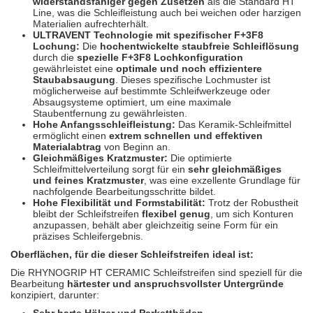
widerstandsfähiger gegen Zusetzen
als die Standard HT
Line, was die Schleifleistung auch bei weichen oder harzigen
Materialien aufrechterhält.
ULTRAVENT Technologie mit spezifischer F+3F8
Lochung:
Die
hochentwickelte staubfreie Schleiflösung
durch die
spezielle F+3F8 Lochkonfiguration
gewährleistet eine
optimale und noch effizientere
Staubabsaugung
. Dieses spezifische Lochmuster ist
möglicherweise auf bestimmte Schleifwerkzeuge oder
Absaugsysteme optimiert, um eine maximale
Staubentfernung zu gewährleisten.
Hohe Anfangsschleifleistung:
Das Keramik-Schleifmittel
ermöglicht einen
extrem schnellen und effektiven
Materialabtrag
von Beginn an.
Gleichmäßiges Kratzmuster:
Die optimierte
Schleifmittelverteilung sorgt für ein
sehr gleichmäßiges
und feines Kratzmuster
, was eine exzellente Grundlage für
nachfolgende Bearbeitungsschritte bildet.
Hohe Flexibilität und Formstabilität:
Trotz der Robustheit
bleibt der Schleifstreifen
flexibel genug
, um sich Konturen
anzupassen, behält aber gleichzeitig seine Form für ein
präzises Schleifergebnis.
Oberflächen, für die dieser Schleifstreifen ideal ist:
Die RHYNOGRIP HT CERAMIC Schleifstreifen sind speziell für die
Bearbeitung
härtester und anspruchsvollster Untergründe
konzipiert, darunter:
Sehr harte Hölzer und Parkettböden