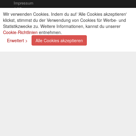
Impressum
AGB
Wir verwenden Cookies. Indem du auf 'Alle Cookies akzeptieren'
Kontakt
klickst, stimmst du der Verwendung von Cookies für Werbe- und
Cookies einstellungen
Statistikzwecke zu. Weitere Informationen, kannst du unserer
Cookie-Richtlinien
entnehmen.
Zahlungsarten
Erweitert >
Alle Cookies akzeptieren
Kreditkarte (via PayPal)
Lastschrift (via PayPal)
Vorkasse
Bar bei Selbstabholung
Newsletter
Abonnieren Sie unseren kostenlosen Newsletter und
verpassen Sie nie mehr Neuigkeiten oder Aktionen!
Der Newsletter ist jederzeit über einen Link in der eMail
wieder abbestellbar.