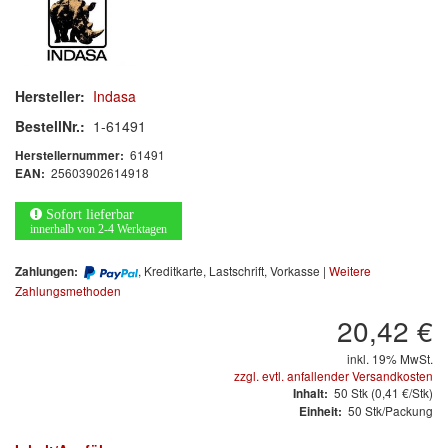
Arbeitsschutz
Luftfilter
Mischfarben
Hersteller:
Indasa
BestellNr.:
1-61491
Restposten
61491
Herstellernummer:
25603902614918
EAN:
Informationsmaterial
Sofort lieferbar
MARKEN
innerhalb von 2-4 Werktagen
, Kreditkarte, Lastschrift, Vorkasse |
Weitere
Zahlungen:
3M
(1)
Zahlungsmethoden
Colad
(2)
20,42 €
inkl. 19% MwSt.
COLOR-EXPERT
(9)
zzgl. evtl. anfallender Versandkosten
50
Stk
(0,41 €/Stk)
Inhalt:
E-D
(1)
50 Stk/Packung
Einheit:
EVERCOAT
(1)