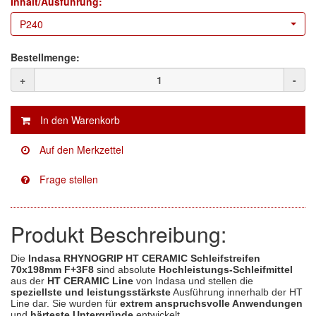
Inhalt/Ausführung:
P240
Facdos
(2)
Bestellmenge:
Finixa
(5)
+
-
Indasa
(113)
KWASNY
(2)
Mirka
(8)
no-name
(1)
Novol
(1)
Produkt Beschreibung:
Prevost
(3)
Die
Indasa RHYNOGRIP HT CERAMIC Schleifstreifen
Proma
(3)
70x198mm F+3F8
sind absolute
Hochleistungs-Schleifmittel
aus der
HT CERAMIC Line
von Indasa und stellen die
speziellste und leistungsstärkste
Ausführung innerhalb der HT
Sia
(21)
Line dar. Sie wurden für
extrem anspruchsvolle Anwendungen
und
härteste Untergründe
entwickelt.