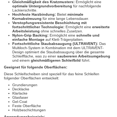
Gleichmäßigkeit des Kratzmusters:
Ermöglicht eine
optimale Untergrundvorbereitung
für nachfolgende
Lackierschritte.
Hochfeste Harzbindung:
Bietet
minimale
Kornabstreuung
für eine lange Lebensdauer.
Verstopfungsresistente Beschichtung mit
fortschrittlicher Technologie:
Ermöglicht eine
erweiterte
Arbeitsleistung
ohne schnelles Zusetzen.
Nylon-Grip Backing:
Ermöglicht eine
schnelle und
einfache Montage
auf Klett-Trägerplatten.
Fortschrittliche Staubabsaugung (ULTRAVENT):
Das
Multiloch-System in Kombination mit dem ULTRAVENT-
Design optimiert die Staubabsaugung über die gesamte
Schleiffläche, was zu einer
saubereren Arbeitsumgebung
und einem
gleichmäßigeren Schleifbild
führt.
Geeignet für folgende Oberflächen:
Diese Schleifscheiben sind speziell für das feine Schleifen
folgender Oberflächen entwickelt:
Grundierungen
Decklacke
Klarlacke
Glasfaser
Gel-Coat
Feste Oberfläche
Holzbeschichtungen
Anwendungsbeispiele: