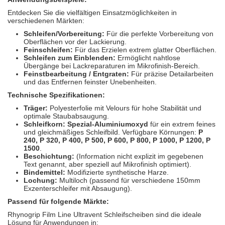
Entdecken Sie die vielfältigen Einsatzmöglichkeiten in
verschiedenen Märkten:
Schleifen/Vorbereitung:
Für die perfekte Vorbereitung von
Oberflächen vor der Lackierung.
Feinschleifen:
Für das Erzielen extrem glatter Oberflächen.
Schleifen zum Einblenden:
Ermöglicht nahtlose
Übergänge bei Lackreparaturen im Mikrofinish-Bereich.
Feinstbearbeitung / Entgraten:
Für präzise Detailarbeiten
und das Entfernen feinster Unebenheiten.
Technische Spezifikationen:
Träger:
Polyesterfolie mit Velours für hohe Stabilität und
optimale Staubabsaugung.
Schleifkorn:
Spezial-Aluminiumoxyd
für ein extrem feines
und gleichmäßiges Schleifbild. Verfügbare Körnungen:
P
240, P 320, P 400, P 500, P 600, P 800, P 1000, P 1200, P
1500
.
Beschichtung:
(Information nicht explizit im gegebenen
Text genannt, aber speziell auf Mikrofinish optimiert).
Bindemittel:
Modifizierte synthetische Harze.
Lochung:
Multiloch (passend für verschiedene 150mm
Exzenterschleifer mit Absaugung).
Passend für folgende Märkte:
Rhynogrip Film Line Ultravent Schleifscheiben sind die ideale
Lösung für Anwendungen in: