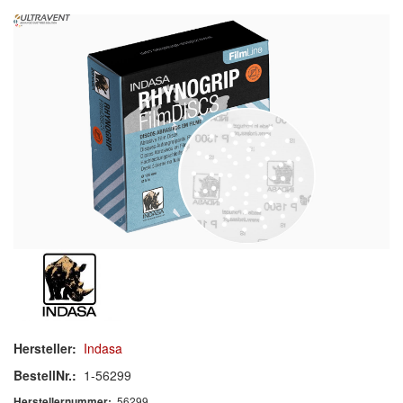
Schleif-Handpads
Zubehör/Hilfsmittel
Kleben & Beschichten
Abdecken
Spachteln
Lackieren
Polieren
Malerbedarf & Zubehör
Werkzeug & Maschinen
Hersteller:
Indasa
Reinigen
BestellNr.:
1-56299
56299
Herstellernummer: