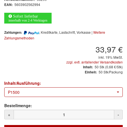
Arbeitsschutz
5603902562994
EAN:
Luftfilter
Sofort lieferbar
innerhalb von 2-4 Werktagen
Mischfarben
, Kreditkarte, Lastschrift, Vorkasse |
Weitere
Zahlungen:
Zahlungsmethoden
Restposten
33,97 €
Informationsmaterial
inkl. 19% MwSt.
zzgl. evtl. anfallender Versandkosten
MARKEN
50
Stk
(0,68 €/Stk)
Inhalt:
50 Stk/Packung
Einheit:
3M
(1)
Inhalt/Ausführung:
Colad
(2)
P1500
COLOR-EXPERT
(9)
Bestellmenge:
E-D
(1)
+
-
EVERCOAT
(1)