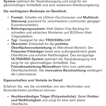
System
optimiert die Staubabsaugung und sorgt für ein
Spectral
(3)
gleichmäßiges Schleifbild und eine sauberere Arbeitsumgebung.
Die wichtigsten Merkmale im Überblick:
StarChem
(5)
Format:
Scheibe mit 150mm Durchmesser und
Multiloch-
Stanzung
(passend für verschiedene Lochmuster gängiger
Sundstrom
(1)
Exzenterschleifer).
Befestigungssystem:
Klett (Nylon-Grip Backing für
Troton
(4)
schnelles und einfaches Montieren auf Ø150mm Klett-
Trägerplatten).
Typ:
Geeignet für den
TROCKEN
schliff.
Wibeco
(2)
Übersicht:
Entwickelt für die
perfekte
Oberflächenvorbereitung
im Mikrofinish-Bereich. Der
Polyester-Filmträger
bietet eine außergewöhnlich glatte
ZVG
(1)
Oberfläche und erhöhte Reißfestigkeit. Das einzigartige
ULTRAVENT-System
optimiert die Staubabsaugung und
sorgt für ein gleichmäßiges Schleifbild. Das
Feinstbearbeitung-Mineralkorn
führt zum optimalen
Oberflächenfinish. Die
innovative Beschichtung
verlängert
die Lebensdauer.
Eigenschaften und Vorteile im Detail:
Erfahren Sie, wie Sie unmittelbar von den Merkmalen und
Besonderheiten profitieren können:
Hochbeständiger Träger (Polyesterfolie):
Bietet
Knitter-
und Reißfestigkeit
und sorgt für eine sehr plane
Oberfläche.