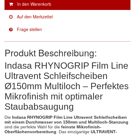
Facdos
(2)
Finixa
(5)
Indasa
(113)
Produkt Beschreibung:
KWASNY
(2)
Mirka
(8)
Indasa RHYNOGRIP Film Line
Ultravent Schleifscheiben
no-name
(1)
Ø150mm Multiloch – Perfektes
Novol
(1)
Mikrofinish mit optimaler
Prevost
(3)
Staubabsaugung
Proma
(3)
Die
Indasa RHYNOGRIP Film Line Ultravent Schleifscheiben
mit einem Durchmesser von 150mm und Multiloch-Stanzung
Sia
(21)
sind die perfekte Wahl für die
feinste Mikrofinish-
Oberflächenvorbereitung
. Das einzigartige
ULTRAVENT-