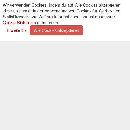
AGB
Wir verwenden Cookies. Indem du auf 'Alle Cookies akzeptieren'
Kontakt
klickst, stimmst du der Verwendung von Cookies für Werbe- und
Cookies einstellungen
Statistikzwecke zu. Weitere Informationen, kannst du unserer
Cookie-Richtlinien
entnehmen.
Zahlungsarten
Erweitert >
Alle Cookies akzeptieren
Kreditkarte (via PayPal)
Lastschrift (via PayPal)
Vorkasse
Bar bei Selbstabholung
Newsletter
Abonnieren Sie unseren kostenlosen Newsletter und
verpassen Sie nie mehr Neuigkeiten oder Aktionen!
Der Newsletter ist jederzeit über einen Link in der eMail
wieder abbestellbar.