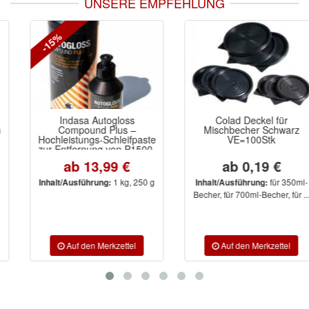
UNSERE EMPFEHLUNG
-15%
Indasa Autogloss
Colad Deckel für
Compound Plus –
Mischbecher Schwarz
Hochleistungs-Schleifpaste
VE=100Stk
zur Entfernung von P1500-
Schliff in nur einem Schritt.
ab 13,99 €
ab 0,19 €
Silikonfrei, trocken
anwendbar, für alle
1 kg, 250 g
für 350ml-
Inhalt/Ausführung:
Inhalt/Ausführung:
Klarlacke & Oberflächen
Becher, für 700ml-Becher, für ...
geeignet. Für Tiefenglanz-
Finish auf Profi-Niveau.