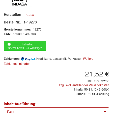
Arbeitsschutz
Luftfilter
Hersteller:
Indasa
BestellNr.:
1-49270
Mischfarben
49270
Herstellernummer:
5603902492703
EAN:
Restposten
Sofort lieferbar
Informationsmaterial
innerhalb von 2-4 Werktagen
MARKEN
, Kreditkarte, Lastschrift, Vorkasse |
Weitere
Zahlungen:
Zahlungsmethoden
3M
(1)
21,52 €
Colad
(2)
inkl. 19% MwSt.
zzgl. evtl. anfallender Versandkosten
50
Stk
(0,43 €/Stk)
Inhalt:
COLOR-EXPERT
(9)
50 Stk/Packung
Einheit:
E-D
(1)
Inhalt/Ausführung:
P400
EVERCOAT
(1)