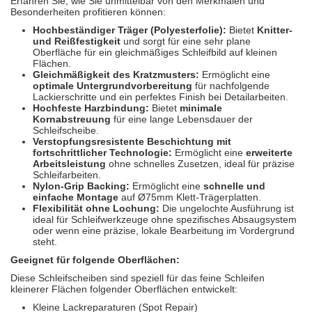
Erfahren Sie, wie Sie unmittelbar von den Merkmalen und
Besonderheiten profitieren können:
Hochbeständiger Träger (Polyesterfolie):
Bietet
Knitter-
und Reißfestigkeit
und sorgt für eine sehr plane
Oberfläche für ein gleichmäßiges Schleifbild auf kleinen
Flächen.
Gleichmäßigkeit des Kratzmusters:
Ermöglicht eine
optimale Untergrundvorbereitung
für nachfolgende
Lackierschritte und ein perfektes Finish bei Detailarbeiten.
Hochfeste Harzbindung:
Bietet
minimale
Kornabstreuung
für eine lange Lebensdauer der
Schleifscheibe.
Verstopfungsresistente Beschichtung mit
fortschrittlicher Technologie:
Ermöglicht eine
erweiterte
Arbeitsleistung
ohne schnelles Zusetzen, ideal für präzise
Schleifarbeiten.
Nylon-Grip Backing:
Ermöglicht eine
schnelle und
einfache Montage
auf Ø75mm Klett-Trägerplatten.
Flexibilität ohne Lochung:
Die ungelochte Ausführung ist
ideal für Schleifwerkzeuge ohne spezifisches Absaugsystem
oder wenn eine präzise, lokale Bearbeitung im Vordergrund
steht.
Geeignet für folgende Oberflächen:
Diese Schleifscheiben sind speziell für das feine Schleifen
kleinerer Flächen folgender Oberflächen entwickelt:
Kleine Lackreparaturen (Spot Repair)