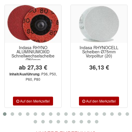
Indasa RHYNO
Indasa RHYNOCELL
ALUMINIUMOXID
Scheiben Ø75mm
Schnellwechselscheibe
Vorpolitur (20)
Ø50mm
ab 27,33 €
36,13 €
P36, P50,
Inhalt/Ausführung:
P60, P80