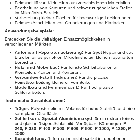
Feinstschliff von Kleinteilen aus verschiedenen Materialien
Bearbeitung von Konturen und schwer zugänglichen Stellen
im Mikrofinish-Bereich
Vorbereitung kleiner Flächen für hochwertige Lackierungen
Feinstes Anschleifen von Grundierungen und Klarlacken
Anwendungsbeispiele:
Entdecken Sie die vielfältigen Einsatzmöglichkeiten in
verschiedenen Märkten:
Automobil-Reparaturlackierung:
Für Spot Repair und das
Erzielen eines perfekten Mikrofinishs auf kleinen reparierten
Bereichen.
Holz- und Möbelbau:
Für feinste Schleifarbeiten an
Kleinteilen, Kanten und Konturen.
Verbundwerkstoff-Industrien:
Für die präzise
Feinstbearbeitung kleinerer Formteile.
Modellbau und Feinmechanik:
Für hochpräzise
Schleifarbeiten.
Technische Spezifikationen:
Träger:
Polyesterfolie mit Velours für hohe Stabilität und eine
sehr plane Oberfläche.
Schleifkorn:
Spezial-Aluminiumoxyd
für ein extrem feines
und gleichmäßiges Schleifbild. Verfügbare Körnungen:
P
240, P 320, P 400, P 500, P 600, P 800, P 1000, P 1200, P
1500
.
Beschichtung:
(Information nicht explizit im gegebenen