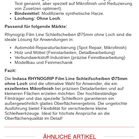
Text genannt, aber speziell auf Mikrofinish und Reduzierung
von Zusetzen optimiert).
Bindemittel:
Modifizierte synthetische Harze.
Lochung:
Ohne Loch
.
Passend für folgende Märkte:
Rhynogrip Film Line Schleifscheiben Ø75mm ohne Loch sind die
ideale Lösung für Anwendungen in:
Automobil-Reparaturlackierung (Spot Repair, Mikrofinish)
Holz und Möbel (Feinstarbeiten, Detailbearbeitung)
Verbundwerkstoff-Industrien (präzise Feinstbearbeitung)
Modellbau und Feinmechanik
Fazit:
Die
Indasa RHYNOGRIP Film Line Schleifscheiben Ø75mm
ohne Loch
sind die ultimative Wahl für Anwender, die ein
exzellentes Mikrofinish
bei präzisen Detailarbeiten und auf
kleineren Flächen erzielen möchten. Der hochbeständige
Filmträger und das spezielle Schleifkorn garantieren ein
außergewöhnlich glattes Oberflächenergebnis. Die ungelochte
Ausführung bietet Flexibilität für verschiedene kleine
Schleifwerkzeuge. Ideal für höchste Ansprüche an die
Oberflächenqualität im Detail!
ÄHNLICHE ARTIKEL