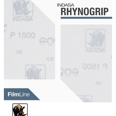
Schleif-Handpads
Zubehör/Hilfsmittel
Kleben & Beschichten
Abdecken
Spachteln
Lackieren
Polieren
Malerbedarf & Zubehör
Werkzeug & Maschinen
Reinigen