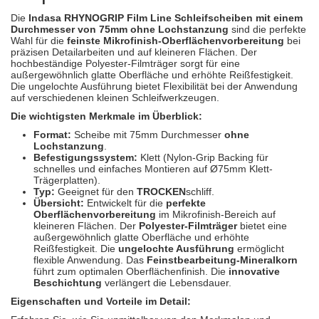
Spectral
(3)
Die
Indasa RHYNOGRIP Film Line Schleifscheiben mit einem
Durchmesser von 75mm ohne Lochstanzung
sind die perfekte
StarChem
(5)
Wahl für die
feinste Mikrofinish-Oberflächenvorbereitung
bei
präzisen Detailarbeiten und auf kleineren Flächen. Der
hochbeständige Polyester-Filmträger sorgt für eine
Sundstrom
(1)
außergewöhnlich glatte Oberfläche und erhöhte Reißfestigkeit.
Die ungelochte Ausführung bietet Flexibilität bei der Anwendung
Troton
(4)
auf verschiedenen kleinen Schleifwerkzeugen.
Die wichtigsten Merkmale im Überblick:
Wibeco
(2)
Format:
Scheibe mit 75mm Durchmesser
ohne
Lochstanzung
.
ZVG
(1)
Befestigungssystem:
Klett (Nylon-Grip Backing für
schnelles und einfaches Montieren auf Ø75mm Klett-
Trägerplatten).
Typ:
Geeignet für den
TROCKEN
schliff.
Übersicht:
Entwickelt für die
perfekte
Oberflächenvorbereitung
im Mikrofinish-Bereich auf
kleineren Flächen. Der
Polyester-Filmträger
bietet eine
außergewöhnlich glatte Oberfläche und erhöhte
Reißfestigkeit. Die
ungelochte Ausführung
ermöglicht
flexible Anwendung. Das
Feinstbearbeitung-Mineralkorn
führt zum optimalen Oberflächenfinish. Die
innovative
Beschichtung
verlängert die Lebensdauer.
Eigenschaften und Vorteile im Detail: