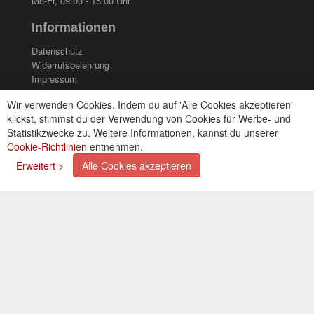
Mo-Fr, 09:00 - 15:00 Uhr
Informationen
Datenschutz
Widerrufsbelehrung
Impressum
AGB
Wir verwenden Cookies. Indem du auf 'Alle Cookies akzeptieren'
Kontakt
klickst, stimmst du der Verwendung von Cookies für Werbe- und
Cookies einstellungen
Statistikzwecke zu. Weitere Informationen, kannst du unserer
Cookie-Richtlinien
entnehmen.
Zahlungsarten
Erweitert >
Alle Cookies akzeptieren
Kreditkarte (via PayPal)
Lastschrift (via PayPal)
Vorkasse
Bar bei Selbstabholung
Newsletter
Abonnieren Sie unseren kostenlosen Newsletter und
verpassen Sie nie mehr Neuigkeiten oder Aktionen!