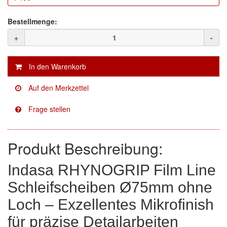
Facdos
(2)
Bestellmenge:
+
-
Finixa
(5)
Indasa
(113)
KWASNY
(2)
Mirka
(8)
no-name
(1)
Produkt Beschreibung:
Novol
(1)
Indasa RHYNOGRIP Film Line
Prevost
(3)
Schleifscheiben Ø75mm ohne
Proma
(3)
Loch – Exzellentes Mikrofinish
Sia
(21)
für präzise Detailarbeiten