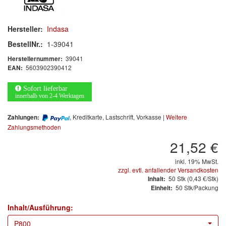
Arbeitsschutz
Luftfilter
Hersteller:
Indasa
BestellNr.:
1-39041
Mischfarben
39041
Herstellernummer:
5603902390412
EAN:
Restposten
Sofort lieferbar
Informationsmaterial
innerhalb von 2-4 Werktagen
MARKEN
, Kreditkarte, Lastschrift, Vorkasse |
Weitere
Zahlungen:
Zahlungsmethoden
3M
(1)
21,52 €
Colad
(2)
inkl. 19% MwSt.
zzgl. evtl. anfallender Versandkosten
50
Stk
(0,43 €/Stk)
Inhalt:
COLOR-EXPERT
(9)
50 Stk/Packung
Einheit:
E-D
(1)
Inhalt/Ausführung:
P800
EVERCOAT
(1)