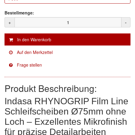
Facdos
(2)
Bestellmenge:
+
-
Finixa
(5)
Indasa
(113)
KWASNY
(2)
Mirka
(8)
no-name
(1)
Produkt Beschreibung:
Novol
(1)
Indasa RHYNOGRIP Film Line
Prevost
(3)
Schleifscheiben Ø75mm ohne
Proma
(3)
Loch – Exzellentes Mikrofinish
Sia
(21)
für präzise Detailarbeiten