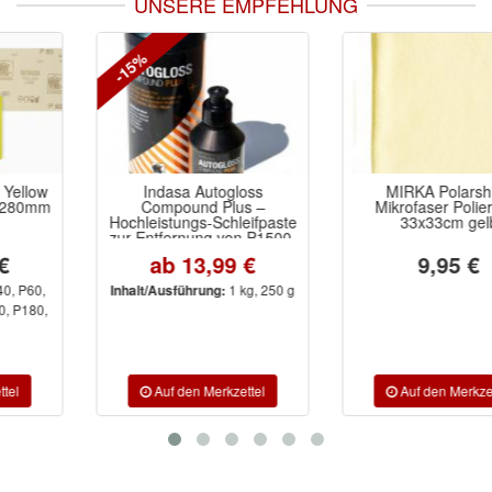
UNSERE EMPFEHLUNG
-15%
Indasa Autogloss
MIRKA Polarshine
Compound Plus –
Mikrofaser Poliertuch
Hochleistungs-Schleifpaste
33x33cm gelb
zur Entfernung von P1500-
Schliff in nur einem Schritt.
ab 13,99 €
9,95 €
Silikonfrei, trocken
anwendbar, für alle
1 kg, 250 g
Inhalt/Ausführung:
Klarlacke & Oberflächen
geeignet. Für Tiefenglanz-
Finish auf Profi-Niveau.