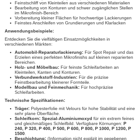
Feinstschliff von Kleinteilen aus verschiedenen Materialien
Bearbeitung von Konturen und schwer zugänglichen Stellen
im Mikrofinish-Bereich
Vorbereitung kleiner Flächen für hochwertige Lackierungen
Feinstes Anschleifen von Grundierungen und Klarlacken
Anwendungsbeispiele:
Entdecken Sie die vielfältigen Einsatzmöglichkeiten in
verschiedenen Märkten:
Automobil-Reparaturlackierung:
Für Spot Repair und das
Erzielen eines perfekten Mikrofinishs auf kleinen reparierten
Bereichen.
Holz- und Möbelbau:
Für feinste Schleifarbeiten an
Kleinteilen, Kanten und Konturen.
Verbundwerkstoff-Industrien:
Für die präzise
Feinstbearbeitung kleinerer Formteile.
Modellbau und Feinmechanik:
Für hochpräzise
Schleifarbeiten.
Technische Spezifikationen:
Träger:
Polyesterfolie mit Velours für hohe Stabilität und eine
sehr plane Oberfläche.
Schleifkorn:
Spezial-Aluminiumoxyd
für ein extrem feines
und gleichmäßiges Schleifbild. Verfügbare Körnungen:
P
240, P 320, P 400, P 500, P 600, P 800, P 1000, P 1200, P
1500
.
Beschichtung:
(Information nicht explizit im gegebenen