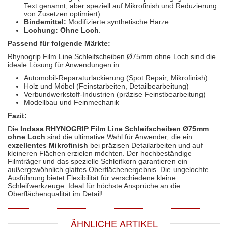
Text genannt, aber speziell auf Mikrofinish und Reduzierung
von Zusetzen optimiert).
Bindemittel:
Modifizierte synthetische Harze.
Lochung:
Ohne Loch
.
Passend für folgende Märkte:
Rhynogrip Film Line Schleifscheiben Ø75mm ohne Loch sind die
ideale Lösung für Anwendungen in:
Automobil-Reparaturlackierung (Spot Repair, Mikrofinish)
Holz und Möbel (Feinstarbeiten, Detailbearbeitung)
Verbundwerkstoff-Industrien (präzise Feinstbearbeitung)
Modellbau und Feinmechanik
Fazit:
Die
Indasa RHYNOGRIP Film Line Schleifscheiben Ø75mm
ohne Loch
sind die ultimative Wahl für Anwender, die ein
exzellentes Mikrofinish
bei präzisen Detailarbeiten und auf
kleineren Flächen erzielen möchten. Der hochbeständige
Filmträger und das spezielle Schleifkorn garantieren ein
außergewöhnlich glattes Oberflächenergebnis. Die ungelochte
Ausführung bietet Flexibilität für verschiedene kleine
Schleifwerkzeuge. Ideal für höchste Ansprüche an die
Oberflächenqualität im Detail!
ÄHNLICHE ARTIKEL