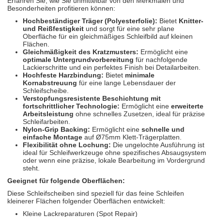
Erfahren Sie, wie Sie unmittelbar von den Merkmalen und
Besonderheiten profitieren können:
Hochbeständiger Träger (Polyesterfolie):
Bietet
Knitter-
und Reißfestigkeit
und sorgt für eine sehr plane
Oberfläche für ein gleichmäßiges Schleifbild auf kleinen
Flächen.
Gleichmäßigkeit des Kratzmusters:
Ermöglicht eine
optimale Untergrundvorbereitung
für nachfolgende
Lackierschritte und ein perfektes Finish bei Detailarbeiten.
Hochfeste Harzbindung:
Bietet
minimale
Kornabstreuung
für eine lange Lebensdauer der
Schleifscheibe.
Verstopfungsresistente Beschichtung mit
fortschrittlicher Technologie:
Ermöglicht eine
erweiterte
Arbeitsleistung
ohne schnelles Zusetzen, ideal für präzise
Schleifarbeiten.
Nylon-Grip Backing:
Ermöglicht eine
schnelle und
einfache Montage
auf Ø75mm Klett-Trägerplatten.
Flexibilität ohne Lochung:
Die ungelochte Ausführung ist
ideal für Schleifwerkzeuge ohne spezifisches Absaugsystem
oder wenn eine präzise, lokale Bearbeitung im Vordergrund
steht.
Geeignet für folgende Oberflächen:
Diese Schleifscheiben sind speziell für das feine Schleifen
kleinerer Flächen folgender Oberflächen entwickelt:
Kleine Lackreparaturen (Spot Repair)