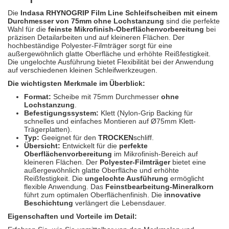
Spectral
(3)
Die
Indasa RHYNOGRIP Film Line Schleifscheiben mit einem
Durchmesser von 75mm ohne Lochstanzung
sind die perfekte
StarChem
(5)
Wahl für die
feinste Mikrofinish-Oberflächenvorbereitung
bei
präzisen Detailarbeiten und auf kleineren Flächen. Der
hochbeständige Polyester-Filmträger sorgt für eine
Sundstrom
(1)
außergewöhnlich glatte Oberfläche und erhöhte Reißfestigkeit.
Die ungelochte Ausführung bietet Flexibilität bei der Anwendung
Troton
(4)
auf verschiedenen kleinen Schleifwerkzeugen.
Die wichtigsten Merkmale im Überblick:
Wibeco
(2)
Format:
Scheibe mit 75mm Durchmesser
ohne
Lochstanzung
.
ZVG
(1)
Befestigungssystem:
Klett (Nylon-Grip Backing für
schnelles und einfaches Montieren auf Ø75mm Klett-
Trägerplatten).
Typ:
Geeignet für den
TROCKEN
schliff.
Übersicht:
Entwickelt für die
perfekte
Oberflächenvorbereitung
im Mikrofinish-Bereich auf
kleineren Flächen. Der
Polyester-Filmträger
bietet eine
außergewöhnlich glatte Oberfläche und erhöhte
Reißfestigkeit. Die
ungelochte Ausführung
ermöglicht
flexible Anwendung. Das
Feinstbearbeitung-Mineralkorn
führt zum optimalen Oberflächenfinish. Die
innovative
Beschichtung
verlängert die Lebensdauer.
Eigenschaften und Vorteile im Detail: