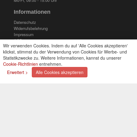
Mo-Fr, 09:00 - 15:00 Uhr
Informationen
Datenschutz
Widerrufsbelehrung
Impressum
AGB
Wir verwenden Cookies. Indem du auf 'Alle Cookies akzeptieren'
Kontakt
klickst, stimmst du der Verwendung von Cookies für Werbe- und
Cookies einstellungen
Statistikzwecke zu. Weitere Informationen, kannst du unserer
Cookie-Richtlinien
entnehmen.
Zahlungsarten
Erweitert >
Alle Cookies akzeptieren
Kreditkarte (via PayPal)
Lastschrift (via PayPal)
Vorkasse
Bar bei Selbstabholung
Newsletter
Abonnieren Sie unseren kostenlosen Newsletter und
verpassen Sie nie mehr Neuigkeiten oder Aktionen!