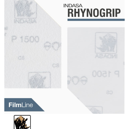
Schleif-Handpads
Zubehör/Hilfsmittel
Kleben & Beschichten
Abdecken
Spachteln
Lackieren
Polieren
Malerbedarf & Zubehör
Werkzeug & Maschinen
Reinigen