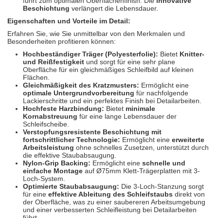
führt zum optimalen Oberflächenfinish. Die
innovative
Beschichtung
verlängert die Lebensdauer.
Eigenschaften und Vorteile im Detail:
Erfahren Sie, wie Sie unmittelbar von den Merkmalen und
Besonderheiten profitieren können:
Hochbeständiger Träger (Polyesterfolie):
Bietet
Knitter-
und Reißfestigkeit
und sorgt für eine sehr plane
Oberfläche für ein gleichmäßiges Schleifbild auf kleinen
Flächen.
Gleichmäßigkeit des Kratzmusters:
Ermöglicht eine
optimale Untergrundvorbereitung
für nachfolgende
Lackierschritte und ein perfektes Finish bei Detailarbeiten.
Hochfeste Harzbindung:
Bietet
minimale
Kornabstreuung
für eine lange Lebensdauer der
Schleifscheibe.
Verstopfungsresistente Beschichtung mit
fortschrittlicher Technologie:
Ermöglicht eine
erweiterte
Arbeitsleistung
ohne schnelles Zusetzen, unterstützt durch
die effektive Staubabsaugung.
Nylon-Grip Backing:
Ermöglicht eine
schnelle und
einfache Montage
auf Ø75mm Klett-Trägerplatten mit 3-
Loch-System.
Optimierte Staubabsaugung:
Die 3-Loch-Stanzung sorgt
für eine
effektive Ableitung des Schleifstaubs
direkt von
der Oberfläche, was zu einer saubereren Arbeitsumgebung
und einer verbesserten Schleifleistung bei Detailarbeiten
führt.