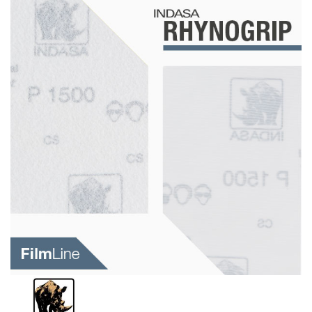
Schleif-Handpads
Zubehör/Hilfsmittel
Kleben & Beschichten
Abdecken
Spachteln
Lackieren
Polieren
Malerbedarf & Zubehör
Werkzeug & Maschinen
Reinigen