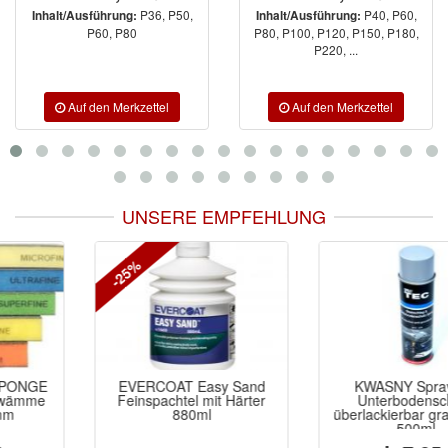
P36, P50,
P40, P60,
Inhalt/Ausführung:
Inhalt/Ausführung:
P60, P80
P80, P100, P120, P150, P180,
P220, ...
UNSERE EMPFEHLUNG
-25%
EVERCOAT Easy Sand
KWASNY SprayTec
Feinspachtel mit Härter
Unterbodenschutz
880ml
überlackierbar grau Spray
500ml