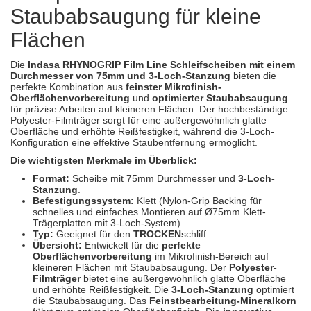
Spectral
(3)
Staubabsaugung für kleine
Flächen
StarChem
(5)
Die
Indasa RHYNOGRIP Film Line Schleifscheiben mit einem
Sundstrom
(1)
Durchmesser von 75mm und 3-Loch-Stanzung
bieten die
perfekte Kombination aus
feinster Mikrofinish-
Troton
(4)
Oberflächenvorbereitung
und
optimierter Staubabsaugung
für präzise Arbeiten auf kleineren Flächen. Der hochbeständige
Polyester-Filmträger sorgt für eine außergewöhnlich glatte
Wibeco
(2)
Oberfläche und erhöhte Reißfestigkeit, während die 3-Loch-
Konfiguration eine effektive Staubentfernung ermöglicht.
ZVG
(1)
Die wichtigsten Merkmale im Überblick:
Format:
Scheibe mit 75mm Durchmesser und
3-Loch-
Stanzung
.
Befestigungssystem:
Klett (Nylon-Grip Backing für
schnelles und einfaches Montieren auf Ø75mm Klett-
Trägerplatten mit 3-Loch-System).
Typ:
Geeignet für den
TROCKEN
schliff.
Übersicht:
Entwickelt für die
perfekte
Oberflächenvorbereitung
im Mikrofinish-Bereich auf
kleineren Flächen mit Staubabsaugung. Der
Polyester-
Filmträger
bietet eine außergewöhnlich glatte Oberfläche
und erhöhte Reißfestigkeit. Die
3-Loch-Stanzung
optimiert
die Staubabsaugung. Das
Feinstbearbeitung-Mineralkorn