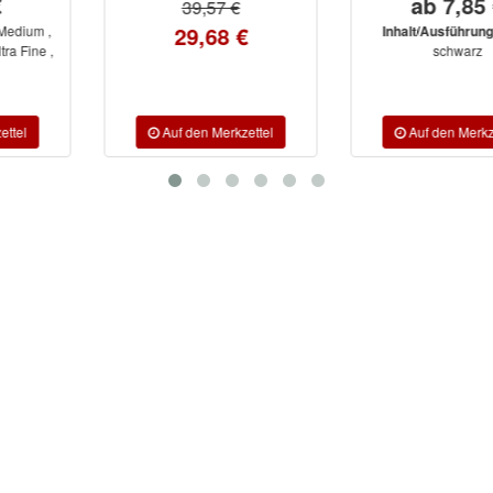
ab 7,85 €
39,57 €
29,68 €
grau,
Inhalt/Ausführung:
schwarz