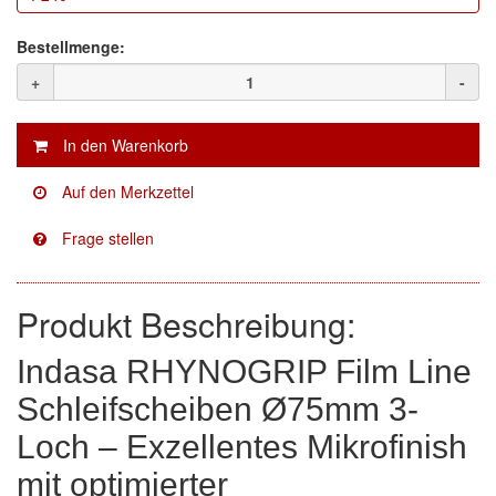
Facdos
(2)
Bestellmenge:
+
-
Finixa
(5)
Indasa
(113)
KWASNY
(2)
Mirka
(8)
no-name
(1)
Produkt Beschreibung:
Novol
(1)
Indasa RHYNOGRIP Film Line
Prevost
(3)
Schleifscheiben Ø75mm 3-
Proma
(3)
Loch – Exzellentes Mikrofinish
Sia
(21)
mit optimierter