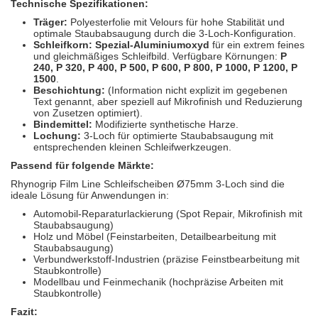
Technische Spezifikationen:
Träger:
Polyesterfolie mit Velours für hohe Stabilität und
optimale Staubabsaugung durch die 3-Loch-Konfiguration.
Schleifkorn:
Spezial-Aluminiumoxyd
für ein extrem feines
und gleichmäßiges Schleifbild. Verfügbare Körnungen:
P
240, P 320, P 400, P 500, P 600, P 800, P 1000, P 1200, P
1500
.
Beschichtung:
(Information nicht explizit im gegebenen
Text genannt, aber speziell auf Mikrofinish und Reduzierung
von Zusetzen optimiert).
Bindemittel:
Modifizierte synthetische Harze.
Lochung:
3-Loch für optimierte Staubabsaugung mit
entsprechenden kleinen Schleifwerkzeugen.
Passend für folgende Märkte:
Rhynogrip Film Line Schleifscheiben Ø75mm 3-Loch sind die
ideale Lösung für Anwendungen in:
Automobil-Reparaturlackierung (Spot Repair, Mikrofinish mit
Staubabsaugung)
Holz und Möbel (Feinstarbeiten, Detailbearbeitung mit
Staubabsaugung)
Verbundwerkstoff-Industrien (präzise Feinstbearbeitung mit
Staubkontrolle)
Modellbau und Feinmechanik (hochpräzise Arbeiten mit
Staubkontrolle)
Fazit: