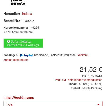
Arbeitsschutz
Luftfilter
Hersteller:
Indasa
BestellNr.:
1-49265
Mischfarben
49265
Herstellernummer:
5603902492659
EAN:
Restposten
Sofort lieferbar
Informationsmaterial
innerhalb von 2-4 Werktagen
MARKEN
, Kreditkarte, Lastschrift, Vorkasse |
Weitere
Zahlungen:
Zahlungsmethoden
3M
(1)
21,52 €
Colad
(2)
inkl. 19% MwSt.
zzgl. evtl. anfallender Versandkosten
50
Stk
(0,43 €/Stk)
Inhalt:
COLOR-EXPERT
(9)
50 Stk/Packung
Einheit:
E-D
(1)
Inhalt/Ausführung:
P240
EVERCOAT
(1)