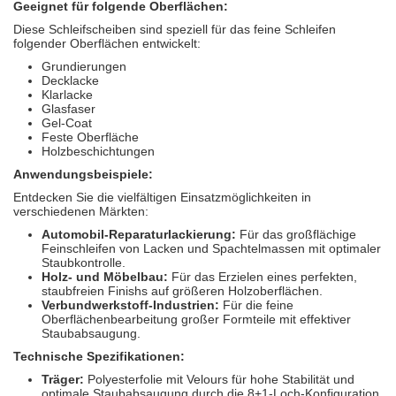
Geeignet für folgende Oberflächen:
Diese Schleifscheiben sind speziell für das feine Schleifen
folgender Oberflächen entwickelt:
Grundierungen
Decklacke
Klarlacke
Glasfaser
Gel-Coat
Feste Oberfläche
Holzbeschichtungen
Anwendungsbeispiele:
Entdecken Sie die vielfältigen Einsatzmöglichkeiten in
verschiedenen Märkten:
Automobil-Reparaturlackierung:
Für das großflächige
Feinschleifen von Lacken und Spachtelmassen mit optimaler
Staubkontrolle.
Holz- und Möbelbau:
Für das Erzielen eines perfekten,
staubfreien Finishs auf größeren Holzoberflächen.
Verbundwerkstoff-Industrien:
Für die feine
Oberflächenbearbeitung großer Formteile mit effektiver
Staubabsaugung.
Technische Spezifikationen:
Träger:
Polyesterfolie mit Velours für hohe Stabilität und
optimale Staubabsaugung durch die 8+1-Loch-Konfiguration.