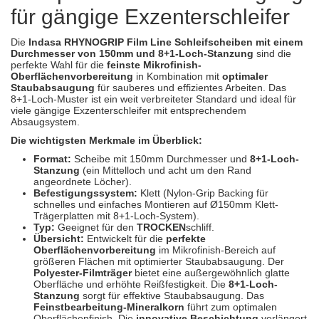
Spectral
(3)
für gängige Exzenterschleifer
StarChem
(5)
Die
Indasa RHYNOGRIP Film Line Schleifscheiben mit einem
Durchmesser von 150mm und 8+1-Loch-Stanzung
sind die
perfekte Wahl für die
feinste Mikrofinish-
Sundstrom
(1)
Oberflächenvorbereitung
in Kombination mit
optimaler
Staubabsaugung
für sauberes und effizientes Arbeiten. Das
Troton
(4)
8+1-Loch-Muster ist ein weit verbreiteter Standard und ideal für
viele gängige Exzenterschleifer mit entsprechendem
Absaugsystem.
Wibeco
(2)
Die wichtigsten Merkmale im Überblick:
ZVG
(1)
Format:
Scheibe mit 150mm Durchmesser und
8+1-Loch-
Stanzung
(ein Mittelloch und acht um den Rand
angeordnete Löcher).
Befestigungssystem:
Klett (Nylon-Grip Backing für
schnelles und einfaches Montieren auf Ø150mm Klett-
Trägerplatten mit 8+1-Loch-System).
Typ:
Geeignet für den
TROCKEN
schliff.
Übersicht:
Entwickelt für die
perfekte
Oberflächenvorbereitung
im Mikrofinish-Bereich auf
größeren Flächen mit optimierter Staubabsaugung. Der
Polyester-Filmträger
bietet eine außergewöhnlich glatte
Oberfläche und erhöhte Reißfestigkeit. Die
8+1-Loch-
Stanzung
sorgt für effektive Staubabsaugung. Das
Feinstbearbeitung-Mineralkorn
führt zum optimalen
Oberflächenfinish. Die
innovative Beschichtung
verlängert