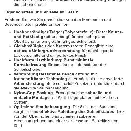
die Lebensdauer.
Eigenschaften und Vorteile im Detail:
Erfahren Sie, wie Sie unmittelbar von den Merkmalen und
Besonderheiten profitieren können:
Hochbeständiger Träger (Polyesterfolie):
Bietet
Knitter-
und Reißfestigkeit
und sorgt für eine sehr plane
Oberfläche für ein gleichmäßiges Schleifbild.
Gleichmäßigkeit des Kratzmusters:
Ermöglicht eine
optimale Untergrundvorbereitung
für nachfolgende
Lackierschritte und ein perfektes Finish.
Hochfeste Harzbindung:
Bietet
minimale
Kornabstreuung
für eine lange Lebensdauer der
Schleifscheibe.
Verstopfungsresistente Beschichtung mit
fortschrittlicher Technologie:
Ermöglicht eine
erweiterte
Arbeitsleistung
ohne schnelles Zusetzen, unterstützt durch
die effektive Staubabsaugung.
Nylon-Grip Backing:
Ermöglicht eine
schnelle und
einfache Montage
auf Klett-Trägerplatten mit 8+1-Loch-
System.
Optimierte Staubabsaugung:
Die 8+1-Loch-Stanzung
sorgt für eine
effektive Ableitung des Schleifstaubs
direkt
von der Oberfläche, was zu einer saubereren
Arbeitsumgebung und einer verbesserten Schleifleistung
führt.