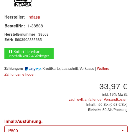
Arbeitsschutz
Luftfilter
Hersteller:
Indasa
BestellNr.:
1-38568
Mischfarben
38568
Herstellernummer:
5603902385685
EAN:
Restposten
Sofort lieferbar
Informationsmaterial
innerhalb von 2-4 Werktagen
MARKEN
, Kreditkarte, Lastschrift, Vorkasse |
Weitere
Zahlungen:
Zahlungsmethoden
3M
(1)
33,97 €
Colad
(2)
inkl. 19% MwSt.
zzgl. evtl. anfallender Versandkosten
50
Stk
(0,68 €/Stk)
Inhalt:
COLOR-EXPERT
(9)
50 Stk/Packung
Einheit:
E-D
(1)
Inhalt/Ausführung:
P800
EVERCOAT
(1)