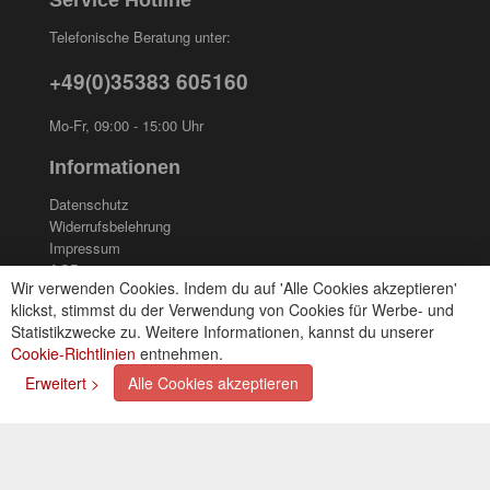
Service Hotline
Telefonische Beratung unter:
+49(0)35383 605160
Mo-Fr, 09:00 - 15:00 Uhr
Informationen
Datenschutz
Widerrufsbelehrung
Impressum
AGB
Wir verwenden Cookies. Indem du auf 'Alle Cookies akzeptieren'
Kontakt
klickst, stimmst du der Verwendung von Cookies für Werbe- und
Cookies einstellungen
Statistikzwecke zu. Weitere Informationen, kannst du unserer
Cookie-Richtlinien
entnehmen.
Zahlungsarten
Erweitert >
Alle Cookies akzeptieren
Kreditkarte (via PayPal)
Lastschrift (via PayPal)
Vorkasse
Bar bei Selbstabholung