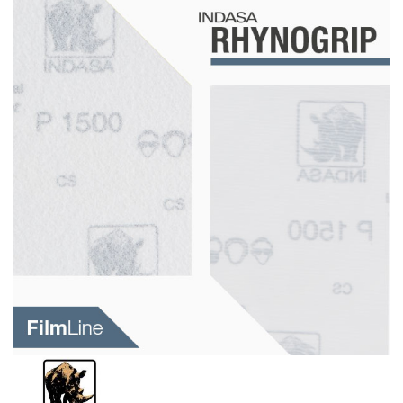
Schleif-Handpads
Zubehör/Hilfsmittel
Kleben & Beschichten
Abdecken
Spachteln
Lackieren
Polieren
Malerbedarf & Zubehör
Werkzeug & Maschinen
Reinigen