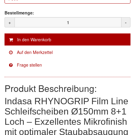
Facdos
(2)
Bestellmenge:
+
-
Finixa
(5)
Indasa
(113)
KWASNY
(2)
Mirka
(8)
no-name
(1)
Produkt Beschreibung:
Novol
(1)
Indasa RHYNOGRIP Film Line
Prevost
(3)
Schleifscheiben Ø150mm 8+1
Proma
(3)
Loch – Exzellentes Mikrofinish
Sia
(21)
mit optimaler Staubabsaugung