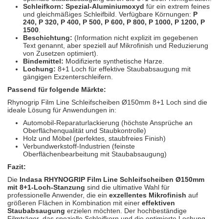
Schleifkorn:
Spezial-Aluminiumoxyd
für ein extrem feines
und gleichmäßiges Schleifbild. Verfügbare Körnungen:
P
240, P 320, P 400, P 500, P 600, P 800, P 1000, P 1200, P
1500
.
Beschichtung:
(Information nicht explizit im gegebenen
Text genannt, aber speziell auf Mikrofinish und Reduzierung
von Zusetzen optimiert).
Bindemittel:
Modifizierte synthetische Harze.
Lochung:
8+1 Loch für effektive Staubabsaugung mit
gängigen Exzenterschleifern.
Passend für folgende Märkte:
Rhynogrip Film Line Schleifscheiben Ø150mm 8+1 Loch sind die
ideale Lösung für Anwendungen in:
Automobil-Reparaturlackierung (höchste Ansprüche an
Oberflächenqualität und Staubkontrolle)
Holz und Möbel (perfektes, staubfreies Finish)
Verbundwerkstoff-Industrien (feinste
Oberflächenbearbeitung mit Staubabsaugung)
Fazit:
Die
Indasa RHYNOGRIP Film Line Schleifscheiben Ø150mm
mit 8+1-Loch-Stanzung
sind die ultimative Wahl für
professionelle Anwender, die ein
exzellentes Mikrofinish
auf
größeren Flächen in Kombination mit einer
effektiven
Staubabsaugung
erzielen möchten. Der hochbeständige
Filmträger, das spezielle Schleifkorn und die optimierte Lochung