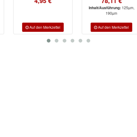
4,95 €
78,11 €
125µm,
Inhalt/Ausführung:
190µm