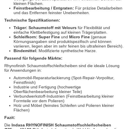
kleinen Flächen.
Feinstbearbeitung / Entgraten:
Für präzise Detailarbeiten
und das Entfernen feinster Unebenheiten.
Technische Spezifikationen:
Träger:
Schaumstoff mit Velours
für Flexibilität und
einfache Klettbefestigung auf kleinen Trägerplatten.
Schleifkorn:
Super Fine
und
Micro Fine
(genaue
Körnungsangaben sind produktspezifisch und können
variieren, liegen aber im sehr feinen bis ultrafeinen Bereich).
Bindemittel:
Modifizierte synthetische Harze.
Passend für folgende Märkte:
Rhynofinish Schaumstoffschleifscheiben sind die ideale Lösung
für Anwendungen in:
Automobil-Reparaturlackierung (Spot-Repair-Vorpolitur,
Feinstfinish)
Industrie und Fertigung (hochwertige
Oberflächenbearbeitung kleiner Teile)
Verbundwerkstoff-Industrien (Feinstbearbeitung kleiner
Formteile vor dem Polieren)
Holz und Möbel (feinstes Schleifen und Polieren kleiner
Flächen)
Fazit:
Die
Indasa RHYNOFINISH Schaumstoffschleifscheiben