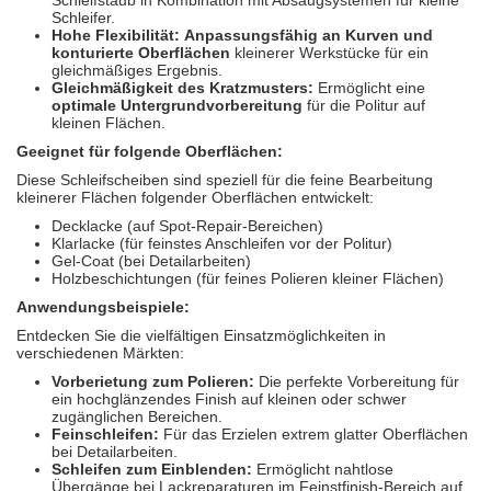
Schleifstaub in Kombination mit Absaugsystemen für kleine
Schleifer.
Hohe Flexibilität:
Anpassungsfähig an Kurven und
konturierte Oberflächen
kleinerer Werkstücke für ein
gleichmäßiges Ergebnis.
Gleichmäßigkeit des Kratzmusters:
Ermöglicht eine
optimale Untergrundvorbereitung
für die Politur auf
kleinen Flächen.
Geeignet für folgende Oberflächen:
Diese Schleifscheiben sind speziell für die feine Bearbeitung
kleinerer Flächen folgender Oberflächen entwickelt:
Decklacke (auf Spot-Repair-Bereichen)
Klarlacke (für feinstes Anschleifen vor der Politur)
Gel-Coat (bei Detailarbeiten)
Holzbeschichtungen (für feines Polieren kleiner Flächen)
Anwendungsbeispiele:
Entdecken Sie die vielfältigen Einsatzmöglichkeiten in
verschiedenen Märkten:
Vorberietung zum Polieren:
Die perfekte Vorbereitung für
ein hochglänzendes Finish auf kleinen oder schwer
zugänglichen Bereichen.
Feinschleifen:
Für das Erzielen extrem glatter Oberflächen
bei Detailarbeiten.
Schleifen zum Einblenden:
Ermöglicht nahtlose
Übergänge bei Lackreparaturen im Feinstfinish-Bereich auf