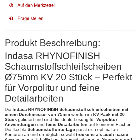
Facdos
(2)
Finixa
(5)
Indasa
(113)
Produkt Beschreibung:
KWASNY
(2)
Indasa RHYNOFINISH
Schaumstoffschleifscheiben
Mirka
(8)
Ø75mm KV 20 Stück – Perfekt
no-name
(1)
für Vorpolitur und feine
Novol
(1)
Detailarbeiten
Prevost
(3)
Die
Indasa RHYNOFINISH Schaumstoffschleifscheiben mit
einem Durchmesser von 75mm
werden im
KV-Pack mit 20
Proma
(3)
Stück
geliefert und sind die ideale Lösung für
Vorpolitur-
Anwendungen
und
feine Detailarbeiten
auf kleineren Flächen.
Die flexible
Schaumstoffunterlage
passt sich optimal an
Sia
(21)
Konturen an und ermöglicht sowohl
trockene als auch nasse
Anwendungen. Erhältlich in den Feinheitsgraden
Superfein und