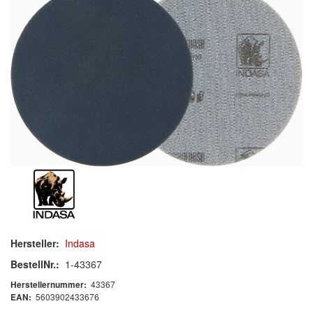
Schleif-Handpads
Zubehör/Hilfsmittel
Kleben & Beschichten
Abdecken
Spachteln
Lackieren
Polieren
Malerbedarf & Zubehör
Hersteller:
Indasa
Werkzeug & Maschinen
BestellNr.:
1-43367
43367
Herstellernummer:
Reinigen
5603902433676
EAN: