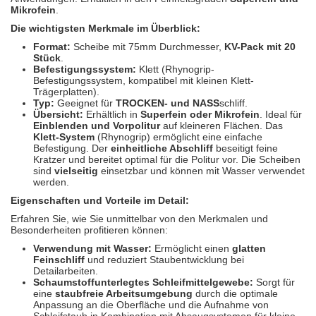
Spectral
(3)
Mikrofein
.
Die wichtigsten Merkmale im Überblick:
StarChem
(5)
Format:
Scheibe mit 75mm Durchmesser,
KV-Pack mit 20
Stück
.
Sundstrom
(1)
Befestigungssystem:
Klett (Rhynogrip-
Befestigungssystem, kompatibel mit kleinen Klett-
Trägerplatten).
Troton
(4)
Typ:
Geeignet für
TROCKEN- und NASS
schliff.
Übersicht:
Erhältlich in
Superfein oder Mikrofein
. Ideal für
Wibeco
(2)
Einblenden und Vorpolitur
auf kleineren Flächen. Das
Klett-System
(Rhynogrip) ermöglicht eine einfache
Befestigung. Der
einheitliche Abschliff
beseitigt feine
ZVG
(1)
Kratzer und bereitet optimal für die Politur vor. Die Scheiben
sind
vielseitig
einsetzbar und können mit Wasser verwendet
werden.
Eigenschaften und Vorteile im Detail:
Erfahren Sie, wie Sie unmittelbar von den Merkmalen und
Besonderheiten profitieren können:
Verwendung mit Wasser:
Ermöglicht einen
glatten
Feinschliff
und reduziert Staubentwicklung bei
Detailarbeiten.
Schaumstoffunterlegtes Schleifmittelgewebe:
Sorgt für
eine
staubfreie Arbeitsumgebung
durch die optimale
Anpassung an die Oberfläche und die Aufnahme von