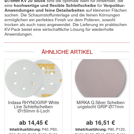
Ø75mm KV 20 Stück
sind die optimale Wahl für Anwender, die
eine
hochwertige und flexible Schleifscheibe
für
Vorpolitur-
Anwendungen und feine Detailarbeiten
auf kleineren Flächen
suchen. Die Schaumstoffunterlage und die feinen Körnungen
ermöglichen ein perfektes Finish vor dem Polieren, sowohl
trocken als auch nass angewendet. Die Lieferung im praktischen
KV-Pack bietet eine wirtschaftliche Lösung für wiederholte
Anwendungen.
ÄHNLICHE ARTIKEL
Indasa RHYNOGRIP White
MIRKA Q.Silver Scheiben
Line Schleifscheiben
ungelocht GRIP Ø77mm
Ø150mm 6-Loch
ab 14,45 €
ab 16,51 €
P40, P60,
P80, P120,
Inhalt/Ausführung:
Inhalt/Ausführung: