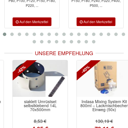
P80, P100, P120, P150, P180,
P150, P180, P240, P320, P400,
P220, ...
P500, ...
UNSERE EMPFEHLUNG
-42%
-40%
siaklett Umrüstset
Indasa Mixing System Kit
selbstklebend 14L
800ml – Lackmischbecher
70x500mm
Einweg (50x)
8,53 €
130,19 €