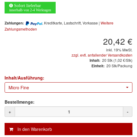
Arbeitsschutz
Sofort lieferbar
innerhalb von 2-4 Werktagen
Luftfilter
, Kreditkarte, Lastschrift, Vorkasse |
Weitere
Zahlungen:
Mischfarben
Zahlungsmethoden
20,42 €
Restposten
inkl. 19% MwSt.
zzgl. evtl. anfallender Versandkosten
Informationsmaterial
20
Stk
(1,02 €/Stk)
Inhalt:
20 Stk/Packung
Einheit:
MARKEN
Inhalt/Ausführung:
3M
(1)
Micro Fine
Colad
(2)
Bestellmenge:
COLOR-EXPERT
(9)
+
-
E-D
(1)
EVERCOAT
(1)