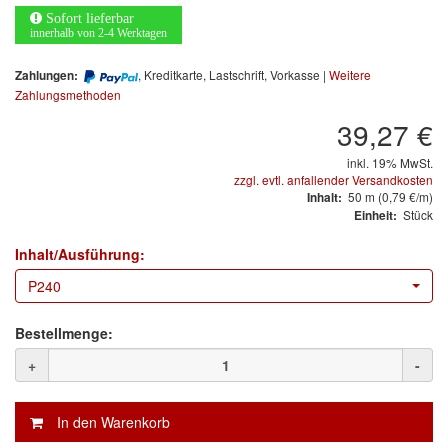
Arbeitsschutz
Sofort lieferbar
innerhalb von 2-4 Werktagen
Luftfilter
, Kreditkarte, Lastschrift, Vorkasse |
Weitere
Zahlungen:
Mischfarben
Zahlungsmethoden
39,27 €
Restposten
inkl. 19% MwSt.
zzgl. evtl. anfallender Versandkosten
Informationsmaterial
50
m
(0,79 €/m)
Inhalt:
Stück
Einheit:
MARKEN
Inhalt/Ausführung:
3M
(1)
P240
Colad
(2)
Bestellmenge:
COLOR-EXPERT
(9)
+
-
E-D
(1)
EVERCOAT
(1)