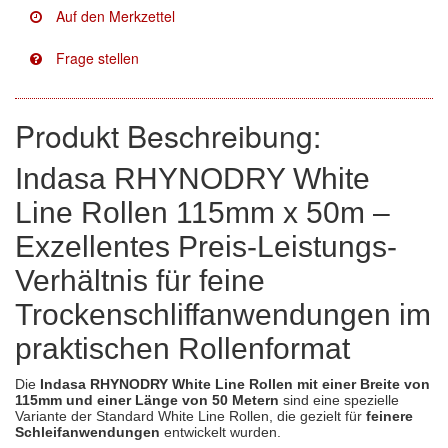
Facdos
(2)
Finixa
(5)
Indasa
(113)
Produkt Beschreibung:
KWASNY
(2)
Indasa RHYNODRY White
Line Rollen 115mm x 50m –
Mirka
(8)
Exzellentes Preis-Leistungs-
no-name
(1)
Verhältnis für feine
Novol
(1)
Trockenschliffanwendungen im
Prevost
(3)
praktischen Rollenformat
Proma
(3)
Die
Indasa RHYNODRY White Line Rollen mit einer Breite von
115mm und einer Länge von 50 Metern
sind eine spezielle
Sia
(21)
Variante der Standard White Line Rollen, die gezielt für
feinere
Schleifanwendungen
entwickelt wurden.