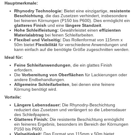
Spectral
(3)
Hauptmerkmale:
Rhynodry Technologie:
Bietet eine einzigartige,
resistente
StarChem
(5)
Beschichtung
, die das Zusetzen verhindert, insbesondere
bei feineren Körnungen (P150 bis P600). Dies ermöglicht ein
glatteres Finish
und eine
längere Standzeit
.
Sundstrom
(1)
Hohe Schleifleistung:
Gewährleistet einen
effizienten
Materialabtrag
bei feinen Schleifarbeiten.
Flexibel und Vielseitig:
Das Rollenformat von 115mm x
Troton
(4)
50m bietet
Flexibilität
für verschiedene Anwendungen und
kann einfach auf die benötigte Größe zugeschnitten werden.
Wibeco
(2)
Ideal für:
Feine Schleifanwendungen
, die ein glattes Finish
ZVG
(1)
erfordern.
Die
Vorbereitung von Oberflächen
für Lackierungen oder
andere Endbehandlungen.
Allgemeine Schleifarbeiten
, bei denen eine feinere
Körnung benötigt wird.
Vorteile:
Längere Lebensdauer:
Die Rhynodry-Beschichtung
reduziert das Zusetzen und verlängert so die Lebensdauer
des Schleifpapiers.
Glatteres Finish:
Die resistente Beschichtung ermöglicht
ein feineres Ergebnis, besonders im Bereich der Körnungen
P150 bis P600.
Vielseitigkeit:
Das Format von 115mm x 50m bietet