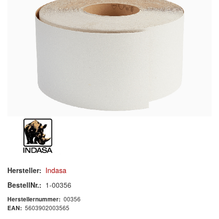
Schleif-Handpads
Zubehör/Hilfsmittel
Kleben & Beschichten
Abdecken
Spachteln
Lackieren
Polieren
Malerbedarf & Zubehör
Hersteller:
Indasa
Werkzeug & Maschinen
BestellNr.:
1-00356
00356
Herstellernummer:
Reinigen
5603902003565
EAN: