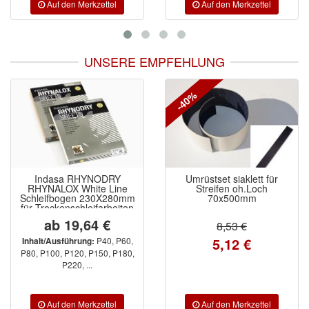
UNSERE EMPFEHLUNG
-40%
DRY
Umrüstset siaklett für
Ciret Cutterme
 Line
Streifen oh.Loch
Aluminium 9 mm
X280mm
70x500mm
Metallführun
rbeiten
€
2,89 €
8,53 €
5,12 €
0, P60,
0, P180,