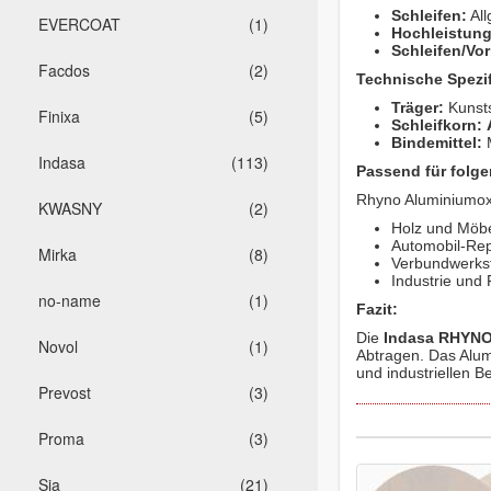
Schleifen:
All
EVERCOAT
(1)
Hochleistung
Schleifen/Vo
Facdos
(2)
Technische Spezif
Träger:
Kunsts
Finixa
(5)
Schleifkorn:
Bindemittel:
M
Indasa
(113)
Passend für folge
Rhyno Aluminiumoxy
KWASNY
(2)
Holz und Möbe
Automobil-Rep
Mirka
(8)
Verbundwerksto
Industrie und 
no-name
(1)
Fazit:
Die
Indasa RHYNO
Novol
(1)
Abtragen. Das Alum
und industriellen B
Prevost
(3)
Proma
(3)
Sia
(21)