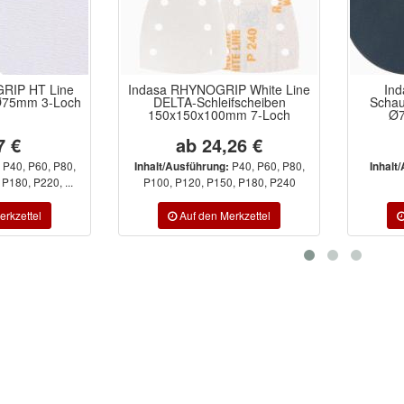
RIP HT Line
Indasa RHYNOGRIP White Line
In
 Ø75mm 3-Loch
DELTA-Schleifscheiben
Schau
150x150x100mm 7-Loch
Ø7
7 €
ab 24,26 €
P40, P60, P80,
P40, P60, P80,
Inhalt/Ausführung:
Inhalt
P180, P220, ...
P100, P120, P150, P180, P240