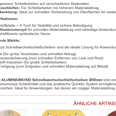
gemeine Schleifarbeiten auf verschiedenen Materialien.
sschleifen:
Für Schleifarbeiten mit höherem Materialabtrag.
rbereitung:
Ideal zur schnellen Vorbereitung von Oberflächen für weite
ikationen:
toffplatte + X-Tuch für Stabilität und sichere Befestigung.
Aluminiumoxyd
für schnellen Materialabtrag und vielseitige Anwend
odifizierte synthetische Harze.
nde Märkte:
d Schnellwechselschleifscheiben sind die ideale Lösung für Anwendun
l (für grobe Vorarbeiten und schnellen Abtrag)
araturlackierung (zum schnellen Entfernen von Lack und Rost)
ff-Industrien (für grobe Schleifarbeiten)
Fertigung (zum Entgraten und schnellen Materialabtrag auf Metall)
 ALUMINIUMOXID Schnellwechselschleifscheiben Ø50mm
sind ei
iniumoxyd-Schleifmittel und das praktische Quickfix-System ermöglich
ereichen. Ideal für Anwendungen, bei denen ein zügiger Materialabtrag
ÄHNLICHE ARTIKE