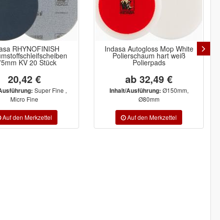
dasa RHYNOFINISH
Indasa Autogloss Mop White
mstoffschleifscheiben
Polierschaum hart weiß
5mm KV 20 Stück
Polierpads
20,42 €
ab 32,49 €
Super Fine ,
Ø150mm,
/Ausführung:
Inhalt/Ausführung:
Micro Fine
Ø80mm