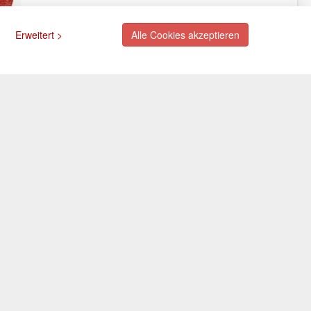
Erweitert >
Alle Cookies akzeptieren
ngsarten
Newsletter
Abonnieren Sie unseren
kostenlosen Newsletter und
rte (via PayPal)
verpassen Sie nie mehr
ift (via PayPal)
Neuigkeiten oder Aktionen!
e
Der Newsletter ist jederzeit über
Selbstabholung
einen Link in der eMail wieder
abbestellbar.
Folgen Sie uns: