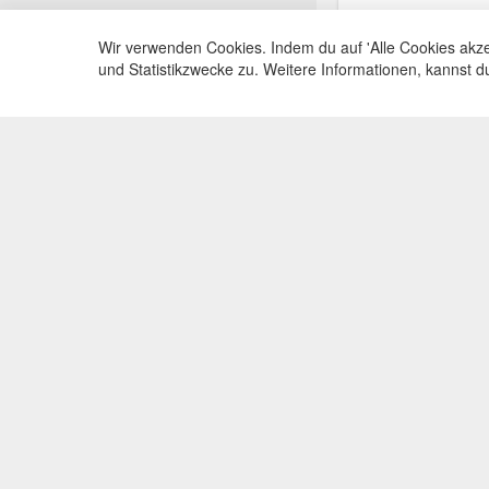
Wir verwenden Cookies. Indem du auf 'Alle Cookies akze
und Statistikzwecke zu. Weitere Informationen, kannst 
Service Hotli
Telefonische Beratu
+49(0)35383
Mo-Fr, 09:00 - 15:0
powert by: