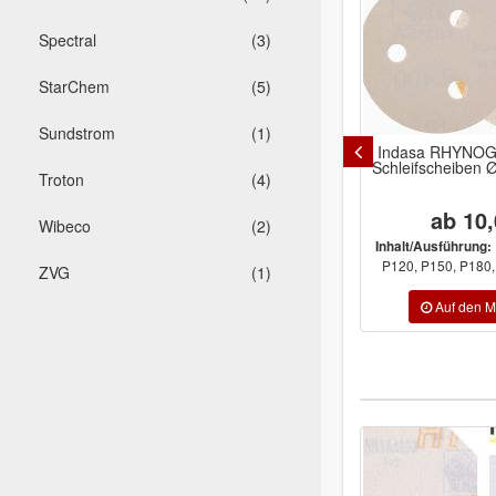
Spectral
(3)
StarChem
(5)
Sundstrom
(1)
Indasa RHYNOGR
Schleifscheiben
Troton
(4)
ab 10,
Wibeco
(2)
Inhalt/Ausführung:
P120, P150, P180, 
ZVG
(1)