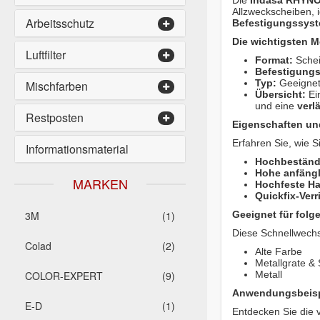
Die
Indasa RHYNO
Allzweckscheiben, i
Arbeitsschutz
Befestigungssys
Die wichtigsten M
Luftfilter
Format:
Schei
Befestigung
Typ:
Geeignet
Mischfarben
Übersicht:
Ei
und eine
verl
Restposten
Eigenschaften und
Erfahren Sie, wie 
Informationsmaterial
Hochbeständi
Hohe anfängl
MARKEN
Hochfeste H
Quickfix-Ver
3M
(1)
Geeignet für folg
Diese Schnellwechse
Colad
(2)
Alte Farbe
Metallgrate &
COLOR-EXPERT
(9)
Metall
Anwendungsbeisp
E-D
(1)
Entdecken Sie die v