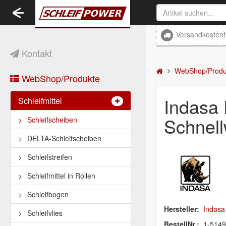
Toggle
navigation
Versandkostenf
Kontakt
WebShop/Produ
WebShop/Produkte
Indas
Schleifmittel
Schnel
Schleifscheiben
DELTA-Schleifscheiben
Schleifstreifen
Schleifmittel in Rollen
Schleifbogen
Hersteller:
Indasa
Schleifvlies
BestellNr.:
1-514