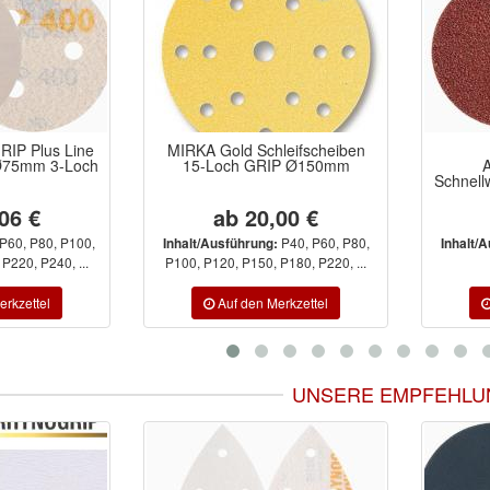
IP Plus Line
MIRKA Gold Schleifscheiben
 Ø75mm 3-Loch
15-Loch GRIP Ø150mm
Schnel
06 €
ab 20,00 €
P60, P80, P100,
P40, P60, P80,
Inhalt/Ausführung:
Inhalt/
P220, P240, ...
P100, P120, P150, P180, P220, ...
UNSERE EMPFEHLU