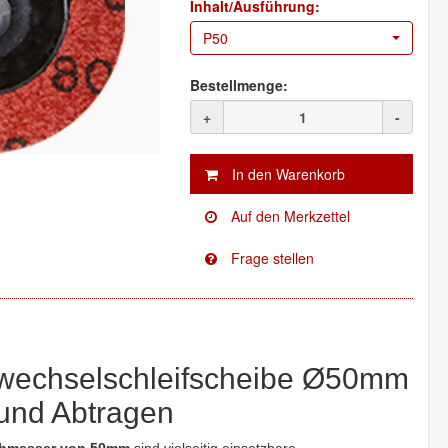
Inhalt/Ausführung:
P50
Bestellmenge:
+
-
echselschleifscheibe Ø50mm
 und Abtragen