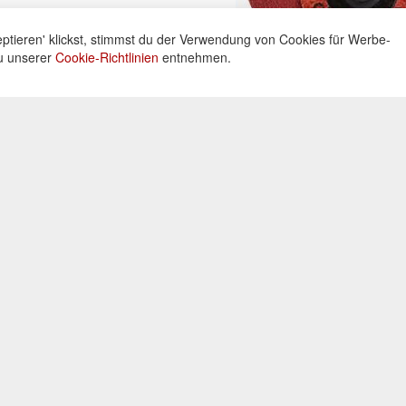
ptieren' klickst, stimmst du der Verwendung von Cookies für Werbe-
du unserer
Cookie-Richtlinien
entnehmen.
ne
Informationen
Zahlu
ng unter:
Datenschutz
Widerrufsbelehrung
Kreditka
 605160
Impressum
Lastschr
AGB
Vorkass
Kontakt
0 Uhr
Bar bei 
Cookies einstellungen
© 2026 OXAATA GmbH
Impressum
AGB
Kontakt