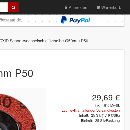
Anmelden
Warenkorb
o@oxaata.de
ID Schnellwechselschleifscheibe Ø50mm P50
0mm P50
29,69 €
inkl. 19% MwSt.
zzgl. evtl. anfallender Versandkosten
25
Stk
(1,19 €/Stk)
Inhalt:
25 Stk/Packung
Einheit: