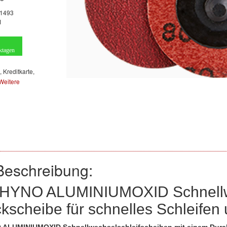
1493
1
ktagen
, Kreditkarte,
Weitere
Beschreibung:
RHYNO ALUMINIUMOXID Schnellw
ckscheibe für schnelles Schleifen