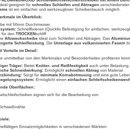
 ALUMINIUMOXID Schnellwechselschleifscheiben mit einem Dur
deal geeignet für
schnelles Schleifen und Abtragen
verschiedenster
tems
ist ein einfacher und werkzeugloser Scheibentausch möglich.
erkmale im Überblick:
be mit 50mm Durchmesser.
ssystem:
Schnellfixieren (Quickfix Befestigung für einfachen, werkzeu
 für den
TROCKEN
schliff.
ne
Allzweckscheibe
ideal zum Schleifen und Abtragen. Das
Aluminiu
ängerte Schleifleistung
. Die
Unterlage aus vulkanisierten Fasern
bi
 Vorteile im Detail:
Sie unmittelbar von den Merkmalen und Besonderheiten profitieren kön
ger Träger:
Bietet
Knitter- und Reißfestigkeit
auch unter Belastung.
iche Schneidwirkung:
Ermöglicht
schnellen Abtrag
von Material.
arzbindung:
Sorgt für
minimale Kornabstreuung
und eine gute Lebe
riegelungssystem:
Ermöglicht einen
einfachen Schleifscheibenwec
ende Oberflächen:
lschleifscheiben eignen sich für die Bearbeitung von:
 Schweißnähte
iele:
ielfältigen Einsatzmöglichkeiten in verschiedenen Märkten: