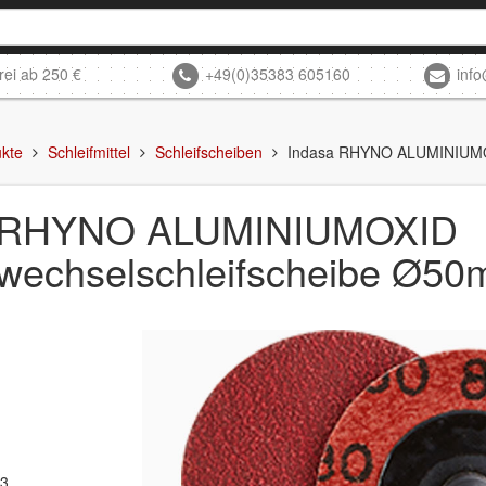
rei ab 250 €
+49(0)35383 605160
inf
kte
Schleifmittel
Schleifscheiben
Indasa RHYNO ALUMINIUMOX
a RHYNO ALUMINIUMOXID
lwechselschleifscheibe Ø5
93