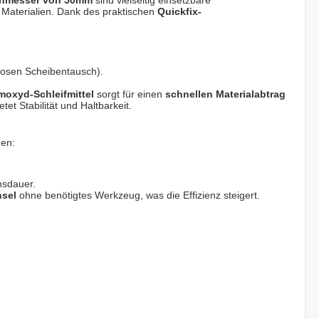
chmesser von 50mm
sind vielseitig einsetzbare
 Materialien. Dank des praktischen
Quickfix-
glosen Scheibentausch).
moxyd-Schleifmittel
sorgt für einen
schnellen Materialabtrag
etet Stabilität und Haltbarkeit.
nen:
nsdauer.
hsel
ohne benötigtes Werkzeug, was die Effizienz steigert.