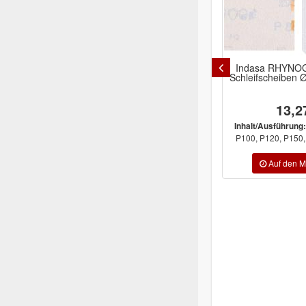
ODRY
Ciret Kartuschenpistole Skelett
Indasa RHYNOG
320ml robust
Schleifscheiben
h
8,95 €
13,2
P80,
Inhalt/Ausführung:
 ...
P100, P120, P150, 