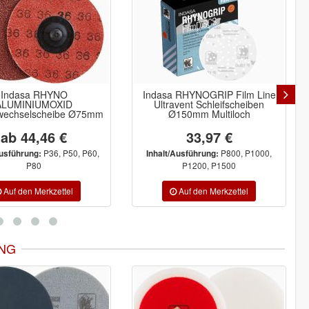
Indasa RHYNO
Indasa RHYNOGRIP Film Line
ALUMINIUMOXID
Ultravent Schleifscheiben
lwechselscheibe Ø75mm
Ø150mm Multiloch
ab 44,46 €
33,97 €
P36, P50, P60,
P800, P1000,
Ausführung:
Inhalt/Ausführung:
P80
P1200, P1500
NG