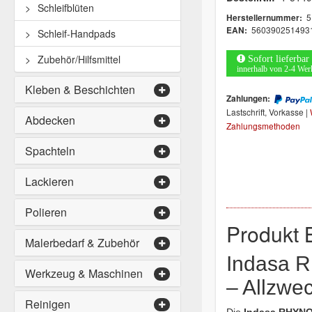
Schleifblüten
5
Herstellernummer:
560390251493
EAN:
Schleif-Handpads
Zubehör/Hilfsmittel
Sofort lieferbar
innerhalb von 2-4 Wer
Kleben & Beschichten
Zahlungen:
Lastschrift, Vorkasse |
Abdecken
Zahlungsmethoden
Spachteln
Lackieren
Polieren
Produkt 
Malerbedarf & Zubehör
Indasa 
Werkzeug & Maschinen
– Allzwe
Reinigen