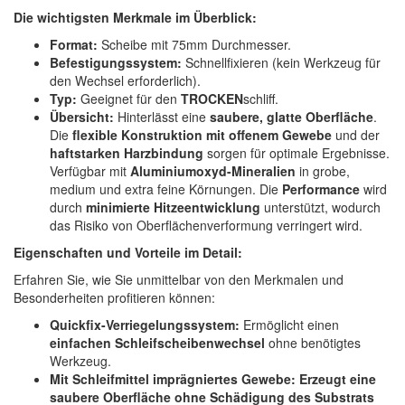
Spectral
(3)
Die wichtigsten Merkmale im Überblick:
Format:
Scheibe mit 75mm Durchmesser.
StarChem
(5)
Befestigungssystem:
Schnellfixieren (kein Werkzeug für
den Wechsel erforderlich).
Sundstrom
(1)
Typ:
Geeignet für den
TROCKEN
schliff.
Übersicht:
Hinterlässt eine
saubere, glatte Oberfläche
.
Troton
(4)
Die
flexible Konstruktion mit offenem Gewebe
und der
haftstarken Harzbindung
sorgen für optimale Ergebnisse.
Wibeco
(2)
Verfügbar mit
Aluminiumoxyd-Mineralien
in grobe,
medium und extra feine Körnungen. Die
Performance
wird
ZVG
(1)
durch
minimierte Hitzeentwicklung
unterstützt, wodurch
das Risiko von Oberflächenverformung verringert wird.
Eigenschaften und Vorteile im Detail:
Erfahren Sie, wie Sie unmittelbar von den Merkmalen und
Besonderheiten profitieren können:
Quickfix-Verriegelungssystem:
Ermöglicht einen
einfachen Schleifscheibenwechsel
ohne benötigtes
Werkzeug.
Mit Schleifmittel imprägniertes Gewebe:
Erzeugt eine
saubere Oberfläche ohne Schädigung des Substrats