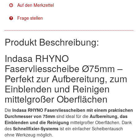
Facdos
(2)
Finixa
(5)
Indasa
(113)
Produkt Beschreibung:
KWASNY
(2)
Indasa RHYNO
Mirka
(8)
Faservliesscheibe Ø75mm –
Perfekt zur Aufbereitung, zum
no-name
(1)
Einblenden und Reinigen
Novol
(1)
mittelgroßer Oberflächen
Prevost
(3)
Die
Indasa RHYNO Faservliesscheiben mit einem praktischen
Proma
(3)
Durchmesser von 75mm
sind ideal für die
Aufbereitung, das
Einblenden und die Reinigung
mittelgroßer Oberflächen. Dank
Sia
(21)
des
Schnellfixier-Systems
ist ein einfacher Scheibentausch
ohne Werkzeug möglich.