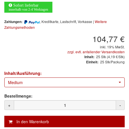
Arbeitsschutz
Sofort lieferbar
innerhalb von 2-4 Werktagen
Luftfilter
, Kreditkarte, Lastschrift, Vorkasse |
Weitere
Zahlungen:
Mischfarben
Zahlungsmethoden
104,77 €
Restposten
inkl. 19% MwSt.
zzgl. evtl. anfallender Versandkosten
Informationsmaterial
25
Stk
(4,19 €/Stk)
Inhalt:
25 Stk/Packung
Einheit:
MARKEN
Inhalt/Ausführung:
3M
(1)
Medium
Colad
(2)
Bestellmenge:
COLOR-EXPERT
(9)
+
-
E-D
(1)
EVERCOAT
(1)