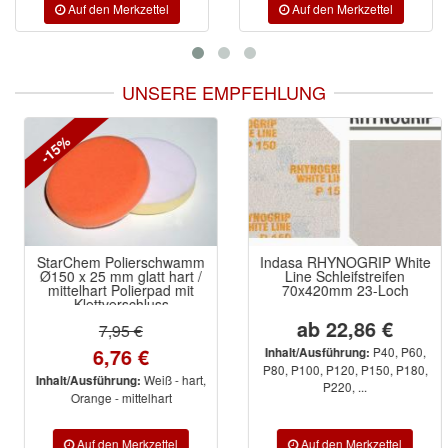
UNSERE EMPFEHLUNG
-15%
StarChem Polierschwamm
Indasa RHYNOGRIP White
Ø150 x 25 mm glatt hart /
Line Schleifstreifen
mittelhart Polierpad mit
70x420mm 23-Loch
Klettverschluss
ab 22,86 €
7,95 €
6,76 €
P40, P60,
Inhalt/Ausführung:
P80, P100, P120, P150, P180,
Weiß - hart,
Inhalt/Ausführung:
P220, ...
Orange - mittelhart