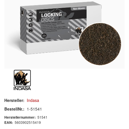
Schleif-Handpads
Zubehör/Hilfsmittel
Kleben & Beschichten
Abdecken
Spachteln
Lackieren
Polieren
Malerbedarf & Zubehör
Hersteller:
Indasa
Werkzeug & Maschinen
BestellNr.:
1-51541
51541
Herstellernummer:
Reinigen
5603902515419
EAN: