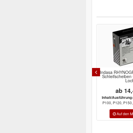
Indasa RHYNOGRIP White Line
Indasa
Schleifscheiben Ø150mm 17-
Faservliessc
Loch
ab 14,45 €
104,
P40, P60, P80,
Inhalt/Ausführung:
Inhalt/Ausführung
P100, P120, P150, P180, P220, ...
Very 