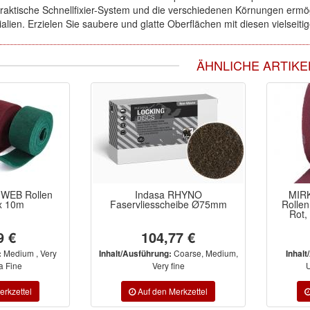
raktische Schnellfixier-System und die verschiedenen Körnungen ermög
lien. Erzielen Sie saubere und glatte Oberflächen mit diesen vielseiti
ÄHNLICHE ARTIKE
 WEB Rollen
Indasa RHYNO
MIRK
x 10m
Faservliesscheibe Ø75mm
Rolle
Rot,
9 €
104,77 €
Medium , Very
Coarse, Medium,
:
Inhalt/Ausführung:
Inhalt
ra Fine
Very fine