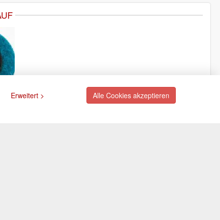
AUF
Erweitert >
Alle Cookies akzeptieren
ngsarten
Newsletter
Abonnieren Sie unseren
kostenlosen Newsletter und
rte (via PayPal)
verpassen Sie nie mehr
ift (via PayPal)
Neuigkeiten oder Aktionen!
e
Der Newsletter ist jederzeit über
Selbstabholung
einen Link in der eMail wieder
abbestellbar.