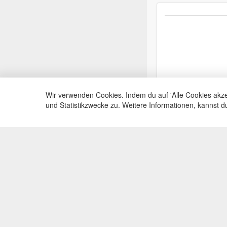
Wir verwenden Cookies. Indem du auf 'Alle Cookies akze
und Statistikzwecke zu. Weitere Informationen, kannst 
Service Hotli
Telefonische Beratu
+49(0)35383
Mo-Fr, 09:00 - 15:0