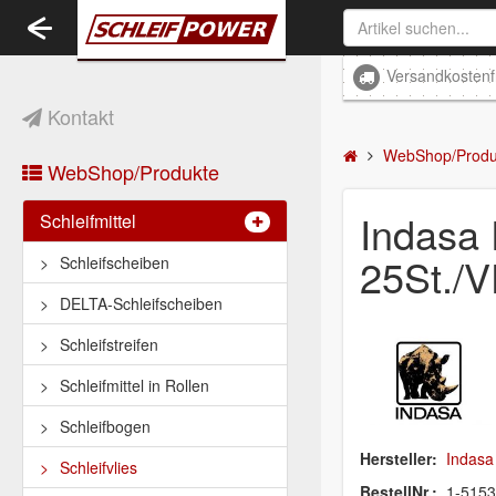
Toggle
navigation
Versandkostenf
Kontakt
WebShop/Produ
WebShop/Produkte
Indasa
Schleifmittel
25St./
Schleifscheiben
DELTA-Schleifscheiben
Schleifstreifen
Schleifmittel in Rollen
Schleifbogen
Hersteller:
Indasa
Schleifvlies
BestellNr.:
1-515