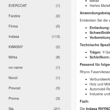
Metall
EVERCOAT
(1)
Hartes Metal
Anwendungsbeisp
Facdos
(2)
Entdecken Sie die v
Finixa
(5)
Entlackung:
Schweißnäht
Indasa
(113)
Vorbereitun
Technische Spezif
KWASNY
(2)
Träger:
Y-Gew
Mirka
(8)
Schleifkorn:
Passend für folge
no-name
(1)
Rhyno Faservliessc
Novol
(1)
Verbundwerks
Holz und Möb
Prevost
(3)
Automobil-Re
Industrie un
Proma
(3)
Fazit:
Sia
(21)
Die
Indasa RHYNO