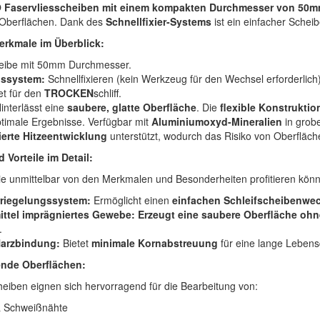
 Faservliesscheiben mit einem kompakten Durchmesser von 50
 Oberflächen. Dank des
Schnellfixier-Systems
ist ein einfacher Sche
erkmale im Überblick:
ibe mit 50mm Durchmesser.
gssystem:
Schnellfixieren (kein Werkzeug für den Wechsel erforderlich)
t für den
TROCKEN
schliff.
interlässt eine
saubere, glatte Oberfläche
. Die
flexible Konstrukti
ptimale Ergebnisse. Verfügbar mit
Aluminiumoxyd-Mineralien
in grob
erte Hitzeentwicklung
unterstützt, wodurch das Risiko von Oberfläch
 Vorteile im Detail:
Sie unmittelbar von den Merkmalen und Besonderheiten profitieren kön
rriegelungssystem:
Ermöglicht einen
einfachen Schleifscheibenwe
mittel imprägniertes Gewebe:
Erzeugt eine saubere Oberfläche oh
.
Harzbindung:
Bietet
minimale Kornabstreuung
für eine lange Lebens
ende Oberflächen:
heiben eignen sich hervorragend für die Bearbeitung von:
& Schweißnähte