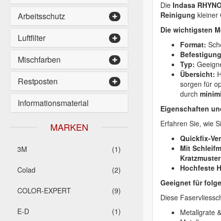
Die
Indasa RHYNO
Reinigung
kleiner
Arbeitsschutz
Die wichtigsten M
Luftfilter
Format:
Sche
Befestigun
Mischfarben
Typ:
Geeigne
Übersicht:
H
Restposten
sorgen für o
durch
minimi
Informationsmaterial
Eigenschaften und
Erfahren Sie, wie 
MARKEN
Quickfix-Ve
Mit Schleif
3M
(1)
Kratzmuster
Hochfeste 
Colad
(2)
Geeignet für folg
COLOR-EXPERT
(9)
Diese Faservliessc
E-D
(1)
Metallgrate 