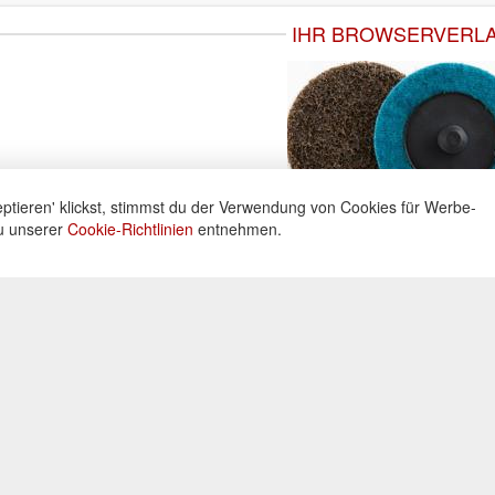
IHR BROWSERVERL
ptieren' klickst, stimmst du der Verwendung von Cookies für Werbe-
du unserer
Cookie-Richtlinien
entnehmen.
ne
Informationen
Zahlu
ng unter:
Datenschutz
Widerrufsbelehrung
Kreditka
 605160
Impressum
Lastschr
AGB
Vorkass
Kontakt
0 Uhr
Bar bei 
Cookies einstellungen