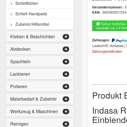
Schleifblüten
5
Herstellernummer:
560390251533
EAN:
Schleif-Handpads
Zubehör/Hilfsmittel
Sofort lieferbar
innerhalb von 2-4 Wer
Kleben & Beschichten
Zahlungen:
Lastschrift, Vorkasse |
Abdecken
Zahlungsmethoden
Spachteln
Lackieren
Polieren
Produkt 
Malerbedarf & Zubehör
Indasa R
Werkzeug & Maschinen
Einblend
Reinigen