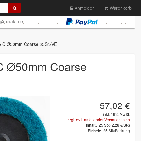
Anmelden
Warenkorb
o@oxaata.de
e C Ø50mm Coarse 25St./VE
 C Ø50mm Coarse
57,02 €
inkl. 19% MwSt.
zzgl. evtl. anfallender Versandkosten
25
Stk
(2,28 €/Stk)
Inhalt:
25 Stk/Packung
Einheit: