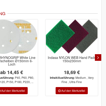
NG
a NYLON WEB Hand Pads
Indasa RHYNOGRIP White Line
150x230mm
Schleifstreifen 115x230mm 22-
Loch
18,69 €
ab 23,01 €
Medium , Very
P40, P60, P80,
/Ausführung:
Inhalt/Ausführung:
Fine , Ultra Fine
P100, P120, P150, P180, P220, ...