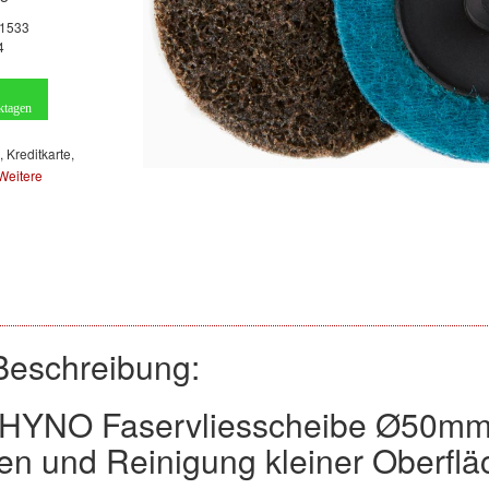
1533
4
ktagen
, Kreditkarte,
Weitere
Beschreibung:
HYNO Faservliesscheibe Ø50mm – 
en und Reinigung kleiner Oberfl