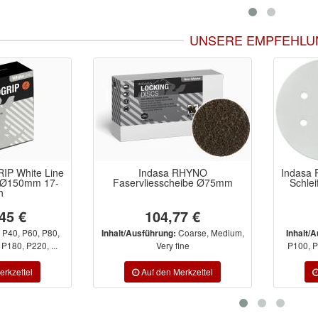
UNSERE EMPFEHLU
 RHYNO
Indasa RHYNOGRIP White Line
Indas
heibe Ø75mm
Schleifscheiben Ø150mm 6-
Loch
77 €
ab 14,45 €
Coarse, Medium,
P40, P60, P80,
:
Inhalt/Ausführung:
Inhalt
fine
P100, P120, P150, P180, P220, ...