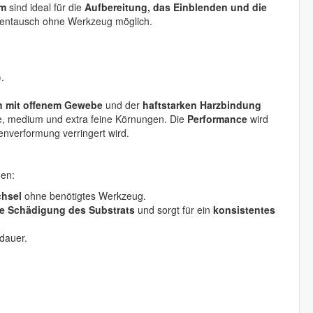
mm
sind ideal für die
Aufbereitung, das Einblenden und die
ibentausch ohne Werkzeug möglich.
.
on mit offenem Gewebe
und der
haftstarken Harzbindung
e, medium und extra feine Körnungen. Die
Performance
wird
enverformung verringert wird.
nen:
chsel
ohne benötigtes Werkzeug.
ne Schädigung des Substrats
und sorgt für ein
konsistentes
dauer.