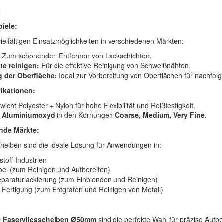
l
iele:
ielfältigen Einsatzmöglichkeiten in verschiedenen Märkten:
Zum schonenden Entfernen von Lackschichten.
e reinigen:
Für die effektive Reinigung von Schweißnähten.
g der Oberfläche:
Ideal zur Vorbereitung von Oberflächen für nachfolg
ikationen:
icht Polyester + Nylon für hohe Flexibilität und Reißfestigkeit.
Aluminiumoxyd
in den Körnungen
Coarse, Medium, Very Fine
.
nde Märkte:
heiben sind die ideale Lösung für Anwendungen in:
toff-Industrien
el (zum Reinigen und Aufbereiten)
paraturlackierung (zum Einblenden und Reinigen)
d Fertigung (zum Entgraten und Reinigen von Metall)
 Faservliesscheiben Ø50mm
sind die perfekte Wahl für präzise Aufb