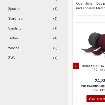
Oberflächen. Das p
und anderen Materia
Spectral
(3)
StarChem
(5)
Sundstrom
(1)
Troton
(4)
Wibeco
(2)
ZVG
(1)
Indasa NYLON
115mm 
24,8
Inhalt/Ausführung
Fine , Ult