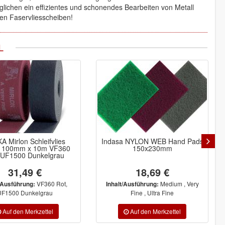
lichen ein effizientes und schonendes Bearbeiten von Metall
gen Faservliesscheiben!
L
A Mirlon Schleifvlies
Indasa NYLON WEB Hand Pads
n 100mm x 10m VF360
150x230mm
 UF1500 Dunkelgrau
31,49 €
18,69 €
VF360 Rot,
Medium , Very
/Ausführung:
Inhalt/Ausführung:
UF1500 Dunkelgrau
Fine , Ultra Fine