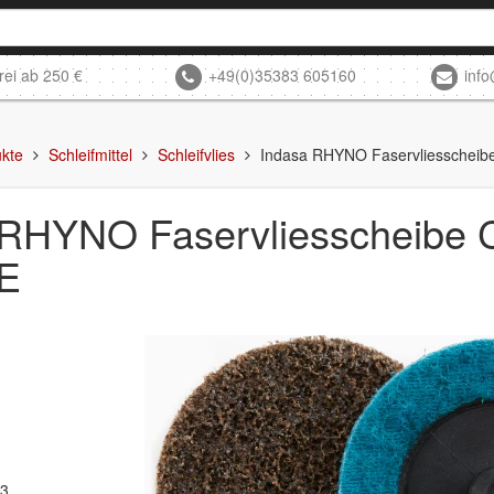
rei ab 250 €
+49(0)35383 605160
inf
kte
Schleifmittel
Schleifvlies
Indasa RHYNO Faservliesscheib
 RHYNO Faservliesscheibe
VE
33