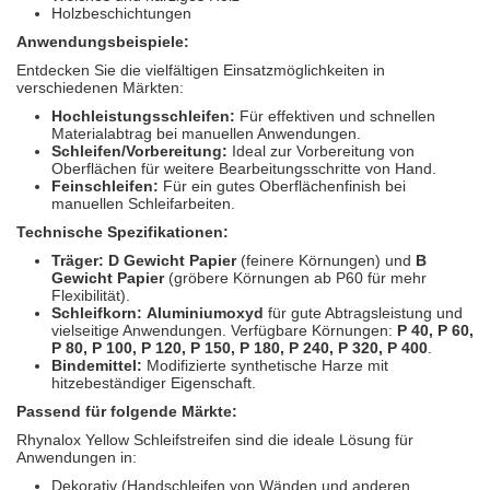
Holzbeschichtungen
Anwendungsbeispiele:
Entdecken Sie die vielfältigen Einsatzmöglichkeiten in
verschiedenen Märkten:
Hochleistungsschleifen:
Für effektiven und schnellen
Materialabtrag bei manuellen Anwendungen.
Schleifen/Vorbereitung:
Ideal zur Vorbereitung von
Oberflächen für weitere Bearbeitungsschritte von Hand.
Feinschleifen:
Für ein gutes Oberflächenfinish bei
manuellen Schleifarbeiten.
Technische Spezifikationen:
Träger:
D Gewicht Papier
(feinere Körnungen) und
B
Gewicht Papier
(gröbere Körnungen ab P60 für mehr
Flexibilität).
Schleifkorn:
Aluminiumoxyd
für gute Abtragsleistung und
vielseitige Anwendungen. Verfügbare Körnungen:
P 40, P 60,
P 80, P 100, P 120, P 150, P 180, P 240, P 320, P 400
.
Bindemittel:
Modifizierte synthetische Harze mit
hitzebeständiger Eigenschaft.
Passend für folgende Märkte:
Rhynalox Yellow Schleifstreifen sind die ideale Lösung für
Anwendungen in:
Dekorativ (Handschleifen von Wänden und anderen