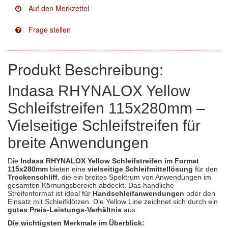
Facdos
(2)
Finixa
(5)
Indasa
(113)
Produkt Beschreibung:
KWASNY
(2)
Indasa RHYNALOX Yellow
Schleifstreifen 115x280mm –
Mirka
(8)
Vielseitige Schleifstreifen für
no-name
(1)
breite Anwendungen
Novol
(1)
Die
Indasa RHYNALOX Yellow Schleifstreifen im Format
Prevost
(3)
115x280mm
bieten eine
vielseitige Schleifmittellösung
für den
Trockenschliff
, die ein breites Spektrum von Anwendungen im
gesamten Körnungsbereich abdeckt. Das handliche
Proma
(3)
Streifenformat ist ideal für
Handschleifanwendungen
oder den
Einsatz mit Schleifklötzen. Die Yellow Line zeichnet sich durch ein
gutes Preis-Leistungs-Verhältnis
aus.
Sia
(21)
Die wichtigsten Merkmale im Überblick: