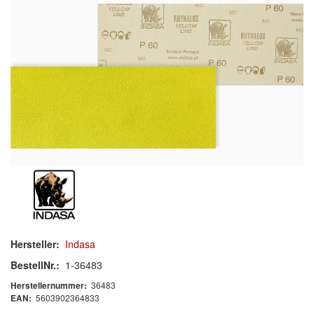
Schleif-Handpads
Zubehör/Hilfsmittel
Kleben & Beschichten
Abdecken
Spachteln
Lackieren
Polieren
Malerbedarf & Zubehör
Hersteller:
Indasa
Werkzeug & Maschinen
BestellNr.:
1-36483
36483
Herstellernummer:
Reinigen
5603902364833
EAN: