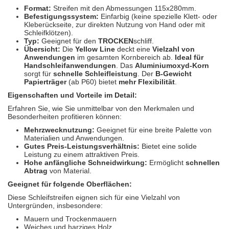
Spectral
(3)
Format:
Streifen mit den Abmessungen 115x280mm.
Befestigungssystem:
Einfarbig (keine spezielle Klett- oder
Kleberückseite, zur direkten Nutzung von Hand oder mit
StarChem
(5)
Schleifklötzen).
Typ:
Geeignet für den
TROCKEN
schliff.
Sundstrom
(1)
Übersicht:
Die
Yellow Line
deckt eine
Vielzahl von
Anwendungen
im gesamten Kornbereich ab.
Ideal für
Handschleifanwendungen
. Das
Aluminiumoxyd-Korn
Troton
(4)
sorgt für
schnelle Schleifleistung
. Der
B-Gewicht
Papierträger
(ab P60) bietet
mehr Flexibilität
.
Wibeco
(2)
Eigenschaften und Vorteile im Detail:
Erfahren Sie, wie Sie unmittelbar von den Merkmalen und
ZVG
(1)
Besonderheiten profitieren können:
Mehrzwecknutzung:
Geeignet für eine breite Palette von
Materialien und Anwendungen.
Gutes Preis-Leistungsverhältnis:
Bietet eine solide
Leistung zu einem attraktiven Preis.
Hohe anfängliche Schneidwirkung:
Ermöglicht
schnellen
Abtrag
von Material.
Geeignet für folgende Oberflächen:
Diese Schleifstreifen eignen sich für eine Vielzahl von
Untergründen, insbesondere:
Mauern und Trockenmauern
Weiches und harziges Holz