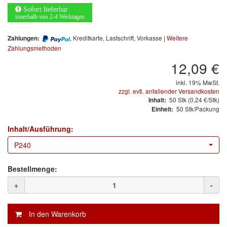
Arbeitsschutz
Sofort lieferbar
innerhalb von 2-4 Werktagen
Luftfilter
, Kreditkarte, Lastschrift, Vorkasse |
Weitere
Zahlungen:
Mischfarben
Zahlungsmethoden
12,09 €
Restposten
inkl. 19% MwSt.
zzgl. evtl. anfallender Versandkosten
Informationsmaterial
50
Stk
(0,24 €/Stk)
Inhalt:
50 Stk/Packung
Einheit:
MARKEN
Inhalt/Ausführung:
3M
(1)
P240
Colad
(2)
Bestellmenge:
COLOR-EXPERT
(9)
+
-
E-D
(1)
EVERCOAT
(1)