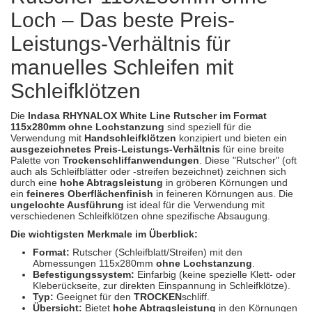
Spectral
(3)
Loch – Das beste Preis-
StarChem
(5)
Leistungs-Verhältnis für
manuelles Schleifen mit
Sundstrom
(1)
Schleifklötzen
Troton
(4)
Die
Indasa RHYNALOX White Line Rutscher im Format
Wibeco
(2)
115x280mm ohne Lochstanzung
sind speziell für die
Verwendung mit
Handschleifklötzen
konzipiert und bieten ein
ausgezeichnetes Preis-Leistungs-Verhältnis
für eine breite
ZVG
(1)
Palette von
Trockenschliffanwendungen
. Diese "Rutscher" (oft
auch als Schleifblätter oder -streifen bezeichnet) zeichnen sich
durch eine
hohe Abtragsleistung
in gröberen Körnungen und
ein
feineres Oberflächenfinish
in feineren Körnungen aus. Die
ungelochte Ausführung
ist ideal für die Verwendung mit
verschiedenen Schleifklötzen ohne spezifische Absaugung.
Die wichtigsten Merkmale im Überblick:
Format:
Rutscher (Schleifblatt/Streifen) mit den
Abmessungen 115x280mm
ohne Lochstanzung
.
Befestigungssystem:
Einfarbig (keine spezielle Klett- oder
Kleberückseite, zur direkten Einspannung in Schleifklötze).
Typ:
Geeignet für den
TROCKEN
schliff.
Übersicht:
Bietet
hohe Abtragsleistung
in den Körnungen