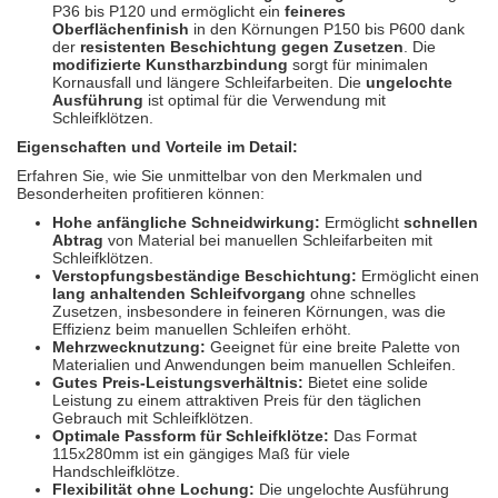
P36 bis P120 und ermöglicht ein
feineres
Oberflächenfinish
in den Körnungen P150 bis P600 dank
der
resistenten Beschichtung gegen Zusetzen
. Die
modifizierte Kunstharzbindung
sorgt für minimalen
Kornausfall und längere Schleifarbeiten. Die
ungelochte
Ausführung
ist optimal für die Verwendung mit
Schleifklötzen.
Eigenschaften und Vorteile im Detail:
Erfahren Sie, wie Sie unmittelbar von den Merkmalen und
Besonderheiten profitieren können:
Hohe anfängliche Schneidwirkung:
Ermöglicht
schnellen
Abtrag
von Material bei manuellen Schleifarbeiten mit
Schleifklötzen.
Verstopfungsbeständige Beschichtung:
Ermöglicht einen
lang anhaltenden Schleifvorgang
ohne schnelles
Zusetzen, insbesondere in feineren Körnungen, was die
Effizienz beim manuellen Schleifen erhöht.
Mehrzwecknutzung:
Geeignet für eine breite Palette von
Materialien und Anwendungen beim manuellen Schleifen.
Gutes Preis-Leistungsverhältnis:
Bietet eine solide
Leistung zu einem attraktiven Preis für den täglichen
Gebrauch mit Schleifklötzen.
Optimale Passform für Schleifklötze:
Das Format
115x280mm ist ein gängiges Maß für viele
Handschleifklötze.
Flexibilität ohne Lochung:
Die ungelochte Ausführung