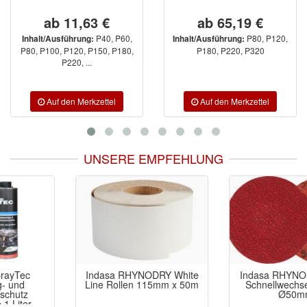
ab 11,63 €
ab 65,19 €
P40, P60,
P80, P120,
Inhalt/Ausführung:
Inhalt/Ausführung:
P80, P100, P120, P150, P180,
P180, P220, P320
P220, ...
UNSERE EMPFEHLUNG
Indasa RHYNODRY White
Indasa RHYNO KERAMIK
Line Rollen 115mm x 50m
Schnellwechselscheibe
Ø50mm