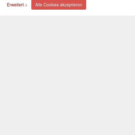
Erweitert >
Alle Cookies akzeptieren
Kreditkarte (via PayPal)
Lastschrift (via PayPal)
Vorkasse
Bar bei Selbstabholung
Newsletter
Abonnieren Sie unseren kostenlosen Newsletter und
verpassen Sie nie mehr Neuigkeiten oder Aktionen!
Der Newsletter ist jederzeit über einen Link in der eMail
wieder abbestellbar.
© 2026 OXAATA GmbH
Impressum
AGB
Kontakt
Folgen Sie uns: