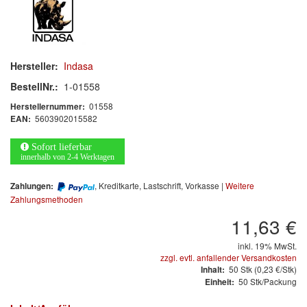
Arbeitsschutz
Luftfilter
Mischfarben
Hersteller:
Indasa
BestellNr.:
1-01558
Restposten
01558
Herstellernummer:
5603902015582
EAN:
Informationsmaterial
Sofort lieferbar
MARKEN
innerhalb von 2-4 Werktagen
, Kreditkarte, Lastschrift, Vorkasse |
Weitere
Zahlungen:
3M
(1)
Zahlungsmethoden
Colad
(2)
11,63 €
inkl. 19% MwSt.
COLOR-EXPERT
(9)
zzgl. evtl. anfallender Versandkosten
50
Stk
(0,23 €/Stk)
Inhalt:
E-D
(1)
50 Stk/Packung
Einheit:
EVERCOAT
(1)