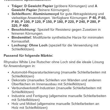
Träger:
D Gewicht Papier
(gröbere Körnungen) und
A
Gewicht Papier
(feinere Körnungen).
Schleifkorn:
Aluminiumoxyd
für gute Abtragsleistung und
vielseitige Anwendungen. Verfügbare Körnungen:
P 40, P 60,
P 80, P 100, P 120, P 150, P 180, P 220, P 240, P 280, P
320, P 400
.
Beschichtung:
Speziell für Resistenz gegen Zusetzen in
feineren Körnungen.
Bindemittel:
Modifizierte synthetische Harze für minimalen
Kornausfall.
Lochung:
Ohne Loch
(speziell für die Verwendung mit
Schleifklötzen).
Passend für folgende Märkte:
Rhynalox White Line Rutscher ohne Loch sind die ideale Lösung
für Anwendungen in:
Automobil-Reparaturlackierung (manuelle Schleifarbeiten mit
Schleifklötzen)
Dekorativ (manuelles Schleifen von Wänden und anderen
Oberflächen im Innenausbau mit Schleifklötzen)
Verbundwerkstoff-Industrien (manuelle Schleifarbeiten mit
Schleifklötzen)
Industrie und Fertigung (allgemeine manuelle Schleifarbeiten
mit Schleifklötzen)
Holz und Möbel (allgemeine manuelle Schleifarbeiten an
Holz mit Schleifklötzen)