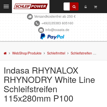
Toggle
navigation
Versandkostenfrei ab 250 €
Kontakt
+49(0)35383 605160
info@oxaata.de
WebShop/Produkte
Schleifmittel
Schleifscheiben
WebShop/Produkte
Schleifmittel
Schleifstreifen
Indas
DELTA-Schleifscheiben
Indasa RHYNALOX
Schleifstreifen
RHYNODRY White Line
Schleifmittel in Rollen
Schleifstreifen
Schleifbogen
115x280mm P100
Schleifvlies
Schleifblüten