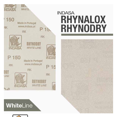
Schleif-Handpads
Zubehör/Hilfsmittel
Kleben & Beschichten
Abdecken
Spachteln
Lackieren
Polieren
Malerbedarf & Zubehör
Werkzeug & Maschinen
Reinigen