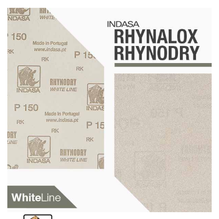
Schleif-Handpads
Zubehör/Hilfsmittel
Kleben & Beschichten
Abdecken
Spachteln
Lackieren
Polieren
Malerbedarf & Zubehör
Werkzeug & Maschinen
Reinigen