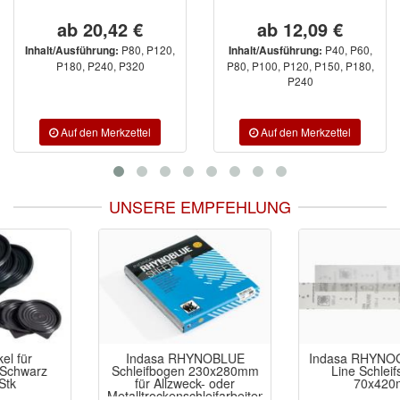
ab 20,42 €
ab 12,09 €
P80, P120,
P40, P60,
Inhalt/Ausführung:
Inhalt/Ausführung:
P180, P240, P320
P80, P100, P120, P150, P180,
P240
UNSERE EMPFEHLUNG
Indasa RHYNOBLUE
Indasa RHYNOGRIP Mesh
Schleifbogen 230x280mm
Line Schleifstreifen
für Allzweck- oder
70x420mm
Metalltrockenschleifarbeiten