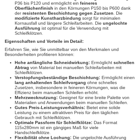
P36 bis P120 und ermöglicht ein
feineres
Oberflächenfinish
in den Körnungen P150 bis P600 dank
der
resistenten Beschichtung gegen Zusetzen
. Die
modifizierte Kunstharzbindung
sorgt für minimalen
Kornausfall und längere Schleifarbeiten. Die
ungelochte
Ausführung
ist optimal für die Verwendung mit
Schleifklötzen.
Eigenschaften und Vorteile im Detail:
Erfahren Sie, wie Sie unmittelbar von den Merkmalen und
Besonderheiten profitieren können:
Hohe anfängliche Schneidwirkung:
Ermöglicht
schnellen
Abtrag
von Material bei manuellen Schleifarbeiten mit
Schleifklötzen.
Verstopfungsbeständige Beschichtung:
Ermöglicht einen
lang anhaltenden Schleifvorgang
ohne schnelles
Zusetzen, insbesondere in feineren Körnungen, was die
Effizienz beim manuellen Schleifen erhöht.
Mehrzwecknutzung:
Geeignet für eine breite Palette von
Materialien und Anwendungen beim manuellen Schleifen.
Gutes Preis-Leistungsverhältnis:
Bietet eine solide
Leistung zu einem attraktiven Preis für den täglichen
Gebrauch mit Schleifklötzen.
Optimale Passform für Schleifklötze:
Das Format
115x280mm ist ein gängiges Maß für viele
Handschleifklötze.
Flexibilität ohne Lochung:
Die ungelochte Ausführung