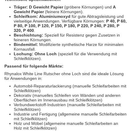
Träger:
D Gewicht Papier
(gröbere Körnungen) und
A
Gewicht Papier
(feinere Körnungen).
Schleifkorn:
Aluminiumoxyd
für gute Abtragsleistung und
vielseitige Anwendungen. Verfügbare Körnungen:
P 40, P 60,
P 80, P 100, P 120, P 150, P 180, P 220, P 240, P 280, P
320, P 400
.
Beschichtung:
Speziell für Resistenz gegen Zusetzen in
feineren Körnungen.
Bindemittel:
Modifizierte synthetische Harze für minimalen
Kornausfall.
Lochung:
Ohne Loch
(speziell für die Verwendung mit
Schleifklötzen).
Passend für folgende Märkte:
Rhynalox White Line Rutscher ohne Loch sind die ideale Lösung
für Anwendungen in:
Automobil-Reparaturlackierung (manuelle Schleifarbeiten mit
Schleifklötzen)
Dekorativ (manuelles Schleifen von Wänden und anderen
Oberflächen im Innenausbau mit Schleifklötzen)
Verbundwerkstoff-Industrien (manuelle Schleifarbeiten mit
Schleifklötzen)
Industrie und Fertigung (allgemeine manuelle Schleifarbeiten
mit Schleifklötzen)
Holz und Möbel (allgemeine manuelle Schleifarbeiten an
Holz mit Schleifklötzen)