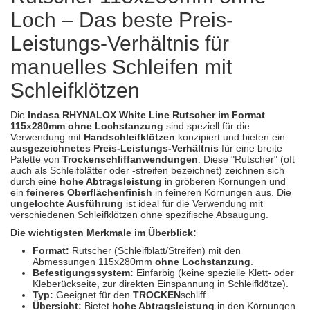
Spectral
(3)
Loch – Das beste Preis-
StarChem
(5)
Leistungs-Verhältnis für
manuelles Schleifen mit
Sundstrom
(1)
Schleifklötzen
Troton
(4)
Die
Indasa RHYNALOX White Line Rutscher im Format
Wibeco
(2)
115x280mm ohne Lochstanzung
sind speziell für die
Verwendung mit
Handschleifklötzen
konzipiert und bieten ein
ausgezeichnetes Preis-Leistungs-Verhältnis
für eine breite
ZVG
(1)
Palette von
Trockenschliffanwendungen
. Diese "Rutscher" (oft
auch als Schleifblätter oder -streifen bezeichnet) zeichnen sich
durch eine
hohe Abtragsleistung
in gröberen Körnungen und
ein
feineres Oberflächenfinish
in feineren Körnungen aus. Die
ungelochte Ausführung
ist ideal für die Verwendung mit
verschiedenen Schleifklötzen ohne spezifische Absaugung.
Die wichtigsten Merkmale im Überblick:
Format:
Rutscher (Schleifblatt/Streifen) mit den
Abmessungen 115x280mm
ohne Lochstanzung
.
Befestigungssystem:
Einfarbig (keine spezielle Klett- oder
Kleberückseite, zur direkten Einspannung in Schleifklötze).
Typ:
Geeignet für den
TROCKEN
schliff.
Übersicht:
Bietet
hohe Abtragsleistung
in den Körnungen