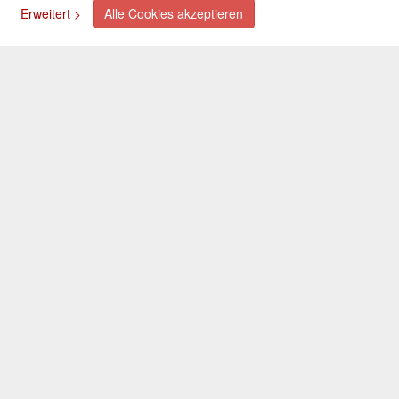
Erweitert >
Alle Cookies akzeptieren
Kreditkarte (via PayPal)
Lastschrift (via PayPal)
Vorkasse
Bar bei Selbstabholung
Newsletter
Abonnieren Sie unseren kostenlosen Newsletter und
verpassen Sie nie mehr Neuigkeiten oder Aktionen!
Der Newsletter ist jederzeit über einen Link in der eMail
wieder abbestellbar.
© 2026 OXAATA GmbH
Impressum
AGB
Kontakt
Folgen Sie uns: