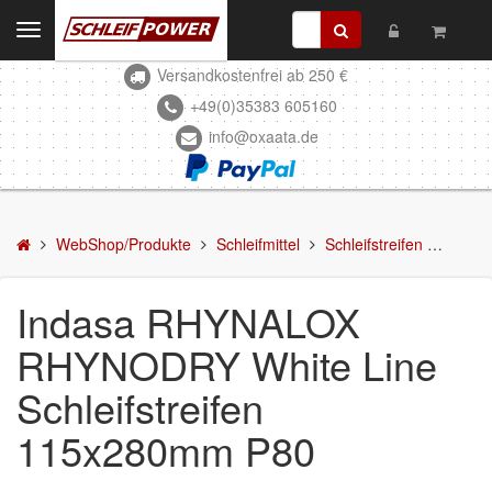
Toggle
navigation
Versandkostenfrei ab 250 €
Kontakt
+49(0)35383 605160
info@oxaata.de
WebShop/Produkte
Schleifmittel
Schleifscheiben
WebShop/Produkte
Schleifmittel
Schleifstreifen
Indas
DELTA-Schleifscheiben
Indasa RHYNALOX
Schleifstreifen
RHYNODRY White Line
Schleifmittel in Rollen
Schleifstreifen
Schleifbogen
115x280mm P80
Schleifvlies
Schleifblüten