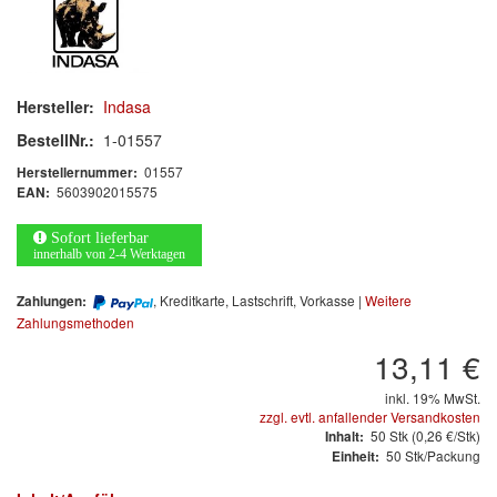
Arbeitsschutz
Luftfilter
Mischfarben
Hersteller:
Indasa
BestellNr.:
1-01557
Restposten
01557
Herstellernummer:
5603902015575
EAN:
Informationsmaterial
Sofort lieferbar
MARKEN
innerhalb von 2-4 Werktagen
, Kreditkarte, Lastschrift, Vorkasse |
Weitere
Zahlungen:
3M
(1)
Zahlungsmethoden
Colad
(2)
13,11 €
inkl. 19% MwSt.
COLOR-EXPERT
(9)
zzgl. evtl. anfallender Versandkosten
50
Stk
(0,26 €/Stk)
Inhalt:
E-D
(1)
50 Stk/Packung
Einheit:
EVERCOAT
(1)