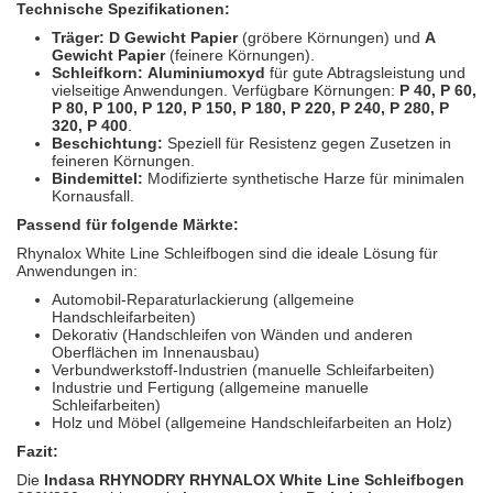
Technische Spezifikationen:
Träger:
D Gewicht Papier
(gröbere Körnungen) und
A
Gewicht Papier
(feinere Körnungen).
Schleifkorn:
Aluminiumoxyd
für gute Abtragsleistung und
vielseitige Anwendungen. Verfügbare Körnungen:
P 40, P 60,
P 80, P 100, P 120, P 150, P 180, P 220, P 240, P 280, P
320, P 400
.
Beschichtung:
Speziell für Resistenz gegen Zusetzen in
feineren Körnungen.
Bindemittel:
Modifizierte synthetische Harze für minimalen
Kornausfall.
Passend für folgende Märkte:
Rhynalox White Line Schleifbogen sind die ideale Lösung für
Anwendungen in:
Automobil-Reparaturlackierung (allgemeine
Handschleifarbeiten)
Dekorativ (Handschleifen von Wänden und anderen
Oberflächen im Innenausbau)
Verbundwerkstoff-Industrien (manuelle Schleifarbeiten)
Industrie und Fertigung (allgemeine manuelle
Schleifarbeiten)
Holz und Möbel (allgemeine Handschleifarbeiten an Holz)
Fazit:
Die
Indasa
RHYNODRY
RHYNALOX White Line Schleifbogen