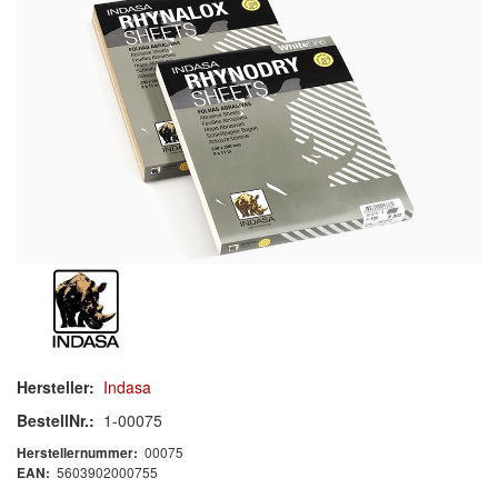
Schleif-Handpads
Zubehör/Hilfsmittel
Kleben & Beschichten
Abdecken
Spachteln
Lackieren
Polieren
Malerbedarf & Zubehör
Hersteller:
Indasa
Werkzeug & Maschinen
BestellNr.:
1-00075
00075
Herstellernummer:
Reinigen
5603902000755
EAN: