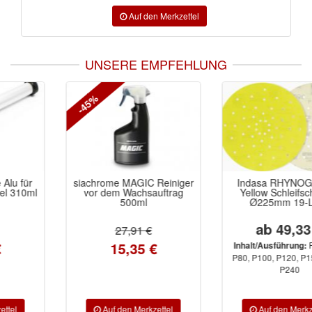
UNSERE EMPFEHLUNG
-45%
siachrome MAGIC Reiniger
Indasa RHYNOGRIP 'E'
vor dem Wachsauftrag
Yellow Schleifscheiben
500ml
Ø225mm 19-Loch
ab 49,33 €
27,91 €
15,35 €
P40, P60,
Inhalt/Ausführung:
P80, P100, P120, P150, P180,
P240