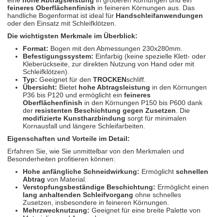
eine
hohe Abtragsleistung
in gröberen Körnungen und ein
Spectral
(3)
feineres Oberflächenfinish
in feineren Körnungen aus. Das
handliche Bogenformat ist ideal für
Handschleifanwendungen
oder den Einsatz mit Schleifklötzen.
StarChem
(5)
Die wichtigsten Merkmale im Überblick:
Sundstrom
(1)
Format:
Bogen mit den Abmessungen 230x280mm.
Befestigungssystem:
Einfarbig (keine spezielle Klett- oder
Kleberückseite, zur direkten Nutzung von Hand oder mit
Troton
(4)
Schleifklötzen).
Typ:
Geeignet für den
TROCKEN
schliff.
Wibeco
(2)
Übersicht:
Bietet
hohe Abtragsleistung
in den Körnungen
P36 bis P120 und ermöglicht ein
feineres
Oberflächenfinish
in den Körnungen P150 bis P600 dank
ZVG
(1)
der
resistenten Beschichtung gegen Zusetzen
. Die
modifizierte Kunstharzbindung
sorgt für minimalen
Kornausfall und längere Schleifarbeiten.
Eigenschaften und Vorteile im Detail:
Erfahren Sie, wie Sie unmittelbar von den Merkmalen und
Besonderheiten profitieren können:
Hohe anfängliche Schneidwirkung:
Ermöglicht
schnellen
Abtrag
von Material.
Verstopfungsbeständige Beschichtung:
Ermöglicht einen
lang anhaltenden Schleifvorgang
ohne schnelles
Zusetzen, insbesondere in feineren Körnungen.
Mehrzwecknutzung:
Geeignet für eine breite Palette von