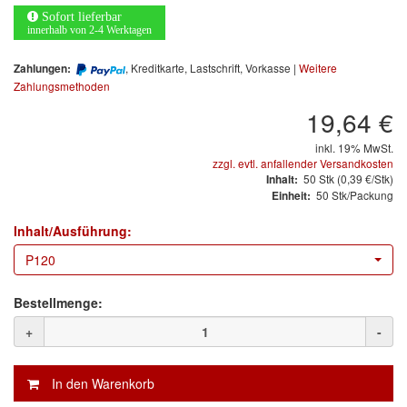
Arbeitsschutz
Sofort lieferbar
innerhalb von 2-4 Werktagen
Luftfilter
, Kreditkarte, Lastschrift, Vorkasse |
Weitere
Zahlungen:
Mischfarben
Zahlungsmethoden
19,64 €
Restposten
inkl. 19% MwSt.
zzgl. evtl. anfallender Versandkosten
Informationsmaterial
50
Stk
(0,39 €/Stk)
Inhalt:
50 Stk/Packung
Einheit:
MARKEN
Inhalt/Ausführung:
3M
(1)
P120
Colad
(2)
Bestellmenge:
COLOR-EXPERT
(9)
+
-
E-D
(1)
EVERCOAT
(1)