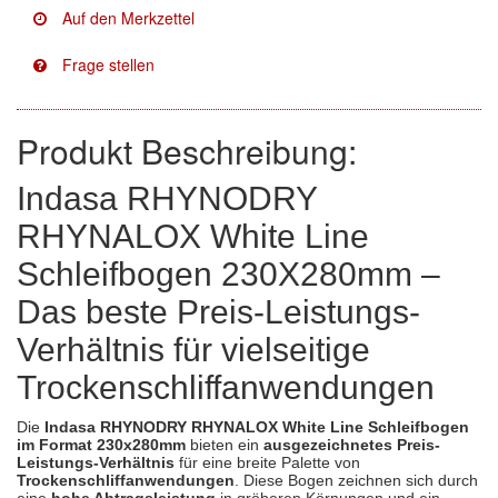
Facdos
(2)
Finixa
(5)
Indasa
(113)
Produkt Beschreibung:
KWASNY
(2)
Indasa RHYNODRY
RHYNALOX White Line
Mirka
(8)
Schleifbogen 230X280mm –
no-name
(1)
Das beste Preis-Leistungs-
Novol
(1)
Verhältnis für vielseitige
Prevost
(3)
Trockenschliffanwendungen
Proma
(3)
Die
Indasa
RHYNODRY
RHYNALOX White Line Schleifbogen
im Format 230x280mm
bieten ein
ausgezeichnetes Preis-
Sia
(21)
Leistungs-Verhältnis
für eine breite Palette von
Trockenschliffanwendungen
. Diese Bogen zeichnen sich durch