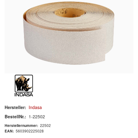
Schleif-Handpads
Zubehör/Hilfsmittel
Kleben & Beschichten
Abdecken
Spachteln
Lackieren
Polieren
Malerbedarf & Zubehör
Hersteller:
Indasa
Werkzeug & Maschinen
BestellNr.:
1-22502
22502
Herstellernummer:
Reinigen
5603902225028
EAN: