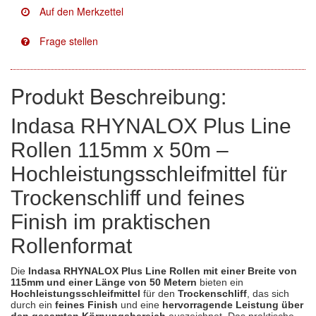
Facdos
(2)
Finixa
(5)
Indasa
(113)
Produkt Beschreibung:
KWASNY
(2)
Indasa RHYNALOX Plus Line
Rollen 115mm x 50m –
Mirka
(8)
Hochleistungsschleifmittel für
no-name
(1)
Trockenschliff und feines
Novol
(1)
Finish im praktischen
Prevost
(3)
Rollenformat
Proma
(3)
Die
Indasa RHYNALOX Plus Line Rollen mit einer Breite von
115mm und einer Länge von 50 Metern
bieten ein
Sia
(21)
Hochleistungsschleifmittel
für den
Trockenschliff
, das sich
durch ein
feines Finish
und eine
hervorragende Leistung über