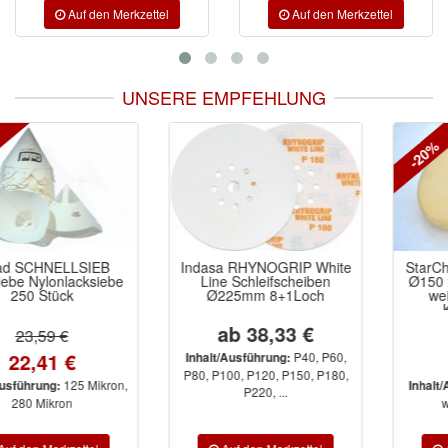
UNSERE EMPFEHLUNG
-20%
Indasa RHYNOGRIP White
StarChem Polierschwamm
Line Schleifscheiben
Ø150 x 50 mm glatt hart /
Ø225mm 8+1Loch
weich Polierpad mit
Klettverschluss
ab 38,33 €
8,95 €
7,16 €
P40, P60,
Inhalt/Ausführung:
P80, P100, P120, P150, P180,
Schwarz -
Inhalt/Ausführung:
P220, ...
weich, Weiß - hart