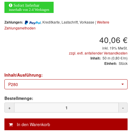
Arbeitsschutz
Sofort lieferbar
innerhalb von 2-4 Werktagen
Luftfilter
, Kreditkarte, Lastschrift, Vorkasse |
Weitere
Zahlungen:
Mischfarben
Zahlungsmethoden
40,06 €
Restposten
inkl. 19% MwSt.
zzgl. evtl. anfallender Versandkosten
Informationsmaterial
50
m
(0,80 €/m)
Inhalt:
Stück
Einheit:
MARKEN
Inhalt/Ausführung:
3M
(1)
P280
Colad
(2)
Bestellmenge:
COLOR-EXPERT
(9)
+
-
E-D
(1)
EVERCOAT
(1)