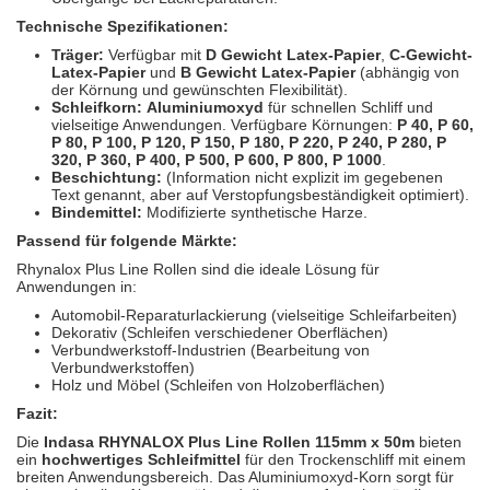
Technische Spezifikationen:
Träger:
Verfügbar mit
D Gewicht Latex-Papier
,
C-Gewicht-
Latex-Papier
und
B Gewicht Latex-Papier
(abhängig von
der Körnung und gewünschten Flexibilität).
Schleifkorn:
Aluminiumoxyd
für schnellen Schliff und
vielseitige Anwendungen. Verfügbare Körnungen:
P 40, P 60,
P 80, P 100, P 120, P 150, P 180, P 220, P 240, P 280, P
320, P 360, P 400, P 500, P 600, P 800, P 1000
.
Beschichtung:
(Information nicht explizit im gegebenen
Text genannt, aber auf Verstopfungsbeständigkeit optimiert).
Bindemittel:
Modifizierte synthetische Harze.
Passend für folgende Märkte:
Rhynalox Plus Line Rollen sind die ideale Lösung für
Anwendungen in:
Automobil-Reparaturlackierung (vielseitige Schleifarbeiten)
Dekorativ (Schleifen verschiedener Oberflächen)
Verbundwerkstoff-Industrien (Bearbeitung von
Verbundwerkstoffen)
Holz und Möbel (Schleifen von Holzoberflächen)
Fazit:
Die
Indasa RHYNALOX Plus Line Rollen 115mm x 50m
bieten
ein
hochwertiges Schleifmittel
für den Trockenschliff mit einem
breiten Anwendungsbereich. Das Aluminiumoxyd-Korn sorgt für