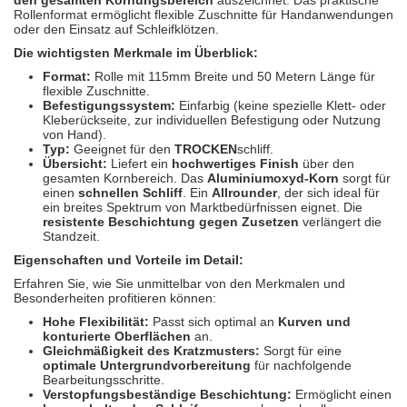
den gesamten Körnungsbereich
auszeichnet. Das praktische
Spectral
(3)
Rollenformat ermöglicht flexible Zuschnitte für Handanwendungen
oder den Einsatz auf Schleifklötzen.
StarChem
(5)
Die wichtigsten Merkmale im Überblick:
Format:
Rolle mit 115mm Breite und 50 Metern Länge für
Sundstrom
(1)
flexible Zuschnitte.
Befestigungssystem:
Einfarbig (keine spezielle Klett- oder
Kleberückseite, zur individuellen Befestigung oder Nutzung
Troton
(4)
von Hand).
Typ:
Geeignet für den
TROCKEN
schliff.
Wibeco
(2)
Übersicht:
Liefert ein
hochwertiges Finish
über den
gesamten Kornbereich. Das
Aluminiumoxyd-Korn
sorgt für
einen
schnellen Schliff
. Ein
Allrounder
, der sich ideal für
ZVG
(1)
ein breites Spektrum von Marktbedürfnissen eignet. Die
resistente Beschichtung gegen Zusetzen
verlängert die
Standzeit.
Eigenschaften und Vorteile im Detail:
Erfahren Sie, wie Sie unmittelbar von den Merkmalen und
Besonderheiten profitieren können:
Hohe Flexibilität:
Passt sich optimal an
Kurven und
konturierte Oberflächen
an.
Gleichmäßigkeit des Kratzmusters:
Sorgt für eine
optimale Untergrundvorbereitung
für nachfolgende
Bearbeitungsschritte.
Verstopfungsbeständige Beschichtung:
Ermöglicht einen