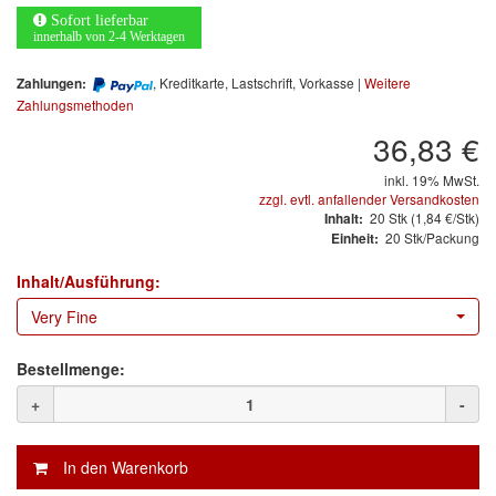
Arbeitsschutz
Sofort lieferbar
innerhalb von 2-4 Werktagen
Luftfilter
, Kreditkarte, Lastschrift, Vorkasse |
Weitere
Zahlungen:
Mischfarben
Zahlungsmethoden
36,83 €
Restposten
inkl. 19% MwSt.
zzgl. evtl. anfallender Versandkosten
Informationsmaterial
20
Stk
(1,84 €/Stk)
Inhalt:
20 Stk/Packung
Einheit:
MARKEN
Inhalt/Ausführung:
3M
(1)
Very Fine
Colad
(2)
Bestellmenge:
COLOR-EXPERT
(9)
+
-
E-D
(1)
EVERCOAT
(1)