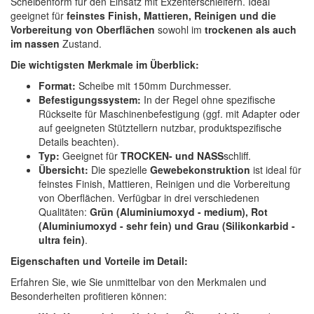
Scheibenform für den Einsatz mit Exzenterschleifern. Ideal
Spectral
(3)
geeignet für
feinstes Finish, Mattieren, Reinigen und die
Vorbereitung von Oberflächen
sowohl im
trockenen als auch
StarChem
(5)
im nassen
Zustand.
Die wichtigsten Merkmale im Überblick:
Sundstrom
(1)
Format:
Scheibe mit 150mm Durchmesser.
Troton
(4)
Befestigungssystem:
In der Regel ohne spezifische
Rückseite für Maschinenbefestigung (ggf. mit Adapter oder
Wibeco
(2)
auf geeigneten Stütztellern nutzbar, produktspezifische
Details beachten).
ZVG
(1)
Typ:
Geeignet für
TROCKEN- und NASS
schliff.
Übersicht:
Die spezielle
Gewebekonstruktion
ist ideal für
feinstes Finish, Mattieren, Reinigen und die Vorbereitung
von Oberflächen. Verfügbar in drei verschiedenen
Qualitäten:
Grün (Aluminiumoxyd - medium), Rot
(Aluminiumoxyd - sehr fein) und Grau (Silikonkarbid -
ultra fein)
.
Eigenschaften und Vorteile im Detail:
Erfahren Sie, wie Sie unmittelbar von den Merkmalen und
Besonderheiten profitieren können: