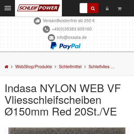
Toggle
navigation
Versandkostenfrei ab 250 €
Kontakt
+49(0)35383 605160
info@oxaata.de
WebShop/Produkte
Schleifmittel
Schleifscheiben
WebShop/Produkte
Schleifmittel
Schleifvlies
Indasa N
DELTA-Schleifscheiben
Indasa NYLON WEB VF
Schleifstreifen
Vliesschleifscheiben
Schleifmittel in Rollen
Ø150mm Red 20St./VE
Schleifbogen
Schleifvlies
Schleifblüten