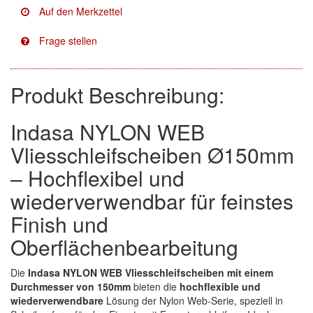
Facdos
(2)
Finixa
(5)
Indasa
(113)
Produkt Beschreibung:
KWASNY
(2)
Indasa NYLON WEB
Mirka
(8)
Vliesschleifscheiben Ø150mm
– Hochflexibel und
no-name
(1)
wiederverwendbar für feinstes
Novol
(1)
Finish und
Prevost
(3)
Oberflächenbearbeitung
Proma
(3)
Die
Indasa NYLON WEB Vliesschleifscheiben mit einem
Durchmesser von 150mm
bieten die
hochflexible und
Sia
(21)
wiederverwendbare
Lösung der Nylon Web-Serie, speziell in