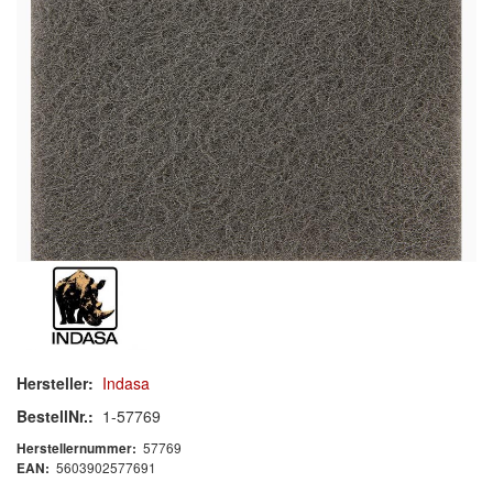
Schleif-Handpads
Zubehör/Hilfsmittel
Kleben & Beschichten
Abdecken
Spachteln
Lackieren
Polieren
Malerbedarf & Zubehör
Hersteller:
Indasa
Werkzeug & Maschinen
BestellNr.:
1-57769
57769
Herstellernummer:
Reinigen
5603902577691
EAN: