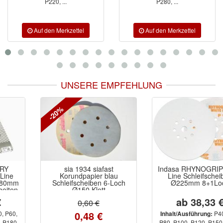
P220, ...
P280, ...
UNSERE EMPFEHLUNG
-20%
sia 1934 siafast
Indasa RHYNOGRIP White
Korundpapier blau
Line Schleifscheiben
Schleifscheiben 6-Loch
Ø225mm 8+1Loch
Ø150 Klett
ab 38,33 €
0,60 €
0,48 €
P40, P60,
Inhalt/Ausführung:
P80, P100, P120, P150, P180,