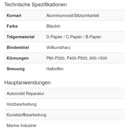
Technische Spezifikationen
Spectral
(3)
Kornart
Aluminiumoxid/Siliziumkarbid
StarChem
(5)
Farbe
Bläulich
Sundstrom
(1)
Trägermaterial
D-Papier / C-Papier / B-Papier
Troton
(4)
Bindemittel
Vollkunstharz
Wibeco
(2)
Körnungen
P80-P320, P400-P500, 600-1500
ZVG
(1)
Streuung
Halboffen
Hauptanwendungen
Automobil Reparatur
Holzbearbeitung
Kunststoffbearbeitung
Marine Industrie