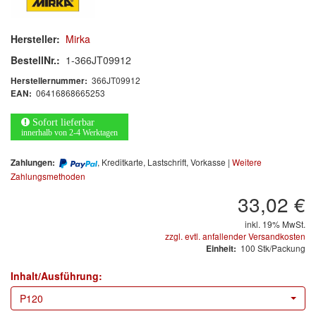
Arbeitsschutz
Luftfilter
Hersteller:
Mirka
BestellNr.:
1-366JT09912
Mischfarben
366JT09912
Herstellernummer:
06416868665253
EAN:
Restposten
Sofort lieferbar
Informationsmaterial
innerhalb von 2-4 Werktagen
MARKEN
, Kreditkarte, Lastschrift, Vorkasse |
Weitere
Zahlungen:
Zahlungsmethoden
3M
(1)
33,02 €
inkl. 19% MwSt.
Colad
(2)
zzgl. evtl. anfallender Versandkosten
100 Stk/Packung
Einheit:
COLOR-EXPERT
(9)
Inhalt/Ausführung:
E-D
(1)
P120
EVERCOAT
(1)