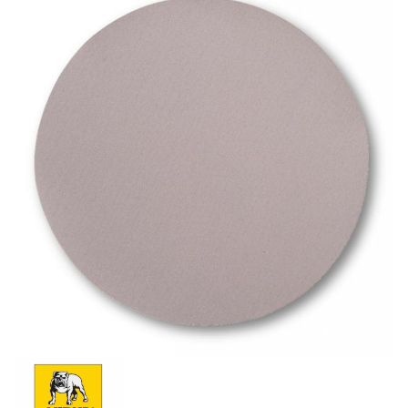
Schleif-Handpads
Zubehör/Hilfsmittel
Kleben & Beschichten
Abdecken
Spachteln
Lackieren
Polieren
Malerbedarf & Zubehör
Werkzeug & Maschinen
Reinigen