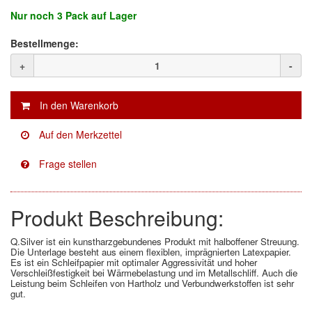
Nur noch
3 Pack
auf Lager
Facdos
(2)
Bestellmenge:
Finixa
(5)
+
-
Indasa
(113)
KWASNY
(2)
Mirka
(8)
no-name
(1)
Novol
(1)
Produkt Beschreibung:
Prevost
(3)
Q.Silver ist ein kunstharzgebundenes Produkt mit halboffener Streuung.
Die Unterlage besteht aus einem flexiblen, imprägnierten Latexpapier.
Proma
(3)
Es ist ein Schleifpapier mit optimaler Aggressivität und hoher
Verschleißfestigkeit bei Wärmebelastung und im Metallschliff. Auch die
Leistung beim Schleifen von Hartholz und Verbundwerkstoffen ist sehr
Sia
(21)
gut.