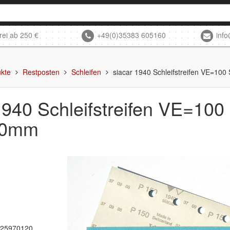
rei ab 250 €
+49(0)35383 605160
inf
kte
Restposten
Schleifen
siacar 1940 Schleifstreifen VE=10
1940 Schleifstreifen VE=100
80mm
025970120