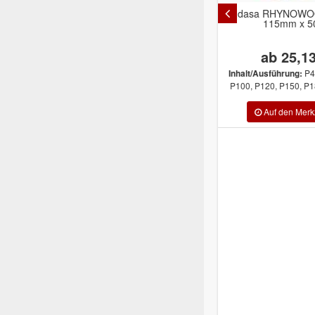
Indasa RHYNOWOOD Rollen
Facdos Freshpa
115mm x 50m
Ø90mm x 10mm 
ab 25,13 €
2,32
1,62
P40, P60, P80,
Inhalt/Ausführung:
P100, P120, P150, P180, P220, ...