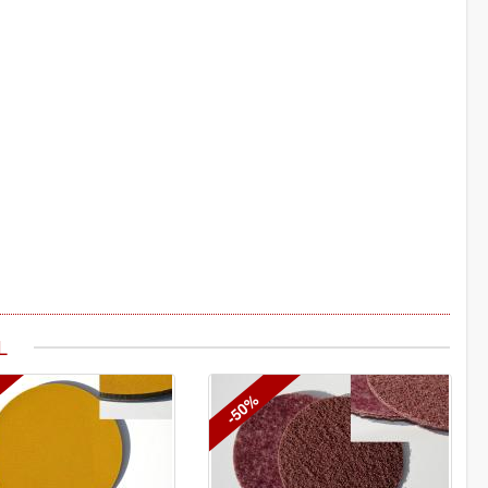
L
-50%