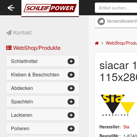
Toggle
navigation
Versandkostenf
Kontakt
WebShop/Produ
WebShop/Produkte
siacar 
Schleifmittel
115x2
Kleben & Beschichten
Abdecken
Spachteln
Lackieren
Hersteller:
Sia
Polieren
BestellNr.:
1-874