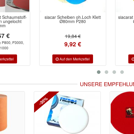
st Schaumstoff-
siacar Scheiben oh.Loch Klett
siacara
n ungelocht
Ø80mm P280
mm
57 €
19,84 €
9,92 €
P800, P3000,
:
P1000
UNSERE EMPFEHLU