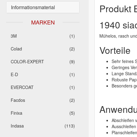
Produkt 
Informationsmaterial
1940 siac
MARKEN
Mühelos, rasch und 
3M
(1)
Vorteile
Colad
(2)
Sehr feines S
COLOR-EXPERT
(9)
Geringes Ver
Lange Standz
E-D
(1)
Robuste Papi
Besonders ge
EVERCOAT
(1)
Facdos
(2)
Anwend
Finixa
(5)
Abschleifen 
Indasa
(113)
Ausschleifen
Planschleife