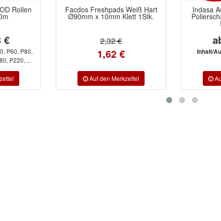
ds Weiß Hart
Indasa Autogloss Mop Black
Indasa
Klett 1Stk.
Polierschaum weich schwarz
Schl
Polierpads
Ø15
ab 19,29 €
 €
 €
Ø150mm,
Inhalt/Ausführung:
Inhalt/
Ø80mm
P100, P