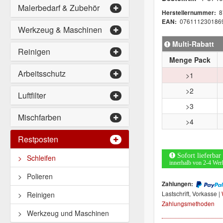
Malerbedarf & Zubehör
8
Herstellernummer:
076111230186
EAN:
Werkzeug & Maschinen
Multi-Rabatt
Reinigen
Menge Pack
Arbeitsschutz
>1
>2
Luftfilter
>3
Mischfarben
>4
Restposten
Sofort lieferbar
Schleifen
innerhalb von 2-4 Wer
Polieren
Zahlungen:
Lastschrift, Vorkasse |
Reinigen
Zahlungsmethoden
Werkzeug und Maschinen