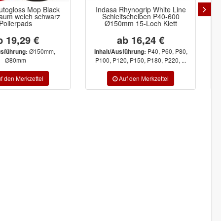
 Rhynogrip White Line
Indasa RHYNOGRIP Plus Line
eifscheiben P40-600
Schleifscheiben Ø75mm 3-Loch
0mm 15-Loch Klett
ab 16,24 €
ab 10,06 €
P40, P60, P80,
P60, P80, P100,
Ausführung:
Inhalt/Ausführung:
120, P150, P180, P220, ...
P120, P150, P180, P220, P240, ...