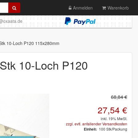
Anmelden
Warenkorb
o@oxaata.de
0 Stk 10-Loch P120 115x280mm
 Stk 10-Loch P120
68,84 €
27,54 €
inkl. 19% MwSt.
zzgl. evtl. anfallender Versandkosten
100 Stk/Packung
Einheit: