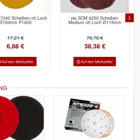
t 7240 Scheiben oh.Loch
sia SCM 6250 Scheiben
Ø150mm P1000
Medium oh.Loch Ø115mm
17,21 €
76,76 €
6,88 €
38,38 €
NG