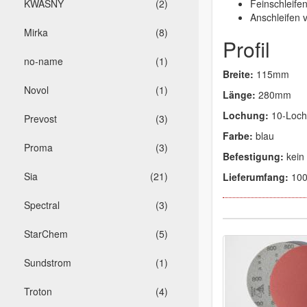
Feinschleifen
KWASNY
(2)
Anschleifen 
Mirka
(8)
Profil
no-name
(1)
Breite:
115mm
Novol
(1)
Länge:
280mm
Lochung:
10-Loch
Prevost
(3)
Farbe:
blau
Proma
(3)
Befestigung:
kein 
Sia
(21)
Lieferumfang:
100
Spectral
(3)
StarChem
(5)
Sundstrom
(1)
Troton
(4)