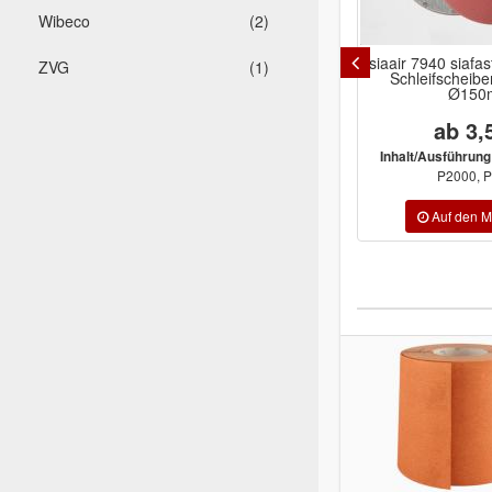
Wibeco
(2)
siaair 7940 siafa
ZVG
(1)
Schleifscheibe
Ø150
ab 3,
Inhalt/Ausführung
P2000, 
-30%