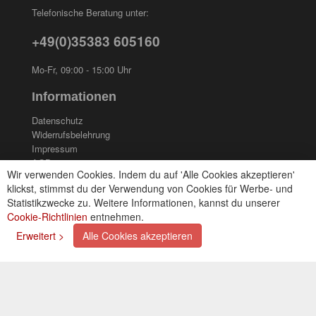
Telefonische Beratung unter:
+49(0)35383 605160
Mo-Fr, 09:00 - 15:00 Uhr
Informationen
Datenschutz
Widerrufsbelehrung
Impressum
AGB
Wir verwenden Cookies. Indem du auf 'Alle Cookies akzeptieren'
Kontakt
klickst, stimmst du der Verwendung von Cookies für Werbe- und
Cookies einstellungen
Statistikzwecke zu. Weitere Informationen, kannst du unserer
Cookie-Richtlinien
entnehmen.
Zahlungsarten
Erweitert >
Alle Cookies akzeptieren
Kreditkarte (via PayPal)
Lastschrift (via PayPal)
Vorkasse
Bar bei Selbstabholung