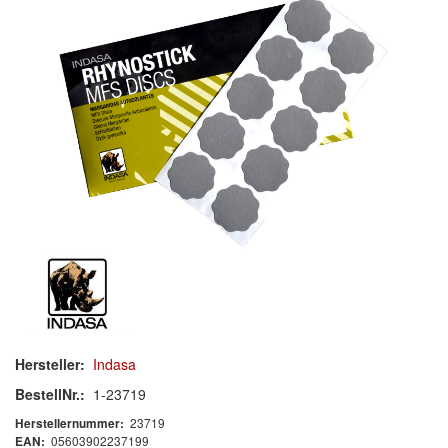
Schleif-Handpads
Zubehör/Hilfsmittel
Kleben & Beschichten
Abdecken
Spachteln
Lackieren
Polieren
Malerbedarf & Zubehör
Hersteller:
Indasa
Werkzeug & Maschinen
BestellNr.:
1-23719
Reinigen
23719
Herstellernummer:
05603902237199
EAN: