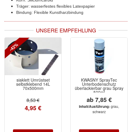
Spectral
(3)
Träger: wasserfestes flexibles Latexpapier
Bindung: Flexible Kunstharzbindung
StarChem
(5)
Sundstrom
(1)
UNSERE EMPFEHLUNG
Troton
(4)
-42%
Wibeco
(2)
ZVG
(1)
siaklett Umrüstset
KWASNY SprayTec
selbstklebend 14L
Unterbodenschutz
70x500mm
überlackierbar grau Spray
500ml
ab 7,85 €
8,53 €
4,95 €
grau,
Inhalt/Ausführung:
schwarz