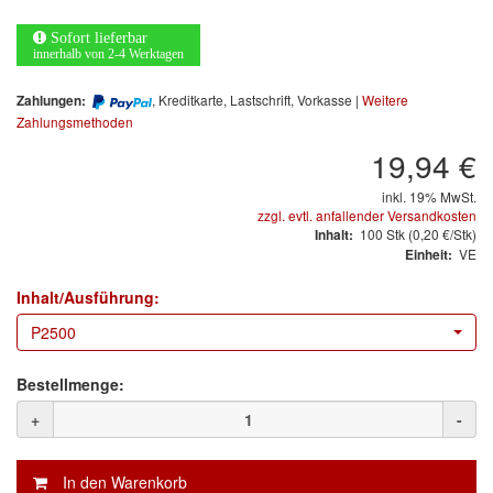
Arbeitsschutz
Sofort lieferbar
Luftfilter
innerhalb von 2-4 Werktagen
, Kreditkarte, Lastschrift, Vorkasse |
Weitere
Zahlungen:
Mischfarben
Zahlungsmethoden
Restposten
19,94 €
inkl. 19% MwSt.
Informationsmaterial
zzgl. evtl. anfallender Versandkosten
100
Stk
(0,20 €/Stk)
Inhalt:
MARKEN
VE
Einheit:
Inhalt/Ausführung:
3M
(1)
P2500
Colad
(2)
Bestellmenge:
COLOR-EXPERT
(9)
+
-
E-D
(1)
EVERCOAT
(1)