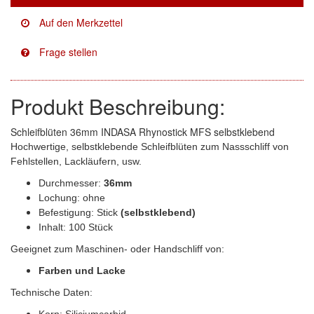
Facdos
(2)
Finixa
(5)
Indasa
(113)
Produkt Beschreibung:
KWASNY
(2)
Schleifblüten 36mm INDASA Rhynostick MFS selbstklebend
Mirka
(8)
Hochwertige, selbstklebende Schleifblüten zum Nassschliff von
Fehlstellen, Lackläufern, usw.
no-name
(1)
Durchmesser:
36mm
Lochung: ohne
Novol
(1)
Befestigung: Stick
(selbstklebend)
Inhalt: 100 Stück
Prevost
(3)
Geeignet zum Maschinen- oder Handschliff von:
Proma
(3)
Farben und Lacke
Sia
(21)
Technische Daten:
Korn: Siliciumcarbid