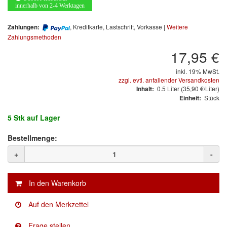
Arbeitsschutz
innerhalb von 2-4 Werktagen
Luftfilter
, Kreditkarte, Lastschrift, Vorkasse |
Weitere
Zahlungen:
Zahlungsmethoden
Mischfarben
17,95 €
Restposten
inkl. 19% MwSt.
zzgl. evtl. anfallender Versandkosten
0.5
Liter
(35,90 €/Liter)
Inhalt:
Informationsmaterial
Stück
Einheit:
MARKEN
5 Stk
auf Lager
Bestellmenge:
3M
(1)
+
-
Colad
(2)
COLOR-EXPERT
(9)
E-D
(1)
EVERCOAT
(1)