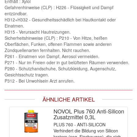
Enthält : Xylol
Spectral
(3)
Gefahrenhinweise (CLP) : H226 - Flüssigkeit und Dampf
entzündbar.
StarChem
(5)
H312+H332 - Gesundheitsschädlich bei Hautkontakt oder
Einatmen.
Sundstrom
(1)
H315 - Verursacht Hautreizungen.
Sicherheitshinweise (CLP) : P210 - Von Hitze, heißen
Troton
(4)
Oberflächen, Funken, offenen Flammen sowie anderen
Zündquellenarten fernhalten. Nicht rauchen.
Wibeco
(2)
P261 - Einatmen von Dampf, Aerosol vermeiden.
P271 - Nur im Freien oder in gut belüfteten Räumen verwenden.
ZVG
(1)
P280 - Schutzhandschuhe, Schutzkleidung, Augenschutz,
Gesichtsschutz tragen.
P312 - Bei Unwohlsein Arzt anrufen.
ÄHNLICHE ARTIKEL
NOVOL Plus 760 Anti-Silicon
Zusatzmittel 0,3L
PLUS 760 - ANTI-SILICON
Verhindert die Bildung von Silicon
kratern (sog. Fischaugen), die sich