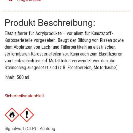
Facdos
(2)
Produkt Beschreibung:
Finixa
(5)
Elastizifierer für Acrylprodukte – vor allem für Kunststoff-
Indasa
(113)
Karosserieteile vorgesehen. Beugt der Bildung von Rissen sowie
dem Abplatzen von Lack- und Füllerpartikeln an elasti schen,
KWASNY
(2)
verformbaren Karosserieteilen vor. Kann auch zum Elastifizieren
von Lack schichten auf Metallteilen verwendet wer den, die
Mirka
(8)
Steinschlag ausgesetzt sind (z.B. Frontbereich, Motorhaube).
no-name
(1)
Inhalt: 500 ml
Novol
(1)
Sicherheitsdatenblatt
Prevost
(3)
Proma
(3)
Sia
(21)
Signalwort (CLP) : Achtung