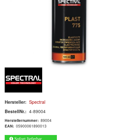
Mischlacke
Klarlack
Härter
Zusatzmittel
Verdünnung
Zubehör/Hilfsmittel
Spray
Polieren
Malerbedarf & Zubehör
Hersteller:
Spectral
BestellNr.:
4-89004
Werkzeug & Maschinen
89004
Herstellernummer:
05900061890013
EAN:
Reinigen
Sofort lieferbar